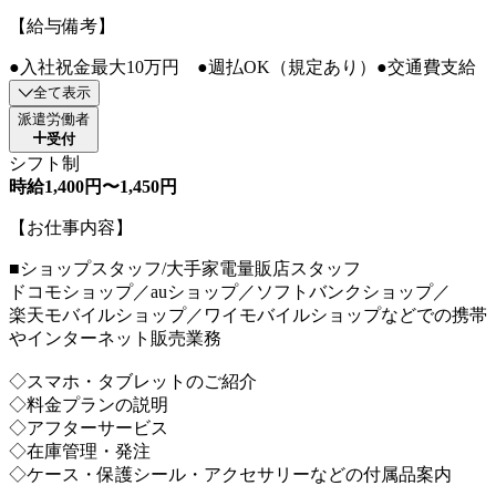
【給与備考】
●入社祝金最大10万円 ●週払OK（規定あり）●交通費支給
全て表示
派遣労働者
受付
シフト制
時給1,400円〜1,450円
【お仕事内容】
■ショップスタッフ/大手家電量販店スタッフ
ドコモショップ／auショップ／ソフトバンクショップ／
楽天モバイルショップ／ワイモバイルショップなどでの携帯
やインターネット販売業務
◇スマホ・タブレットのご紹介
◇料金プランの説明
◇アフターサービス
◇在庫管理・発注
◇ケース・保護シール・アクセサリーなどの付属品案内