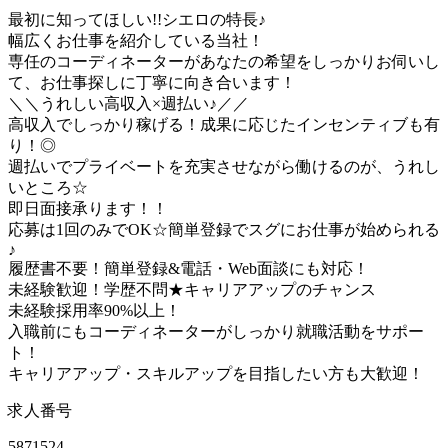
最初に知ってほしい!!シエロの特長♪
幅広くお仕事を紹介している当社！
専任のコーディネーターがあなたの希望をしっかりお伺いし
て、お仕事探しに丁寧に向き合います！
＼＼うれしい高収入×週払い♪／／
高収入でしっかり稼げる！成果に応じたインセンティブも有
り！◎
週払いでプライベートを充実させながら働けるのが、うれし
いところ☆
即日面接承ります！！
応募は1回のみでOK☆簡単登録でスグにお仕事が始められる
♪
履歴書不要！簡単登録&電話・Web面談にも対応！
未経験歓迎！学歴不問★キャリアアップのチャンス
未経験採用率90%以上！
入職前にもコーディネーターがしっかり就職活動をサポー
ト！
キャリアアップ・スキルアップを目指したい方も大歓迎！
求人番号
5871524