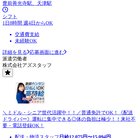
豊前善光寺駅、天津駅
シフト
1日8時間 週4日からOK
交通費支給
未経験OK
詳細を見る
応募画面に進む
派遣労働者
株式会社アズスタッフ
＼ミドル・シニア世代活躍中！！／普通免許でOK！《配送
ドライバー》運転に集中できる◎体の負担は極少！！来社不
要・電話登録OK！
配送・物流スタッフ
日給
12,075
円〜
15,094
円