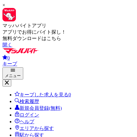
×
マッハバイトアプリ
アプリでお得にバイト探し！
無料ダウンロードはこちら
開く
0
キープ
メニュー
キープした求人を見る
0
検索履歴
新規会員登録(無料)
ログイン
ヘルプ
エリアから探す
駅から探す