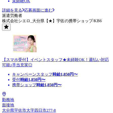
未経験OK
詳細を見る
応募画面に進む
派遣労働者
株式会社シエロ_大分県【★】宇佐の携帯ショップ/KB6
【スマホ受付】イベントスタッフ★未経験OK！週払い対応
可能♪手当充実◎
キャンペーンスタッフ
時給
1,850
円〜
受付
時給
1,850
円〜
携帯ショップ
時給
1,850
円〜
勤務地
面接地
大分県宇佐市大字四日市277-8