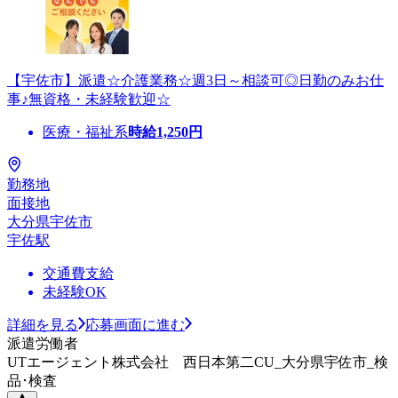
【宇佐市】派遣☆介護業務☆週3日～相談可◎日勤のみお仕
事♪無資格・未経験歓迎☆
医療・福祉系
時給
1,250
円
勤務地
面接地
大分県宇佐市
宇佐駅
交通費支給
未経験OK
詳細を見る
応募画面に進む
派遣労働者
UTエージェント株式会社 西日本第二CU_大分県宇佐市_検
品･検査