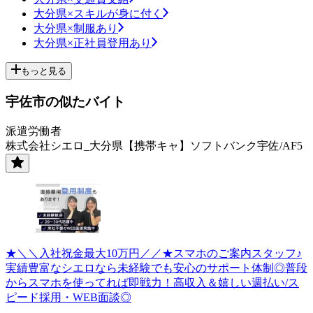
大分県×スキルが身に付く
大分県×制服あり
大分県×正社員登用あり
もっと見る
宇佐市の似たバイト
派遣労働者
株式会社シエロ_大分県【携帯キャ】ソフトバンク宇佐/AF5
★＼＼入社祝金最大10万円／／★スマホのご案内スタッフ♪
実績豊富なシエロなら未経験でも安心のサポート体制◎普段
からスマホを使ってれば即戦力！高収入＆嬉しい週払い/ス
ピード採用・WEB面談◎