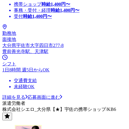
携帯ショップ
時給
1,400
円〜
事務・受付・経理
時給
1,400
円〜
受付
時給
1,400
円〜
勤務地
面接地
大分県宇佐市大字四日市277-8
豊前善光寺駅、天津駅
シフト
1日8時間 週5日からOK
交通費支給
未経験OK
詳細を見る
応募画面に進む
派遣労働者
株式会社シエロ_大分県【★】宇佐の携帯ショップ/KB6