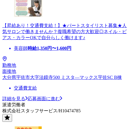
【昇給あり！交通費支給！】★パートスタイリスト募集★人
気サロンで働きませんか？復職希望の方大歓迎◎ネイル・ピ
アス・カラーOKで自分らしく働けます♪
美容師
時給
1,350
円〜
1,600
円
勤務地
面接地
大分県宇佐市大字法鏡寺500 ミスタ―マックス宇佐SC B棟
交通費支給
詳細を見る
応募画面に進む
派遣労働者
株式会社スタッフサービス/H10474785