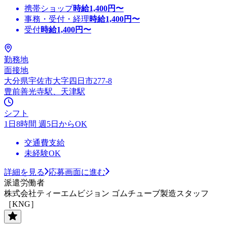
携帯ショップ
時給
1,400
円〜
事務・受付・経理
時給
1,400
円〜
受付
時給
1,400
円〜
勤務地
面接地
大分県宇佐市大字四日市277-8
豊前善光寺駅、天津駅
シフト
1日8時間 週5日からOK
交通費支給
未経験OK
詳細を見る
応募画面に進む
派遣労働者
株式会社ティーエムビジョン ゴムチューブ製造スタッフ
［KNG］