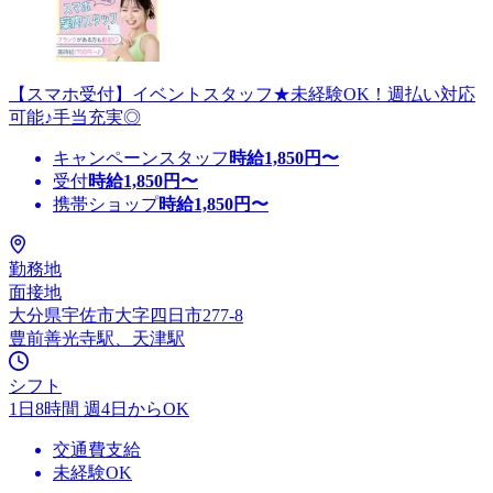
【スマホ受付】イベントスタッフ★未経験OK！週払い対応
可能♪手当充実◎
キャンペーンスタッフ
時給
1,850
円〜
受付
時給
1,850
円〜
携帯ショップ
時給
1,850
円〜
勤務地
面接地
大分県宇佐市大字四日市277-8
豊前善光寺駅、天津駅
シフト
1日8時間 週4日からOK
交通費支給
未経験OK