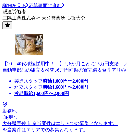
詳細を見る
応募画面に進む
派遣労働者
三陽工業株式会社 大分営業所_1/派大分
【20～40代積極採用中！！】＼6か月ごとに15万円支給！／
自動車部品の組立＆検査♪6万円補助の寮完備＆食堂アリ◎
製造スタッフ
時給
1,600
円〜
2,000
円
組立スタッフ
時給
1,600
円〜
2,000
円
検品
時給
1,600
円〜
2,000
円
勤務地
面接地
大分県宇佐市 ※当案件はエリアでの募集となります。
※当案件はエリアでの募集となります。