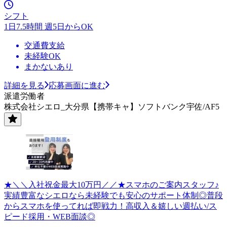
シフト
1日7.5時間 週5日からOK
交通費支給
未経験OK
まかないあり
詳細を見る
応募画面に進む
派遣労働者
株式会社シエロ_大分県【携帯キャ】ソフトバンク宇佐/AF5
★＼＼入社祝金最大10万円／／★スマホのご案内スタッフ♪
実績豊富なシエロなら未経験でも安心のサポート体制◎普段
からスマホを使ってれば即戦力！高収入＆嬉しい週払い/ス
ピード採用・WEB面談◎