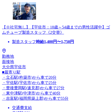
【※社宅無し】【宇佐市：18歳～54歳までの男性活躍中】ゴ
ムチューブ製造スタッフ《2交替》
製造スタッフ
時給
1,400
円〜
1,750
円
勤務地
面接地
大分県宇佐市
■最寄り駅
・立石駅(杵築市)から車で20分
・宇佐駅(宇佐市)から車で25分
・豊後豊岡駅(速見郡)から車で27分
・東中津駅(中津市)から車で40分
・吉富駅(福岡県築上郡)から車で55分
交通費支給