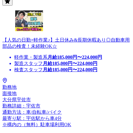
【人気の日勤×軽作業♪】土日休み&長期休暇あり◎自動車用
部品の検査！未経験OK☆
軽作業・製造系
月給
185,000
円〜
224,000
円
製造スタッフ
月給
185,000
円〜
224,000
円
検査スタッフ
月給
185,000
円〜
224,000
円
勤務地
面接地
大分県宇佐市
勤務詳細：宇佐市
通勤方法：車/自転車/バイク
最寄り駅：宇佐駅から車4分
※構内の（無料）駐車場利用OK