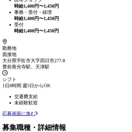
時給
1,400
円〜
1,450
円
事務・受付・経理
時給
1,400
円〜
1,450
円
受付
時給
1,400
円〜
1,450
円
勤務地
面接地
大分県宇佐市大字四日市277-8
豊前善光寺駅、天津駅
シフト
1日8時間 週5日からOK
交通費支給
未経験歓迎
応募画面に進む
募集職種・詳細情報