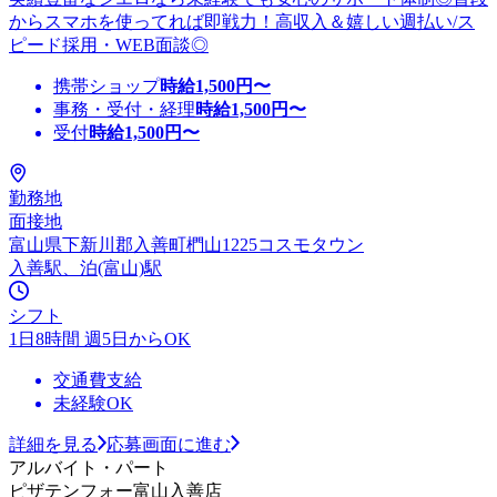
からスマホを使ってれば即戦力！高収入＆嬉しい週払い/ス
ピード採用・WEB面談◎
携帯ショップ
時給
1,500
円〜
事務・受付・経理
時給
1,500
円〜
受付
時給
1,500
円〜
勤務地
面接地
富山県下新川郡入善町椚山1225コスモタウン
入善駅、泊(富山)駅
シフト
1日8時間 週5日からOK
交通費支給
未経験OK
詳細を見る
応募画面に進む
アルバイト・パート
ピザテンフォー富山入善店