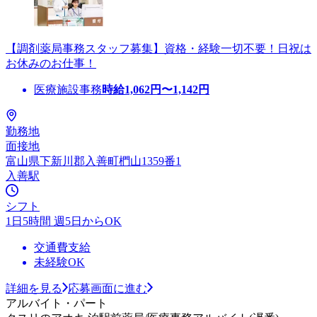
【調剤薬局事務スタッフ募集】資格・経験一切不要！日祝は
お休みのお仕事！
医療施設事務
時給
1,062
円〜
1,142
円
勤務地
面接地
富山県下新川郡入善町椚山1359番1
入善駅
シフト
1日5時間 週5日からOK
交通費支給
未経験OK
詳細を見る
応募画面に進む
アルバイト・パート