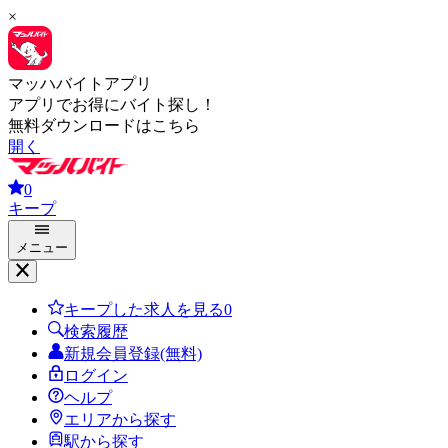
×
マッハバイトアプリ
アプリでお得にバイト探し！
無料ダウンロードはこちら
開く
0
キープ
メニュー
キープした求人を見る
0
検索履歴
新規会員登録(無料)
ログイン
ヘルプ
エリアから探す
駅から探す