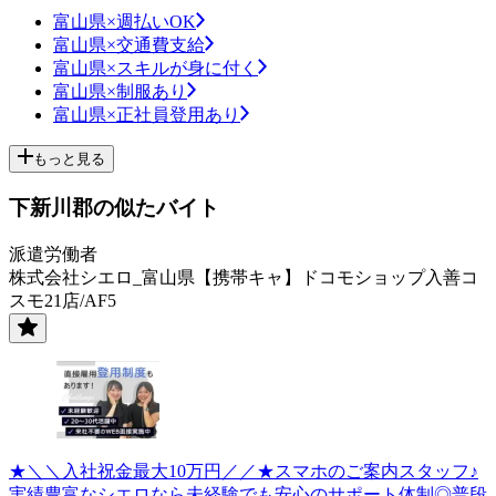
富山県×週払いOK
富山県×交通費支給
富山県×スキルが身に付く
富山県×制服あり
富山県×正社員登用あり
もっと見る
下新川郡の似たバイト
派遣労働者
株式会社シエロ_富山県【携帯キャ】ドコモショップ入善コ
スモ21店/AF5
★＼＼入社祝金最大10万円／／★スマホのご案内スタッフ♪
実績豊富なシエロなら未経験でも安心のサポート体制◎普段