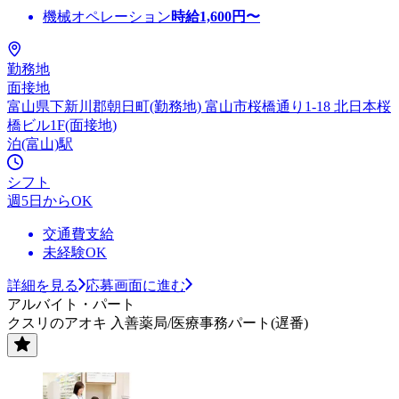
機械オペレーション
時給
1,600
円〜
勤務地
面接地
富山県下新川郡朝日町(勤務地) 富山市桜橋通り1-18 北日本桜
橋ビル1F(面接地)
泊(富山)駅
シフト
週5日からOK
交通費支給
未経験OK
詳細を見る
応募画面に進む
アルバイト・パート
クスリのアオキ 入善薬局/医療事務パート(遅番)