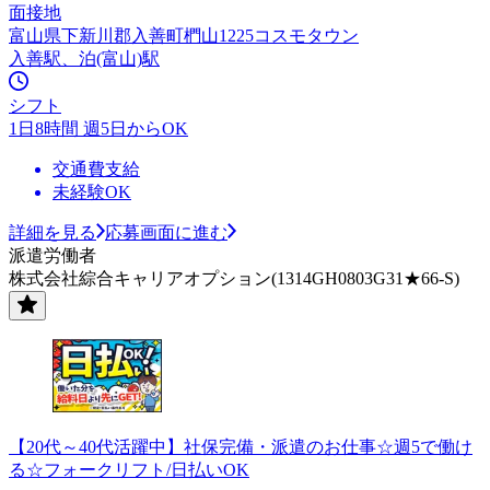
面接地
富山県下新川郡入善町椚山1225コスモタウン
入善駅、泊(富山)駅
シフト
1日8時間 週5日からOK
交通費支給
未経験OK
詳細を見る
応募画面に進む
派遣労働者
株式会社綜合キャリアオプション(1314GH0803G31★66-S)
【20代～40代活躍中】社保完備・派遣のお仕事☆週5で働け
る☆フォークリフト/日払いOK