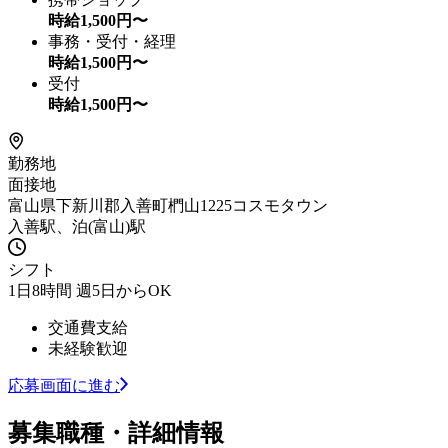
時給
1,500
円〜
事務・受付・経理
時給
1,500
円〜
受付
時給
1,500
円〜
勤務地
面接地
富山県下新川郡入善町椚山1225コスモタウン
入善駅、泊(富山)駅
シフト
1日8時間 週5日からOK
交通費支給
未経験歓迎
応募画面に進む
募集職種・詳細情報