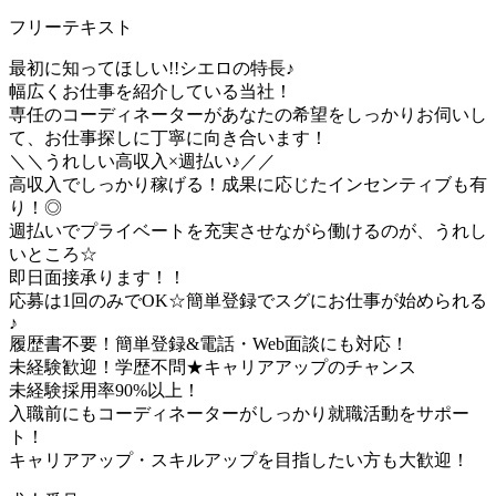
フリーテキスト
最初に知ってほしい!!シエロの特長♪
幅広くお仕事を紹介している当社！
専任のコーディネーターがあなたの希望をしっかりお伺いし
て、お仕事探しに丁寧に向き合います！
＼＼うれしい高収入×週払い♪／／
高収入でしっかり稼げる！成果に応じたインセンティブも有
り！◎
週払いでプライベートを充実させながら働けるのが、うれし
いところ☆
即日面接承ります！！
応募は1回のみでOK☆簡単登録でスグにお仕事が始められる
♪
履歴書不要！簡単登録&電話・Web面談にも対応！
未経験歓迎！学歴不問★キャリアアップのチャンス
未経験採用率90%以上！
入職前にもコーディネーターがしっかり就職活動をサポー
ト！
キャリアアップ・スキルアップを目指したい方も大歓迎！