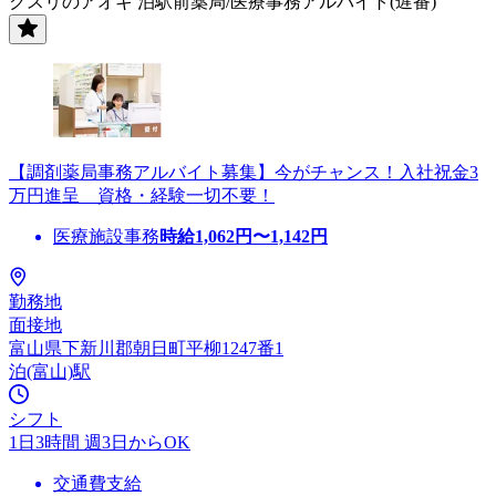
クスリのアオキ 泊駅前薬局/医療事務アルバイト(遅番)
【調剤薬局事務アルバイト募集】今がチャンス！入社祝金3
万円進呈 資格・経験一切不要！
医療施設事務
時給
1,062
円〜
1,142
円
勤務地
面接地
富山県下新川郡朝日町平柳1247番1
泊(富山)駅
シフト
1日3時間 週3日からOK
交通費支給