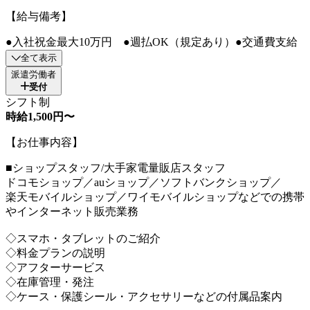
【給与備考】
●入社祝金最大10万円 ●週払OK（規定あり）●交通費支給
全て表示
派遣労働者
受付
シフト制
時給1,500円〜
【お仕事内容】
■ショップスタッフ/大手家電量販店スタッフ
ドコモショップ／auショップ／ソフトバンクショップ／
楽天モバイルショップ／ワイモバイルショップなどでの携帯
やインターネット販売業務
◇スマホ・タブレットのご紹介
◇料金プランの説明
◇アフターサービス
◇在庫管理・発注
◇ケース・保護シール・アクセサリーなどの付属品案内