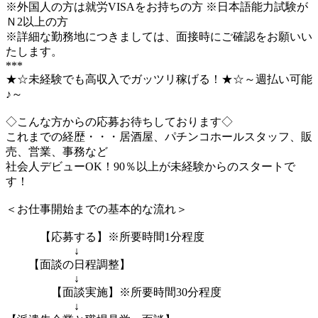
※外国人の方は就労VISAをお持ちの方 ※日本語能力試験が
Ｎ2以上の方
※詳細な勤務地につきましては、面接時にご確認をお願いい
たします。
***
★☆未経験でも高収入でガッツリ稼げる！★☆～週払い可能
♪～
◇こんな方からの応募お待ちしております◇
これまでの経歴・・・居酒屋、パチンコホールスタッフ、販
売、営業、事務など
社会人デビューOK！90％以上が未経験からのスタートで
す！
＜お仕事開始までの基本的な流れ＞
【応募する】※所要時間1分程度
↓
【面談の日程調整】
↓
【面談実施】※所要時間30分程度
↓