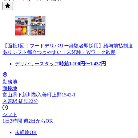
【面接1回！フードデリバリー経験者即採用】給与前払制度
ありシフト都合つきやすい！未経験・Wワーク歓迎
デリバリースタッフ
時給
1,100
円〜
1,437
円
勤務地
面接地
富山県下新川郡入善町上野1542-1
入善駅 徒歩22分
シフト
1日3時間 週2日からOK
未経験OK