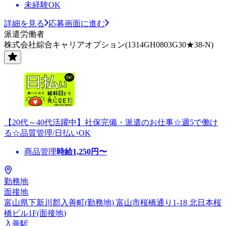
未経験OK
詳細を見る
応募画面に進む
派遣労働者
株式会社綜合キャリアオプション(1314GH0803G30★38-N)
【20代～40代活躍中】社保完備・派遣のお仕事☆週5で働け
る☆品質管理/日払いOK
商品管理
時給
1,250
円〜
勤務地
面接地
富山県下新川郡入善町(勤務地) 富山市桜橋通り1-18 北日本桜
橋ビル1F(面接地)
入善駅