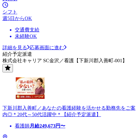
シフト
週5日からOK
交通費支給
未経験OK
詳細を見る
応募画面に進む
紹介予定派遣
株式会社キャリア SC金沢／看護【下新川郡入善町-001】
下新川郡入善町／あなたの看護経験を活かせる勤務先をご案
内◎＊20代～50代活躍中＊【紹介予定派遣】
看護師
月給
249,673
円〜