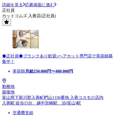
詳細を見る
応募画面に進む
正社員
カットコムズ 入善店(正社員)
◆正社員◆ブランクあり歓迎♪ヘアカット専門店で美容師募
集中！
美容師
月給
250,000
円〜
400,000
円
勤務地
面接地
富山県下新川郡入善町椚山1336番地 入善コスモ21店内
入善駅 徒歩15分、越中宮崎駅、泊(富山)駅
交通費支給