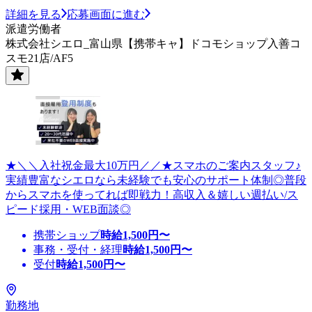
詳細を見る
応募画面に進む
派遣労働者
株式会社シエロ_富山県【携帯キャ】ドコモショップ入善コ
スモ21店/AF5
★＼＼入社祝金最大10万円／／★スマホのご案内スタッフ♪
実績豊富なシエロなら未経験でも安心のサポート体制◎普段
からスマホを使ってれば即戦力！高収入＆嬉しい週払い/ス
ピード採用・WEB面談◎
携帯ショップ
時給
1,500
円〜
事務・受付・経理
時給
1,500
円〜
受付
時給
1,500
円〜
勤務地