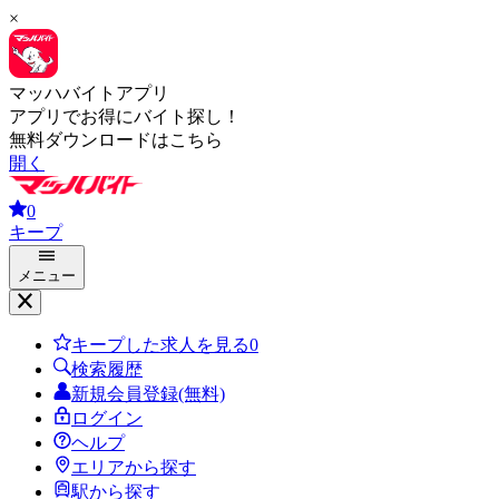
×
マッハバイトアプリ
アプリでお得にバイト探し！
無料ダウンロードはこちら
開く
0
キープ
メニュー
キープした求人を見る
0
検索履歴
新規会員登録(無料)
ログイン
ヘルプ
エリアから探す
駅から探す