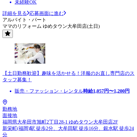
未経験OK
詳細を見る
応募画面に進む
アルバイト・パート
ママのリフォーム ゆめタウン大牟田店(土日)
【土日勤務歓迎】趣味を活かせる！洋服のお直し専門店のス
タッフ募集！
販売・ファッション・レンタル
時給
1,057
円〜
1,200
円
勤務地
面接地
福岡県大牟田市旭町2丁目28-1 ゆめタウン大牟田店2F
新栄町(福岡)駅 徒歩2分、大牟田駅 徒歩16分、銀水駅 徒歩24
分