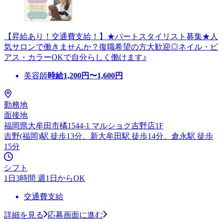
【昇給あり！交通費支給！】★パートスタイリスト募集★人
気サロンで働きませんか？復職希望の方大歓迎◎ネイル・ピ
アス・カラーOKで自分らしく働けます♪
美容師
時給
1,200
円〜
1,600
円
勤務地
面接地
福岡県大牟田市橘1544-1 マルショク吉野店1F
吉野(福岡)駅 徒歩13分、新大牟田駅 徒歩14分、倉永駅 徒歩
15分
シフト
1日3時間 週1日からOK
交通費支給
詳細を見る
応募画面に進む