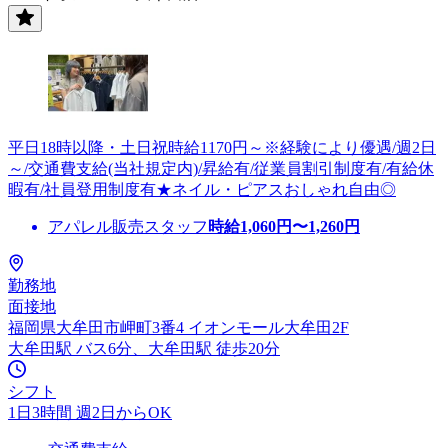
平日18時以降・土日祝時給1170円～※経験により優遇/週2日
～/交通費支給(当社規定内)/昇給有/従業員割引制度有/有給休
暇有/社員登用制度有★ネイル・ピアスおしゃれ自由◎
アパレル販売スタッフ
時給
1,060
円〜
1,260
円
勤務地
面接地
福岡県大牟田市岬町3番4 イオンモール大牟田2F
大牟田駅 バス6分、大牟田駅 徒歩20分
シフト
1日3時間 週2日からOK