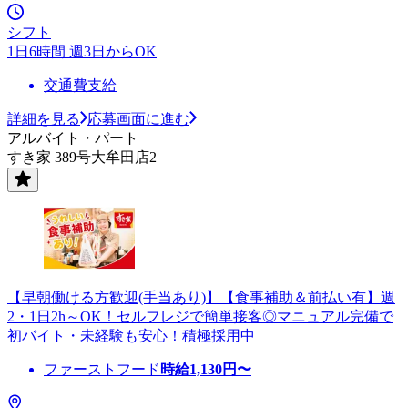
シフト
1日6時間 週3日からOK
交通費支給
詳細を見る
応募画面に進む
アルバイト・パート
すき家 389号大牟田店2
【早朝働ける方歓迎(手当あり)】【食事補助＆前払い有】週
2・1日2h～OK！セルフレジで簡単接客◎マニュアル完備で
初バイト・未経験も安心！積極採用中
ファーストフード
時給
1,130
円〜