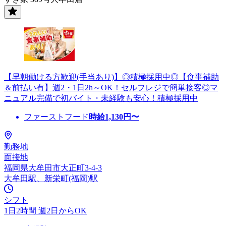
【早朝働ける方歓迎(手当あり)】◎積極採用中◎【食事補助
＆前払い有】週2・1日2h～OK！セルフレジで簡単接客◎マ
ニュアル完備で初バイト・未経験も安心！積極採用中
ファーストフード
時給
1,130
円〜
勤務地
面接地
福岡県大牟田市大正町3-4-3
大牟田駅、新栄町(福岡)駅
シフト
1日2時間 週2日からOK