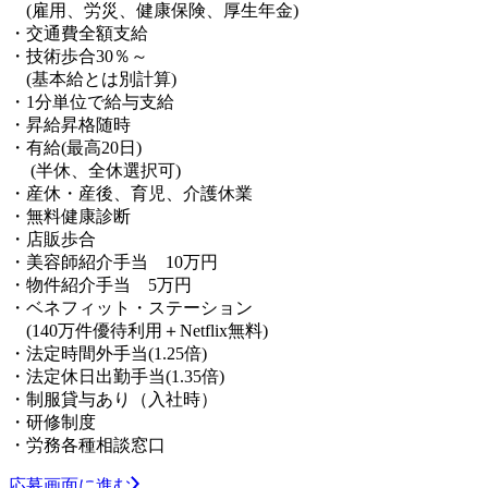
(雇用、労災、健康保険、厚生年金)
・交通費全額支給
・技術歩合30％～
(基本給とは別計算)
・1分単位で給与支給
・昇給昇格随時
・有給(最高20日)
(半休、全休選択可)
・産休・産後、育児、介護休業
・無料健康診断
・店販歩合
・美容師紹介手当 10万円
・物件紹介手当 5万円
・ベネフィット・ステーション
(140万件優待利用＋Netflix無料)
・法定時間外手当(1.25倍)
・法定休日出勤手当(1.35倍)
・制服貸与あり（入社時）
・研修制度
・労務各種相談窓口
応募画面に進む