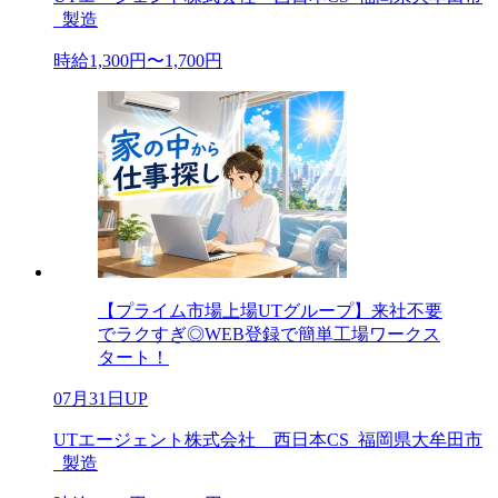
_製造
時給1,300円〜1,700円
【プライム市場上場UTグループ】来社不要
でラクすぎ◎WEB登録で簡単工場ワークス
タート！
07月31日UP
UTエージェント株式会社 西日本CS_福岡県大牟田市
_製造