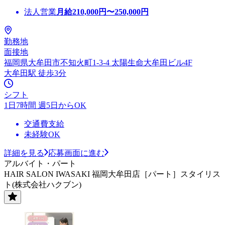
法人営業
月給
210,000
円〜
250,000
円
勤務地
面接地
福岡県大牟田市不知火町1-3-4 太陽生命大牟田ビル4F
大牟田駅 徒歩3分
シフト
1日7時間 週5日からOK
交通費支給
未経験OK
詳細を見る
応募画面に進む
アルバイト・パート
HAIR SALON IWASAKI 福岡大牟田店［パート］スタイリス
ト(株式会社ハクブン)