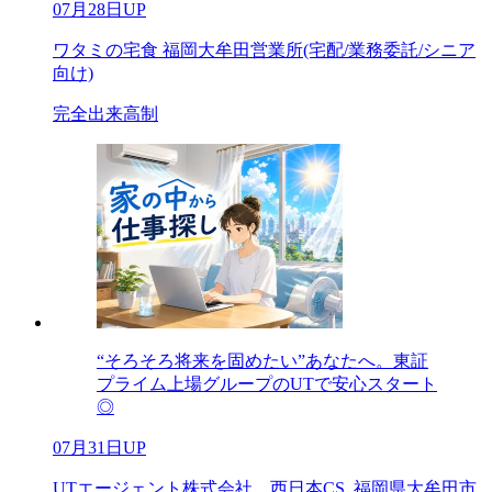
07月28日UP
ワタミの宅食 福岡大牟田営業所(宅配/業務委託/シニア
向け)
完全出来高制
“そろそろ将来を固めたい”あなたへ。東証
プライム上場グループのUTで安心スタート
◎
07月31日UP
UTエージェント株式会社 西日本CS_福岡県大牟田市