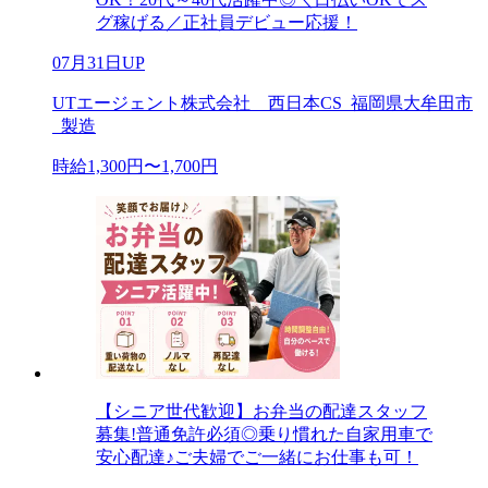
グ稼げる／正社員デビュー応援！
07月31日UP
UTエージェント株式会社 西日本CS_福岡県大牟田市
_製造
時給1,300円〜1,700円
【シニア世代歓迎】お弁当の配達スタッフ
募集!普通免許必須◎乗り慣れた自家用車で
安心配達♪ご夫婦でご一緒にお仕事も可！