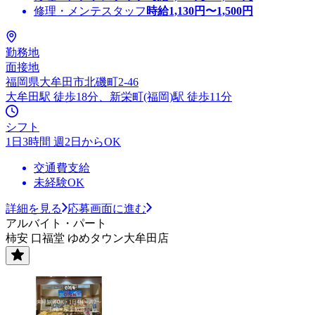
修理・メンテスタッフ
時給
1,130
円〜
1,500
円
勤務地
面接地
福岡県大牟田市北磯町2-46
大牟田駅 徒歩18分、新栄町(福岡)駅 徒歩11分
シフト
1日3時間 週2日からOK
交通費支給
未経験OK
詳細を見る
応募画面に進む
アルバイト・パート
柿安 口福堂 ゆめタウン大牟田店