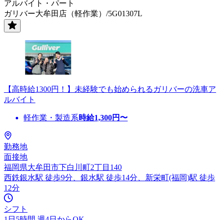
アルバイト・パート
ガリバー大牟田店（軽作業）/5G01307L
【高時給1300円！】未経験でも始められるガリバーの洗車ア
ルバイト
軽作業・製造系
時給
1,300
円〜
勤務地
面接地
福岡県大牟田市下白川町2丁目140
西鉄銀水駅 徒歩9分、銀水駅 徒歩14分、新栄町(福岡)駅 徒歩
12分
シフト
1日5時間 週4日からOK