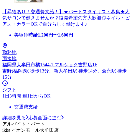
【昇給あり！交通費支給！】★パートスタイリスト募集★人
気サロンで働きませんか？復職希望の方大歓迎◎ネイル・ピ
アス・カラーOKで自分らしく働けます♪
美容師
時給
1,200
円〜
1,600
円
勤務地
面接地
福岡県大牟田市橘1544-1 マルショク吉野店1F
吉野(福岡)駅 徒歩13分、新大牟田駅 徒歩14分、倉永駅 徒歩
15分
シフト
1日3時間 週1日からOK
交通費支給
詳細を見る
応募画面に進む
アルバイト・パート
ikka イオンモール大牟田店