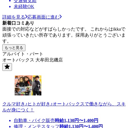
交通費支給
未経験OK
詳細を見る
応募画面に進む
新着口コミあり
面接での対応などがすばらしかったです。 これからはikkaで
頑張っていきたい所存であります。採用ありがとうございま
す。
もっと見る
アルバイト・パート
オートバックス 大牟田北磯店
クルマ好き♪ヒトが好き♪オートバックスで働きながら、スキ
ルが身につく！
自動車・バイク販売
時給
1,130
円〜
1,400
円
修理・メンテスタッフ
時給
1,130
円〜
1,400
円