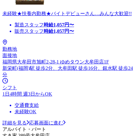
未経験★扶養内勤務★バイトデビューさん…みんな大歓迎!!
製造スタッフ
時給
1,057
円〜
販売スタッフ
時給
1,057
円〜
勤務地
面接地
福岡県大牟田市旭町2-28-1 ゆめタウン大牟田店1F
新栄町(福岡)駅 徒歩2分、大牟田駅 徒歩16分、銀水駅 徒歩24
分
シフト
1日4時間 週3日からOK
交通費支給
未経験OK
詳細を見る
応募画面に進む
アルバイト・パート
すき家 389号大牟田店