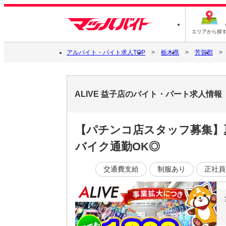
エリアから探
アルバイト・バイト求人TOP
栃木県
芳賀郡
ALIVE 益子店のバイト・パート求人情報
【パチンコ店スタッフ募集】
バイク通勤OK◎
交通費支給
制服あり
正社員