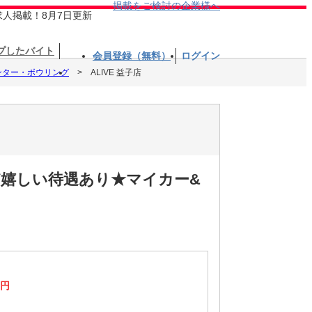
掲載をご検討の企業様へ
求人掲載！8月7日更新
プしたバイト
会員登録（無料）
ログイン
ンター・ボウリング
ALIVE 益子店
嬉しい待遇あり★マイカー&
0円