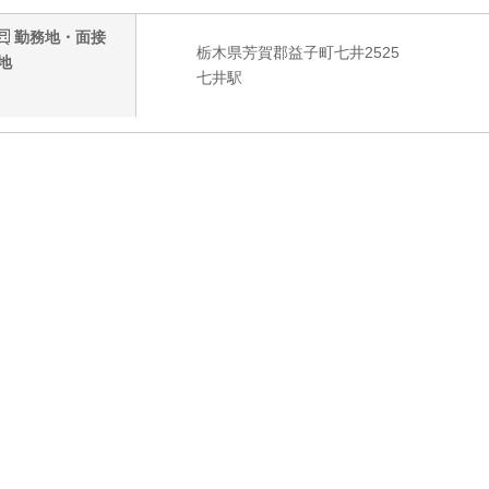
勤務地・面接
栃木県芳賀郡益子町七井2525
地
七井駅