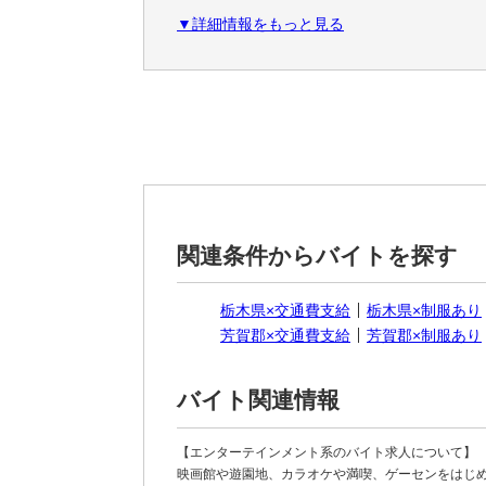
▼詳細情報をもっと見る
※雇用元は株式会社平成興業です。
関連条件からバイトを探す
栃木県×交通費支給
栃木県×制服あり
芳賀郡×交通費支給
芳賀郡×制服あり
バイト関連情報
【エンターテインメント系のバイト求人について】
映画館や遊園地、カラオケや満喫、ゲーセンをはじ