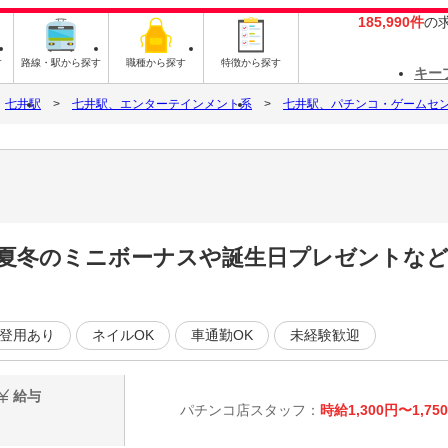
185,990件
の
す
路線・駅から探す
職種から探す
特徴から探す
キー
七井駅
七井駅、エンターテインメント系
七井駅、パチンコ・ゲームセ
夏冬のミニボーナスや誕生日プレゼントなど
登用あり
ネイルOK
車通勤OK
未経験歓迎
給与
パチンコ店スタッフ：
時給1,300円〜1,75