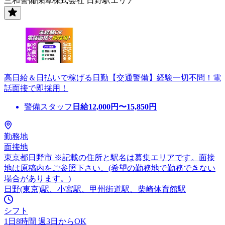
三和警備保障株式会社 日野駅エリア
高日給＆日払いで稼げる日勤【交通警備】経験一切不問！電
話面接で即採用！
警備スタッフ
日給
12,000
円〜
15,850
円
勤務地
面接地
東京都日野市 ※記載の住所と駅名は募集エリアです。面接
地は原稿内をご参照下さい。(希望の勤務地で勤務できない
場合があります。)
日野(東京)駅、小宮駅、甲州街道駅、柴崎体育館駅
シフト
1日8時間 週3日からOK