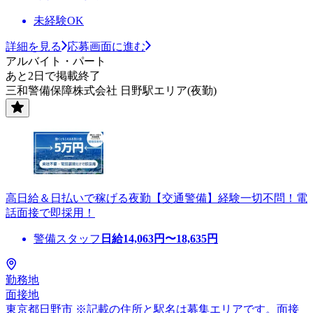
未経験OK
詳細を見る
応募画面に進む
アルバイト・パート
あと2日で掲載終了
三和警備保障株式会社 日野駅エリア(夜勤)
高日給＆日払いで稼げる夜勤【交通警備】経験一切不問！電
話面接で即採用！
警備スタッフ
日給
14,063
円〜
18,635
円
勤務地
面接地
東京都日野市 ※記載の住所と駅名は募集エリアです。面接