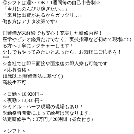
◎シフトは週3～OK！1週間毎の自己申告制☆
「今月はのんびり稼ぎたい…」
「来月は出費があるからガッツリ…」
働き方はアナタ次第です♪
◎警備が未経験でも安心！充実した研修内容！
座学やビデオ鑑賞だけでなく、実技指導など初めて現場に出
る方へ丁寧にレクチャーします！
少しでもやってみたいと思ったら、お気軽にご応募を！
***
☆当社では即日面接や面接後の即入寮も可能です
＜応募資格＞
18歳以上(警備業法に基づく)
高校生不可
＜日勤＞10,920円～
＜夜勤＞13,335円～
☆ミドル・ハーフ現場の現場もあり！
※勤務時間帯によって給与は異なります。
法定研修手当：3万円／20時間（昼食付き）
＜シフト＞