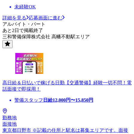
未経験OK
詳細を見る
応募画面に進む
アルバイト・パート
あと2日で掲載終了
三和警備保障株式会社 高幡不動駅エリア
高日給＆日払いで稼げる日勤【交通警備】経験一切不問！電
話面接で即採用！
警備スタッフ
日給
12,000
円〜
15,850
円
勤務地
面接地
東京都日野市 ※記載の住所と駅名は募集エリアです。面接