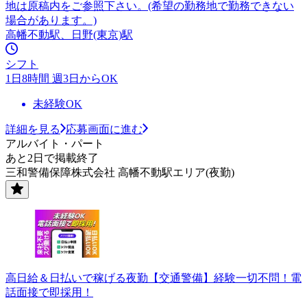
地は原稿内をご参照下さい。(希望の勤務地で勤務できない
場合があります。)
高幡不動駅、日野(東京)駅
シフト
1日8時間 週3日からOK
未経験OK
詳細を見る
応募画面に進む
アルバイト・パート
あと2日で掲載終了
三和警備保障株式会社 高幡不動駅エリア(夜勤)
高日給＆日払いで稼げる夜勤【交通警備】経験一切不問！電
話面接で即採用！