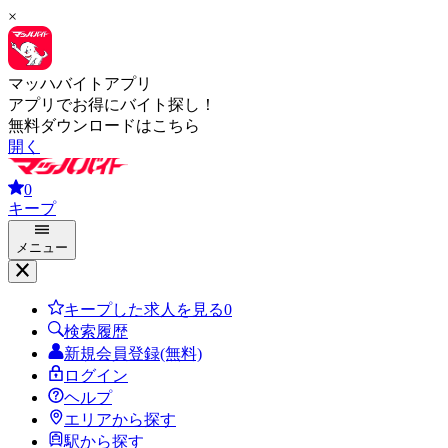
×
マッハバイトアプリ
アプリでお得にバイト探し！
無料ダウンロードはこちら
開く
0
キープ
メニュー
キープした求人を見る
0
検索履歴
新規会員登録(無料)
ログイン
ヘルプ
エリアから探す
駅から探す