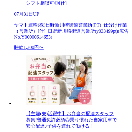
シフト相談可◎[仕]
07月31日UP
ヤマト運輸(株)日野新川崎街道営業所(PT)_仕分け作業
（営業所）[仕]_日野新川崎街道営業所(y033499pt)(広告
No.Y00000614653)
時給1,300円〜
【主婦(夫)活躍中】お弁当の配達スタッフ
募集!普通免許必須◎乗り慣れた自家用車で
安心配達♪子供を連れて働ける！