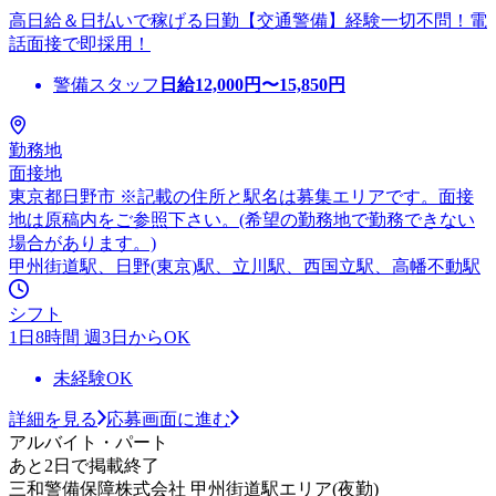
高日給＆日払いで稼げる日勤【交通警備】経験一切不問！電
話面接で即採用！
警備スタッフ
日給
12,000
円〜
15,850
円
勤務地
面接地
東京都日野市 ※記載の住所と駅名は募集エリアです。面接
地は原稿内をご参照下さい。(希望の勤務地で勤務できない
場合があります。)
甲州街道駅、日野(東京)駅、立川駅、西国立駅、高幡不動駅
シフト
1日8時間 週3日からOK
未経験OK
詳細を見る
応募画面に進む
アルバイト・パート
あと2日で掲載終了
三和警備保障株式会社 甲州街道駅エリア(夜勤)