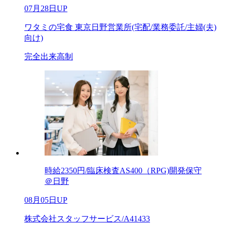
07月28日UP
ワタミの宅食 東京日野営業所(宅配/業務委託/主婦(夫)
向け)
完全出来高制
時給2350円/臨床検査AS400（RPG)開発保守
＠日野
08月05日UP
株式会社スタッフサービス/A41433