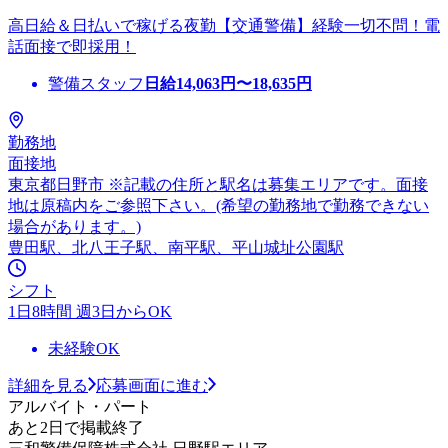
高日給＆日払いで稼げる夜勤【交通警備】経験一切不問！電
話面接で即採用！
警備スタッフ
日給
14,063
円〜
18,635
円
勤務地
面接地
東京都日野市 ※記載の住所と駅名は募集エリアです。面接
地は原稿内をご参照下さい。(希望の勤務地で勤務できない
場合があります。)
豊田駅、北八王子駅、南平駅、平山城址公園駅
シフト
1日8時間 週3日からOK
未経験OK
詳細を見る
応募画面に進む
アルバイト・パート
あと2日で掲載終了