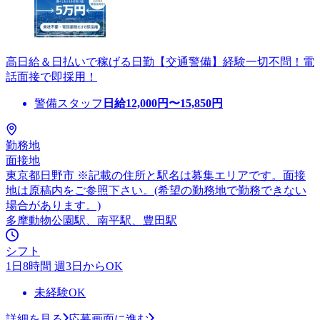
高日給＆日払いで稼げる日勤【交通警備】経験一切不問！電
話面接で即採用！
警備スタッフ
日給
12,000
円〜
15,850
円
勤務地
面接地
東京都日野市 ※記載の住所と駅名は募集エリアです。面接
地は原稿内をご参照下さい。(希望の勤務地で勤務できない
場合があります。)
多摩動物公園駅、南平駅、豊田駅
シフト
1日8時間 週3日からOK
未経験OK
詳細を見る
応募画面に進む