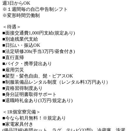
週3日からOK
※１週間毎の自己申告制シフト
※変形時間労働制
＜待遇＞
■面接交通費1,000円支給(規定あり)
■別途残業代支給
■日払い・振込OK
■法定研修20h(手当3万円/昼食付き)
■直行直帰
■バイク・携帯貸出あり
■雇用労災
■髪型・髪色自由、髭・ピアスOK
■制服装備品レンタル制度（レンタル料3万円あり）
■資格習得制度あり
■身分証明書取得サポート
■退職時礼金あり(3万円/規定あり)
＜1R個室寮完備＞
■今なら初月無料！※規定あり
■家電家具付き
(備品詳細)布団セット、ラグ、テレビ(32型)、冷蔵庫、洗濯