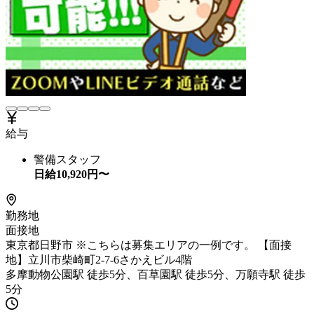
給与
警備スタッフ
日給
10,920
円〜
勤務地
面接地
東京都日野市 ※こちらは募集エリアの一例です。 【面接
地】立川市柴崎町2-7-6さかえビル4階
多摩動物公園駅 徒歩5分、百草園駅 徒歩5分、万願寺駅 徒歩
5分