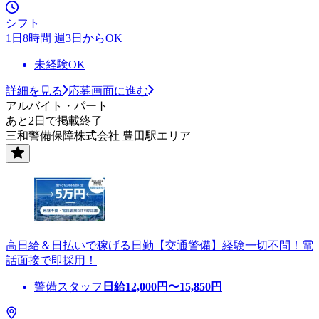
シフト
1日8時間 週3日からOK
未経験OK
詳細を見る
応募画面に進む
アルバイト・パート
あと2日で掲載終了
三和警備保障株式会社 豊田駅エリア
高日給＆日払いで稼げる日勤【交通警備】経験一切不問！電
話面接で即採用！
警備スタッフ
日給
12,000
円〜
15,850
円