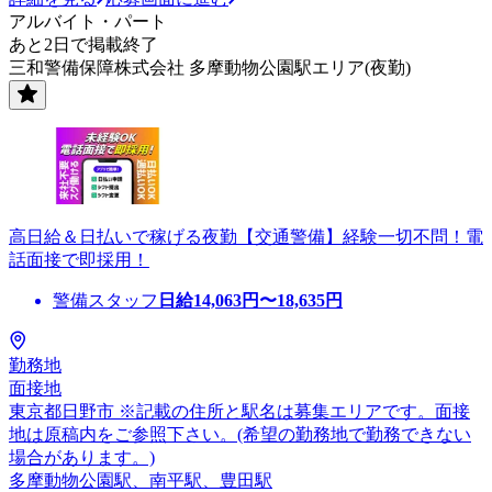
アルバイト・パート
あと2日で掲載終了
三和警備保障株式会社 多摩動物公園駅エリア(夜勤)
高日給＆日払いで稼げる夜勤【交通警備】経験一切不問！電
話面接で即採用！
警備スタッフ
日給
14,063
円〜
18,635
円
勤務地
面接地
東京都日野市 ※記載の住所と駅名は募集エリアです。面接
地は原稿内をご参照下さい。(希望の勤務地で勤務できない
場合があります。)
多摩動物公園駅、南平駅、豊田駅