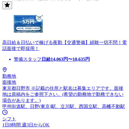
高日給＆日払いで稼げる夜勤【交通警備】経験一切不問！電
話面接で即採用！
警備スタッフ
日給
14,063
円〜
18,635
円
勤務地
面接地
東京都日野市 ※記載の住所と駅名は募集エリアです。面接
地は原稿内をご参照下さい。(希望の勤務地で勤務できない
場合があります。)
甲州街道駅、日野(東京)駅、立川駅、西国立駅、高幡不動駅
シフト
1日8時間 週3日からOK