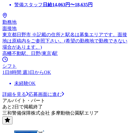
警備スタッフ
日給
14,063
円〜
18,635
円
勤務地
面接地
東京都日野市 ※記載の住所と駅名は募集エリアです。面接
地は原稿内をご参照下さい。(希望の勤務地で勤務できない
場合があります。)
高幡不動駅、日野(東京)駅
シフト
1日8時間 週3日からOK
未経験OK
詳細を見る
応募画面に進む
アルバイト・パート
あと2日で掲載終了
三和警備保障株式会社 多摩動物公園駅エリア