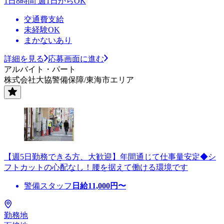
1日8時間 週1日からOK
交通費支給
未経験OK
まかないあり
詳細を見る
応募画面に進む
アルバイト・パート
株式会社大協警備保障/東海市エリア
【週5日勤務できる方、大歓迎】年間通じて仕事量安定◆シ
フトカットの心配なし！腰を据えて働ける環境です
警備スタッフ
日給
11,000
円〜
勤務地