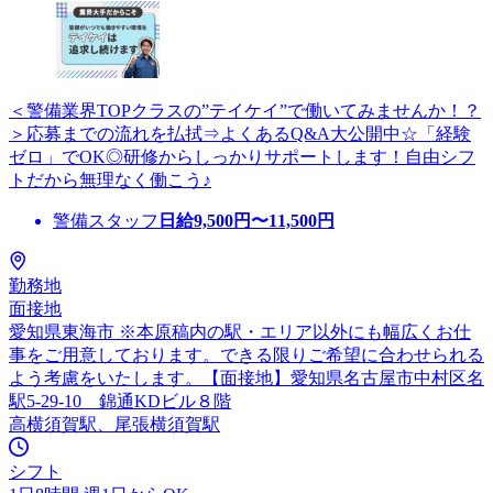
＜警備業界TOPクラスの”テイケイ”で働いてみませんか！？
＞応募までの流れを払拭⇒よくあるQ&A大公開中☆「経験
ゼロ」でOK◎研修からしっかりサポートします！自由シフ
トだから無理なく働こう♪
警備スタッフ
日給
9,500
円〜
11,500
円
勤務地
面接地
愛知県東海市 ※本原稿内の駅・エリア以外にも幅広くお仕
事をご用意しております。できる限りご希望に合わせられる
よう考慮をいたします。【面接地】愛知県名古屋市中村区名
駅5-29-10 錦通KDビル８階
高横須賀駅、尾張横須賀駅
シフト