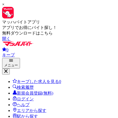
×
マッハバイトアプリ
アプリでお得にバイト探し！
無料ダウンロードはこちら
開く
0
キープ
メニュー
キープした求人を見る
0
検索履歴
新規会員登録(無料)
ログイン
ヘルプ
エリアから探す
駅から探す