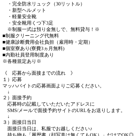
・完全防水リュック（30リットル）
・新型ヘルメット
・軽量安全靴
・安全靴用くつ下3足
※制服一式は預り金無しで、無料貸与！※
■制服クリーニング代無料
■健康診断費用会社負担（雇用時・定期）
■個室寮あり(寮費3ヵ月無料)
■内勤社員登用制度あり
※各種規定あり※
《 応募から面接までの流れ 》
１）応募
マッハバイトの応募画面よりご応募ください。
↓
２）面接予約
応募時の記載していただいたアドレスに
SMS/メールで面接予約サイトのURLをお送りします。
↓
３）面接日当日
面接日当日は、私服でお越しください♪
持ち物も「履歴書（顔写真は無くてもOK）」だけでOK◎