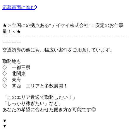
応募画面に進む
★＞全国に67拠点ある"テイケイ株式会社"！安定のお仕事
量！＜★
￣￣￣￣￣￣￣￣￣￣￣￣￣￣￣￣￣￣￣￣￣￣￣￣￣￣￣
￣￣￣￣
交通誘導の他にも…幅広い案件をご用意しています。
勤務地も
◇ 一都三県
◇ 北関東
◇ 東海
◇ 関西 エリアと多数展開！
「このエリア近辺で勤務したい！」
「しっかり稼ぎたい」など、
あなたの希望に合わせた働き方が可能です◎
▼
▼