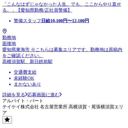
「こんなはずじゃなかった人生。でも、ここからやり直せ
る。」【愛知県勤務/正社員警備】
警備スタッフ
日給
10,100
円〜
12,100
円
勤務地
面接地
愛知県東海市 ※こちらは募集エリアです。勤務地は原稿内
をご確認ください。
高横須賀駅、新日鉄前駅
交通費支給
未経験OK
まかないあり
詳細を見る
応募画面に進む
アルバイト・パート
テイケイ株式会社 名古屋営業所 高横須賀・尾張横須賀エリ
ア