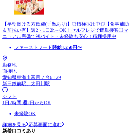
【早朝働ける方歓迎(手当あり)】◎積極採用中◎【食事補助
＆前払い有】週2・1日2h～OK！セルフレジで簡単接客◎マ
ニュアル完備で初バイト・未経験も安心！積極採用中
ファーストフード
時給
1,250
円〜
勤務地
面接地
愛知県東海市富貴ノ台6-129
新日鉄前駅、太田川駅
シフト
1日2時間 週2日からOK
未経験OK
詳細を見る
応募画面に進む
新着口コミあり