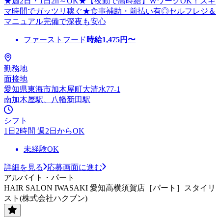
★週2日・1日2h～OK★【夜勤で高時給】WワークOK！スキ
マ時間でガッツリ稼ぐ★食事補助・前払い有◎セルフレジ＆
マニュアル完備で深夜も安心
ファーストフード
時給
1,475
円〜
勤務地
面接地
愛知県東海市加木屋町大清水77-1
南加木屋駅、八幡新田駅
シフト
1日2時間 週2日からOK
未経験OK
詳細を見る
応募画面に進む
アルバイト・パート
HAIR SALON IWASAKI 愛知高横須賀店［パート］スタイリ
スト(株式会社ハクブン)