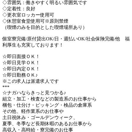
◇雰囲気：働きやすく明るい雰囲気です
◇定着性：良好
◇更衣室ロッカー使用可
◇休憩室食堂使用可※原則禁煙
（喫煙のみを目的とした喫煙場所あり）
個室寮完備/原付貸出OK/日・週払いOK/社会保険完備/他 福
利厚生も充実しております！
☆即日面接ＯＫ！
☆即日見学ＯＫ！
☆即日内定ＯＫ！
☆即日勤務ＯＫ♪
※この求人は派遣求人です
***
☆ナガハならきっと見つかる♪
組立・加工・検査などの製造系のお仕事から
梱包・仕分け・ピッキング・検品の倉庫系
その他、軽作業系のお仕事や
土日祝休み・ゴールデンウィーク、
夏季、冬季など長期休暇のあるお仕事から
高収入・高時給・寮完備のお仕事