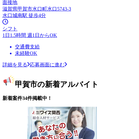
面接地
滋賀県甲賀市水口町水口5743-3
水口城南駅 徒歩4分
シフト
1日1.5時間 週1日からOK
交通費支給
未経験OK
詳細を見る
応募画面に進む
甲賀市の新着アルバイト
新着案件34件掲載中！