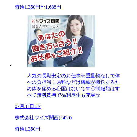
時給1,350円〜1,688円
人気の長期安定のお仕事☆重量物なしで体
への負担減！原料などは機械が搬送するた
め体を痛める心配はないです◎制服類はす
べて無料貸与で福利厚生も充実☆
07月31日UP
株式会社ワイズ関西(2456)
時給1,350円