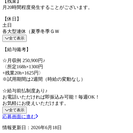
【残業】
月20時間程度発生することがございます。
【休日】
土日
各大型連休（夏季冬季ＧＷ
全て表示
【給与備考】
☆月収例 250,900円♪
〈所定168h×1300円
+残業20h×1625円〉
※試用期間は2週間（時給の変動なし）
☆給与前払制度あり♪
お電話いただければ即振込み可能！毎週OK！
お気軽にお使えいただけます。
全て表示
応募画面に進む
情報更新日：2026年6月18日