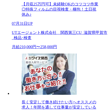
【月収25万円可】未経験OKのコツコツ作業
◎特殊フィルムの目視検査・梱包！土日祝
休み♪
07月31日UP
UTエージェント株式会社 関西第三CU_滋賀県甲賀市
_検品･検査
月給210,000円〜258,000円
長く安定して働き続けたい方へオススメの
求人！年間を通して仕事量が安定している