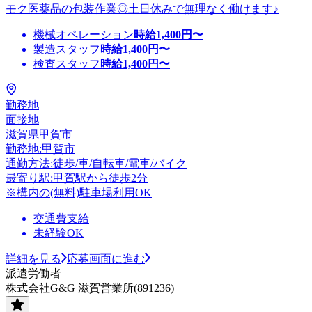
モク医薬品の包装作業◎土日休みで無理なく働けます♪
機械オペレーション
時給
1,400
円〜
製造スタッフ
時給
1,400
円〜
検査スタッフ
時給
1,400
円〜
勤務地
面接地
滋賀県甲賀市
勤務地:甲賀市
通勤方法:徒歩/車/自転車/電車/バイク
最寄り駅:甲賀駅から徒歩2分
※構内の(無料)駐車場利用OK
交通費支給
未経験OK
詳細を見る
応募画面に進む
派遣労働者
株式会社G&G 滋賀営業所(891236)