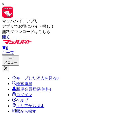
×
マッハバイトアプリ
アプリでお得にバイト探し！
無料ダウンロードはこちら
開く
0
キープ
メニュー
キープした求人を見る
0
検索履歴
新規会員登録(無料)
ログイン
ヘルプ
エリアから探す
駅から探す