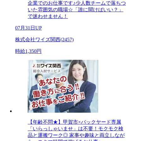
企業でのお仕事です♪少人数チームで落ちつ
いた雰囲気の職場☆「誰に聞けばいい？」
で迷わせません！
07月31日UP
株式会社ワイズ関西(2457)
時給1,350円
【年齢不問★】甲賀市×バックヤード専属
「いらっしゃいませ」は不要！モクモク検
品と運搬ワーク◎ 家事や趣味と両立しなが