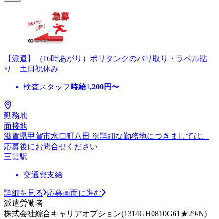
【派遣】（16時あがり）ポリタンクのバリ取り・ラベル貼
り 土日祝休み
検査スタッフ
時給
1,200
円〜
勤務地
面接地
滋賀県甲賀市水口町八田 ※詳細な勤務地につきましては、
応募後にお問合せください
三雲駅
交通費支給
詳細を見る
応募画面に進む
派遣労働者
株式会社綜合キャリアオプション(1314GH0810G61★29-N)