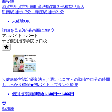
面接地
滋賀県甲賀市甲南町竜法師338-3 平和堂甲賀店
甲南駅 徒歩17分、寺庄駅 徒歩21分
未経験OK
詳細を見る
応募画面に進む
アルバイト・パート
ナビ個別指導学院 水口校
＼健康経営認定優良法人／週1・1コマ～の勤務で自分の時間
もしっかり確保★初バイト・ブランク歓迎
個別指導講師
時給
1,140
円〜
1,466
円
勤務地