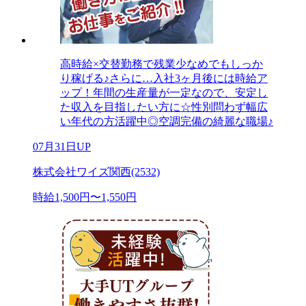
高時給×交替勤務で残業少なめでもしっか
り稼げる♪さらに…入社3ヶ月後には時給ア
ップ！年間の生産量が一定なので、安定し
た収入を目指したい方に☆性別問わず幅広
い年代の方活躍中◎空調完備の綺麗な職場♪
07月31日UP
株式会社ワイズ関西(2532)
時給1,500円〜1,550円