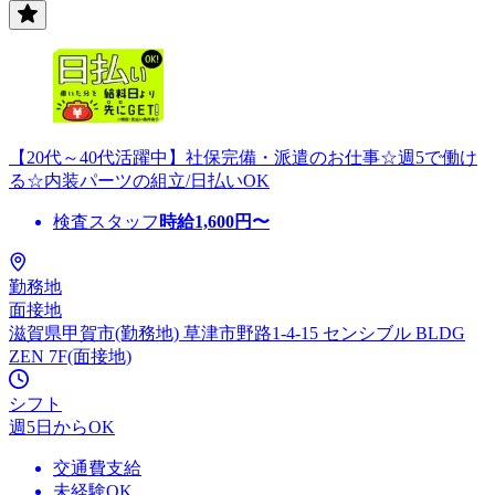
【20代～40代活躍中】社保完備・派遣のお仕事☆週5で働け
る☆内装パーツの組立/日払いOK
検査スタッフ
時給
1,600
円〜
勤務地
面接地
滋賀県甲賀市(勤務地) 草津市野路1-4-15 センシブル BLDG
ZEN 7F(面接地)
シフト
週5日からOK
交通費支給
未経験OK