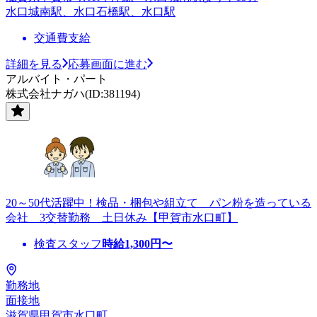
水口城南駅、水口石橋駅、水口駅
交通費支給
詳細を見る
応募画面に進む
アルバイト・パート
株式会社ナガハ(ID:381194)
20～50代活躍中！検品・梱包や組立て パン粉を造っている
会社 3交替勤務 土日休み【甲賀市水口町】
検査スタッフ
時給
1,300
円〜
勤務地
面接地
滋賀県甲賀市水口町