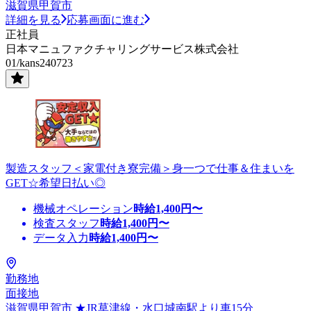
滋賀県甲賀市
詳細を見る
応募画面に進む
正社員
日本マニュファクチャリングサービス株式会社
01/kans240723
製造スタッフ＜家電付き寮完備＞身一つで仕事＆住まいを
GET☆希望日払い◎
機械オペレーション
時給
1,400
円〜
検査スタッフ
時給
1,400
円〜
データ入力
時給
1,400
円〜
勤務地
面接地
滋賀県甲賀市 ★JR草津線・水口城南駅より車15分