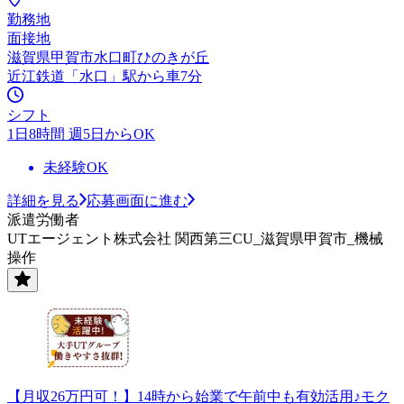
勤務地
面接地
滋賀県甲賀市水口町ひのきが丘
近江鉄道「水口」駅から車7分
シフト
1日8時間 週5日からOK
未経験OK
詳細を見る
応募画面に進む
派遣労働者
UTエージェント株式会社 関西第三CU_滋賀県甲賀市_機械
操作
【月収26万円可！】14時から始業で午前中も有効活用♪モク