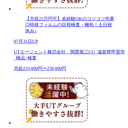
【月収25万円可】未経験OKのコツコツ作業
◎特殊フィルムの目視検査・梱包！土日祝
休み♪
07月31日UP
UTエージェント株式会社 関西第三CU_滋賀県甲賀市
_検品･検査
月給210,000円〜258,000円