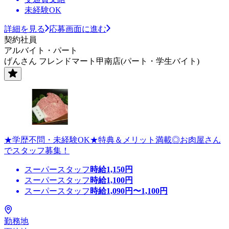
未経験OK
詳細を見る
応募画面に進む
契約社員
アルバイト・パート
げんさん フレンドマート甲南店(パート・学生バイト)
★学歴不問・未経験OK★特典＆メリット満載◎お肉屋さん
でスタッフ募集！
スーパースタッフ
時給
1,150
円
スーパースタッフ
時給
1,100
円
スーパースタッフ
時給
1,090
円〜
1,100
円
勤務地