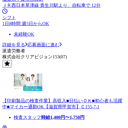
ＪＲ西日本草津線 貴生川駅より、自転車で 12分
シフト
1日8時間 週5日からOK
未経験OK
詳細を見る
応募画面に進む
派遣労働者
株式会社クリアビジョン153(07)
【印刷製品の検査作業】高収入■日払いＯＫ■初心者も活躍
中■マイカー通勤OK【滋賀県甲賀市】Ｃ155-7-1
検査スタッフ
時給
1,400
円〜
1,750
円