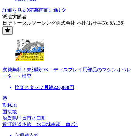
詳細を見る
応募画面に進む
派遣労働者
日研トータルソーシング株式会社 本社(お仕事No.8A136)
寮費無料！未経験OK！ディスプレイ用部品のマシンオペレ
ーター・検査
検査スタッフ
月給
220,000
円
勤務地
面接地
滋賀県甲賀市水口町
近江鉄道本線 水口城南駅 車7分
交通費支給