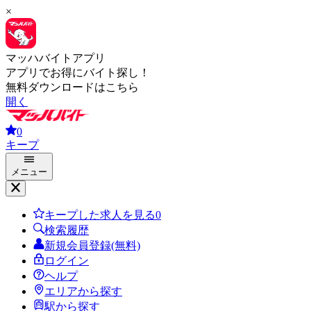
×
マッハバイトアプリ
アプリでお得にバイト探し！
無料ダウンロードはこちら
開く
0
キープ
メニュー
キープした求人を見る
0
検索履歴
新規会員登録(無料)
ログイン
ヘルプ
エリアから探す
駅から探す