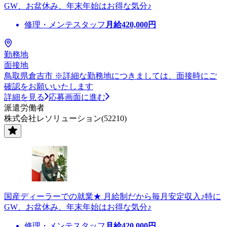
GW、お盆休み、年末年始はお得な気分♪
修理・メンテスタッフ
月給
420,000
円
勤務地
面接地
鳥取県倉吉市 ※詳細な勤務地につきましては、面接時にご
確認をお願いいたします
詳細を見る
応募画面に進む
派遣労働者
株式会社レソリューション(52210)
国産ディーラーでの就業★ 月給制だから毎月安定収入♪特に
GW、お盆休み、年末年始はお得な気分♪
修理・メンテスタッフ
月給
420,000
円