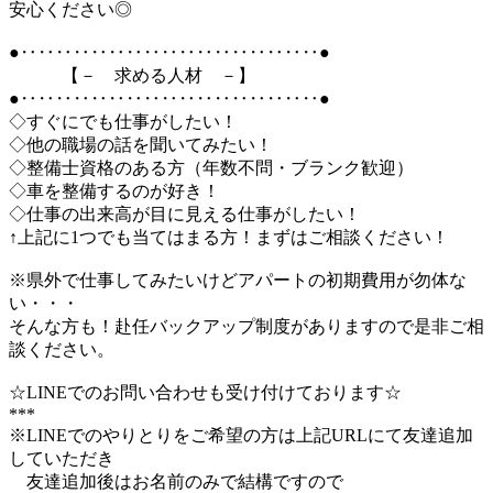
安心ください◎
●‥‥‥‥‥‥‥‥‥‥‥‥‥‥‥‥‥●
【－ 求める人材 －】
●‥‥‥‥‥‥‥‥‥‥‥‥‥‥‥‥‥●
◇すぐにでも仕事がしたい！
◇他の職場の話を聞いてみたい！
◇整備士資格のある方（年数不問・ブランク歓迎）
◇車を整備するのが好き！
◇仕事の出来高が目に見える仕事がしたい！
↑上記に1つでも当てはまる方！まずはご相談ください！
※県外で仕事してみたいけどアパートの初期費用が勿体な
い・・・
そんな方も！赴任バックアップ制度がありますので是非ご相
談ください。
☆LINEでのお問い合わせも受け付けております☆
***
※LINEでのやりとりをご希望の方は上記URLにて友達追加
していただき
友達追加後はお名前のみで結構ですので