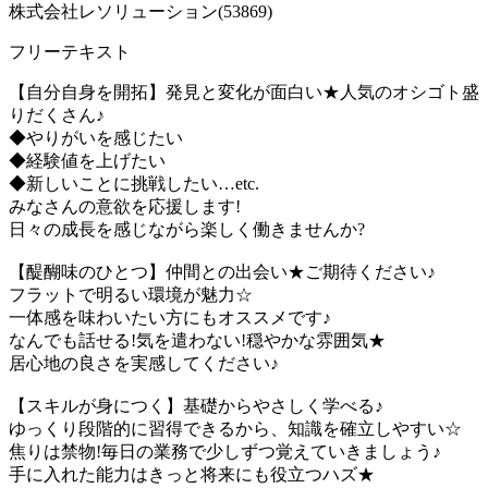
株式会社レソリューション(53869)
フリーテキスト
【自分自身を開拓】発見と変化が面白い★人気のオシゴト盛
りだくさん♪
◆やりがいを感じたい
◆経験値を上げたい
◆新しいことに挑戦したい…etc.
みなさんの意欲を応援します!
日々の成長を感じながら楽しく働きませんか?
【醍醐味のひとつ】仲間との出会い★ご期待ください♪
フラットで明るい環境が魅力☆
一体感を味わいたい方にもオススメです♪
なんでも話せる!気を遣わない!穏やかな雰囲気★
居心地の良さを実感してください♪
【スキルが身につく】基礎からやさしく学べる♪
ゆっくり段階的に習得できるから、知識を確立しやすい☆
焦りは禁物!毎日の業務で少しずつ覚えていきましょう♪
手に入れた能力はきっと将来にも役立つハズ★