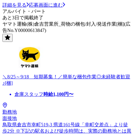
詳細を見る
応募画面に進む
アルバイト・パート
あと3日で掲載終了
ヤマト運輸(株)倉吉営業所_荷物の梱包/封入/発送作業[梱](広
告No.Y00000613847)
＼8/25～9/18 短期募集！／簡単な梱包作業◎未経験者歓迎
♪[梱]
倉庫スタッフ
時給
1,100
円〜
勤務地
面接地
鳥取県倉吉市幸町519-3 県道161号線「幸町交差点」より徒
歩2分 ※下記の駅名および徒歩時間は、実際の勤務地とは異