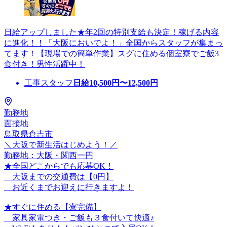
日給アップしました★年2回の特別支給も決定！稼げる内容
に進化！！「大阪においでよ！」全国からスタッフが集まっ
てます！【現場での簡単作業】スグに住める個室寮でご飯3
食付き！男性活躍中！
工事スタッフ
日給
10,500
円〜
12,500
円
勤務地
面接地
鳥取県倉吉市
＼大阪で新生活はじめよう！／
勤務地：大阪・関西一円
★全国どこからでも応募OK！
大阪までの交通費は【0円】
お近くまでお迎えに行きますよ！
★すぐに住める【寮完備】
家具家電つき・ご飯も３食付いて快適♪