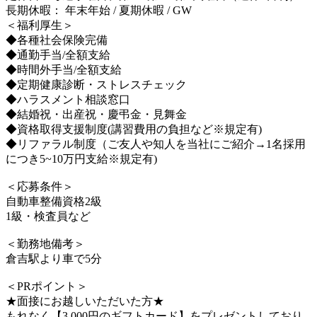
長期休暇： 年末年始 / 夏期休暇 / GW
＜福利厚生＞
◆各種社会保険完備
◆通勤手当/全額支給
◆時間外手当/全額支給
◆定期健康診断・ストレスチェック
◆ハラスメント相談窓口
◆結婚祝・出産祝・慶弔金・見舞金
◆資格取得支援制度(講習費用の負担など※規定有)
◆リファラル制度（ご友人や知人を当社にご紹介→1名採用
につき5~10万円支給※規定有)
＜応募条件＞
自動車整備資格2級
1級・検査員など
＜勤務地備考＞
倉吉駅より車で5分
＜PRポイント＞
★面接にお越しいただいた方★
もれなく【3,000円のギフトカード】をプレゼントしており