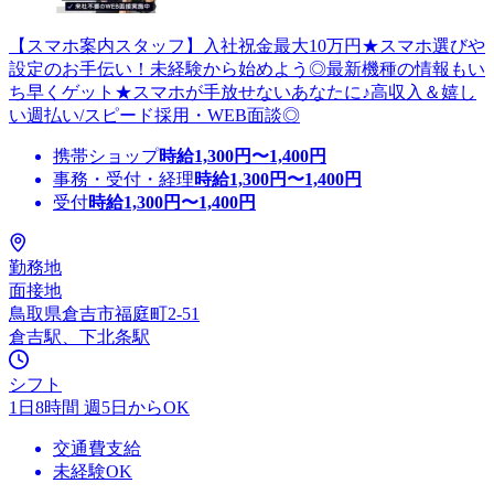
【スマホ案内スタッフ】入社祝金最大10万円★スマホ選びや
設定のお手伝い！未経験から始めよう◎最新機種の情報もい
ち早くゲット★スマホが手放せないあなたに♪高収入＆嬉し
い週払い/スピード採用・WEB面談◎
携帯ショップ
時給
1,300
円〜
1,400
円
事務・受付・経理
時給
1,300
円〜
1,400
円
受付
時給
1,300
円〜
1,400
円
勤務地
面接地
鳥取県倉吉市福庭町2-51
倉吉駅、下北条駅
シフト
1日8時間 週5日からOK
交通費支給
未経験OK