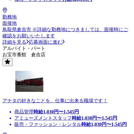
勤務地
面接地
鳥取県倉吉市 ※詳細な勤務地につきましては、面接時にご
確認をお願いいたします
詳細を見る
応募画面に進む
アルバイト・パート
お宝市番館 倉吉店
アナタの好きなことを、仕事に出来る職場です！
商品管理
時給
1,030
円〜
1,545
円
アミューズメントスタッフ
時給
1,030
円〜
1,545
円
販売・ファッション・レンタル
時給
1,030
円〜
1,545
円