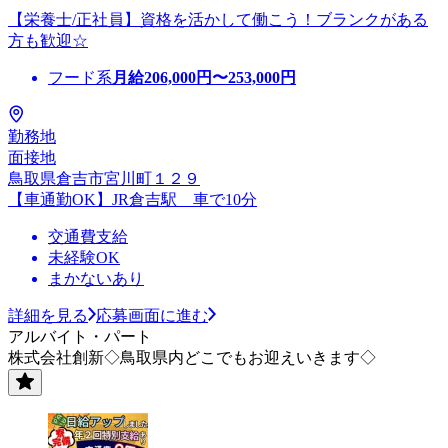
【栄養士/正社員】資格を活かして働こう！ブランクがある
方も歓迎☆
フード系
月給
206,000
円〜
253,000
円
勤務地
面接地
鳥取県倉吉市宮川町１２９
【車通勤OK】JR倉吉駅 車で10分
交通費支給
未経験OK
まかないあり
詳細を見る
応募画面に進む
アルバイト・パート
株式会社創新◇鳥取県内どこでもお迎えいきます◇