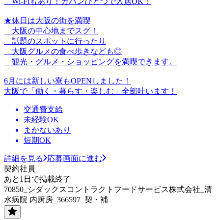
Wi-Fiもあり！カバンひとつで入居OK！
★休日は大阪の街を満喫
大阪の中心地までスグ！
話題のスポットに行ったり
大阪グルメの食べ歩きなども◎
観光・グルメ・ショッピングを満喫できます。
6月には新しい寮もOPENしました！
大阪で「働く・暮らす・楽しむ」全部叶います！
交通費支給
未経験OK
まかないあり
短期OK
詳細を見る
応募画面に進む
契約社員
あと1日で掲載終了
70850_シダックスコントラクトフードサービス株式会社_清
水病院 内厨房_366597_契・補