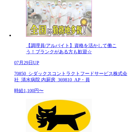
【調理員/アルバイト】資格を活かして働こ
う！ブランクがある方も歓迎☆
07月29日UP
70850_シダックスコントラクトフードサービス株式会
社_清水病院 内厨房_369810_AP・員
時給1,100円〜