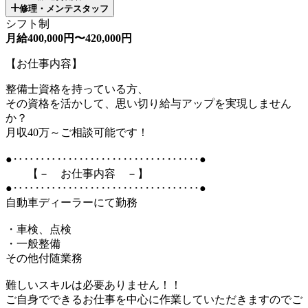
修理・メンテスタッフ
シフト制
月給400,000円〜420,000円
【お仕事内容】
整備士資格を持っている方、
その資格を活かして、思い切り給与アップを実現しません
か？
月収40万～ご相談可能です！
●‥‥‥‥‥‥‥‥‥‥‥‥‥‥‥‥‥●
【－ お仕事内容 －】
●‥‥‥‥‥‥‥‥‥‥‥‥‥‥‥‥‥●
自動車ディーラーにて勤務
・車検、点検
・一般整備
その他付随業務
難しいスキルは必要ありません！！
ご自身でできるお仕事を中心に作業していただきますのでご