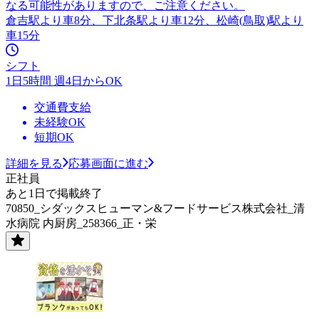
なる可能性がありますので、ご注意ください。
倉吉駅より車8分、下北条駅より車12分、松崎(鳥取)駅より
車15分
シフト
1日5時間 週4日からOK
交通費支給
未経験OK
短期OK
詳細を見る
応募画面に進む
正社員
あと1日で掲載終了
70850_シダックスヒューマン&フードサービス株式会社_清
水病院 内厨房_258366_正・栄