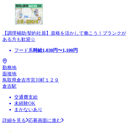
【調理補助/契約社員】資格を活かして働こう！ブランクが
ある方も歓迎☆
フード系
時給
1,030
円〜
1,100
円
勤務地
面接地
鳥取県倉吉市宮川町１２９
倉吉駅
交通費支給
未経験OK
まかないあり
詳細を見る
応募画面に進む