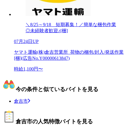
＼8/25～9/18 短期募集！／簡単な梱包作業
◎未経験者歓迎♪[梱]
07月24日UP
ヤマト運輸(株)倉吉営業所_荷物の梱包/封入/発送作業
[梱](広告No.Y00000613847)
時給1,100円〜
今の条件と似ているバイトを見る
倉吉市
倉吉市の人気特徴バイトを見る