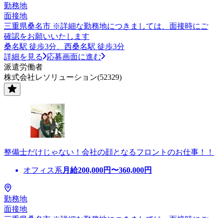
勤務地
面接地
三重県桑名市 ※詳細な勤務地につきましては、面接時にご
確認をお願いいたします
桑名駅 徒歩3分、西桑名駅 徒歩3分
詳細を見る
応募画面に進む
派遣労働者
株式会社レソリューション(52329)
整備士だけじゃない！会社の顔となるフロントのお仕事！！
オフィス系
月給
200,000
円〜
360,000
円
勤務地
面接地