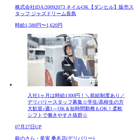
株式会社iDA/20092073 ネイルOK【ダンヒル】販売ス
タッフ ジャズドリーム長島
時給1,580円〜1,620円
入社1ヶ月は時給1300円！＼前給制度あり／
デリバリースタッフ募集☆学生/高校生の方
大歓迎♪週1～OK＆短時間勤務もOK！柔軟
シフトで働きやすさ抜群☆
07月27日UP
銀のさら・釜寅 桑名店(デリバリー)