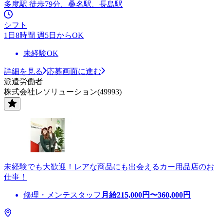
多度駅 徒歩79分、桑名駅、長島駅
シフト
1日8時間 週5日からOK
未経験OK
詳細を見る
応募画面に進む
派遣労働者
株式会社レソリューション(49993)
未経験でも大歓迎！レアな商品にも出会えるカー用品店のお
仕事！
修理・メンテスタッフ
月給
215,000
円〜
360,000
円