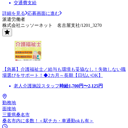
交通費支給
詳細を見る
応募画面に進む
派遣労働者
株式会社ニッソーネット 名古屋支社/1201_3270
【急募】介護福祉士／給与も環境も妥協なし！失敗しない職
場選びをサポート！◆2カ月～長期【日払いOK】
老人介護施設スタッフ
時給
1,700
円〜
2,125
円
勤務地
面接地
三重県桑名市
桑名市内に多数！＜駅チカ・車通勤okも有＞