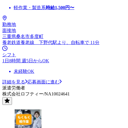
軽作業・製造系
時給
1,500
円〜
勤務地
面接地
三重県桑名市多度町
養老鉄道養老線 下野代駅より、自転車で 11分
シフト
1日8時間 週5日からOK
未経験OK
詳細を見る
応募画面に進む
派遣労働者
株式会社ロフティー/NA10024641