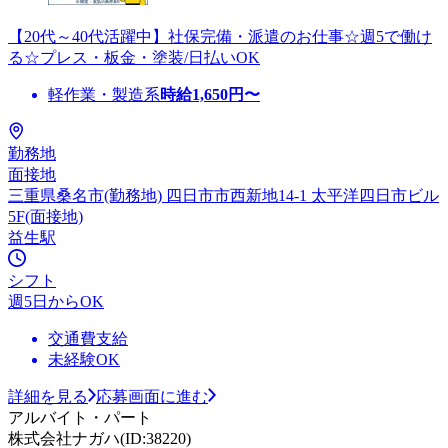
【20代～40代活躍中】社保完備・派遣のお仕事☆週5で働け
る☆プレス・板金・塗装/日払いOK
軽作業・製造系
時給
1,650
円〜
勤務地
面接地
三重県桑名市(勤務地) 四日市市西新地14-1 太平洋四日市ビル
5F(面接地)
益生駅
シフト
週5日からOK
交通費支給
未経験OK
詳細を見る
応募画面に進む
アルバイト・パート
株式会社ナガハ(ID:38220)