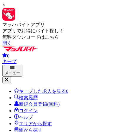
×
マッハバイトアプリ
アプリでお得にバイト探し！
無料ダウンロードはこちら
開く
0
キープ
メニュー
キープした求人を見る
0
検索履歴
新規会員登録(無料)
ログイン
ヘルプ
エリアから探す
駅から探す