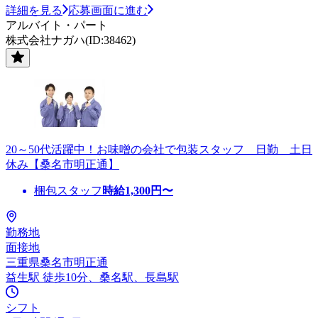
詳細を見る
応募画面に進む
アルバイト・パート
株式会社ナガハ(ID:38462)
20～50代活躍中！お味噌の会社で包装スタッフ 日勤 土日
休み【桑名市明正通】
梱包スタッフ
時給
1,300
円〜
勤務地
面接地
三重県桑名市明正通
益生駅 徒歩10分、桑名駅、長島駅
シフト