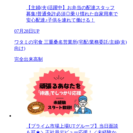
【主婦(夫)活躍中】お弁当の配達スタッフ
募集!普通免許必須◎乗り慣れた自家用車で
安心配達♪子供を連れて働ける！
07月28日UP
ワタミの宅食 三重桑名営業所(宅配/業務委託/主婦(夫)
向け)
完全出来高制
【プライム市場上場UTグループ】当日面談
も可★＼正社員デビュー応援！／未経験か