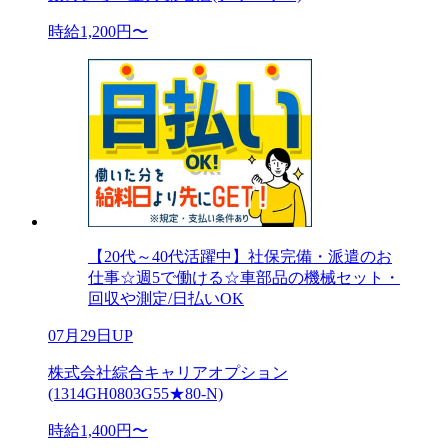
時給1,200円〜
【20代～40代活躍中】社保完備・派遣のお
仕事☆週5で働ける☆車部品の機械セット・
回収や測定/日払いOK
07月29日UP
株式会社綜合キャリアオプション
(1314GH0803G55★80-N)
時給1,400円〜