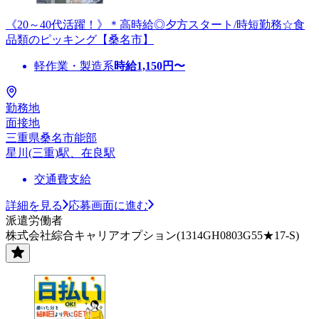
《20～40代活躍！》＊高時給◎夕方スタート/時短勤務☆食
品類のピッキング【桑名市】
軽作業・製造系
時給
1,150
円〜
勤務地
面接地
三重県桑名市能部
星川(三重)駅、在良駅
交通費支給
詳細を見る
応募画面に進む
派遣労働者
株式会社綜合キャリアオプション(1314GH0803G55★17-S)