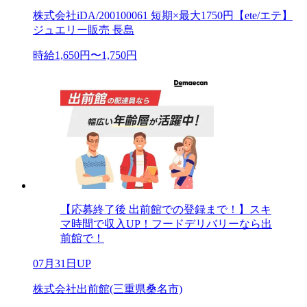
株式会社iDA/200100061 短期×最大1750円【ete/エテ】
ジュエリー販売 長島
時給1,650円〜1,750円
【応募終了後 出前館での登録まで！】スキ
マ時間で収入UP！フードデリバリーなら出
前館で！
07月31日UP
株式会社出前館(三重県桑名市)