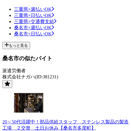
三重県×週払いOK
三重県×日払いOK
三重県×交通費支給
桑名市×週払いOK
桑名市×日払いOK
もっと見る
桑名市の似たバイト
派遣労働者
株式会社ナガハ(ID:381231)
20～50代活躍中！部品供給スタッフ ステンレス製品の製造
工場 ２交替 土日お休み【桑名市多度町】