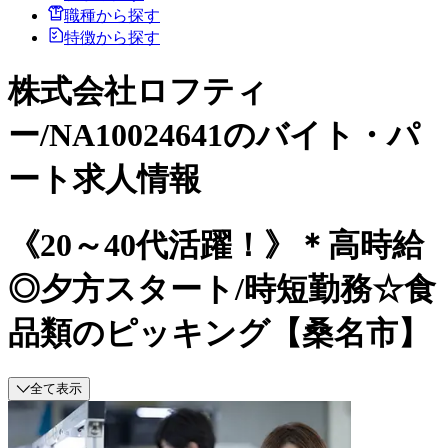
職種から探す
特徴から探す
株式会社ロフティ
ー/NA10024641のバイト・パ
ート求人情報
《20～40代活躍！》＊高時給
◎夕方スタート/時短勤務☆食
品類のピッキング【桑名市】
全て表示