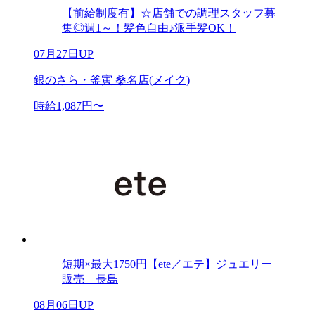
【前給制度有】☆店舗での調理スタッフ募
集◎週1～！髪色自由♪派手髪OK！
07月27日UP
銀のさら・釜寅 桑名店(メイク)
時給1,087円〜
短期×最大1750円【ete／エテ】ジュエリー
販売 長島
08月06日UP