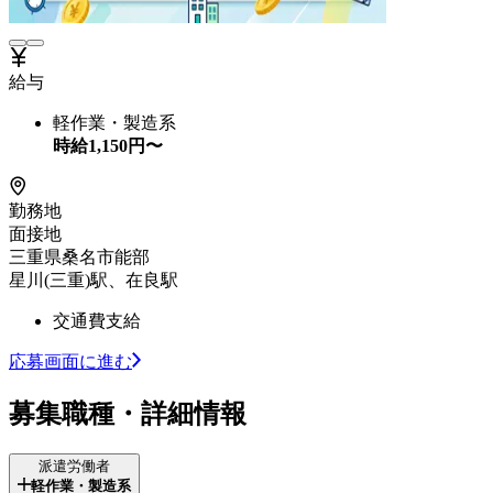
給与
軽作業・製造系
時給
1,150
円〜
勤務地
面接地
三重県桑名市能部
星川(三重)駅、在良駅
交通費支給
応募画面に進む
募集職種・詳細情報
派遣労働者
軽作業・製造系