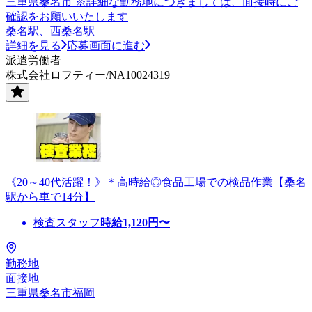
三重県桑名市 ※詳細な勤務地につきましては、面接時にご
確認をお願いいたします
桑名駅、西桑名駅
詳細を見る
応募画面に進む
派遣労働者
株式会社ロフティー/NA10024319
《20～40代活躍！》＊高時給◎食品工場での検品作業【桑名
駅から車で14分】
検査スタッフ
時給
1,120
円〜
勤務地
面接地
三重県桑名市福岡