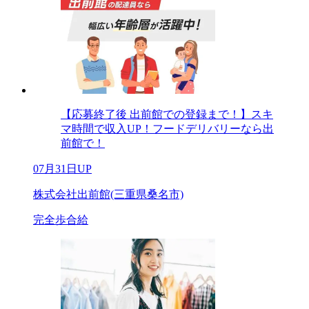
【応募終了後 出前館での登録まで！】スキ
マ時間で収入UP！フードデリバリーなら出
前館で！
07月31日UP
株式会社出前館(三重県桑名市)
完全歩合給