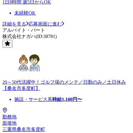
1日8時間 週5日からOK
未経験OK
詳細を見る
応募画面に進む
アルバイト・パート
株式会社ナガハ(ID:38781)
20～50代活躍中！ゴルフ場のメンテ／日勤のみ／土日休み
【桑名市多度町】
施設・サービス系
時給
1,100
円〜
勤務地
面接地
三重県桑名市多度町