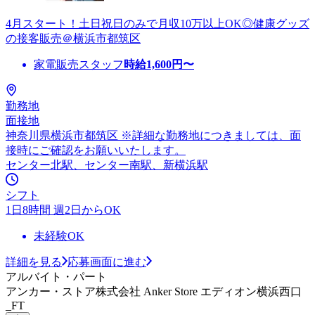
4月スタート！土日祝日のみで月収10万以上OK◎健康グッズ
の接客販売＠横浜市都筑区
家電販売スタッフ
時給
1,600
円〜
勤務地
面接地
神奈川県横浜市都筑区 ※詳細な勤務地につきましては、面
接時にご確認をお願いいたします。
センター北駅、センター南駅、新横浜駅
シフト
1日8時間 週2日からOK
未経験OK
詳細を見る
応募画面に進む
アルバイト・パート
アンカー・ストア株式会社 Anker Store エディオン横浜西口
_FT