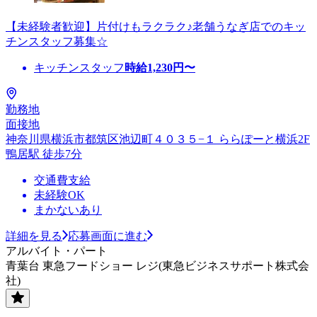
【未経験者歓迎】片付けもラクラク♪老舗うなぎ店でのキッ
チンスタッフ募集☆
キッチンスタッフ
時給
1,230
円〜
勤務地
面接地
神奈川県横浜市都筑区池辺町４０３５−１ ららぽーと横浜2F
鴨居駅 徒歩7分
交通費支給
未経験OK
まかないあり
詳細を見る
応募画面に進む
アルバイト・パート
青葉台 東急フードショー レジ(東急ビジネスサポート株式会
社)