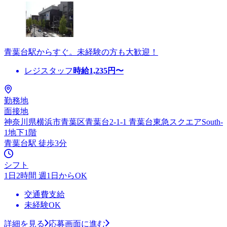
青葉台駅からすぐ。未経験の方も大歓迎！
レジスタッフ
時給
1,235
円〜
勤務地
面接地
神奈川県横浜市青葉区青葉台2-1-1 青葉台東急スクエアSouth-
1地下1階
青葉台駅 徒歩3分
シフト
1日2時間 週1日からOK
交通費支給
未経験OK
詳細を見る
応募画面に進む