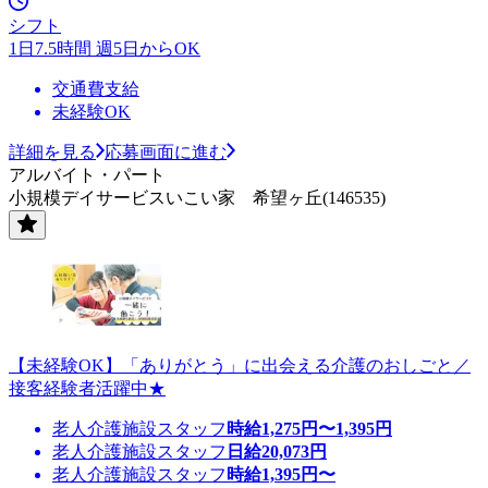
シフト
1日7.5時間 週5日からOK
交通費支給
未経験OK
詳細を見る
応募画面に進む
アルバイト・パート
小規模デイサービスいこい家 希望ヶ丘(146535)
【未経験OK】「ありがとう」に出会える介護のおしごと／
接客経験者活躍中★
老人介護施設スタッフ
時給
1,275
円〜
1,395
円
老人介護施設スタッフ
日給
20,073
円
老人介護施設スタッフ
時給
1,395
円〜