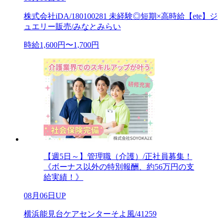
株式会社iDA/180100281 未経験◎短期×高時給【ete】ジ
ュエリー販売/みなとみらい
時給1,600円〜1,700円
【週5日～】管理職（介護）/正社員募集！
《ボーナス以外の特別報酬、約56万円の支
給実績！》
08月06日UP
横浜能見台ケアセンターそよ風/41259