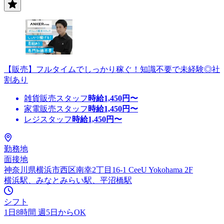
【販売】フルタイムでしっかり稼ぐ！知識不要で未経験◎社
割あり
雑貨販売スタッフ
時給
1,450
円〜
家電販売スタッフ
時給
1,450
円〜
レジスタッフ
時給
1,450
円〜
勤務地
面接地
神奈川県横浜市西区南幸2丁目16-1 CeeU Yokohama 2F
横浜駅、みなとみらい駅、平沼橋駅
シフト
1日8時間 週5日からOK