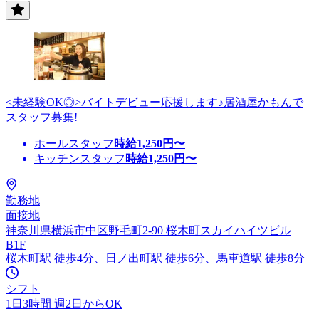
<未経験OK◎>バイトデビュー応援します♪居酒屋かもんで
スタッフ募集!
ホールスタッフ
時給
1,250
円〜
キッチンスタッフ
時給
1,250
円〜
勤務地
面接地
神奈川県横浜市中区野毛町2-90 桜木町スカイハイツビル
B1F
桜木町駅 徒歩4分、日ノ出町駅 徒歩6分、馬車道駅 徒歩8分
シフト
1日3時間 週2日からOK