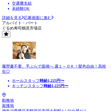
交通費支給
未経験OK
詳細を見る
応募画面に進む
アルバイト・パート
ぐるめ寿司鶴見市場店
履歴書不要。手ぶらで面接へ 週１～ＯＫ！髪色自由！高校
生◎
ホールスタッフ
時給
1,225
円〜
キッチンスタッフ
時給
1,225
円〜
勤務地
面接地
神奈川県横浜市鶴見区市場大和町4-1 仙台屋ビル