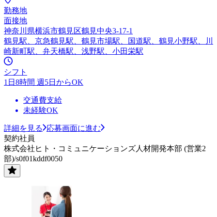
勤務地
面接地
神奈川県横浜市鶴見区鶴見中央3-17-1
鶴見駅、京急鶴見駅、鶴見市場駅、国道駅、鶴見小野駅、川
崎新町駅、弁天橋駅、浅野駅、小田栄駅
シフト
1日8時間 週5日からOK
交通費支給
未経験OK
詳細を見る
応募画面に進む
契約社員
株式会社ヒト・コミュニケーションズ人材開発本部 (営業2
部)/s0f01kddf0050