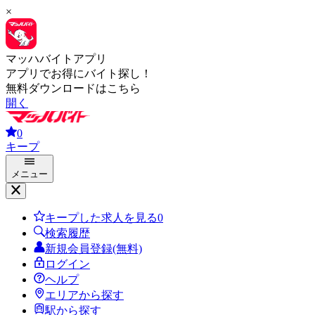
×
マッハバイトアプリ
アプリでお得にバイト探し！
無料ダウンロードはこちら
開く
0
キープ
メニュー
キープした求人を見る
0
検索履歴
新規会員登録(無料)
ログイン
ヘルプ
エリアから探す
駅から探す