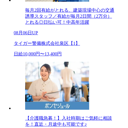
毎月2回有給がとれる、建築現場中心の交通
誘導スタッフ／有給が毎月2日間（2万分）
とれる◎日払い可！中高年活躍
08月06日UP
タイガー警備株式会社泉区【1】
日給10,000円〜13,400円
【介護職急募！】入社時期はご気軽に相談
を！直近・月途中も可能です♪