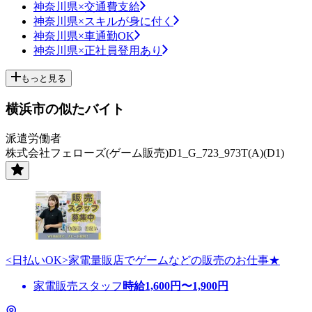
神奈川県×交通費支給
神奈川県×スキルが身に付く
神奈川県×車通勤OK
神奈川県×正社員登用あり
もっと見る
横浜市の似たバイト
派遣労働者
株式会社フェローズ(ゲーム販売)D1_G_723_973T(A)(D1)
<日払いOK>家電量販店でゲームなどの販売のお仕事★
家電販売スタッフ
時給
1,600
円〜
1,900
円