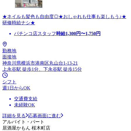
★ネイルも髪色も自由度◎★おしゃれも仕事も楽しもう♪★
研修時給ナシ★
パチンコ店スタッフ
時給
1,300
円〜
1,750
円
勤務地
面接地
神奈川県横浜市港南区丸山台1-13-21
上永谷駅 徒歩1分、下永谷駅 徒歩15分
シフト
週1日からOK
交通費支給
未経験OK
詳細を見る
応募画面に進む
アルバイト・パート
居酒屋かもん 桜木町店