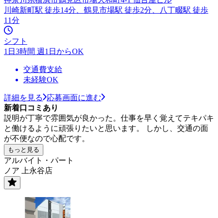
川崎新町駅 徒歩14分、鶴見市場駅 徒歩2分、八丁畷駅 徒歩
11分
シフト
1日3時間 週1日からOK
交通費支給
未経験OK
詳細を見る
応募画面に進む
新着口コミあり
説明が丁寧で雰囲気が良かった。仕事を早く覚えてテキパキ
と働けるように頑張りたいと思います。 しかし、交通の面
が不便なので心配です。
もっと見る
アルバイト・パート
ノア 上永谷店