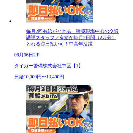
毎月2回有給がとれる、建築現場中心の交通
誘導スタッフ／有給が毎月2日間（2万分）
とれる◎日払い可！中高年活躍
08月06日UP
タイガー警備株式会社中区【1】
日給10,000円〜13,400円