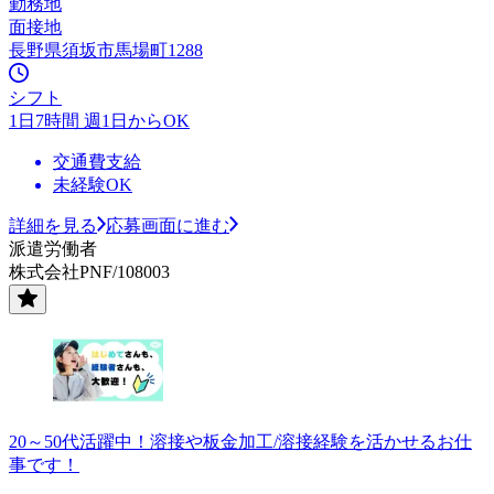
勤務地
面接地
長野県須坂市馬場町1288
シフト
1日7時間 週1日からOK
交通費支給
未経験OK
詳細を見る
応募画面に進む
派遣労働者
株式会社PNF/108003
20～50代活躍中！溶接や板金加工/溶接経験を活かせるお仕
事です！