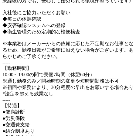
未経験の方でも、安心して始められる環境が整っています♪
入社後にご協力いただくお願い
◆毎日の体調確認
◆安否確認システムへの登録
◆衛生管理のため定期的な検便検査
※本業務はメーカーからの依頼に応じた不定期なお仕事とな
るため、勤務日数がご希望に沿えない場合がございます。あ
らかじめご了承ください。
-----
【勤務時間】
10:00～19:00の間で実働7時間（休憩60分）
※通し勤務のみ／開始時刻の変更や短時間勤務は不可
※初回や業務により、30分程度の早出をお願いする場合あり
*法定を超える残業なし
-----
【待遇】
●健康診断
●労災保険
●交通費支給
●紹介制度あり