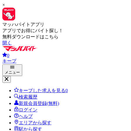
×
マッハバイトアプリ
アプリでお得にバイト探し！
無料ダウンロードはこちら
開く
0
キープ
メニュー
キープした求人を見る
0
検索履歴
新規会員登録(無料)
ログイン
ヘルプ
エリアから探す
駅から探す