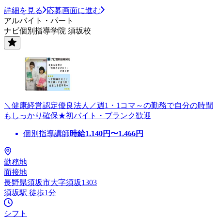
詳細を見る
応募画面に進む
アルバイト・パート
ナビ個別指導学院 須坂校
＼健康経営認定優良法人／週1・1コマ～の勤務で自分の時間
もしっかり確保★初バイト・ブランク歓迎
個別指導講師
時給
1,140
円〜
1,466
円
勤務地
面接地
長野県須坂市大字須坂1303
須坂駅 徒歩1分
シフト