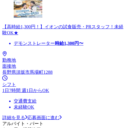
【高時給1,300円！】イオンの試食販売・PRスタッフ！未経
験OK★
デモンストレーター
時給
1,300
円〜
勤務地
面接地
長野県須坂市馬場町1288
シフト
1日7時間 週1日からOK
交通費支給
未経験OK
詳細を見る
応募画面に進む
アルバイト・パート