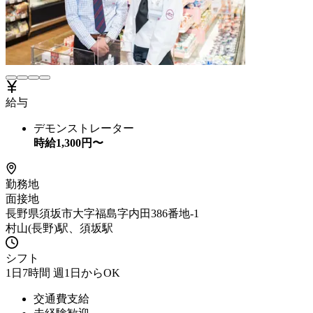
給与
デモンストレーター
時給
1,300
円〜
勤務地
面接地
長野県須坂市大字福島字内田386番地-1
村山(長野)駅、須坂駅
シフト
1日7時間 週1日からOK
交通費支給