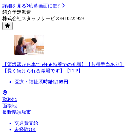
詳細を見る
応募画面に進む
紹介予定派遣
株式会社スタッフサービス/H10225959
【須坂駅から車で5分★特養での介護】【各種手当あり】
【長く続けられる職場です】【TTP】
医療・福祉系
時給
1,205
円
勤務地
面接地
長野県須坂市
交通費支給
未経験OK