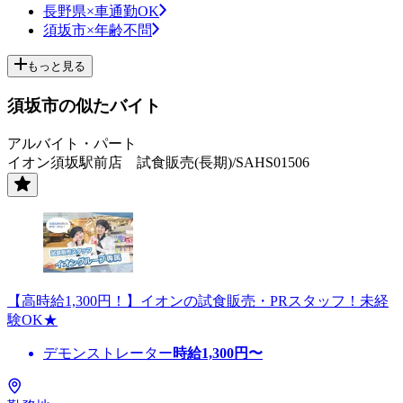
長野県×車通勤OK
須坂市×年齢不問
もっと見る
須坂市の似たバイト
アルバイト・パート
イオン須坂駅前店 試食販売(長期)/SAHS01506
【高時給1,300円！】イオンの試食販売・PRスタッフ！未経
験OK★
デモンストレーター
時給
1,300
円〜