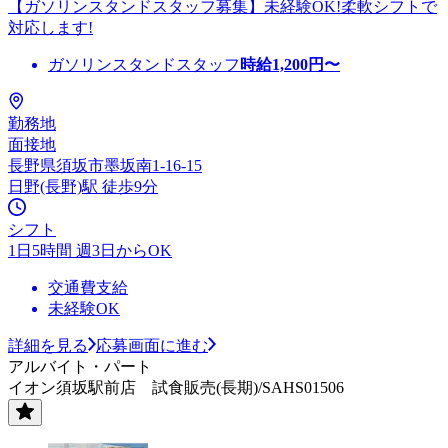
【ガソリンスタンドスタッフ募集】未経験OK!柔軟シフトで
対応します!
ガソリンスタンドスタッフ
時給
1,200
円〜
勤務地
面接地
長野県須坂市墨坂南1-16-15
日野(長野)駅 徒歩9分
シフト
1日5時間 週3日からOK
交通費支給
未経験OK
詳細を見る
応募画面に進む
アルバイト・パート
イオン須坂駅前店 試食販売(長期)/SAHS01506