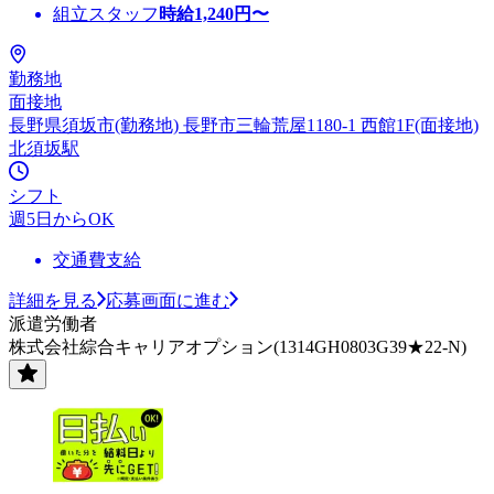
組立スタッフ
時給
1,240
円〜
勤務地
面接地
長野県須坂市(勤務地) 長野市三輪荒屋1180-1 西館1F(面接地)
北須坂駅
シフト
週5日からOK
交通費支給
詳細を見る
応募画面に進む
派遣労働者
株式会社綜合キャリアオプション(1314GH0803G39★22-N)