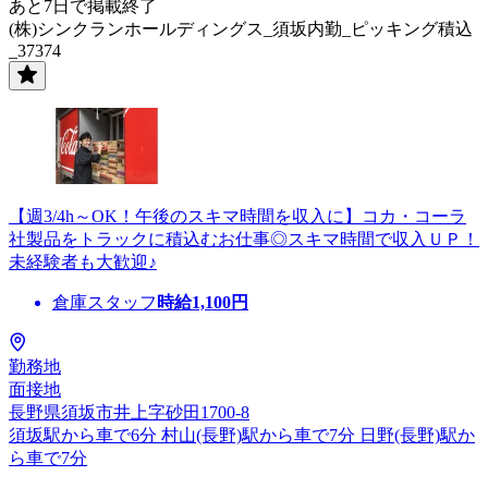
あと7日で掲載終了
(株)シンクランホールディングス_須坂内勤_ピッキング積込
_37374
【週3/4h～OK！午後のスキマ時間を収入に】コカ・コーラ
社製品をトラックに積込むお仕事◎スキマ時間で収入ＵＰ！
未経験者も大歓迎♪
倉庫スタッフ
時給
1,100
円
勤務地
面接地
長野県須坂市井上字砂田1700-8
須坂駅から車で6分 村山(長野)駅から車で7分 日野(長野)駅か
ら車で7分