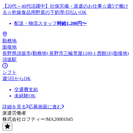
【20代～40代活躍中】社保完備・派遣のお仕事☆週5で働け
る☆乾燥食品用野菜の下処理/日払いOK
配送・物流スタッフ
時給
1,200
円〜
勤務地
面接地
長野県須坂市(勤務地) 長野市三輪荒屋1180-1 西館1F(面接地)
須坂駅
シフト
週5日からOK
交通費支給
未経験OK
詳細を見る
応募画面に進む
派遣労働者
株式会社ロフティー/MA20001045