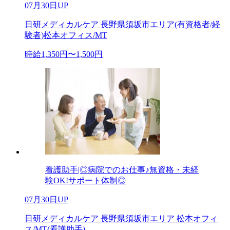
07月30日UP
日研メディカルケア 長野県須坂市エリア(有資格者/経
験者)松本オフィス/MT
時給1,350円〜1,500円
看護助手|◎病院でのお仕事♪無資格・未経
験OK!サポート体制◎
07月30日UP
日研メディカルケア 長野県須坂市エリア 松本オフィ
ス/MT(看護助手)