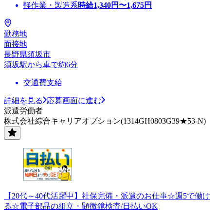
軽作業・製造系
時給
1,340
円〜
1,675
円
勤務地
面接地
長野県須坂市
須坂駅から車で約6分
交通費支給
詳細を見る
応募画面に進む
派遣労働者
株式会社綜合キャリアオプション(1314GH0803G39★53-N)
【20代～40代活躍中】社保完備・派遣のお仕事☆週5で働け
る☆電子部品の組立・顕微鏡検査/日払いOK