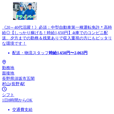
《20～40代活躍！》必須：中型自動車第一種運転免許＊高時
給◎【しっかり稼げる！時給1,650円】4t車でのコンビニ配
送。夕方までの勤務＆残業ありで収入重視の方にもピッタリ
な環境です！
配送・物流スタッフ
時給
1,650
円〜
2,063
円
勤務地
面接地
長野県須坂市五閑
村山(長野)駅
シフト
1日8時間からOK
交通費支給