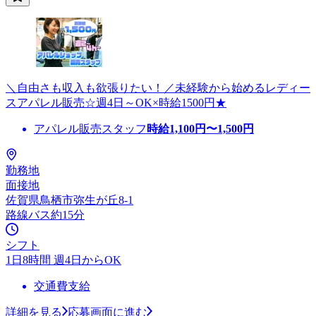
＼自由さも収入も欲張りたい！／未経験から始めるレディー
スアパレル販売☆週4日～OK×時給1500円★
アパレル販売スタッフ
時給
1,100
円〜
1,500
円
勤務地
面接地
佐賀県鳥栖市弥生が丘8-1
路線バス約15分
シフト
1日8時間 週4日からOK
交通費支給
詳細を見る
応募画面に進む