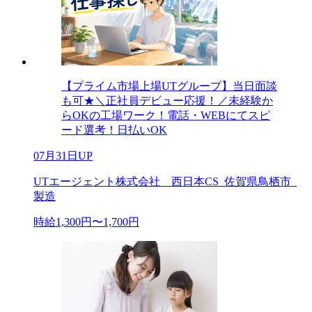
【プライム市場上場UTグループ】当日面談
も可★＼正社員デビュー応援！／未経験か
らOKの工場ワーク！電話・WEBにてスピ
ード選考！日払いOK
07月31日UP
UTエージェント株式会社 西日本CS_佐賀県鳥栖市_
製造
時給1,300円〜1,700円