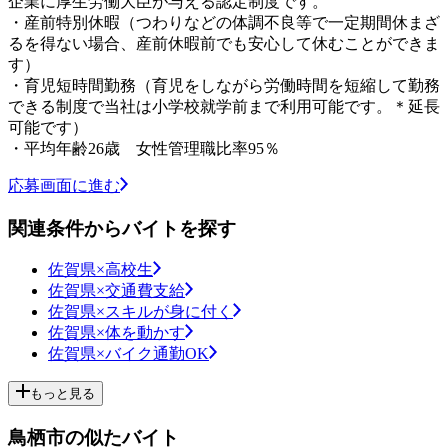
企業に厚生労働大臣が与える認定制度です。
・産前特別休暇（つわりなどの体調不良等で一定期間休まざ
るを得ない場合、産前休暇前でも安心して休むことができま
す）
・育児短時間勤務（育児をしながら労働時間を短縮して勤務
できる制度で当社は小学校就学前まで利用可能です。＊延長
可能です）
・平均年齢26歳 女性管理職比率95％
応募画面に進む
関連条件からバイトを探す
佐賀県×高校生
佐賀県×交通費支給
佐賀県×スキルが身に付く
佐賀県×体を動かす
佐賀県×バイク通勤OK
もっと見る
鳥栖市の似たバイト