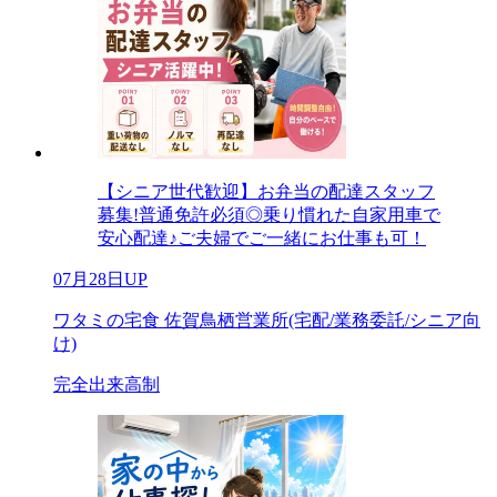
【シニア世代歓迎】お弁当の配達スタッフ
募集!普通免許必須◎乗り慣れた自家用車で
安心配達♪ご夫婦でご一緒にお仕事も可！
07月28日UP
ワタミの宅食 佐賀鳥栖営業所(宅配/業務委託/シニア向
け)
完全出来高制