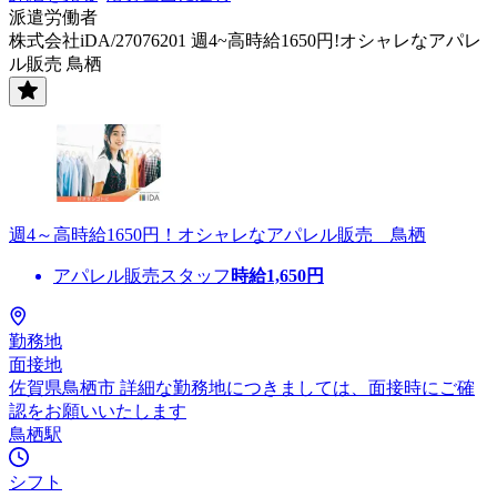
派遣労働者
株式会社iDA/27076201 週4~高時給1650円!オシャレなアパレ
ル販売 鳥栖
週4～高時給1650円！オシャレなアパレル販売 鳥栖
アパレル販売スタッフ
時給
1,650
円
勤務地
面接地
佐賀県鳥栖市 詳細な勤務地につきましては、面接時にご確
認をお願いいたします
鳥栖駅
シフト