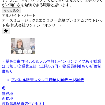
がい面白さを勉強できる職場と思います。
もっと見る
アルバイト・パート
アースミュージック&エコロジー 鳥栖プレミアムアウトレッ
ト店(株式会社ワンアンドオンリー)
・髪色自由/ネイルOK/ノルマ無し/インセンティブあり/残業
ほぼ無し/交通費支給（上限/5万円）/従業員割引あり/研修制
度あり
アパレル販売スタッフ
時給
1,100
円〜
1,500
円
勤務地
面接地
佐賀県鳥栖市弥生が丘8-1