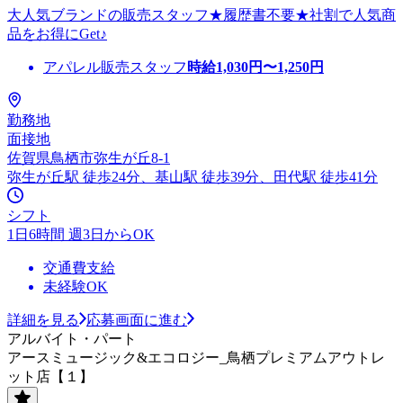
大人気ブランドの販売スタッフ★履歴書不要★社割で人気商
品をお得にGet♪
アパレル販売スタッフ
時給
1,030
円〜
1,250
円
勤務地
面接地
佐賀県鳥栖市弥生が丘8-1
弥生が丘駅 徒歩24分、基山駅 徒歩39分、田代駅 徒歩41分
シフト
1日6時間 週3日からOK
交通費支給
未経験OK
詳細を見る
応募画面に進む
アルバイト・パート
アースミュージック&エコロジー_鳥栖プレミアムアウトレ
ット店【１】