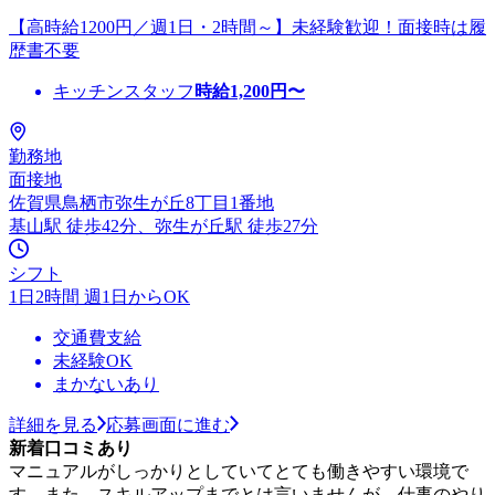
【高時給1200円／週1日・2時間～】未経験歓迎！面接時は履
歴書不要
キッチンスタッフ
時給
1,200
円〜
勤務地
面接地
佐賀県鳥栖市弥生が丘8丁目1番地
基山駅 徒歩42分、弥生が丘駅 徒歩27分
シフト
1日2時間 週1日からOK
交通費支給
未経験OK
まかないあり
詳細を見る
応募画面に進む
新着口コミあり
マニュアルがしっかりとしていてとても働きやすい環境で
す。また、スキルアップまでとは言いませんが、仕事のやり