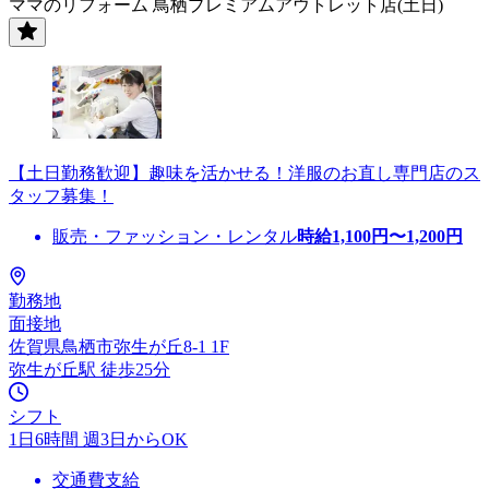
ママのリフォーム 鳥栖プレミアムアウトレット店(土日)
【土日勤務歓迎】趣味を活かせる！洋服のお直し専門店のス
タッフ募集！
販売・ファッション・レンタル
時給
1,100
円〜
1,200
円
勤務地
面接地
佐賀県鳥栖市弥生が丘8-1 1F
弥生が丘駅 徒歩25分
シフト
1日6時間 週3日からOK
交通費支給