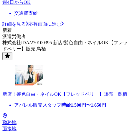
週4日からOK
交通費支給
詳細を見る
応募画面に進む
新着
派遣労働者
株式会社iDA/270100395 新店!髪色自由・ネイルOK【フレッ
ドペリー】販売 鳥栖
新店！髪色自由・ネイルOK【フレッドペリー】販売 鳥栖
アパレル販売スタッフ
時給
1,500
円〜
1,650
円
勤務地
面接地