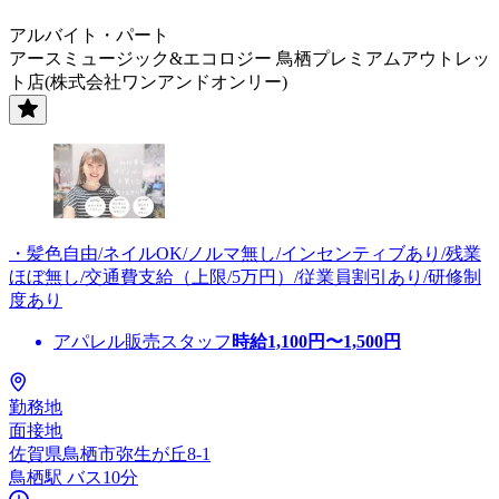
アルバイト・パート
アースミュージック&エコロジー 鳥栖プレミアムアウトレッ
ト店(株式会社ワンアンドオンリー)
・髪色自由/ネイルOK/ノルマ無し/インセンティブあり/残業
ほぼ無し/交通費支給（上限/5万円）/従業員割引あり/研修制
度あり
アパレル販売スタッフ
時給
1,100
円〜
1,500
円
勤務地
面接地
佐賀県鳥栖市弥生が丘8-1
鳥栖駅 バス10分