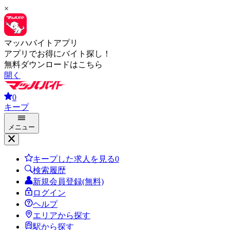
×
マッハバイトアプリ
アプリでお得にバイト探し！
無料ダウンロードはこちら
開く
0
キープ
メニュー
キープした求人を見る
0
検索履歴
新規会員登録(無料)
ログイン
ヘルプ
エリアから探す
駅から探す