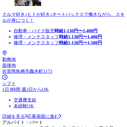
クルマ好き♪ヒトが好き♪オートバックスで働きながら、スキ
ルが身につく！
自動車・バイク販売
時給
1,130
円〜
1,400
円
修理・メンテスタッフ
時給
1,130
円〜
1,400
円
修理・メンテスタッフ
時給
1,130
円〜
1,500
円
勤務地
面接地
佐賀県鳥栖市轟木町1173
シフト
1日3時間 週2日からOK
交通費支給
未経験OK
詳細を見る
応募画面に進む
アルバイト・パート