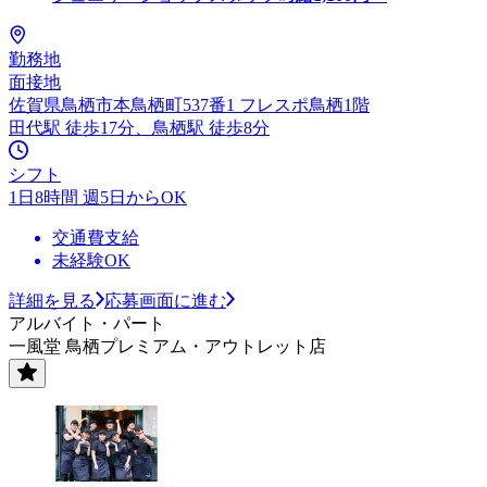
勤務地
面接地
佐賀県鳥栖市本鳥栖町537番1 フレスポ鳥栖1階
田代駅 徒歩17分、鳥栖駅 徒歩8分
シフト
1日8時間 週5日からOK
交通費支給
未経験OK
詳細を見る
応募画面に進む
アルバイト・パート
一風堂 鳥栖プレミアム・アウトレット店