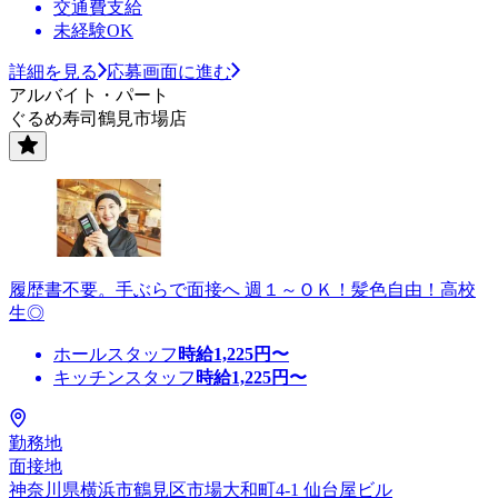
交通費支給
未経験OK
詳細を見る
応募画面に進む
アルバイト・パート
ぐるめ寿司鶴見市場店
履歴書不要。手ぶらで面接へ 週１～ＯＫ！髪色自由！高校
生◎
ホールスタッフ
時給
1,225
円〜
キッチンスタッフ
時給
1,225
円〜
勤務地
面接地
神奈川県横浜市鶴見区市場大和町4-1 仙台屋ビル