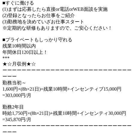
■すぐに働ける
(1)まずは応募したら直接or電話orWEB面談を実施
(2)登録となったらお仕事をご紹介
(3)勤務地を決めていざお仕事スタート
※定期的な研修もありますので、ご安心ください！
■プライベートもしっかり守れる
残業10時間以内
年間休日120日以上！
***
★☆月収例★☆
ーーーーーーーーーーーーーーーーーーーーーーーーーーー
ーーー
勤務当初～
1,600円×(8h×21日)+残業10時間+インセンティブ15,000円
=303,000円/月
勤務2年目
時給1,750円×(8h×21日)+残業10時間+インセンティ30,000円
=345,870円/月
ーーーーーーーーーーーーーーーーーーーーーーーーーーー
ーーー