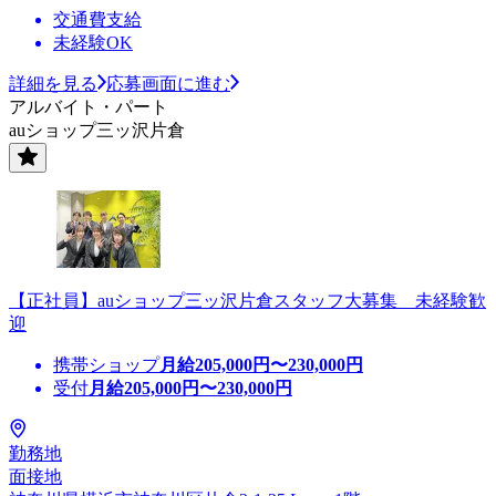
交通費支給
未経験OK
詳細を見る
応募画面に進む
アルバイト・パート
auショップ三ッ沢片倉
【正社員】auショップ三ッ沢片倉スタッフ大募集 未経験歓
迎
携帯ショップ
月給
205,000
円〜
230,000
円
受付
月給
205,000
円〜
230,000
円
勤務地
面接地