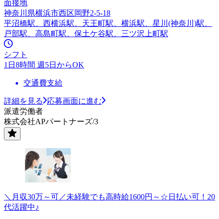
面接地
神奈川県横浜市西区岡野2-5-18
平沼橋駅、西横浜駅、天王町駅、横浜駅、星川(神奈川)駅、
戸部駅、高島町駅、保土ケ谷駅、三ツ沢上町駅
シフト
1日8時間 週5日からOK
交通費支給
詳細を見る
応募画面に進む
派遣労働者
株式会社APパートナーズ/3
＼月収30万～可／未経験でも高時給1600円～☆日払い可！20
代活躍中♪