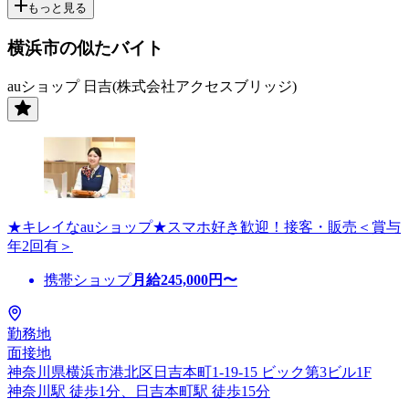
もっと見る
横浜市の似たバイト
auショップ 日吉(株式会社アクセスブリッジ)
★キレイなauショップ★スマホ好き歓迎！接客・販売＜賞与
年2回有＞
携帯ショップ
月給
245,000
円〜
勤務地
面接地
神奈川県横浜市港北区日吉本町1-19-15 ビック第3ビル1F
神奈川駅 徒歩1分、日吉本町駅 徒歩15分