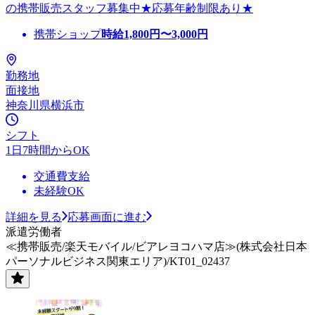
の携帯販売スタッフ募集中★応募年齢制限あり★
携帯ショップ
時給
1,800
円〜
3,000
円
勤務地
面接地
神奈川県横浜市
シフト
1日7時間からOK
交通費支給
未経験OK
詳細を見る
応募画面に進む
派遣労働者
≪携帯販売/楽天モバイル/ビアレヨコハマ店≫(株式会社日本
パーソナルビジネス関東エリア)/KT01_02437