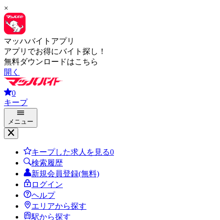
×
マッハバイトアプリ
アプリでお得にバイト探し！
無料ダウンロードはこちら
開く
0
キープ
メニュー
キープした求人を見る
0
検索履歴
新規会員登録(無料)
ログイン
ヘルプ
エリアから探す
駅から探す