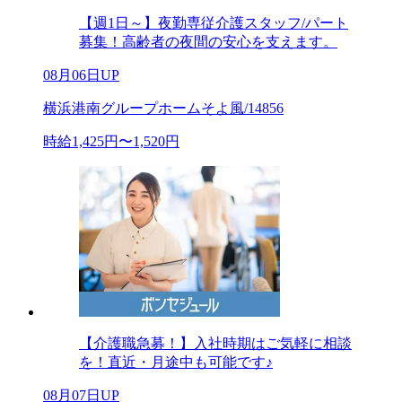
【週1日～】夜勤専従介護スタッフ/パート
募集！高齢者の夜間の安心を支えます。
08月06日UP
横浜港南グループホームそよ風/14856
時給1,425円〜1,520円
【介護職急募！】入社時期はご気軽に相談
を！直近・月途中も可能です♪
08月07日UP