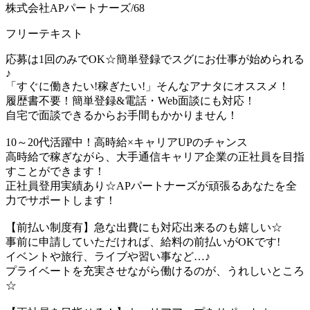
株式会社APパートナーズ/68
フリーテキスト
応募は1回のみでOK☆簡単登録でスグにお仕事が始められる
♪
「すぐに働きたい!稼ぎたい!」そんなアナタにオススメ！
履歴書不要！簡単登録&電話・Web面談にも対応！
自宅で面談できるからお手間もかかりません！
10～20代活躍中！高時給×キャリアUPのチャンス
高時給で稼ぎながら、大手通信キャリア企業の正社員を目指
すことができます！
正社員登用実績あり☆APパートナーズが頑張るあなたを全
力でサポートします！
【前払い制度有】急な出費にも対応出来るのも嬉しい☆
事前に申請していただければ、給料の前払いがOKです!
イベントや旅行、ライブや習い事など…♪
プライベートを充実させながら働けるのが、うれしいところ
☆