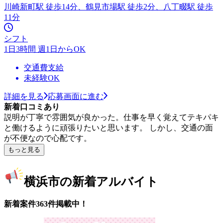
川崎新町駅 徒歩14分、鶴見市場駅 徒歩2分、八丁畷駅 徒歩
11分
シフト
1日3時間 週1日からOK
交通費支給
未経験OK
詳細を見る
応募画面に進む
新着口コミあり
説明が丁寧で雰囲気が良かった。仕事を早く覚えてテキパキ
と働けるように頑張りたいと思います。 しかし、交通の面
が不便なので心配です。
もっと見る
横浜市の新着アルバイト
新着案件363件掲載中！