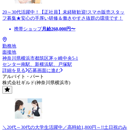
20～30代活躍中！【正社員】未経験歓迎!スマホ販売スタッ
フ募集★安心の手厚い研修＆働きやすさ抜群の環境です！
携帯ショップ
月給
260,000
円〜
勤務地
面接地
神奈川県横浜市都筑区茅ヶ崎中央5-1
センター南駅、新横浜駅、戸塚駅
詳細を見る
応募画面に進む
アルバイト・パート
株式会社ギルド(神奈川県横浜市)
＼20代～30代の大学生活躍中／高時給1,800円～!!土日祝のみ