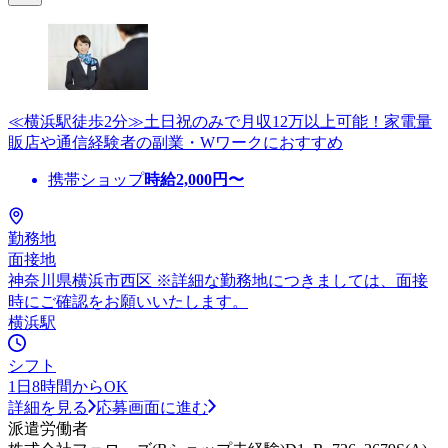
≪横浜駅徒歩2分≫土日祝のみで月収12万以上可能！家電量
販店や通信経験者の副業・Wワークにおすすめ
携帯ショップ
時給
2,000
円〜
勤務地
面接地
神奈川県横浜市西区 ※詳細な勤務地につきましては、面接
時にご確認をお願いいたします。
横浜駅
シフト
1日8時間からOK
詳細を見る
応募画面に進む
派遣労働者