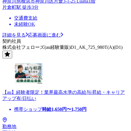
神奈川県横浜市神奈川区片倉3-1-25 Luana1階
片倉町駅 徒歩3分
交通費支給
未経験OK
詳細を見る
応募画面に進む
契約社員
株式会社フェローズ(au経験量販)D1_AK_725_980T(A)(D1)
【au】経験者限定！業界最高水準の高給与/昇給・キャリア
アップ有/日払い
携帯ショップ
時給
1,650
円〜
1,750
円
勤務地