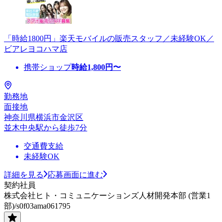
「時給1800円」楽天モバイルの販売スタッフ／未経験OK／
ビアレヨコハマ店
携帯ショップ
時給
1,800
円〜
勤務地
面接地
神奈川県横浜市金沢区
並木中央駅から徒歩7分
交通費支給
未経験OK
詳細を見る
応募画面に進む
契約社員
株式会社ヒト・コミュニケーションズ人材開発本部 (営業1
部)/s0f03ama061795