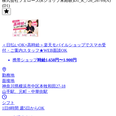
株式会社フェローズ(Rショップ未経験)D1_R_726_2679S(A)
(D1)
＜日払いOK×高時給＞楽天モバイルショップでスマホ受
付・ご案内スタッフ★WEB面談OK
携帯ショップ
時給
1,650
円〜
1,900
円
勤務地
面接地
神奈川県横浜市中区本牧和田27-18
山手駅、元町・中華街駅
シフト
1日8時間 週5日からOK