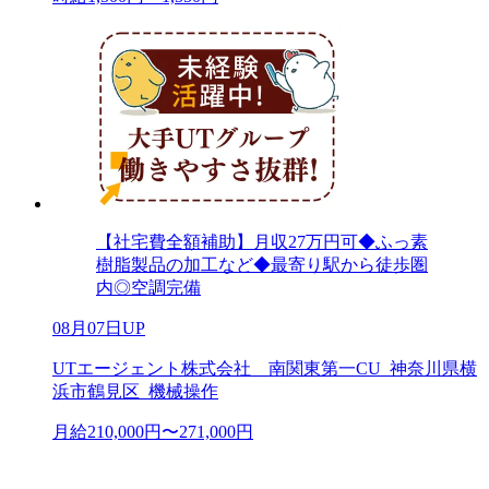
【社宅費全額補助】月収27万円可◆ふっ素
樹脂製品の加工など◆最寄り駅から徒歩圏
内◎空調完備
08月07日UP
UTエージェント株式会社 南関東第一CU_神奈川県横
浜市鶴見区_機械操作
月給210,000円〜271,000円