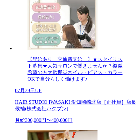
【昇給あり！交通費支給！】★スタイリス
ト募集★人気サロンで働きませんか？復職
希望の方大歓迎◎ネイル・ピアス・カラー
OKで自分らしく働けます♪
07月29日UP
HAIR STUDIO IWASAKI 愛知岡崎北店［正社員］店長
候補(株式会社ハクブン)
月給300,000円〜400,000円