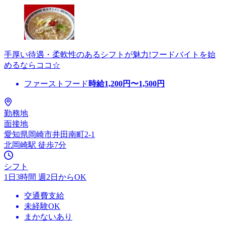
手厚い待遇・柔軟性のあるシフトが魅力!フードバイトを始
めるならココ☆
ファーストフード
時給
1,200
円〜
1,500
円
勤務地
面接地
愛知県岡崎市井田南町2-1
北岡崎駅 徒歩7分
シフト
1日3時間 週2日からOK
交通費支給
未経験OK
まかないあり