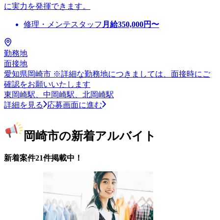
に実力を発揮できます。
修理・メンテスタッフ
月給
350,000
円〜
勤務地
面接地
愛知県岡崎市 ※詳細な勤務地につきましては、面接時にご
確認をお願いいたします
東岡崎駅、中岡崎駅、北岡崎駅
詳細を見る
応募画面に進む
岡崎市の新着アルバイト
新着案件21件掲載中！