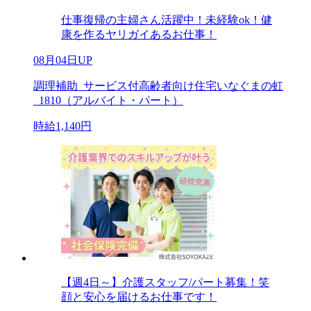
仕事復帰の主婦さん活躍中！未経験ok！健
康を作るヤリガイあるお仕事！
08月04日UP
調理補助_サービス付高齢者向け住宅いなぐまの虹
_1810（アルバイト・パート）
時給1,140円
【週4日～】介護スタッフ/パート募集！笑
顔と安心を届けるお仕事です！