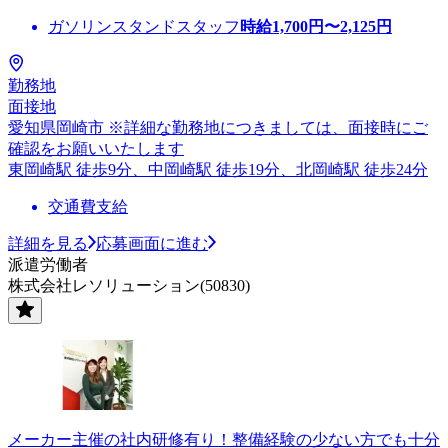
ガソリンスタンドスタッフ
時給
1,700
円〜
2,125
円
勤務地
面接地
愛知県岡崎市 ※詳細な勤務地につきましては、面接時にご
確認をお願いいたします
東岡崎駅 徒歩9分、中岡崎駅 徒歩19分、北岡崎駅 徒歩24分
交通費支給
詳細を見る
応募画面に進む
派遣労働者
株式会社レソリューション(50830)
メーカー主催の社内研修有り！整備経験の少ない方でも十分