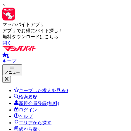
×
マッハバイトアプリ
アプリでお得にバイト探し！
無料ダウンロードはこちら
開く
0
キープ
メニュー
キープした求人を見る
0
検索履歴
新規会員登録(無料)
ログイン
ヘルプ
エリアから探す
駅から探す