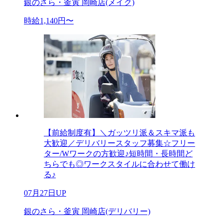
銀のさら・釜寅 岡崎店(メイク)
時給1,140円〜
【前給制度有】＼ガッツリ派＆スキマ派も
大歓迎／デリバリースタッフ募集☆フリー
ター/Wワークの方歓迎♪短時間・長時間ど
ちらでも◎ワークスタイルに合わせて働け
る♪
07月27日UP
銀のさら・釜寅 岡崎店(デリバリー)