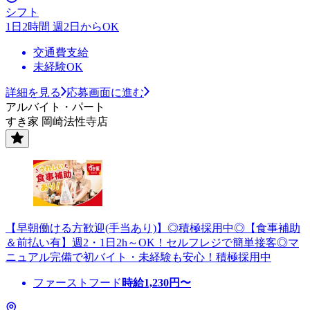
シフト
1日2時間 週2日からOK
交通費支給
未経験OK
詳細を見る
応募画面に進む
アルバイト・パート
すき家 岡崎法性寺店
【早朝働ける方歓迎(手当あり)】◎積極採用中◎【食事補助
＆前払い有】週2・1日2h～OK！セルフレジで簡単接客◎マ
ニュアル完備で初バイト・未経験も安心！積極採用中
ファーストフード
時給
1,230
円〜