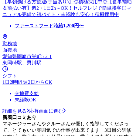
【早朝働ける方歓迎(手当あり)】◎積極採用中◎【食事補助
＆前払い有】週2・1日2h～OK！セルフレジで簡単接客◎マ
ニュアル完備で初バイト・未経験も安心！積極採用中
ファーストフード
時給
1,200
円〜
勤務地
面接地
愛知県岡崎市栄町5-2-1
東岡崎駅、男川駅
シフト
1日2時間 週2日からOK
交通費支給
未経験OK
詳細を見る
応募画面に進む
新着口コミあり
マネージャーさんやクルーさんが優しく指導してくださっ
て、とてもいい雰囲気での仕事が出来てます！3日目の研修