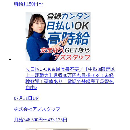
時給1,150円〜
＼日払いOK＆履歴書不要／【中型8t限定以
上＝即戦力】月収40万円も目指せる！未経
験歓迎！研修あり！電話で登録完了◎髪色
自由♪
07月31日UP
株式会社アズスタッフ
月給346,500円〜433,125円