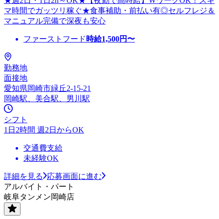
★週2日・1日2h～OK★【夜勤で高時給】WワークOK！スキ
マ時間でガッツリ稼ぐ★食事補助・前払い有◎セルフレジ＆
マニュアル完備で深夜も安心
ファーストフード
時給
1,500
円〜
勤務地
面接地
愛知県岡崎市緑丘2-15-21
岡崎駅、美合駅、男川駅
シフト
1日2時間 週2日からOK
交通費支給
未経験OK
詳細を見る
応募画面に進む
アルバイト・パート
岐阜タンメン岡崎店