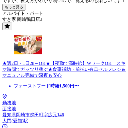
ですが、教え方がわかり易いので、覚えるのも楽しいです！
もっと見る
アルバイト・パート
すき家 岡崎鴨田店3
★週2日・1日2h～OK★【夜勤で高時給】WワークOK！スキ
マ時間でガッツリ稼ぐ★食事補助・前払い有◎セルフレジ＆
マニュアル完備で深夜も安心
ファーストフード
時給
1,500
円〜
勤務地
面接地
愛知県岡崎市鴨田町字広元146
大門(愛知)駅