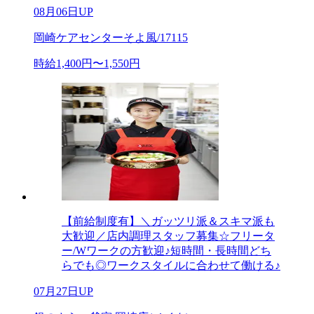
08月06日UP
岡崎ケアセンターそよ風/17115
時給1,400円〜1,550円
【前給制度有】＼ガッツリ派＆スキマ派も
大歓迎／店内調理スタッフ募集☆フリータ
ー/Wワークの方歓迎♪短時間・長時間どち
らでも◎ワークスタイルに合わせて働ける♪
07月27日UP