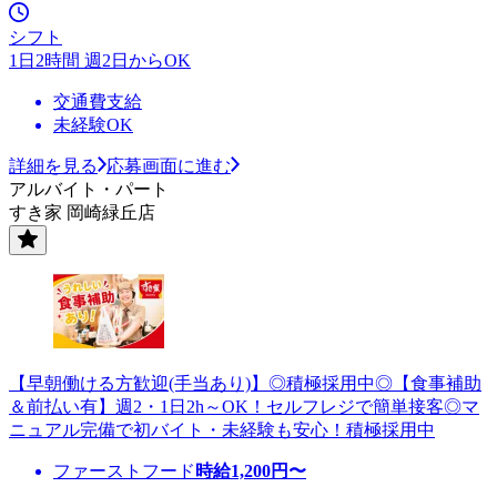
シフト
1日2時間 週2日からOK
交通費支給
未経験OK
詳細を見る
応募画面に進む
アルバイト・パート
すき家 岡崎緑丘店
【早朝働ける方歓迎(手当あり)】◎積極採用中◎【食事補助
＆前払い有】週2・1日2h～OK！セルフレジで簡単接客◎マ
ニュアル完備で初バイト・未経験も安心！積極採用中
ファーストフード
時給
1,200
円〜