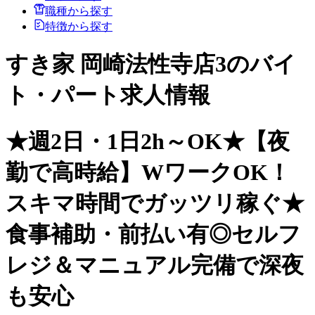
職種から探す
特徴から探す
すき家 岡崎法性寺店3のバイ
ト・パート求人情報
★週2日・1日2h～OK★【夜
勤で高時給】WワークOK！
スキマ時間でガッツリ稼ぐ★
食事補助・前払い有◎セルフ
レジ＆マニュアル完備で深夜
も安心