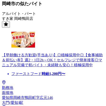
岡崎市の似たバイト
アルバイト・パート
すき家 岡崎鴨田店
【早朝働ける方歓迎(手当あり)】◎積極採用中◎【食事補助
＆前払い有】週2・1日2h～OK！セルフレジで簡単接客◎マ
ニュアル完備で初バイト・未経験も安心！積極採用中
ファーストフード
時給
1,200
円〜
勤務地
面接地
愛知県岡崎市鴨田町字広元146
大門(愛知)駅