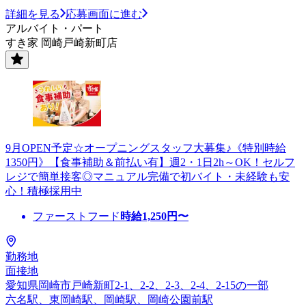
詳細を見る
応募画面に進む
アルバイト・パート
すき家 岡崎戸崎新町店
9月OPEN予定☆オープニングスタッフ大募集♪《特別時給
1350円》【食事補助＆前払い有】週2・1日2h～OK！セルフ
レジで簡単接客◎マニュアル完備で初バイト・未経験も安
心！積極採用中
ファーストフード
時給
1,250
円〜
勤務地
面接地
愛知県岡崎市戸崎新町2-1、2-2、2-3、2-4、2-15の一部
六名駅、東岡崎駅、岡崎駅、岡崎公園前駅