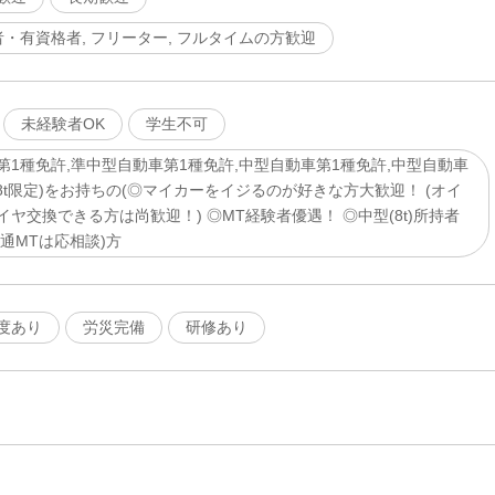
者・有資格者, フリーター, フルタイムの方歓迎
未経験者OK
学生不可
第1種免許,準中型自動車第1種免許,中型自動車第1種免許,中型自動車
8t限定)をお持ちの(◎マイカーをイジるのが好きな方大歓迎！ (オイ
ヤ交換できる方は尚歓迎！) ◎MT経験者優遇！ ◎中型(8t)所持者
通MTは応相談)方
度あり
労災完備
研修あり