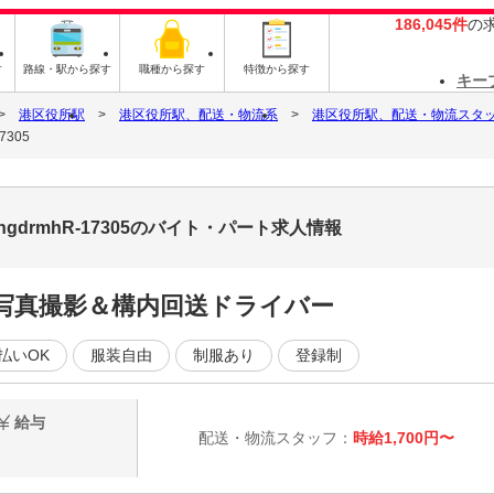
186,045件
の
す
路線・駅から探す
職種から探す
特徴から探す
キー
港区役所駅
港区役所駅、配送・物流系
港区役所駅、配送・物流スタ
305
drmhR-17305のバイト・パート求人情報
写真撮影＆構内回送ドライバー
払いOK
服装自由
制服あり
登録制
給与
配送・物流スタッフ：
時給1,700円〜