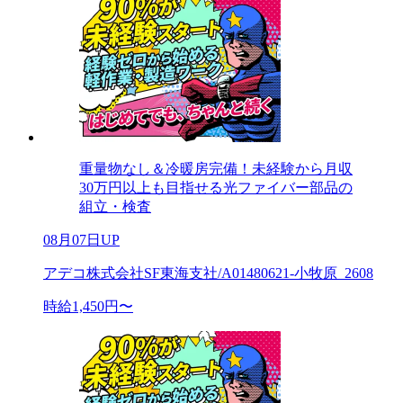
重量物なし＆冷暖房完備！未経験から月収
30万円以上も目指せる光ファイバー部品の
組立・検査
08月07日UP
アデコ株式会社SF東海支社/A01480621-小牧原_2608
時給1,450円〜