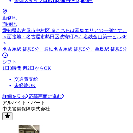
警備スタッフ
日給
10,000
円〜
12,000
円
勤務地
面接地
愛知県名古屋市中村区 ※こちらは募集エリアの一例です。
＜面接地：名古屋市熱田区波寄町25-1 名鉄金山第一ビル8F
＞
名古屋駅 徒歩5分、名鉄名古屋駅 徒歩5分、亀島駅 徒歩5分
シフト
1日8時間 週2日からOK
交通費支給
未経験OK
詳細を見る
応募画面に進む
アルバイト・パート
中央警備保障株式会社