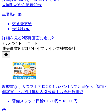
大同町駅から徒歩20分
車通勤可能
交通費支給
未経験OK
詳細を見る
応募画面に進む
アルバイト・パート
味美事業所(港区)セイフラインズ株式会社
履歴書なし＆スマホ面接OK！カバン1つで翌日から【家電付
個室寮】へ♪初月無料＆引越費用も会社負担◎
警備スタッフ
日給
10,600
円〜
18,500
円