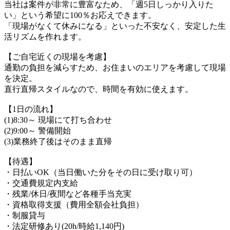
当社は案件が非常に豊富なため、「週5日しっかり入りた
い」という希望に100％お応えできます。
「現場がなくて休みになる」といった不安なく、安定した生
活リズムを作れます。
【ご自宅近くの現場を考慮】
通勤の負担を減らすため、お住まいのエリアを考慮して現場
を決定。
直行直帰スタイルなので、時間を有効に使えます。
【1日の流れ】
(1)8:30～ 現場にて打ち合わせ
(2)9:00～ 警備開始
(3)業務終了後はそのまま直帰
【待遇】
・日払いOK（当日働いた分をその日に受け取り可）
・交通費規定内支給
・残業/休日/夜間など各種手当充実
・資格取得支援（費用全額会社負担）
・制服貸与
・法定研修あり(20h/時給1,140円)