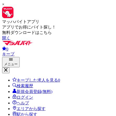
×
マッハバイトアプリ
アプリでお得にバイト探し！
無料ダウンロードはこちら
開く
0
キープ
メニュー
キープした求人を見る
0
検索履歴
新規会員登録(無料)
ログイン
ヘルプ
エリアから探す
駅から探す