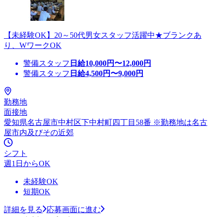
【未経験OK】20～50代男女スタッフ活躍中★ブランクあ
り、WワークOK
警備スタッフ
日給
10,000
円〜
12,000
円
警備スタッフ
日給
4,500
円〜
9,000
円
勤務地
面接地
愛知県名古屋市中村区下中村町四丁目58番 ※勤務地は名古
屋市内及びその近郊
シフト
週1日からOK
未経験OK
短期OK
詳細を見る
応募画面に進む