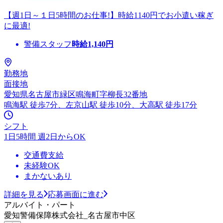
【週1日～１日5時間のお仕事!】時給1140円でお小遣い稼ぎ
に最適!
警備スタッフ
時給
1,140
円
勤務地
面接地
愛知県名古屋市緑区鳴海町字柳長32番地
鳴海駅 徒歩7分、左京山駅 徒歩10分、大高駅 徒歩17分
シフト
1日5時間 週2日からOK
交通費支給
未経験OK
まかないあり
詳細を見る
応募画面に進む
アルバイト・パート
愛知警備保障株式会社_名古屋市中区