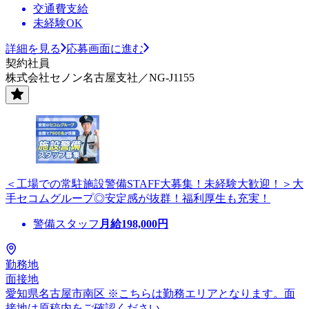
交通費支給
未経験OK
詳細を見る
応募画面に進む
契約社員
株式会社セノン名古屋支社／NG-J1155
＜工場での常駐施設警備STAFF大募集！未経験大歓迎！＞大
手セコムグループ◎安定感が抜群！福利厚生も充実！
警備スタッフ
月給
198,000
円
勤務地
面接地
愛知県名古屋市南区 ※こちらは勤務エリアとなります。面
接地は原稿内をご確認ください。