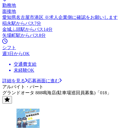
勤務地
面接地
愛知県名古屋市港区 ※求人企業側に確認をお願いします
稲永駅からバス7分
金城ふ頭駅からバス14分
矢場町駅からバス8分
シフト
週3日からOK
交通費支給
未経験OK
詳細を見る
応募画面に進む
アルバイト・パート
グランドオータ 888鳴海店(駐車場巡回員募集)「018」