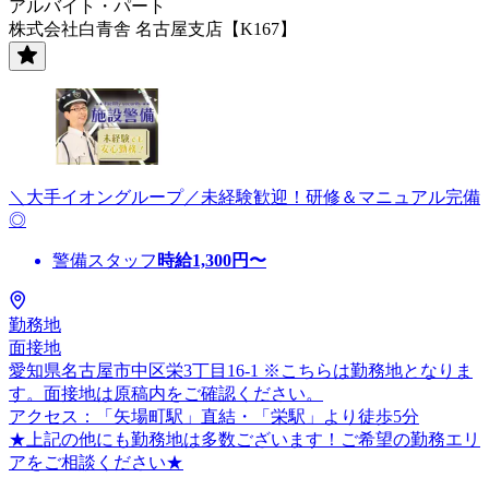
アルバイト・パート
株式会社白青舎 名古屋支店【K167】
＼大手イオングループ／未経験歓迎！研修＆マニュアル完備
◎
警備スタッフ
時給
1,300
円〜
勤務地
面接地
愛知県名古屋市中区栄3丁目16-1 ※こちらは勤務地となりま
す。面接地は原稿内をご確認ください。
アクセス：「矢場町駅」直結・「栄駅」より徒歩5分
★上記の他にも勤務地は多数ございます！ご希望の勤務エリ
アをご相談ください★