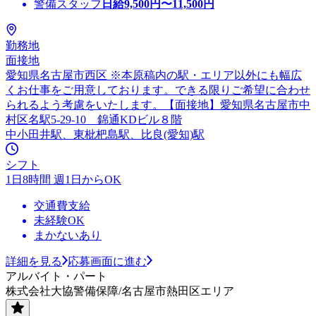
警備スタッフ
日給
9,500
円〜
11,500
円
勤務地
面接地
愛知県名古屋市西区 ※本原稿内の駅・エリア以外にも幅広
くお仕事をご用意しております。できる限りご希望に合わせ
られるよう考慮をいたします。【面接地】愛知県名古屋市中
村区名駅5-29-10 錦通KDビル８階
中小田井駅、東枇杷島駅、比良(愛知)駅
シフト
1日8時間 週1日からOK
交通費支給
未経験OK
まかないあり
詳細を見る
応募画面に進む
アルバイト・パート
株式会社大協警備保障/名古屋市熱田区エリア