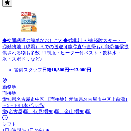
◆交通誘導の簡単なおしごと◆9割以上が未経験スタート！
◎勤務地（現場）までの送迎可能◎直行直帰も可能◎無償提
供される物も多数！?制服・ヒーター付ベスト・飲料水・
氷・スポドリなど♪
警備スタッフ
日給
10,500
円〜
13,000
円
勤務地
面接地
愛知県名古屋市中区 【面接地】愛知県名古屋市中区上前津1
－5－10山本ビル2階
栄(名古屋)駅、伏見(愛知)駅、金山(愛知)駅
シフト
1日8時間 週3日からOK