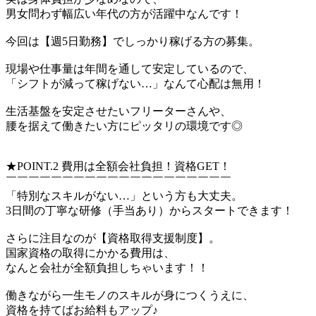
男女問わず幅広い年代の方が活躍中なんです！
今回は【週5日勤務】でしっかり稼げる方の募集。
現場や仕事量は年間を通して安定しているので、
「シフトが減って稼げない…」なんて心配は無用！
生活基盤を安定させたいフリーターさんや、
腰を据えて働きたい方にピッタリの環境です◎
★POINT.2 費用は全額会社負担！資格GET！
￣￣￣￣￣￣￣￣￣￣￣￣￣￣￣￣￣￣￣￣
「特別なスキルがない…」という方も大丈夫。
3日間の丁寧な研修（手当あり）からスタートできます！
さらに注目なのが【資格取得支援制度】。
国家資格の取得にかかる費用は、
なんと会社が全額負担しちゃいます！！
働きながら一生モノのスキルが身につくうえに、
資格を持てばお給料もアップ♪