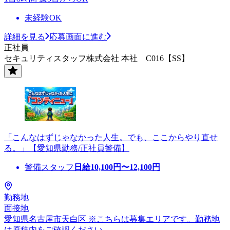
未経験OK
詳細を見る
応募画面に進む
正社員
セキュリティスタッフ株式会社 本社 C016【SS】
「こんなはずじゃなかった人生。でも、ここからやり直せ
る。」【愛知県勤務/正社員警備】
警備スタッフ
日給
10,100
円〜
12,100
円
勤務地
面接地
愛知県名古屋市天白区 ※こちらは募集エリアです。勤務地
は原稿内をご確認ください。