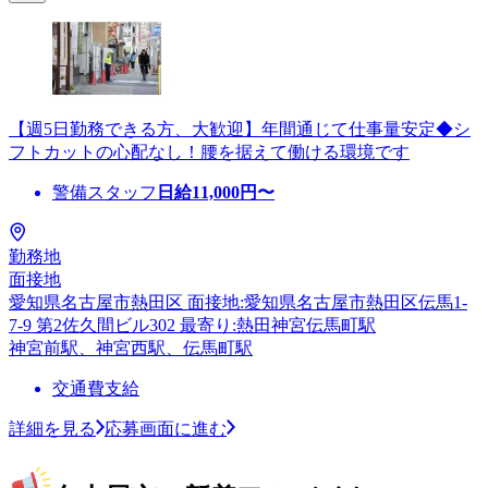
【週5日勤務できる方、大歓迎】年間通じて仕事量安定◆シ
フトカットの心配なし！腰を据えて働ける環境です
警備スタッフ
日給
11,000
円〜
勤務地
面接地
愛知県名古屋市熱田区 面接地:愛知県名古屋市熱田区伝馬1-
7-9 第2佐久間ビル302 最寄り:熱田神宮伝馬町駅
神宮前駅、神宮西駅、伝馬町駅
交通費支給
詳細を見る
応募画面に進む