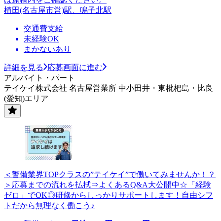
植田(名古屋市営)駅、鳴子北駅
交通費支給
未経験OK
まかないあり
詳細を見る
応募画面に進む
アルバイト・パート
テイケイ株式会社 名古屋営業所 中小田井・東枇杷島・比良
(愛知)エリア
＜警備業界TOPクラスの”テイケイ”で働いてみませんか！？
＞応募までの流れを払拭⇒よくあるQ&A大公開中☆「経験
ゼロ」でOK◎研修からしっかりサポートします！自由シフ
トだから無理なく働こう♪