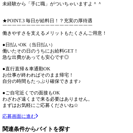
未経験から「手に職」がついちゃいますよ＾＾
★POINT.3 毎日が給料日！？充実の厚待遇
￣￣￣￣￣￣￣￣￣￣￣￣￣￣￣￣￣￣￣
働きやすさを支えるメリットもたくさんご用意！
●日払いOK（当日払い）
働いたその日のうちにお給料GET！
急な出費があっても安心です◎
●直行直帰＆車通勤OK
お仕事が終わればそのまま帰宅！
自分の時間もたっぷり確保できます♪
●ご自宅近くでの面接もOK
わざわざ遠くまで来る必要はありません。
まずはお気軽にご応募くださいね☆
応募画面に進む
関連条件からバイトを探す