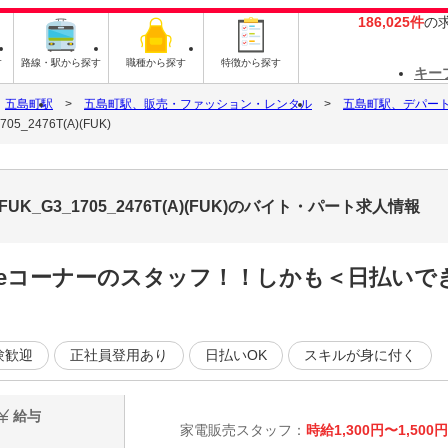
186,025件
の
す
路線・駅から探す
職種から探す
特徴から探す
キー
五島町駅
五島町駅、販売・ファッション・レンタル
五島町駅、デパー
2476T(A)(FUK)
_G3_1705_2476T(A)(FUK)のバイト・パート求人情報
pleコーナーのスタッフ！！しかも＜日払い
験歓迎
正社員登用あり
日払いOK
スキルが身に付く
給与
家電販売スタッフ：
時給1,300円〜1,500円