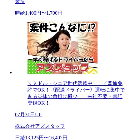
製造
時給1,400円〜1,700円
＼ミドル・シニア世代活躍中！！／普通免
許でOK！《配送ドライバー》運転に集中で
きる◎体の負担は極少！！来社不要・電話
登録OK！
07月31日UP
株式会社アズスタッフ
日給13,125円〜16,407円