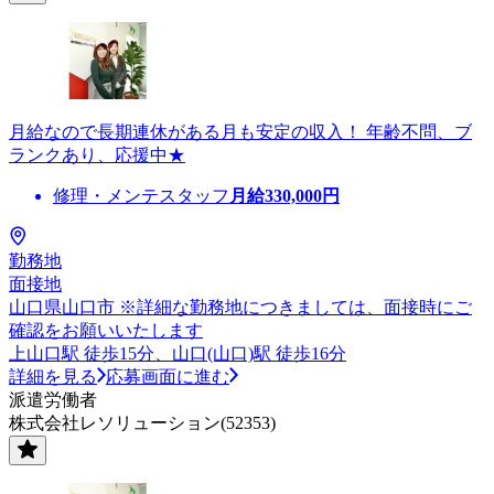
月給なので長期連休がある月も安定の収入！ 年齢不問、ブ
ランクあり、応援中★
修理・メンテスタッフ
月給
330,000
円
勤務地
面接地
山口県山口市 ※詳細な勤務地につきましては、面接時にご
確認をお願いいたします
上山口駅 徒歩15分、山口(山口)駅 徒歩16分
詳細を見る
応募画面に進む
派遣労働者
株式会社レソリューション(52353)