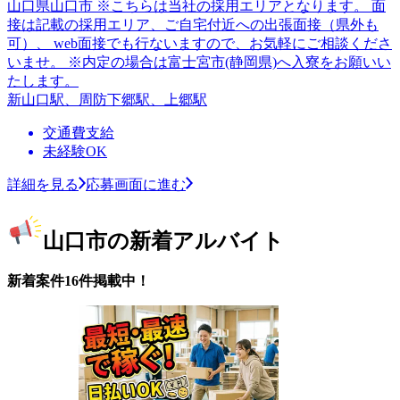
山口県山口市 ※こちらは当社の採用エリアとなります。 面
接は記載の採用エリア、ご自宅付近への出張面接（県外も
可）、 web面接でも行ないますので、お気軽にご相談くださ
いませ。 ※内定の場合は富士宮市(静岡県)へ入寮をお願いい
たします。
新山口駅、周防下郷駅、上郷駅
交通費支給
未経験OK
詳細を見る
応募画面に進む
山口市の新着アルバイト
新着案件16件掲載中！