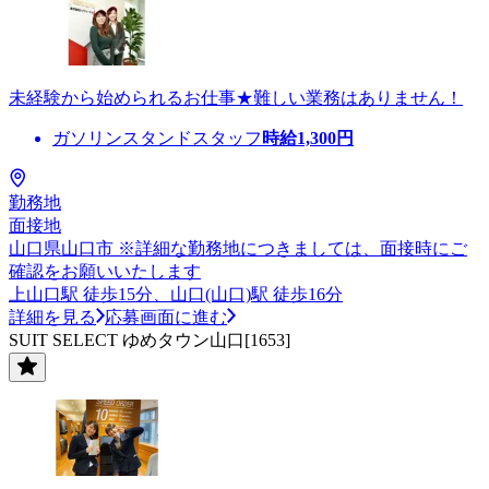
未経験から始められるお仕事★難しい業務はありません！
ガソリンスタンドスタッフ
時給
1,300
円
勤務地
面接地
山口県山口市 ※詳細な勤務地につきましては、面接時にご
確認をお願いいたします
上山口駅 徒歩15分、山口(山口)駅 徒歩16分
詳細を見る
応募画面に進む
SUIT SELECT ゆめタウン山口[1653]