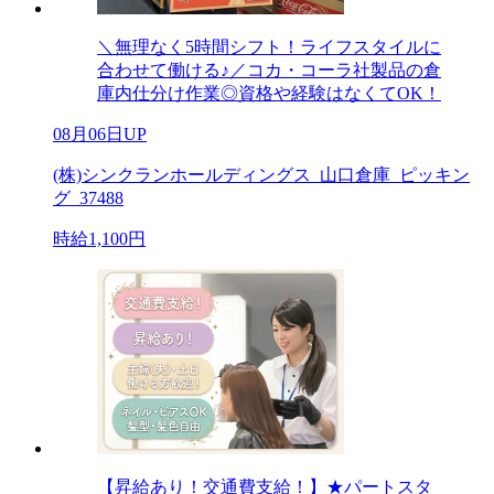
＼無理なく5時間シフト！ライフスタイルに
合わせて働ける♪／コカ・コーラ社製品の倉
庫内仕分け作業◎資格や経験はなくてOK！
08月06日UP
(株)シンクランホールディングス_山口倉庫_ピッキン
グ_37488
時給1,100円
【昇給あり！交通費支給！】★パートスタ