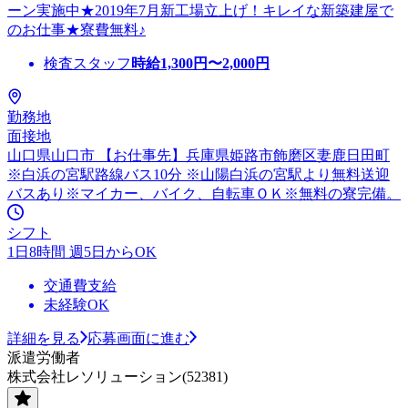
ーン実施中★2019年7月新工場立上げ！キレイな新築建屋で
のお仕事★寮費無料♪
検査スタッフ
時給
1,300
円〜
2,000
円
勤務地
面接地
山口県山口市 【お仕事先】兵庫県姫路市飾磨区妻鹿日田町
※白浜の宮駅路線バス10分 ※山陽白浜の宮駅より無料送迎
バスあり※マイカー、バイク、自転車ＯＫ※無料の寮完備。
シフト
1日8時間 週5日からOK
交通費支給
未経験OK
詳細を見る
応募画面に進む
派遣労働者
株式会社レソリューション(52381)