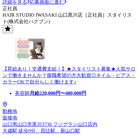
詳細を見る
応募画面に進む
正社員
HAIR STUDIO IWASAKI 山口黒川店［正社員］スタイリス
ト(株式会社ハクブン)
【昇給あり！交通費支給！】★スタイリスト募集★人気サロ
ンで働きませんか？復職希望の方大歓迎◎ネイル・ピアス・
カラーOKで自分らしく働けます♪
美容師
月給
220,000
円〜
400,000
円
勤務地
面接地
山口県山口市黒川3736 フジグラン山口店内
大歳駅 徒歩9分、四辻駅、新山口駅