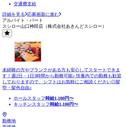
交通費支給
詳細を見る
応募画面に進む
アルバイト・パート
スシロー山口神田店（株式会社あきんどスシロー）
未経験の方やブランクがある方も安心してスタートできま
す！週2日・1日3時間から勤務可能♪ 扶養内での勤務も歓迎
しておりますので、シフトはお気軽にご相談ください◎髪
型・髪色自由♪
ホールスタッフ
時給
1,100
円〜
キッチンスタッフ
時給
1,100
円〜
勤務地
面接地