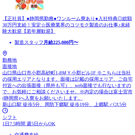
【正社員】●静岡県勤務●ワンルーム寮あり●入社特典◎総額
30万円支給！安定☆医療業界のコツモク製造のお仕事♪未経
験大歓迎【若年層歓迎】
製造スタッフ
月給
225,000
円〜
勤務地
面接地
山口県山口市小郡高砂町1-8ＭＹ小郡ビル1F ※こちらは当社
の採用エリアとなります。面接は記載の採用エリア、ご自宅
付近への出張面接（県外も可）、web面接でも行ないますの
で、お気軽にご相談くださいませ。※内定の場合は富士宮市
(静岡県)へ入寮をお願いいたします。
新山口駅 徒歩5分、周防下郷駅 徒歩19分、上郷駅 バス5分
シフト
1日7.5時間 週5日からOK
交通費支給