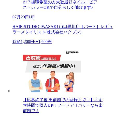
か？復職希望の方大歓迎◎ネイル・ピア
ス・カラーOKで自分らしく働けます♪
07月29日UP
HAIR STUDIO IWASAKI 山口黒川店［パート］レギュ
ラースタイリスト(株式会社ハクブン)
時給1,200円〜1,600円
【応募終了後 出前館での登録まで！】スキ
マ時間で収入UP！フードデリバリーなら出
前館で！