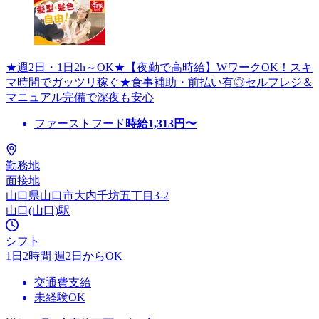
★週2日・1日2h～OK★【夜勤で高時給】WワークOK！スキ
マ時間でガッツリ稼ぐ★食事補助・前払い有◎セルフレジ＆
マニュアル完備で深夜も安心
ファーストフード
時給
1,313
円〜
勤務地
面接地
山口県山口市大内千坊五丁目3-2
山口(山口)駅
シフト
1日2時間 週2日からOK
交通費支給
未経験OK