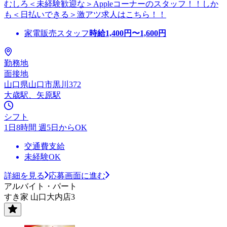
むしろ＜未経験歓迎な＞Appleコーナーのスタッフ！！しか
も＜日払いできる＞激アツ求人はこちら！！
家電販売スタッフ
時給
1,400
円〜
1,600
円
勤務地
面接地
山口県山口市黒川372
大歳駅、矢原駅
シフト
1日8時間 週5日からOK
交通費支給
未経験OK
詳細を見る
応募画面に進む
アルバイト・パート
すき家 山口大内店3