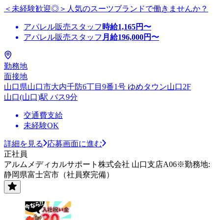
＜未経験歓迎◎＞人気のスーツブランドで働きませんか？
アパレル販売スタッフ
時給
1,165
円〜
アパレル販売スタッフ
月給
196,000
円〜
勤務地
面接地
山口県山口市大内千防6丁目9番1号 ゆめタウン山口2F
山口(山口)駅 バス9分
交通費支給
未経験OK
詳細を見る
応募画面に進む
正社員
アルムメディカルサポート株式会社 山口支店A06※勤務地:
静岡県富士宮市（社員寮完備）