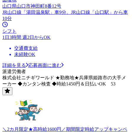
山口県山口市神田町8番12号
JR山口線「湯田温泉駅」車9分、JR山口線「山口駅」から車
10分
シフト
1日3時間 週2日からOK
交通費支給
未経験OK
詳細を見る
応募画面に進む
派遣労働者
株式会社ニチギワールド ★勤務地★兵庫県姫路市の大手メ
ーカー ◆カンタン検査 ◆時給1450円＆日払いOK 53
＼2カ月限定★高時給1600円／期間限定時給アップキャンペ