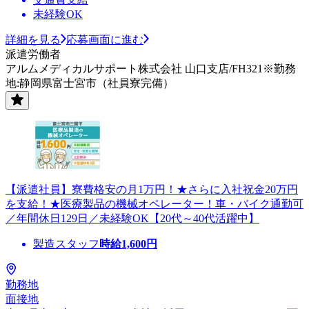
未経験OK
詳細を見る
応募画面に進む
派遣労働者
アルムメディカルサポート株式会社 山口支店/FH321※勤務
地:静岡県富士宮市（社員寮完備）
【派遣社員】寮費格安の月1万円！★さらに入社祝金20万円
を支給！★医療製品の機械オペレーター！車・バイク通勤可
／年間休日129日／未経験OK【20代～40代活躍中】
製造スタッフ
時給
1,600
円
勤務地
面接地