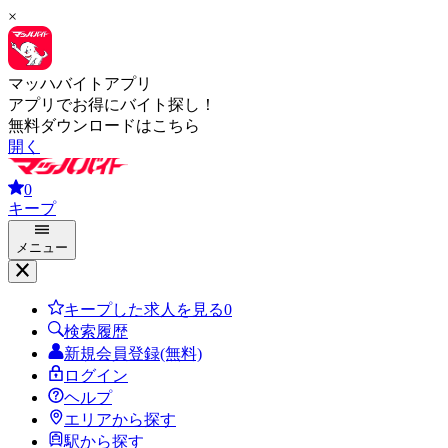
×
マッハバイトアプリ
アプリでお得にバイト探し！
無料ダウンロードはこちら
開く
0
キープ
メニュー
キープした求人を見る
0
検索履歴
新規会員登録(無料)
ログイン
ヘルプ
エリアから探す
駅から探す