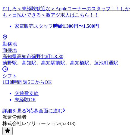
むしろ＜未経験歓迎な＞Appleコーナーのスタッフ！！しか
も＜日払いできる＞激アツ求人はこちら！！
家電販売スタッフ
時給
1,300
円〜
1,500
円
勤務地
面接地
高知県高知市薊野北町1-8-30
薊野駅、高知駅、高知駅前駅、高知橋駅、蓮池町通駅
シフト
1日8時間 週5日からOK
交通費支給
未経験OK
詳細を見る
応募画面に進む
派遣労働者
株式会社レソリューション(52318)