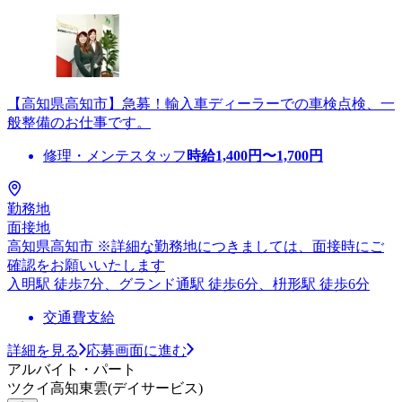
【高知県高知市】急募！輸入車ディーラーでの車検点検、一
般整備のお仕事です。
修理・メンテスタッフ
時給
1,400
円〜
1,700
円
勤務地
面接地
高知県高知市 ※詳細な勤務地につきましては、面接時にご
確認をお願いいたします
入明駅 徒歩7分、グランド通駅 徒歩6分、枡形駅 徒歩6分
交通費支給
詳細を見る
応募画面に進む
アルバイト・パート
ツクイ高知東雲(デイサービス)