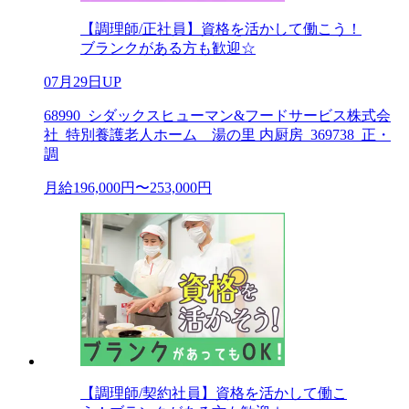
【調理師/正社員】資格を活かして働こう！
ブランクがある方も歓迎☆
07月29日UP
68990_シダックスヒューマン&フードサービス株式会
社_特別養護老人ホーム 湯の里 内厨房_369738_正・
調
月給196,000円〜253,000円
【調理師/契約社員】資格を活かして働こ