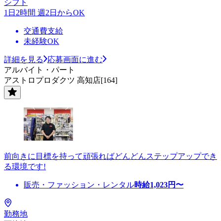
シフト
1日2時間 週2日からOK
交通費支給
未経験OK
詳細を見る
応募画面に進む
アルバイト・パート
アストロプロダクツ 高知店[164]
前向きに目標を持って頑張ればどんどんステップアップでき
る環境です!
販売・ファッション・レンタル
時給
1,023
円〜
勤務地