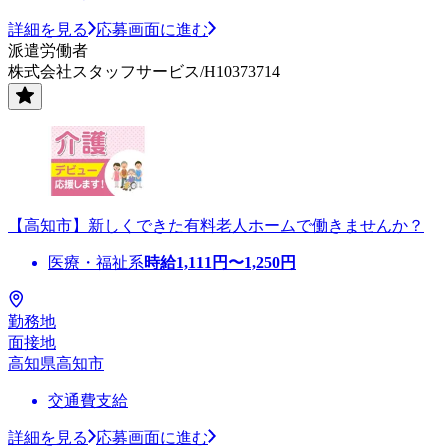
詳細を見る
応募画面に進む
派遣労働者
株式会社スタッフサービス/H10373714
【高知市】新しくできた有料老人ホームで働きませんか？
医療・福祉系
時給
1,111
円〜
1,250
円
勤務地
面接地
高知県高知市
交通費支給
詳細を見る
応募画面に進む