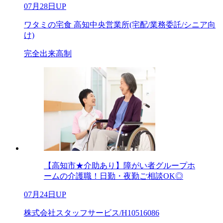
07月28日UP
ワタミの宅食 高知中央営業所(宅配/業務委託/シニア向
け)
完全出来高制
【高知市★介助あり】障がい者グループホ
ームの介護職！日勤・夜勤ご相談OK◎
07月24日UP
株式会社スタッフサービス/H10516086