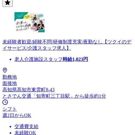
未経験者歓迎/経験不問/研修制度充実/夜勤なし【ツクイのデ
イサービス/介護スタッフ求人】
老人介護施設スタッフ
時給
1,023
円
勤務地
面接地
高知県高知市東雲町8-43
とさでん交通「知寄町三丁目駅」から徒歩約1分
シフト
週2日からOK
交通費支給
未経験OK