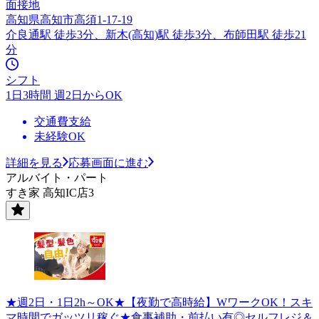
面接地
高知県高知市高須1-17-19
介良通駅 徒歩3分、新木(高知)駅 徒歩3分、布師田駅 徒歩21
分
シフト
1日3時間 週2日からOK
交通費支給
未経験OK
詳細を見る
応募画面に進む
アルバイト・パート
すき家 高知IC店3
★週2日・1日2h～OK★【夜勤で高時給】WワークOK！スキ
マ時間でガッツリ稼ぐ★食事補助・前払い有◎セルフレジ＆