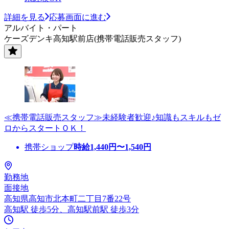
詳細を見る
応募画面に進む
アルバイト・パート
ケーズデンキ高知駅前店(携帯電話販売スタッフ)
≪携帯電話販売スタッフ≫未経験者歓迎♪知識もスキルもゼ
ロからスタートＯＫ！
携帯ショップ
時給
1,440
円〜
1,540
円
勤務地
面接地
高知県高知市北本町二丁目7番22号
高知駅 徒歩5分、高知駅前駅 徒歩3分