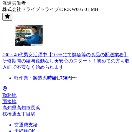
派遣労働者
株式会社ドライブトライブ/DR:KW005-01-MH
#30～40代男女活躍中【10t車にて鮮魚等の食品の配送業務】
研修期間の給与変動なし★安心のスタート！初めての方も収
入面で不安なく始められます！
軽作業・製造系
時給
1,750
円〜
勤務地
面接地
高知県高知市長浜
桟橋通五丁目駅
交通費支給
未経験OK