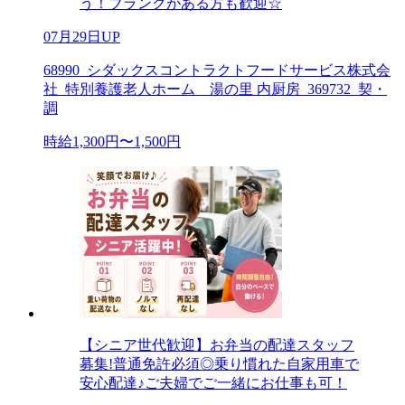
う！ブランクがある方も歓迎☆
07月29日UP
68990_シダックスコントラクトフードサービス株式会
社_特別養護老人ホーム 湯の里 内厨房_369732_契・
調
時給1,300円〜1,500円
【シニア世代歓迎】お弁当の配達スタッフ
募集!普通免許必須◎乗り慣れた自家用車で
安心配達♪ご夫婦でご一緒にお仕事も可！