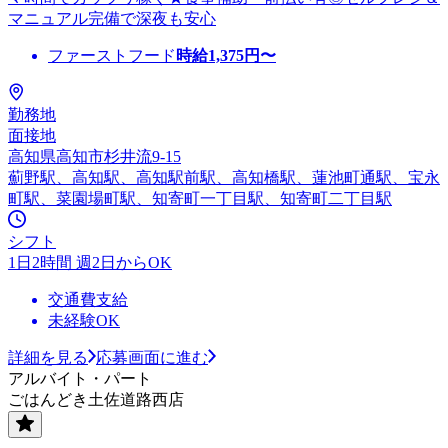
マニュアル完備で深夜も安心
ファーストフード
時給
1,375
円〜
勤務地
面接地
高知県高知市杉井流9-15
薊野駅、高知駅、高知駅前駅、高知橋駅、蓮池町通駅、宝永
町駅、菜園場町駅、知寄町一丁目駅、知寄町二丁目駅
シフト
1日2時間 週2日からOK
交通費支給
未経験OK
詳細を見る
応募画面に進む
アルバイト・パート
ごはんどき土佐道路西店