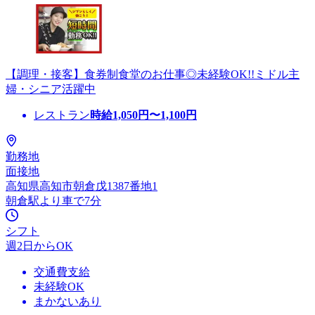
【調理・接客】食券制食堂のお仕事◎未経験OK!!ミドル主
婦・シニア活躍中
レストラン
時給
1,050
円〜
1,100
円
勤務地
面接地
高知県高知市朝倉戊1387番地1
朝倉駅より車で7分
シフト
週2日からOK
交通費支給
未経験OK
まかないあり