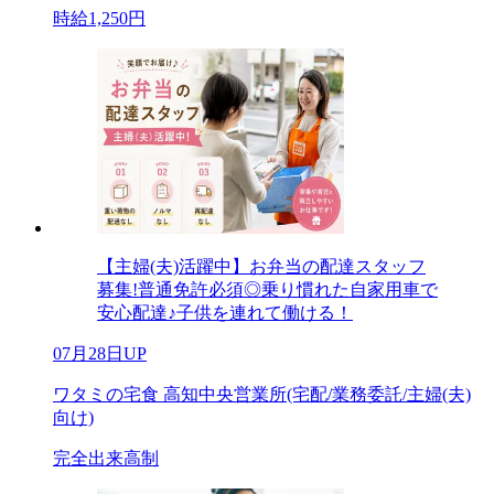
時給1,250円
【主婦(夫)活躍中】お弁当の配達スタッフ
募集!普通免許必須◎乗り慣れた自家用車で
安心配達♪子供を連れて働ける！
07月28日UP
ワタミの宅食 高知中央営業所(宅配/業務委託/主婦(夫)
向け)
完全出来高制