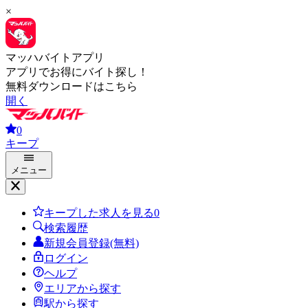
×
マッハバイトアプリ
アプリでお得にバイト探し！
無料ダウンロードはこちら
開く
0
キープ
メニュー
キープした求人を見る
0
検索履歴
新規会員登録(無料)
ログイン
ヘルプ
エリアから探す
駅から探す