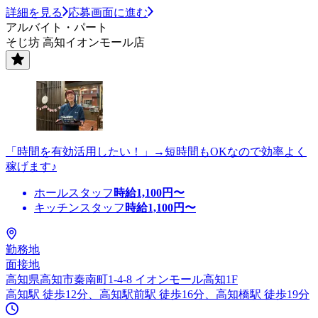
詳細を見る
応募画面に進む
アルバイト・パート
そじ坊 高知イオンモール店
「時間を有効活用したい！」→短時間もOKなので効率よく
稼げます♪
ホールスタッフ
時給
1,100
円〜
キッチンスタッフ
時給
1,100
円〜
勤務地
面接地
高知県高知市秦南町1-4-8 イオンモール高知1F
高知駅 徒歩12分、高知駅前駅 徒歩16分、高知橋駅 徒歩19分