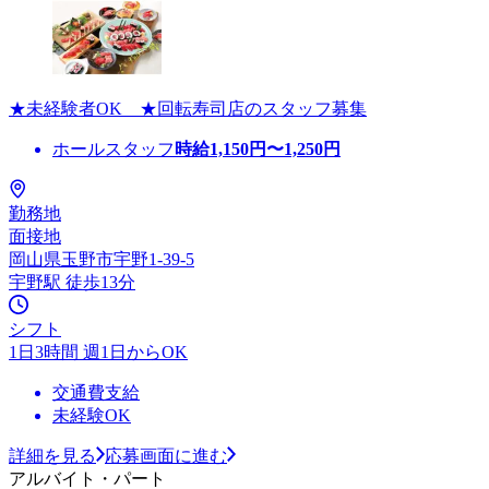
★未経験者OK ★回転寿司店のスタッフ募集
ホールスタッフ
時給
1,150
円〜
1,250
円
勤務地
面接地
岡山県玉野市宇野1-39-5
宇野駅 徒歩13分
シフト
1日3時間 週1日からOK
交通費支給
未経験OK
詳細を見る
応募画面に進む
アルバイト・パート