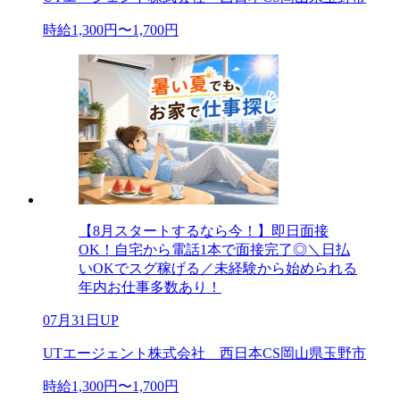
時給1,300円〜1,700円
【8月スタートするなら今！】即日面接
OK！自宅から電話1本で面接完了◎＼日払
いOKでスグ稼げる／未経験から始められる
年内お仕事多数あり！
07月31日UP
UTエージェント株式会社 西日本CS岡山県玉野市
時給1,300円〜1,700円