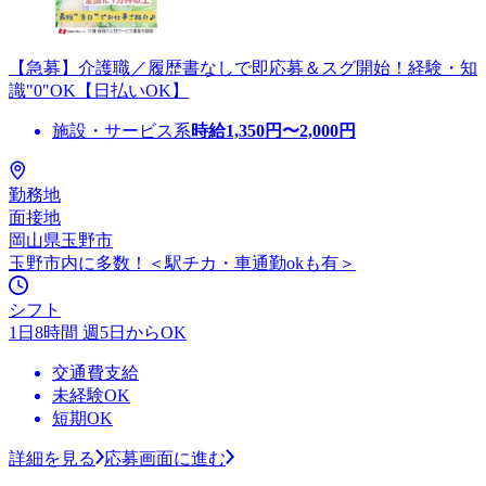
【急募】介護職／履歴書なしで即応募＆スグ開始！経験・知
識"0"OK【日払いOK】
施設・サービス系
時給
1,350
円〜
2,000
円
勤務地
面接地
岡山県玉野市
玉野市内に多数！＜駅チカ・車通勤okも有＞
シフト
1日8時間 週5日からOK
交通費支給
未経験OK
短期OK
詳細を見る
応募画面に進む