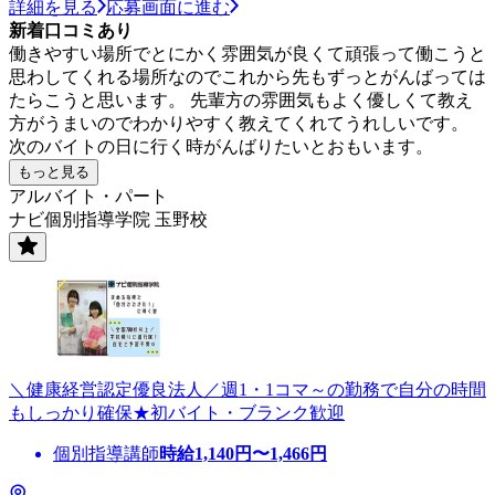
詳細を見る
応募画面に進む
新着口コミあり
働きやすい場所でとにかく雰囲気が良くて頑張って働こうと
思わしてくれる場所なのでこれから先もずっとがんばっては
たらこうと思います。 先輩方の雰囲気もよく優しくて教え
方がうまいのでわかりやすく教えてくれてうれしいです。
次のバイトの日に行く時がんばりたいとおもいます。
もっと見る
アルバイト・パート
ナビ個別指導学院 玉野校
＼健康経営認定優良法人／週1・1コマ～の勤務で自分の時間
もしっかり確保★初バイト・ブランク歓迎
個別指導講師
時給
1,140
円〜
1,466
円