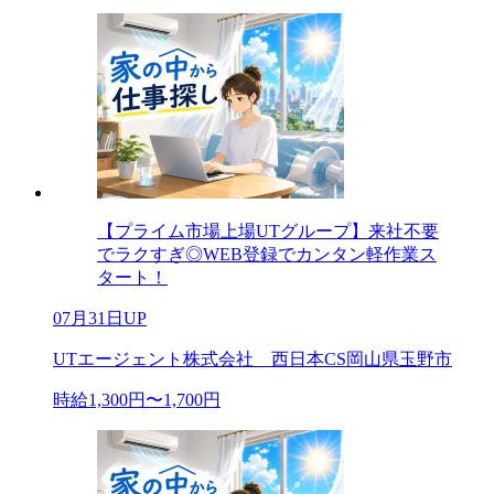
【プライム市場上場UTグループ】来社不要
でラクすぎ◎WEB登録でカンタン軽作業ス
タート！
07月31日UP
UTエージェント株式会社 西日本CS岡山県玉野市
時給1,300円〜1,700円