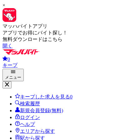
×
マッハバイトアプリ
アプリでお得にバイト探し！
無料ダウンロードはこちら
開く
0
キープ
メニュー
キープした求人を見る
0
検索履歴
新規会員登録(無料)
ログイン
ヘルプ
エリアから探す
駅から探す