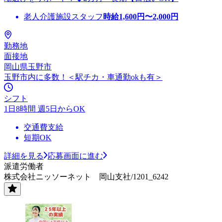
老人介護施設スタッフ
時給
1,600
円〜
2,000
円
勤務地
面接地
岡山県玉野市
玉野市内に多数！＜駅チカ・車通勤okも有＞
シフト
1日8時間 週5日からOK
交通費支給
短期OK
詳細を見る
応募画面に進む
派遣労働者
株式会社ニッソーネット 岡山支社/1201_6242