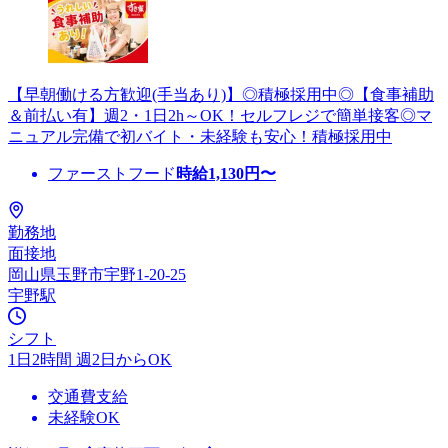
【早朝働ける方歓迎(手当あり)】◎積極採用中◎【食事補助
＆前払い有】週2・1日2h～OK！セルフレジで簡単接客◎マ
ニュアル完備で初バイト・未経験も安心！積極採用中
ファーストフード
時給
1,130
円〜
勤務地
面接地
岡山県玉野市宇野1-20-25
宇野駅
シフト
1日2時間 週2日からOK
交通費支給
未経験OK