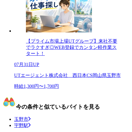
【プライム市場上場UTグループ】来社不要
でラクすぎ◎WEB登録でカンタン軽作業ス
タート！
07月31日UP
UTエージェント株式会社 西日本CS岡山県玉野市
時給1,300円〜1,700円
今の条件と似ているバイトを見る
玉野市
宇野駅