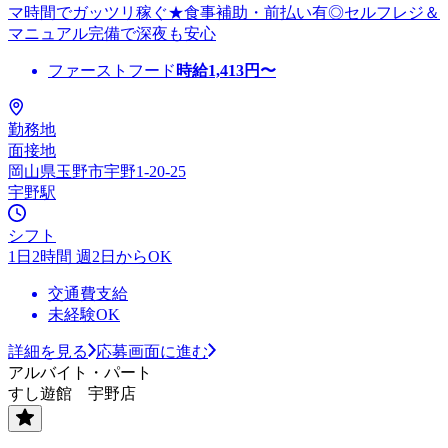
マ時間でガッツリ稼ぐ★食事補助・前払い有◎セルフレジ＆
マニュアル完備で深夜も安心
ファーストフード
時給
1,413
円〜
勤務地
面接地
岡山県玉野市宇野1-20-25
宇野駅
シフト
1日2時間 週2日からOK
交通費支給
未経験OK
詳細を見る
応募画面に進む
アルバイト・パート
すし遊館 宇野店