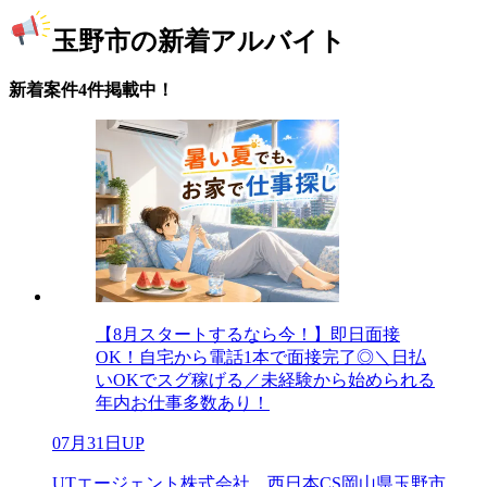
玉野市の新着アルバイト
新着案件4件掲載中！
【8月スタートするなら今！】即日面接
OK！自宅から電話1本で面接完了◎＼日払
いOKでスグ稼げる／未経験から始められる
年内お仕事多数あり！
07月31日UP
UTエージェント株式会社 西日本CS岡山県玉野市