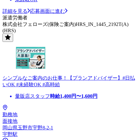
詳細を見る
応募画面に進む
派遣労働者
株式会社フェローズ(保険ご案内)HRS_IN_1445_2192T(A)
(HRS)
シンプルなご案内のお仕事！【プランアドバイザー】#日払
いOK #未経験OK #高時給
量販店スタッフ
時給
1,400
円〜
1,600
円
勤務地
面接地
岡山県玉野市宇野8-2-1
宇野駅