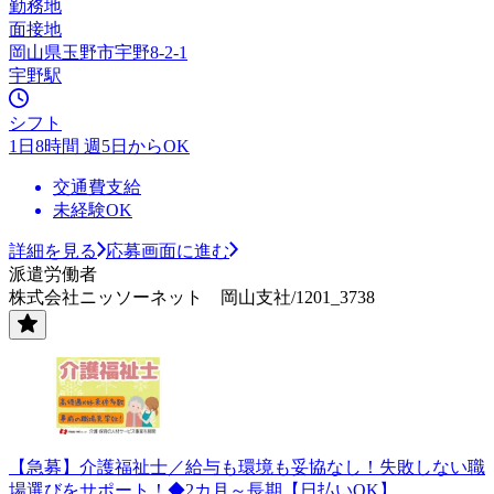
勤務地
面接地
岡山県玉野市宇野8-2-1
宇野駅
シフト
1日8時間 週5日からOK
交通費支給
未経験OK
詳細を見る
応募画面に進む
派遣労働者
株式会社ニッソーネット 岡山支社/1201_3738
【急募】介護福祉士／給与も環境も妥協なし！失敗しない職
場選びをサポート！◆2カ月～長期【日払いOK】