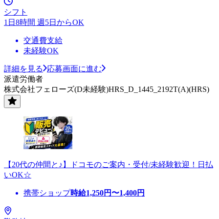
シフト
1日8時間 週5日からOK
交通費支給
未経験OK
詳細を見る
応募画面に進む
派遣労働者
株式会社フェローズ(D未経験)HRS_D_1445_2192T(A)(HRS)
【20代の仲間と♪】ドコモのご案内・受付/未経験歓迎！日払
いOK☆
携帯ショップ
時給
1,250
円〜
1,400
円