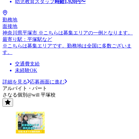
幼児教育スタッフ
時給
1,920
円〜
勤務地
面接地
神奈川県平塚市 ※こちらは募集エリアの一例となります。
最寄り駅：平塚駅など
※こちらは募集エリアです。勤務地は全国に多数ございま
す。
交通費支給
未経験OK
詳細を見る
応募画面に進む
アルバイト・パート
さなる個別@will 平塚校