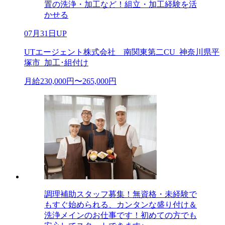
置の洗浄・加工など！組立・加工経験を活
かせる
07月31日UP
UTエージェント株式会社 南関東第二CU_神奈川県平
塚市_加工･組付け
月給230,000円〜265,000円
調理補助スタッフ募集！無資格・未経験で
もすぐ始められる、カンタンな盛り付け＆
洗浄メインのお仕事です！初めての方でも