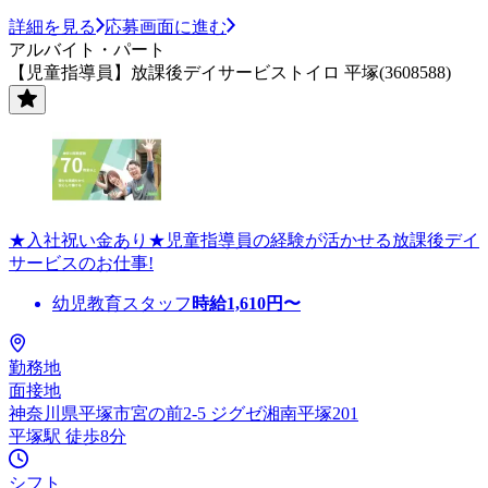
詳細を見る
応募画面に進む
アルバイト・パート
【児童指導員】放課後デイサービストイロ 平塚(3608588)
★入社祝い金あり★児童指導員の経験が活かせる放課後デイ
サービスのお仕事!
幼児教育スタッフ
時給
1,610
円〜
勤務地
面接地
神奈川県平塚市宮の前2-5 ジグゼ湘南平塚201
平塚駅 徒歩8分
シフト