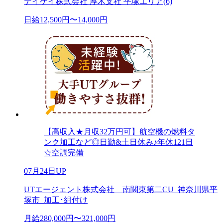
テイケイ株式会社 厚木支社 平塚エリア(6)
日給12,500円〜14,000円
【高収入★月収32万円可】航空機の燃料タ
ンク加工など◎日勤&土日休み♪年休121日
☆空調完備
07月24日UP
UTエージェント株式会社 南関東第二CU_神奈川県平
塚市_加工･組付け
月給280,000円〜321,000円