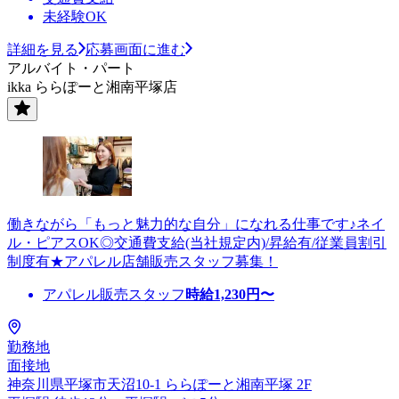
未経験OK
詳細を見る
応募画面に進む
アルバイト・パート
ikka ららぽーと湘南平塚店
働きながら「もっと魅力的な自分」になれる仕事です♪ネイ
ル・ピアスOK◎交通費支給(当社規定内)/昇給有/従業員割引
制度有★アパレル店舗販売スタッフ募集！
アパレル販売スタッフ
時給
1,230
円〜
勤務地
面接地
神奈川県平塚市天沼10-1 ららぽーと湘南平塚 2F