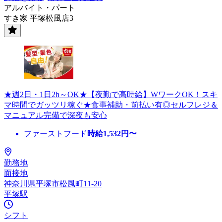
アルバイト・パート
すき家 平塚松風店3
★週2日・1日2h～OK★【夜勤で高時給】WワークOK！スキ
マ時間でガッツリ稼ぐ★食事補助・前払い有◎セルフレジ＆
マニュアル完備で深夜も安心
ファーストフード
時給
1,532
円〜
勤務地
面接地
神奈川県平塚市松風町11-20
平塚駅
シフト