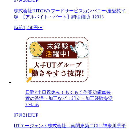
07月30日UP
株式会社HITOWAフードサービスカンパニー/慶愛苑平
塚_【アルバイト・パート】調理補助_12013
時給1,250円〜
日勤×土日祝休み！もくもく作業◎歯車装
置の洗浄・加工など！組立・加工経験を活
かせる
07月31日UP
UTエージェント株式会社 南関東第二CU_神奈川県平