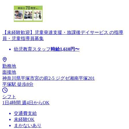
【未経験歓迎】児童発達支援・放課後デイサービス の指導
員・児童指導員募集
幼児教育スタッフ
時給
1,610
円〜
勤務地
面接地
神奈川県平塚市宮の前2-5 ジグゼ湘南平塚201
平塚駅 徒歩8分
シフト
1日4時間 週4日からOK
交通費支給
未経験OK
まかないあり