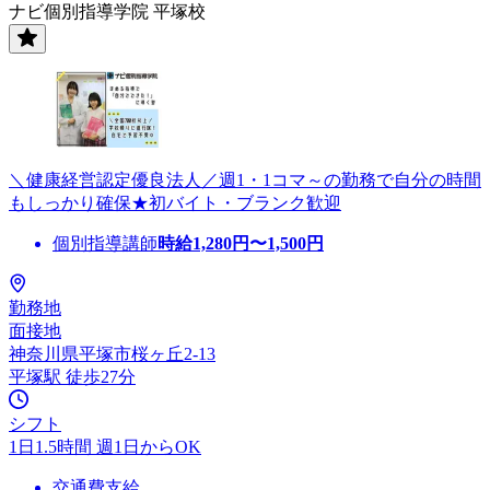
ナビ個別指導学院 平塚校
＼健康経営認定優良法人／週1・1コマ～の勤務で自分の時間
もしっかり確保★初バイト・ブランク歓迎
個別指導講師
時給
1,280
円〜
1,500
円
勤務地
面接地
神奈川県平塚市桜ヶ丘2-13
平塚駅 徒歩27分
シフト
1日1.5時間 週1日からOK
交通費支給