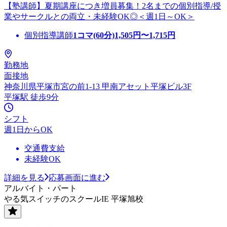
【塾講師】夏期講座につき増員募集！2名までの個別指導/授
業やサークルとの両立・未経験OK◎＜週1日～OK＞
個別指導講師
1コマ(60分)
1,505
円〜
1,715
円
勤務地
面接地
神奈川県平塚市宮の前1-13 甲南アセット平塚ビル3F
平塚駅 徒歩9分
シフト
週1日からOK
交通費支給
未経験OK
詳細を見る
応募画面に進む
アルバイト・パート
やる気スイッチのスクールIE 平塚旭校