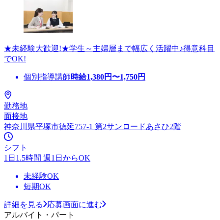
★未経験大歓迎!★学生～主婦層まで幅広く活躍中♪得意科目
でOK!
個別指導講師
時給
1,380
円〜
1,750
円
勤務地
面接地
神奈川県平塚市徳延757-1 第2サンロードあさひ2階
シフト
1日1.5時間 週1日からOK
未経験OK
短期OK
詳細を見る
応募画面に進む
アルバイト・パート