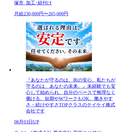
塚市_加工･組付け
月給230,000円〜265,000円
『あなたが守るのは、街の安心。私たちが
守るのは、あなたの未来。』未経験でも安
心して始められ、自分のペースで無理なく
働ける。短期やWワークもOK。働きやす
さ・続けやすさTOPクラスのテイケイ株式
会社です
08月03日UP