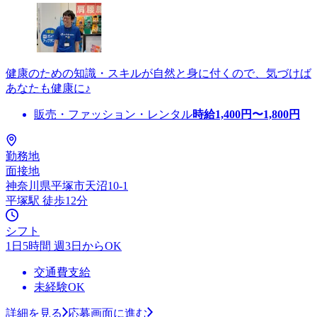
健康のための知識・スキルが自然と身に付くので、気づけば
あなたも健康に♪
販売・ファッション・レンタル
時給
1,400
円〜
1,800
円
勤務地
面接地
神奈川県平塚市天沼10-1
平塚駅 徒歩12分
シフト
1日5時間 週3日からOK
交通費支給
未経験OK
詳細を見る
応募画面に進む