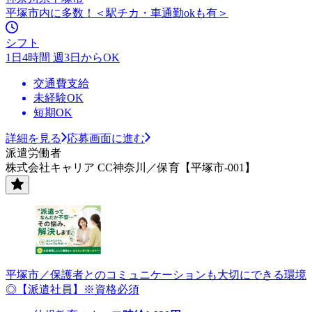
平塚市内に多数！＜駅チカ・車通勤okも有＞
シフト
1日4時間 週3日からOK
交通費支給
未経験OK
短期OK
詳細を見る
応募画面に進む
派遣労働者
株式会社キャリア CC神奈川／保育【平塚市-001】
平塚市／保護者とのコミュニケーションも大切にできる環境
◎【派遣社員】※資格必須