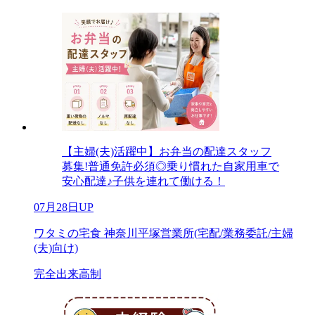
【主婦(夫)活躍中】お弁当の配達スタッフ
募集!普通免許必須◎乗り慣れた自家用車で
安心配達♪子供を連れて働ける！
07月28日UP
ワタミの宅食 神奈川平塚営業所(宅配/業務委託/主婦
(夫)向け)
完全出来高制