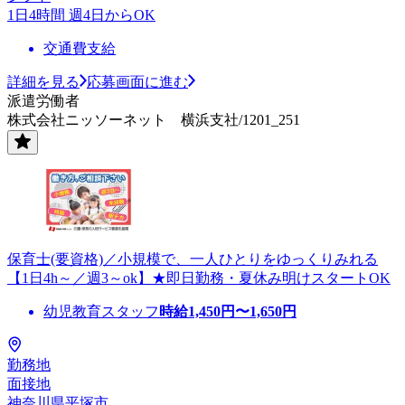
1日4時間 週4日からOK
交通費支給
詳細を見る
応募画面に進む
派遣労働者
株式会社ニッソーネット 横浜支社/1201_251
保育士(要資格)／小規模で、一人ひとりをゆっくりみれる
【1日4h～／週3～ok】★即日勤務・夏休み明けスタートOK
幼児教育スタッフ
時給
1,450
円〜
1,650
円
勤務地
面接地
神奈川県平塚市