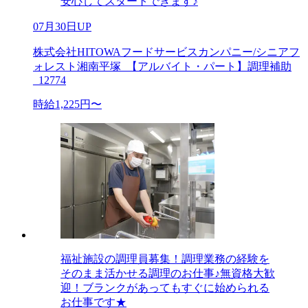
安心してスタートできます♪
07月30日UP
株式会社HITOWAフードサービスカンパニー/シニアフ
ォレスト湘南平塚_【アルバイト・パート】調理補助
_12774
時給1,225円〜
福祉施設の調理員募集！調理業務の経験を
そのまま活かせる調理のお仕事♪無資格大歓
迎！ブランクがあってもすぐに始められる
お仕事です★