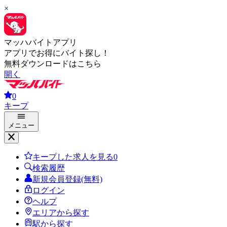
×
マッハバイトアプリ
アプリでお得にバイト探し！
無料ダウンロードはこちら
開く
0
キープ
メニュー
キープした求人を見る
0
検索履歴
新規会員登録(無料)
ログイン
ヘルプ
エリアから探す
駅から探す