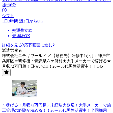
徒歩6分
シフト
1日3時間 週2日からOK
交通費支給
未経験OK
詳細を見る
応募画面に進む
派遣労働者
株式会社ニチギワールド ／【勤務先】研修中1か月：神戸市
兵庫区⇒研修後：青森県六ケ所村★大手メーカーで稼げる★
月収72万円超！日払いOK！20～30代男性活躍中！！145
＼稼げる！月収72万円超／未経験大歓迎！大手メーカーで施
工管理の経験が積める！！20～30代男性活躍中！全国採用！