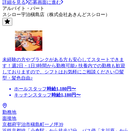
詳細を見る
応募画面に進む
アルバイト・パート
スシロー宇治槇島店（株式会社あきんどスシロー）
未経験の方やブランクがある方も安心してスタートできま
す！週2日・1日3時間から勤務可能♪ 扶養内での勤務も歓迎
しておりますので、シフトはお気軽にご相談ください◎髪
型・髪色自由♪
ホールスタッフ
時給
1,180
円〜
キッチンスタッフ
時給
1,180
円〜
勤務地
面接地
京都府宇治市槇島町一ノ坪39
近鉄京都線「小倉駅」から徒歩17分、バス停「大川原」から