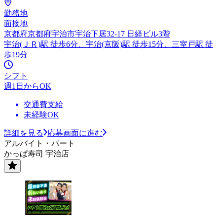
勤務地
面接地
京都府京都府宇治市宇治下居32-17 日経ビル3階
宇治(ＪＲ)駅 徒歩6分、宇治(京阪)駅 徒歩15分、三室戸駅 徒
歩19分
シフト
週1日からOK
交通費支給
未経験OK
詳細を見る
応募画面に進む
アルバイト・パート
かっぱ寿司 宇治店