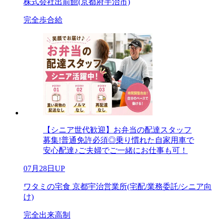
株式会社出前館(京都府宇治市)
完全歩合給
【シニア世代歓迎】お弁当の配達スタッフ
募集!普通免許必須◎乗り慣れた自家用車で
安心配達♪ご夫婦でご一緒にお仕事も可！
07月28日UP
ワタミの宅食 京都宇治営業所(宅配/業務委託/シニア向
け)
完全出来高制