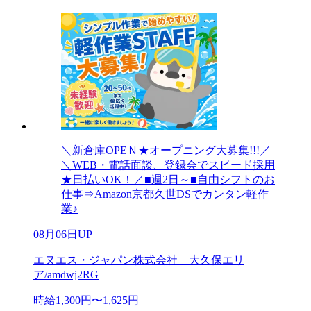
＼新倉庫OPEＮ★オープニング大募集!!!／
＼WEB・電話面談、登録会でスピード採用
★日払いOK！／■週2日～■自由シフトのお
仕事⇒Amazon京都久世DSでカンタン軽作
業♪
08月06日UP
エヌエス・ジャパン株式会社 大久保エリ
ア/amdwj2RG
時給1,300円〜1,625円