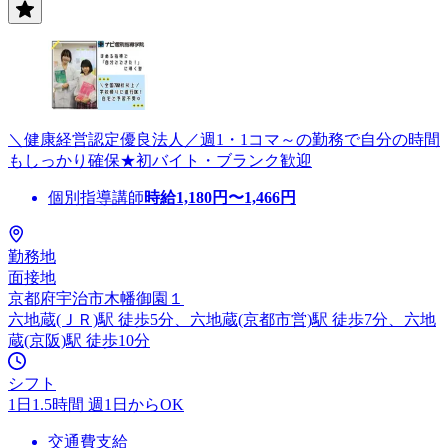
＼健康経営認定優良法人／週1・1コマ～の勤務で自分の時間
もしっかり確保★初バイト・ブランク歓迎
個別指導講師
時給
1,180
円〜
1,466
円
勤務地
面接地
京都府宇治市木幡御園１
六地蔵(ＪＲ)駅 徒歩5分、六地蔵(京都市営)駅 徒歩7分、六地
蔵(京阪)駅 徒歩10分
シフト
1日1.5時間 週1日からOK
交通費支給