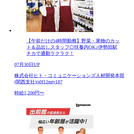
【午前だけの4時間勤務】野菜・果物のカッ
ト＆品出しスタッフ◎扶養内OK♪伊勢田駅
チカで通勤ラクラク！
07月30日UP
株式会社ヒト・コミュニケーションズ人材開発本部
(関西支社)/s0f12mty187
時給1,200円〜