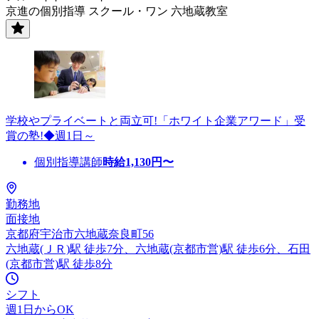
京進の個別指導 スクール・ワン 六地蔵教室
学校やプライベートと両立可!「ホワイト企業アワード」受
賞の塾!◆週1日～
個別指導講師
時給
1,130
円〜
勤務地
面接地
京都府宇治市六地蔵奈良町56
六地蔵(ＪＲ)駅 徒歩7分、六地蔵(京都市営)駅 徒歩6分、石田
(京都市営)駅 徒歩8分
シフト
週1日からOK