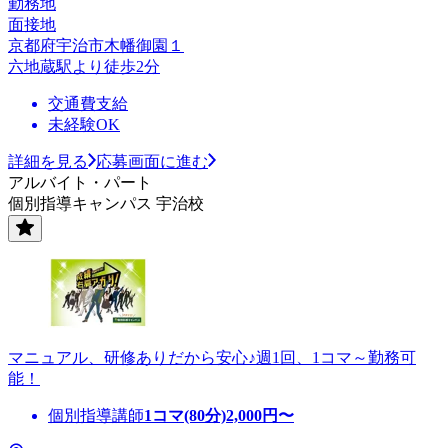
勤務地
面接地
京都府宇治市木幡御園１
六地蔵駅より徒歩2分
交通費支給
未経験OK
詳細を見る
応募画面に進む
アルバイト・パート
個別指導キャンパス 宇治校
マニュアル、研修ありだから安心♪週1回、1コマ～勤務可
能！
個別指導講師
1コマ(80分)
2,000
円〜