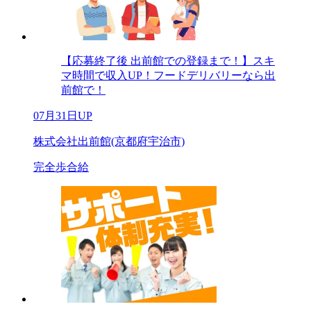
【応募終了後 出前館での登録まで！】スキ
マ時間で収入UP！フードデリバリーなら出
前館で！
07月31日UP
株式会社出前館(京都府宇治市)
完全歩合給