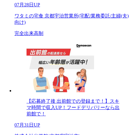
07月28日UP
ワタミの宅食 京都宇治営業所(宅配/業務委託/主婦(夫)
向け)
完全出来高制
【応募終了後 出前館での登録まで！】スキ
マ時間で収入UP！フードデリバリーなら出
前館で！
07月31日UP