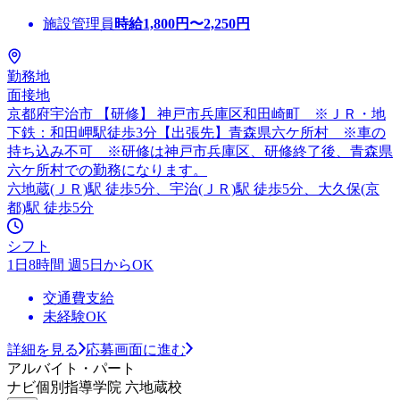
施設管理員
時給
1,800
円〜
2,250
円
勤務地
面接地
京都府宇治市 【研修】 神戸市兵庫区和田崎町 ※ＪＲ・地
下鉄：和田岬駅徒歩3分【出張先】青森県六ケ所村 ※車の
持ち込み不可 ※研修は神戸市兵庫区、研修終了後、青森県
六ケ所村での勤務になります。
六地蔵(ＪＲ)駅 徒歩5分、宇治(ＪＲ)駅 徒歩5分、大久保(京
都)駅 徒歩5分
シフト
1日8時間 週5日からOK
交通費支給
未経験OK
詳細を見る
応募画面に進む
アルバイト・パート
ナビ個別指導学院 六地蔵校