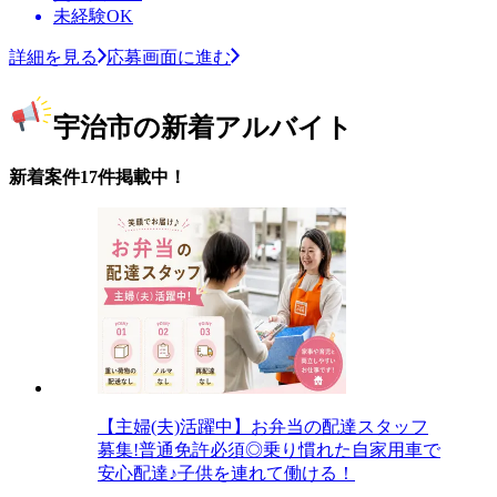
未経験OK
詳細を見る
応募画面に進む
宇治市の新着アルバイト
新着案件17件掲載中！
【主婦(夫)活躍中】お弁当の配達スタッフ
募集!普通免許必須◎乗り慣れた自家用車で
安心配達♪子供を連れて働ける！