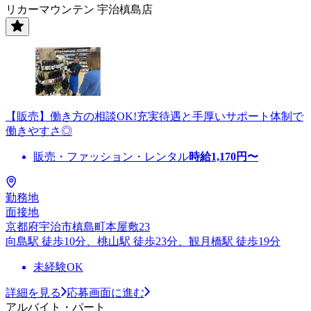
リカーマウンテン 宇治槙島店
【販売】働き方の相談OK!充実待遇と手厚いサポート体制で
働きやすさ◎
販売・ファッション・レンタル
時給
1,170
円〜
勤務地
面接地
京都府宇治市槙島町本屋敷23
向島駅 徒歩10分、桃山駅 徒歩23分、観月橋駅 徒歩19分
未経験OK
詳細を見る
応募画面に進む
アルバイト・パート