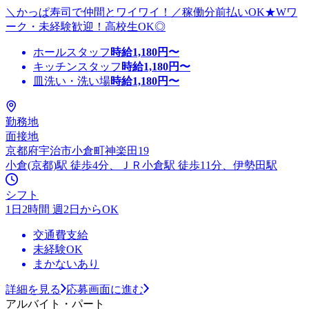
＼かっぱ寿司で仲間とワイワイ！／稼働分前払いOK★Wワ
ーク・未経験歓迎！高校生OK◎
ホールスタッフ
時給
1,180
円〜
キッチンスタッフ
時給
1,180
円〜
皿洗い・洗い場
時給
1,180
円〜
勤務地
面接地
京都府宇治市小倉町神楽田19
小倉(京都)駅 徒歩4分、ＪＲ小倉駅 徒歩11分、伊勢田駅
シフト
1日2時間 週2日からOK
交通費支給
未経験OK
まかないあり
詳細を見る
応募画面に進む
アルバイト・パート