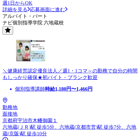
週1日からOK
詳細を見る
応募画面に進む
アルバイト・パート
ナビ個別指導学院 六地蔵校
＼健康経営認定優良法人／週1・1コマ～の勤務で自分の時間
もしっかり確保★初バイト・ブランク歓迎
個別指導講師
時給
1,180
円〜
1,466
円
勤務地
面接地
京都府宇治市木幡御園１
六地蔵(ＪＲ)駅 徒歩5分、六地蔵(京都市営)駅 徒歩7分、六地
蔵(京阪)駅 徒歩10分