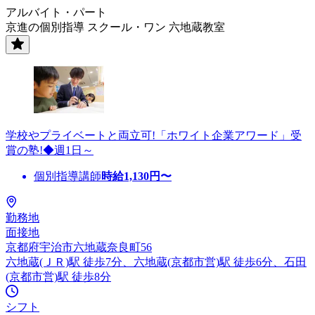
アルバイト・パート
京進の個別指導 スクール・ワン 六地蔵教室
学校やプライベートと両立可!「ホワイト企業アワード」受
賞の塾!◆週1日～
個別指導講師
時給
1,130
円〜
勤務地
面接地
京都府宇治市六地蔵奈良町56
六地蔵(ＪＲ)駅 徒歩7分、六地蔵(京都市営)駅 徒歩6分、石田
(京都市営)駅 徒歩8分
シフト