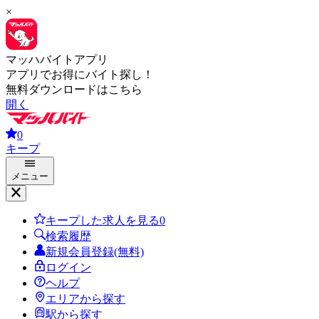
×
マッハバイトアプリ
アプリでお得にバイト探し！
無料ダウンロードはこちら
開く
0
キープ
メニュー
キープした求人を見る
0
検索履歴
新規会員登録(無料)
ログイン
ヘルプ
エリアから探す
駅から探す