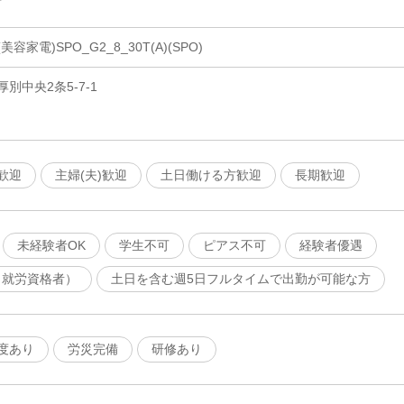
家電)SPO_G2_8_30T(A)(SPO)
別中央2条5-7-1
歓迎
主婦(夫)歓迎
土日働ける方歓迎
長期歓迎
未経験者OK
学生不可
ピアス不可
経験者優遇
（就労資格者）
土日を含む週5日フルタイムで出勤が可能な方
度あり
労災完備
研修あり