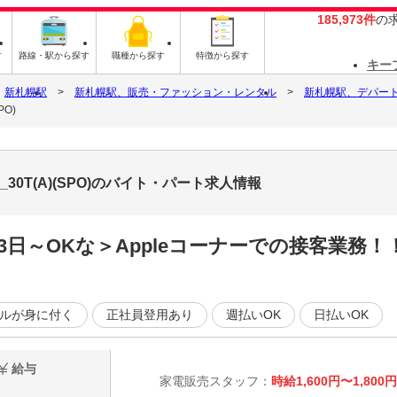
185,973件
の
す
路線・駅から探す
職種から探す
特徴から探す
キー
新札幌駅
新札幌駅、販売・ファッション・レンタル
新札幌駅、デパー
PO)
_30T(A)(SPO)のバイト・パート求人情報
3日～OKな＞Appleコーナーでの接客業務！
ルが身に付く
正社員登用あり
週払いOK
日払いOK
給与
家電販売スタッフ：
時給1,600円〜1,800円