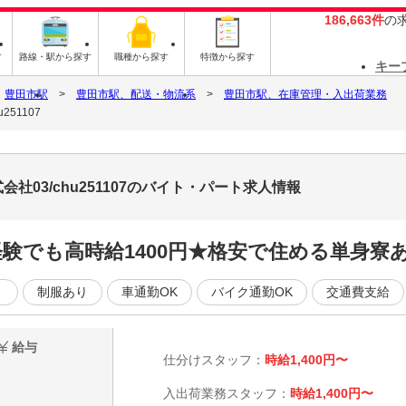
186,663件
の
す
路線・駅から探す
職種から探す
特徴から探す
キー
豊田市駅
豊田市駅、配送・物流系
豊田市駅、在庫管理・入出荷業務
51107
03/chu251107のバイト・パート求人情報
験でも高時給1400円★格安で住める単身寮
く
制服あり
車通勤OK
バイク通勤OK
交通費支給
給与
仕分けスタッフ：
時給1,400円〜
入出荷業務スタッフ：
時給1,400円〜