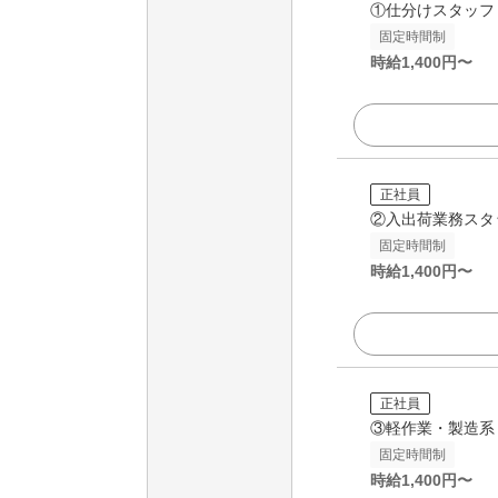
①仕分けスタッフ
固定時間制
時給
1,400
円〜
正社員
②入出荷業務スタ
固定時間制
時給
1,400
円〜
正社員
③軽作業・製造系
固定時間制
時給
1,400
円〜