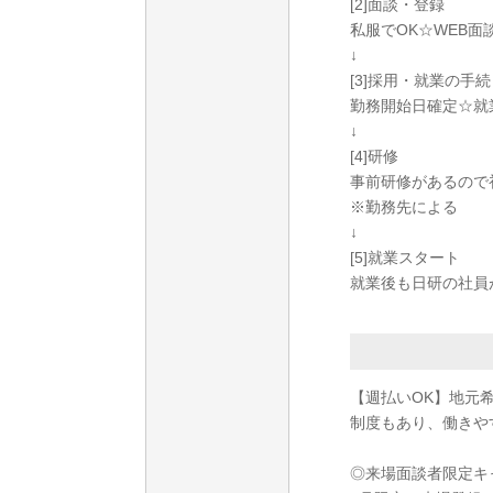
[2]面談・登録
私服でOK☆WEB
↓
[3]採用・就業の手
勤務開始日確定☆就
↓
[4]研修
事前研修があるので
※勤務先による
↓
[5]就業スタート
就業後も日研の社員
【週払いOK】地元
制度もあり、働きや
◎来場面談者限定キ