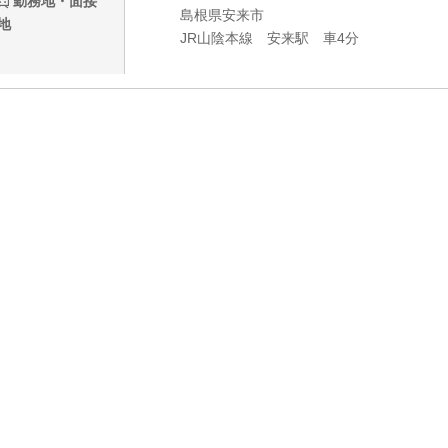
勤務地・面接
島根県安来市
地
JR山陰本線 安来駅 車4分