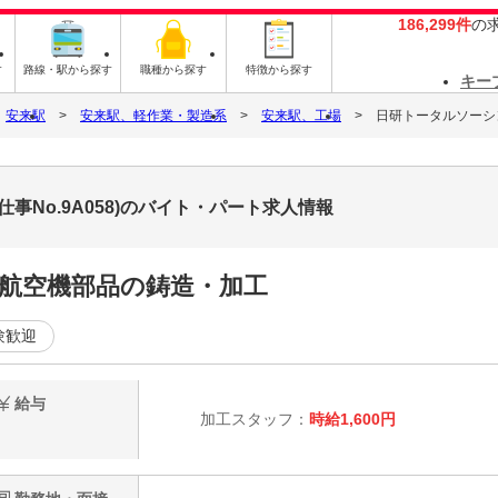
186,299件
の
す
路線・駅から探す
職種から探す
特徴から探す
キー
安来駅
安来駅、軽作業・製造系
安来駅、工場
日研トータルソーシング
事No.9A058)のバイト・パート求人情報
・航空機部品の鋳造・加工
験歓迎
給与
加工スタッフ：
時給1,600円