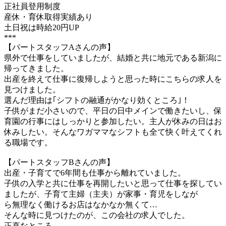
正社員登⽤制度
産休・育休取得実績あり
⼟⽇祝は時給20円UP
***
【パートスタッフAさんの声】
県外で仕事をしていましたが、結婚と共に地元である新潟に
帰ってきました。
出産を終えて仕事に復帰しようと思った時にこちらの求人を
見つけました。
選んだ理由は｢シフトの融通がかなり効くところ｣！
子供がまだ小さいので、平日の日中メインで働きたいし、保
育園の行事にはしっかりと参加したい。主人が休みの日はお
休みしたい。そんなワガママなシフトも全て快く叶えてくれ
る職場です。
【パートスタッフBさんの声】
出産・⼦育てで6年間も仕事から離れていました。
⼦供の⼊学と共に仕事を再開したいと思って仕事を探してい
ましたが、⼦育て主婦（主夫）が家事・育児をしなが
ら無理なく働けるお店はなかなか無くて…
そんな時に⾒つけたのが、この会社の求⼈でした。
正直なところ…