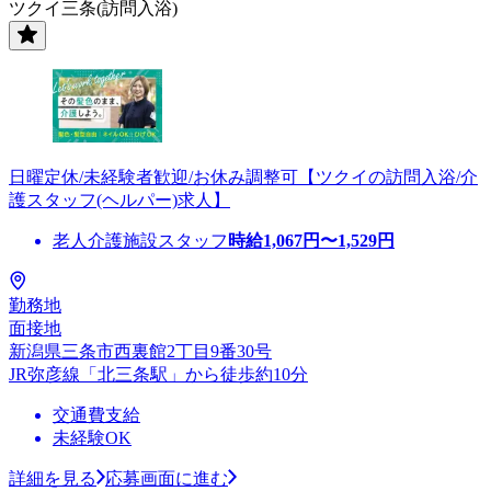
ツクイ三条(訪問入浴)
日曜定休/未経験者歓迎/お休み調整可【ツクイの訪問入浴/介
護スタッフ(ヘルパー)求人】
老人介護施設スタッフ
時給
1,067
円〜
1,529
円
勤務地
面接地
新潟県三条市西裏館2丁目9番30号
JR弥彦線「北三条駅」から徒歩約10分
交通費支給
未経験OK
詳細を見る
応募画面に進む