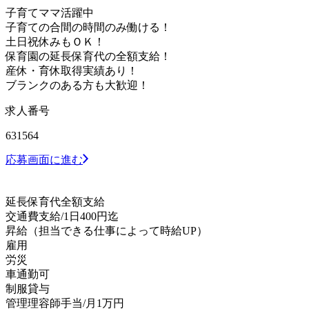
子育てママ活躍中
子育ての合間の時間のみ働ける！
土日祝休みもＯＫ！
保育園の延長保育代の全額支給！
産休・育休取得実績あり！
ブランクのある方も大歓迎！
求人番号
631564
応募画面に進む
延⻑保育代全額⽀給
交通費⽀給/1⽇400円迄
昇給（担当できる仕事によって時給UP）
雇⽤
労災
⾞通勤可
制服貸与
管理理容師⼿当/⽉1万円