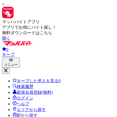
×
マッハバイトアプリ
アプリでお得にバイト探し！
無料ダウンロードはこちら
開く
0
キープ
メニュー
キープした求人を見る
0
検索履歴
新規会員登録(無料)
ログイン
ヘルプ
エリアから探す
駅から探す