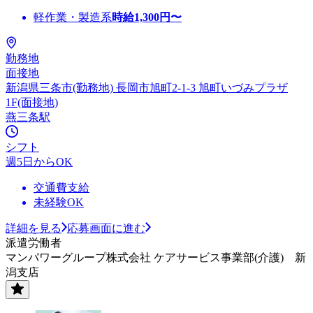
軽作業・製造系
時給
1,300
円〜
勤務地
面接地
新潟県三条市(勤務地) 長岡市旭町2-1-3 旭町いづみプラザ
1F(面接地)
燕三条駅
シフト
週5日からOK
交通費支給
未経験OK
詳細を見る
応募画面に進む
派遣労働者
マンパワーグループ株式会社 ケアサービス事業部(介護) 新
潟支店