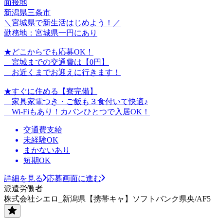
面接地
新潟県三条市
＼宮城県で新生活はじめよう！／
勤務地：宮城県一円にあり
★どこからでも応募OK！
宮城までの交通費は【0円】
お近くまでお迎えに行きます！
★すぐに住める【寮完備】
家具家電つき・ご飯も３食付いて快適♪
Wi-Fiもあり！カバンひとつで入居OK！
交通費支給
未経験OK
まかないあり
短期OK
詳細を見る
応募画面に進む
派遣労働者
株式会社シエロ_新潟県【携帯キャ】ソフトバンク県央/AF5