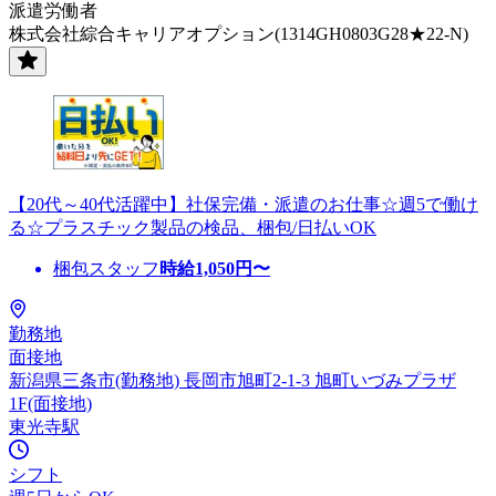
派遣労働者
株式会社綜合キャリアオプション(1314GH0803G28★22-N)
【20代～40代活躍中】社保完備・派遣のお仕事☆週5で働け
る☆プラスチック製品の検品、梱包/日払いOK
梱包スタッフ
時給
1,050
円〜
勤務地
面接地
新潟県三条市(勤務地) 長岡市旭町2-1-3 旭町いづみプラザ
1F(面接地)
東光寺駅
シフト