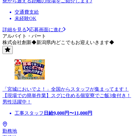
寮から通える距離の現場をご紹介します♪
交通費支給
未経験OK
詳細を見る
応募画面に進む
アルバイト・パート
株式会社創新◆新潟県内どこでもお迎えいきます◆
「宮城においでよ！」全国からスタッフが集まってます！
【現場での簡単作業】スグに住める個室寮でご飯3食付き！
男性活躍中！
工事スタッフ
日給
9,000
円〜
11,000
円
勤務地