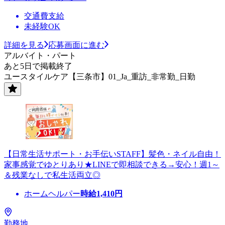
交通費支給
未経験OK
詳細を見る
応募画面に進む
アルバイト・パート
あと5日で掲載終了
ユースタイルケア【三条市】01_Ja_重訪_非常勤_日勤
【日常生活サポート・お手伝いSTAFF】髪色・ネイル自由！
家事感覚でゆとりあり★LINEで即相談できる→安心！週1～
＆残業なしで私生活両立◎
ホームヘルパー
時給
1,410
円
勤務地