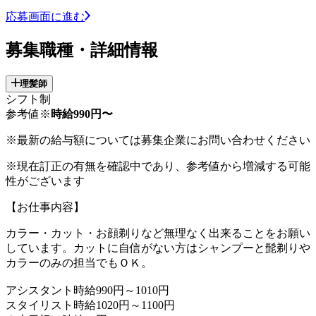
応募画面に進む
募集職種・詳細情報
理髪師
シフト制
参考値※
時給990円〜
※最新の給与額については募集企業にお問い合わせください
※現在訂正の有無を確認中であり、参考値から増減する可能
性がございます
【お仕事内容】
カラー・カット・お顔剃りなど無理なく出来ることをお願い
しています。カットに自信がない方はシャンプーと髭剃りや
カラーのみの担当でもＯＫ。
アシスタント時給990円～1010円
スタイリスト時給1020円～1100円