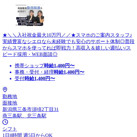
★＼＼入社祝金最大10万円／／★スマホのご案内スタッフ♪
実績豊富なシエロなら未経験でも安心のサポート体制◎普段
からスマホを使ってれば即戦力！高収入＆嬉しい週払い/ス
ピード採用・WEB面談◎
携帯ショップ
時給
1,400
円〜
事務・受付・経理
時給
1,400
円〜
受付
時給
1,400
円〜
勤務地
面接地
新潟県三条市須頃2丁目31
燕三条駅、北三条駅
シフト
1日8時間 週5日からOK