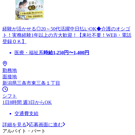
経験が活かせる◎20～50代活躍中日払いOK◆介護のオシゴ
ト！実務経験1年以上の方大歓迎！【来社不要！WEB・電話
登録ＯＫ】
医療・福祉系
時給
1,250
円〜
1,400
円
勤務地
面接地
新潟県三条市東三条１丁目
シフト
1日8時間 週3日からOK
交通費支給
詳細を見る
応募画面に進む
アルバイト・パート