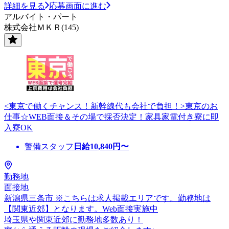
詳細を見る
応募画面に進む
アルバイト・パート
株式会社ＭＫＲ(145)
<東京で働くチャンス！新幹線代も会社で負担！>東京のお
仕事☆WEB面接＆その場で採否決定！家具家電付き寮に即
入寮OK
警備スタッフ
日給
10,840
円〜
勤務地
面接地
新潟県三条市 ※こちらは求人掲載エリアです。勤務地は
【関東近郊】となります。Web面接実施中
埼玉県や関東近郊に勤務地多数あり！