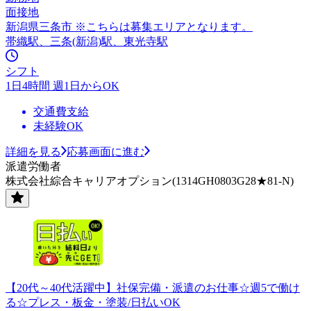
面接地
新潟県三条市 ※こちらは募集エリアとなります。
帯織駅、三条(新潟)駅、東光寺駅
シフト
1日4時間 週1日からOK
交通費支給
未経験OK
詳細を見る
応募画面に進む
派遣労働者
株式会社綜合キャリアオプション(1314GH0803G28★81-N)
【20代～40代活躍中】社保完備・派遣のお仕事☆週5で働け
る☆プレス・板金・塗装/日払いOK