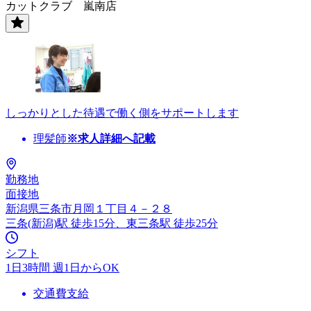
カットクラブ 嵐南店
しっかりとした待遇で働く側をサポートします
理髪師
※求人詳細へ記載
勤務地
面接地
新潟県三条市月岡１丁目４－２８
三条(新潟)駅 徒歩15分、東三条駅 徒歩25分
シフト
1日3時間 週1日からOK
交通費支給