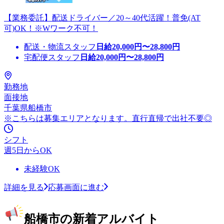
【業務委託】配送ドライバー／20～40代活躍！普免(AT
可)OK！※Wワーク不可！
配送・物流スタッフ
日給
20,000
円〜
28,800
円
宅配便スタッフ
日給
20,000
円〜
28,800
円
勤務地
面接地
千葉県船橋市
※こちらは募集エリアとなります。直行直帰で出社不要◎
シフト
週5日からOK
未経験OK
詳細を見る
応募画面に進む
船橋市の新着アルバイト