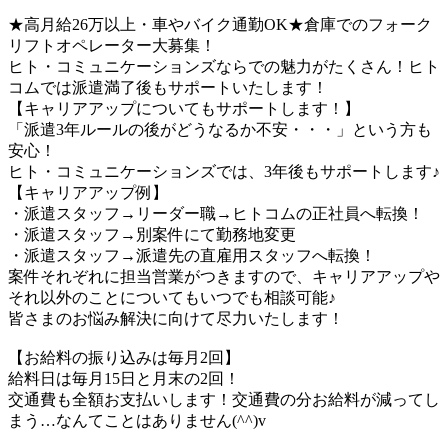
★高月給26万以上・車やバイク通勤OK★倉庫でのフォーク
リフトオペレーター大募集！
ヒト・コミュニケーションズならでの魅力がたくさん！ヒト
コムでは派遣満了後もサポートいたします！
【キャリアアップについてもサポートします！】
「派遣3年ルールの後がどうなるか不安・・・」という方も
安心！
ヒト・コミュニケーションズでは、3年後もサポートします♪
【キャリアアップ例】
・派遣スタッフ→リーダー職→ヒトコムの正社員へ転換！
・派遣スタッフ→別案件にて勤務地変更
・派遣スタッフ→派遣先の直雇用スタッフへ転換！
案件それぞれに担当営業がつきますので、キャリアアップや
それ以外のことについてもいつでも相談可能♪
皆さまのお悩み解決に向けて尽力いたします！
【お給料の振り込みは毎月2回】
給料日は毎月15日と月末の2回！
交通費も全額お支払いします！交通費の分お給料が減ってし
まう…なんてことはありません(^^)v