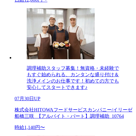
調理補助スタッフ募集！無資格・未経験で
もすぐ始められる、カンタンな盛り付け＆
洗浄メインのお仕事です！初めての方でも
安心してスタートできます♪
07月30日UP
株式会社HITOWAフードサービスカンパニー/イリーゼ
船橋三咲_【アルバイト・パート】調理補助_10764
時給1,140円〜