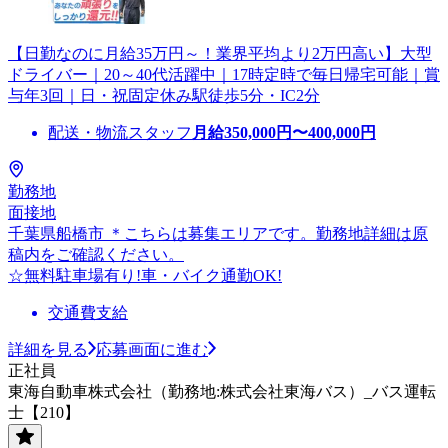
【日勤なのに月給35万円～！業界平均より2万円高い】大型
ドライバー｜20～40代活躍中｜17時定時で毎日帰宅可能｜賞
与年3回｜日・祝固定休み駅徒歩5分・IC2分
配送・物流スタッフ
月給
350,000
円〜
400,000
円
勤務地
面接地
千葉県船橋市 ＊こちらは募集エリアです。勤務地詳細は原
稿内をご確認ください。
☆無料駐車場有り!車・バイク通勤OK!
交通費支給
詳細を見る
応募画面に進む
正社員
東海自動車株式会社（勤務地:株式会社東海バス）_バス運転
士【210】