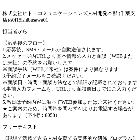
株式会社ヒト・コミュニケーションズ人材開発本部 (千葉支
店)/s0f15ishibusawa01
担当者から
【応募後のフロー】
1.応募後、SMS・メールが自動送信されます。
2.メッセージ内URLより基本情報の入力と面談（WEBまた
は来社）の予約をお願いします。
※面談手法（WEB／来社）は案件により異なります
3.予約完了メールをご確認ください。
※面談日・時間・面談方法などの詳細が記載されております
4.事前入力フォームを、URLより面談前日までにご入力くだ
さい。
5.当日は予約内容に沿ってWEB参加またはご来社ください。
★ご案内のため、時間帯を問わずAIよりお電話する場合が
あります（下4桁：8058）
フリーテキスト
【現場で活躍できる人材を育てる実践的な研修プログラム】