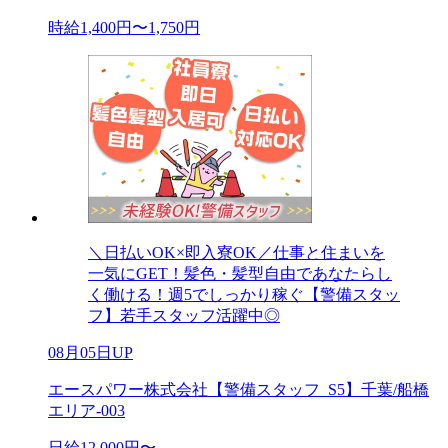
時給1,400円〜1,750円
＼日払いOK×即入寮OK／仕事と住まいを
一気にGET！髪色・髪型自由であなたらし
く働ける！週5でしっかり稼ぐ【警備スタッ
フ】若手スタッフ活躍中◎
08月05日UP
エースパワー株式会社【警備スタッフ_S5】千葉/船橋
エリア-003
日給12,000円〜