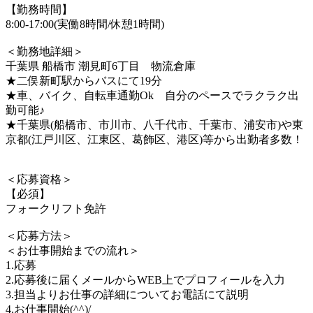
【勤務時間】
8:00-17:00(実働8時間/休憩1時間)
＜勤務地詳細＞
千葉県 船橋市 潮見町6丁目 物流倉庫
★二俣新町駅からバスにて19分
★車、バイク、自転車通勤Ok 自分のペースでラクラク出
勤可能♪
★千葉県(船橋市、市川市、八千代市、千葉市、浦安市)や東
京都(江戸川区、江東区、葛飾区、港区)等から出勤者多数！
＜応募資格＞
【必須】
フォークリフト免許
＜応募方法＞
＜お仕事開始までの流れ＞
1.応募
2.応募後に届くメールからWEB上でプロフィールを入力
3.担当よりお仕事の詳細についてお電話にて説明
4.お仕事開始(^^)/