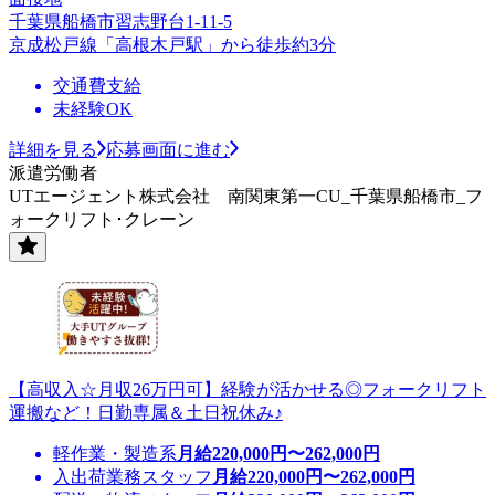
千葉県船橋市習志野台1-11-5
京成松戸線「高根木戸駅」から徒歩約3分
交通費支給
未経験OK
詳細を見る
応募画面に進む
派遣労働者
UTエージェント株式会社 南関東第一CU_千葉県船橋市_フ
ォークリフト･クレーン
【高収入☆月収26万円可】経験が活かせる◎フォークリフト
運搬など！日勤専属＆土日祝休み♪
軽作業・製造系
月給
220,000
円〜
262,000
円
入出荷業務スタッフ
月給
220,000
円〜
262,000
円