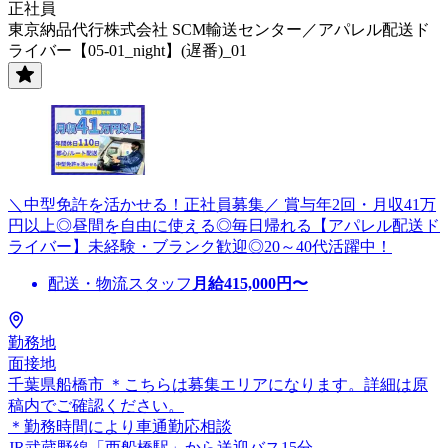
正社員
東京納品代行株式会社 SCM輸送センター／アパレル配送ド
ライバー【05-01_night】(遅番)_01
＼中型免許を活かせる！正社員募集／ 賞与年2回・月収41万
円以上◎昼間を自由に使える◎毎日帰れる【アパレル配送ド
ライバー】未経験・ブランク歓迎◎20～40代活躍中！
配送・物流スタッフ
月給
415,000
円〜
勤務地
面接地
千葉県船橋市 ＊こちらは募集エリアになります。詳細は原
稿内でご確認ください。
＊勤務時間により車通勤応相談
JR武蔵野線「西船橋駅」から送迎バス15分