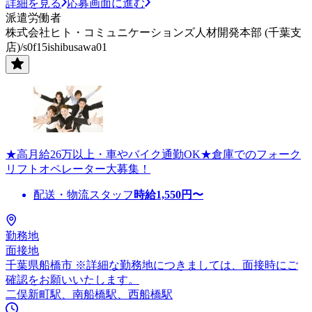
詳細を見る
応募画面に進む
派遣労働者
株式会社ヒト・コミュニケーションズ人材開発本部 (千葉支
店)/s0f15ishibusawa01
★高月給26万以上・車やバイク通勤OK★倉庫でのフォーク
リフトオペレーター大募集！
配送・物流スタッフ
時給
1,550
円〜
勤務地
面接地
千葉県船橋市 ※詳細な勤務地につきましては、面接時にご
確認をお願いいたします。
二俣新町駅、南船橋駅、西船橋駅