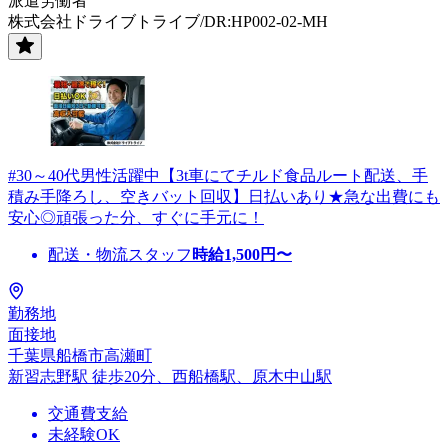
派遣労働者
株式会社ドライブトライブ/DR:HP002-02-MH
#30～40代男性活躍中【3t車にてチルド食品ルート配送、手
積み手降ろし、空きバット回収】日払いあり★急な出費にも
安心◎頑張った分、すぐに手元に！
配送・物流スタッフ
時給
1,500
円〜
勤務地
面接地
千葉県船橋市高瀬町
新習志野駅 徒歩20分、西船橋駅、原木中山駅
交通費支給
未経験OK