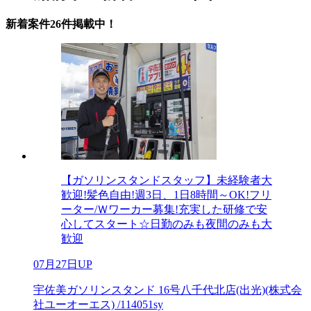
新着案件26件掲載中！
【ガソリンスタンドスタッフ】未経験者大
歓迎!髪色自由!週3日、1日8時間～OK!フリ
ーター/Ｗワーカー募集!充実した研修で安
心してスタート☆日勤のみも夜間のみも大
歓迎
07月27日UP
宇佐美ガソリンスタンド 16号八千代北店(出光)(株式会
社ユーオーエス) /114051sy