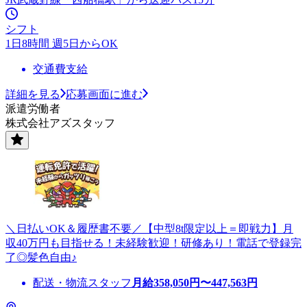
シフト
1日8時間 週5日からOK
交通費支給
詳細を見る
応募画面に進む
派遣労働者
株式会社アズスタッフ
＼日払いOK＆履歴書不要／【中型8t限定以上＝即戦力】月
収40万円も目指せる！未経験歓迎！研修あり！電話で登録完
了◎髪色自由♪
配送・物流スタッフ
月給
358,050
円〜
447,563
円