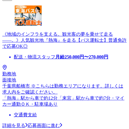
《地域のインフラを支える。観光客の夢を乗せて走る
――。》人気観光地『熱海』を走る【バス運転士】普通免許
で応募OK◎
配送・物流スタッフ
月給
250,000
円〜
270,000
円
勤務地
面接地
千葉県船橋市 ※こちらは勤務エリアになります。詳しくは
求人内をご確認ください。
「熱海」駅から車で約12分「来宮」駅から車で約7分・マイ
カー通勤ＯＫ・駐車場あり
交通費支給
詳細を見る
応募画面に進む