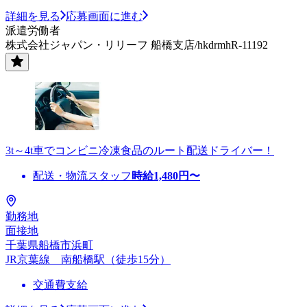
詳細を見る
応募画面に進む
派遣労働者
株式会社ジャパン・リリーフ 船橋支店/hkdrmhR-11192
3t～4t車でコンビニ冷凍食品のルート配送ドライバー！
配送・物流スタッフ
時給
1,480
円〜
勤務地
面接地
千葉県船橋市浜町
JR京葉線 南船橋駅（徒歩15分）
交通費支給