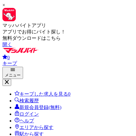
×
マッハバイトアプリ
アプリでお得にバイト探し！
無料ダウンロードはこちら
開く
0
キープ
メニュー
キープした求人を見る
0
検索履歴
新規会員登録(無料)
ログイン
ヘルプ
エリアから探す
駅から探す