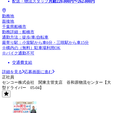
配送・物流スタッフ
月給
220,000
円〜
262,000
円
勤務地
面接地
千葉県船橋市
勤務詳細：船橋市
通勤方法：徒歩/車/自転車
最寄り駅：小室駅から車6分・三咲駅から車15分
※構内の（無料）駐車場利用OK
※バイク通勤不可
交通費支給
詳細を見る
応募画面に進む
正社員
センコー株式会社 関東主管支店 谷和原物流センター【大
型ドライバー 05-04】