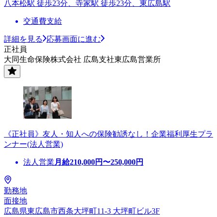
八本松駅 徒歩23分、寺家駅 徒歩23分、東広島駅
交通費支給
詳細を見る
応募画面に進む
正社員
大同生命保険株式会社 広島支社東広島営業所
《正社員》友人・知人への保険勧誘なし！企業福利厚生プラ
ンナー(法人営業)
法人営業
月給
210,000
円〜
250,000
円
勤務地
面接地
広島県東広島市西条大坪町11-3 大坪町ビル3F