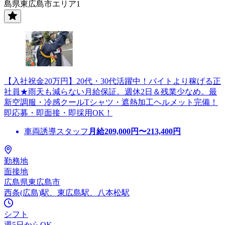
島県東広島市エリア1
【入社祝金20万円】20代・30代活躍中！バイトより稼げる正
社員★雨天も減らない月給保証。週休2日＆残業少なめ。最
新空調服・冷感クールTシャツ・遮熱加工ヘルメット完備！
即応募・即面接・即採用OK！
車両誘導スタッフ
月給
209,000
円〜
213,400
円
勤務地
面接地
広島県東広島市
西条(広島)駅、東広島駅、八本松駅
シフト
週5日からOK