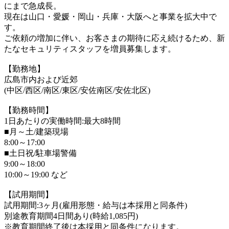
にまで急成長。
現在は山口・愛媛・岡山・兵庫・大阪へと事業を拡大中で
す。
ご依頼の増加に伴い、お客さまの期待に応え続けるため、新
たなセキュリティスタッフを増員募集します。
【勤務地】
広島市内および近郊
(中区/西区/南区/東区/安佐南区/安佐北区)
【勤務時間】
1日あたりの実働時間:最大8時間
■月～土/建築現場
8:00～17:00
■土日祝/駐車場警備
9:00～18:00
10:00～19:00 など
【試用期間】
試用期間:3ヶ月(雇用形態・給与は本採用と同条件)
別途教育期間4日間あり(時給1,085円)
※教育期間終了後は本採用と同条件になります。