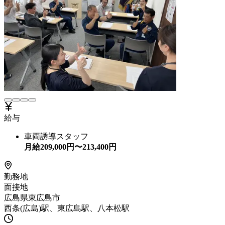
給与
車両誘導スタッフ
月給
209,000
円〜
213,400
円
勤務地
面接地
広島県東広島市
西条(広島)駅、東広島駅、八本松駅