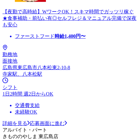
【夜勤で高時給】WワークOK！スキマ時間でガッツリ稼ぐ
★食事補助・前払い有◎セルフレジ＆マニュアル完備で深夜
も安心
ファーストフード
時給
1,400
円〜
勤務地
面接地
広島県東広島市八本松東2-10-8
寺家駅、八本松駅
シフト
1日2時間 週2日からOK
交通費支給
未経験OK
詳細を見る
応募画面に進む
アルバイト・パート
きもののやしま 東広島店