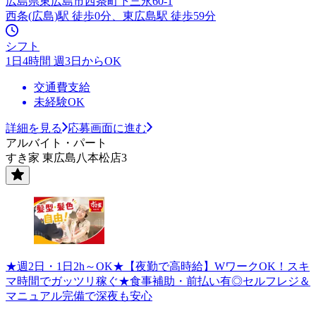
広島県東広島市西条町下三永60-1
西条(広島)駅 徒歩0分、東広島駅 徒歩59分
シフト
1日4時間 週3日からOK
交通費支給
未経験OK
詳細を見る
応募画面に進む
アルバイト・パート
すき家 東広島八本松店3
★週2日・1日2h～OK★【夜勤で高時給】WワークOK！スキ
マ時間でガッツリ稼ぐ★食事補助・前払い有◎セルフレジ＆
マニュアル完備で深夜も安心