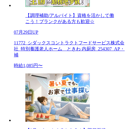
【調理補助/アルバイト】資格を活かして働
こう！ブランクがある方も歓迎☆
07月29日UP
11772_シダックスコントラクトフードサービス株式会
社_特別養護老人ホーム ときわ 内厨房_254307_AP・
補
時給1,085円〜