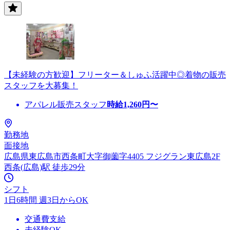
【未経験の方歓迎】フリーター＆しゅふ活躍中◎着物の販売
スタッフを大募集！
アパレル販売スタッフ
時給
1,260
円〜
勤務地
面接地
広島県東広島市西条町大字御薗字4405 フジグラン東広島2F
西条(広島)駅 徒歩29分
シフト
1日6時間 週3日からOK
交通費支給
未経験OK