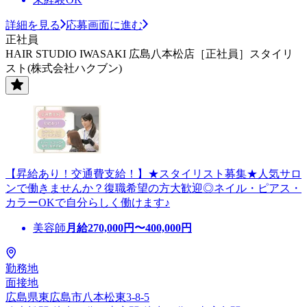
詳細を見る
応募画面に進む
正社員
HAIR STUDIO IWASAKI 広島八本松店［正社員］スタイリ
スト(株式会社ハクブン)
【昇給あり！交通費支給！】★スタイリスト募集★人気サロ
ンで働きませんか？復職希望の方大歓迎◎ネイル・ピアス・
カラーOKで自分らしく働けます♪
美容師
月給
270,000
円〜
400,000
円
勤務地
面接地
広島県東広島市八本松東3-8-5