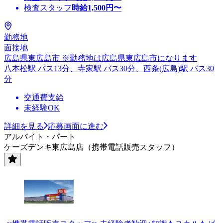
検査スタッフ
時給
1,500
円〜
勤務地
面接地
広島県東広島市 ※勤務地は広島県東広島市になります
八本松駅 バス13分、寺家駅 バス30分、西条(広島)駅 バス30
分
交通費支給
未経験OK
詳細を見る
応募画面に進む
アルバイト・パート
ケーズデンキ東広島店（携帯電話販売スタッフ）