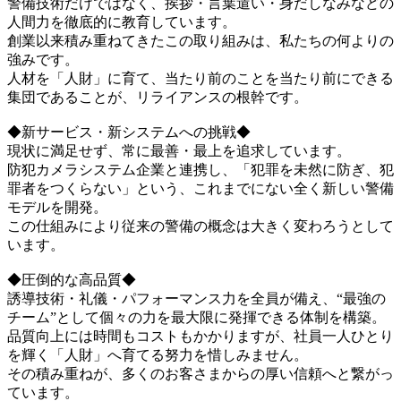
警備技術だけではなく、挨拶・言葉遣い・身だしなみなどの
人間力を徹底的に教育しています。
創業以来積み重ねてきたこの取り組みは、私たちの何よりの
強みです。
人材を「人財」に育て、当たり前のことを当たり前にできる
集団であることが、リライアンスの根幹です。
◆新サービス・新システムへの挑戦◆
現状に満足せず、常に最善・最上を追求しています。
防犯カメラシステム企業と連携し、「犯罪を未然に防ぎ、犯
罪者をつくらない」という、これまでにない全く新しい警備
モデルを開発。
この仕組みにより従来の警備の概念は大きく変わろうとして
います。
◆圧倒的な高品質◆
誘導技術・礼儀・パフォーマンス力を全員が備え、“最強の
チーム”として個々の力を最大限に発揮できる体制を構築。
品質向上には時間もコストもかかりますが、社員一人ひとり
を輝く「人財」へ育てる努力を惜しみません。
その積み重ねが、多くのお客さまからの厚い信頼へと繋がっ
ています。