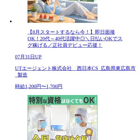
【8月スタートするなら今！】即日面接
OK！20代～40代活躍中◎＼日払いOKでス
グ稼げる／正社員デビュー応援！
07月31日UP
UTエージェント株式会社 西日本CS_広島県東広島市
_製造
時給1,200円〜1,700円