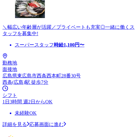
＼幅広い年齢層が活躍／プライベートも充実◎一緒に働くス
タッフを募集中!
スーパースタッフ
時給
1,100
円〜
勤務地
面接地
広島県東広島市西条西本町28番30号
西条(広島)駅 徒歩7分
シフト
1日3時間 週2日からOK
未経験OK
詳細を見る
応募画面に進む