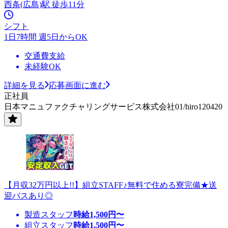
西条(広島)駅 徒歩11分
シフト
1日7時間 週5日からOK
交通費支給
未経験OK
詳細を見る
応募画面に進む
正社員
日本マニュファクチャリングサービス株式会社01/hiro120420
【月収32万円以上!!】組立STAFF♪無料で住める寮完備★送
迎バスあり◎
製造スタッフ
時給
1,500
円〜
組立スタッフ
時給
1,500
円〜