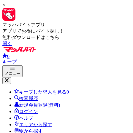
×
マッハバイトアプリ
アプリでお得にバイト探し！
無料ダウンロードはこちら
開く
0
キープ
メニュー
キープした求人を見る
0
検索履歴
新規会員登録(無料)
ログイン
ヘルプ
エリアから探す
駅から探す