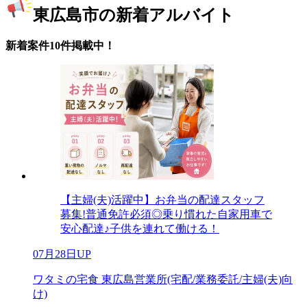
東広島市の新着アルバイト
新着案件10件掲載中！
【主婦(夫)活躍中】お弁当の配達スタッフ
募集!普通免許必須◎乗り慣れた自家用車で
安心配達♪子供を連れて働ける！
07月28日UP
ワタミの宅食 東広島営業所(宅配/業務委託/主婦(夫)向
け)