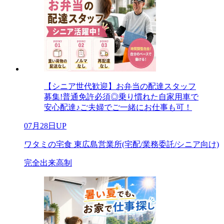
【シニア世代歓迎】お弁当の配達スタッフ
募集!普通免許必須◎乗り慣れた自家用車で
安心配達♪ご夫婦でご一緒にお仕事も可！
07月28日UP
ワタミの宅食 東広島営業所(宅配/業務委託/シニア向け)
完全出来高制