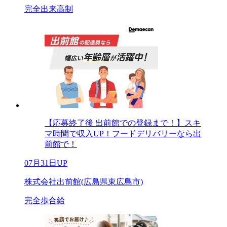
完全出来高制
【応募終了後 出前館での登録まで！】スキ
マ時間で収入UP！フードデリバリーなら出
前館で！
07月31日UP
株式会社出前館(広島県東広島市)
完全歩合給