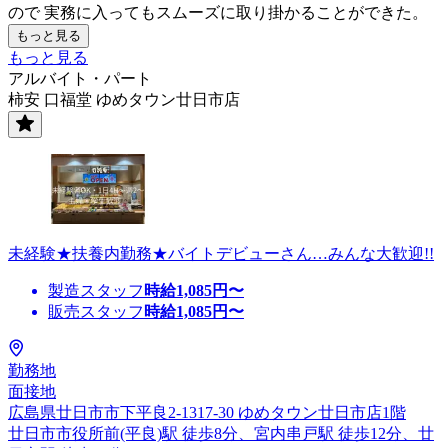
ので 実務に入ってもスムーズに取り掛かることができた。
もっと見る
もっと見る
アルバイト・パート
柿安 口福堂 ゆめタウン廿日市店
未経験★扶養内勤務★バイトデビューさん…みんな大歓迎!!
製造スタッフ
時給
1,085
円〜
販売スタッフ
時給
1,085
円〜
勤務地
面接地
広島県廿日市市下平良2-1317-30 ゆめタウン廿日市店1階
廿日市市役所前(平良)駅 徒歩8分、宮内串戸駅 徒歩12分、廿