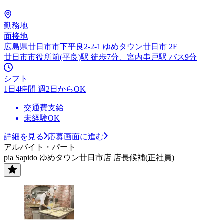
勤務地
面接地
広島県廿日市市下平良2-2-1 ゆめタウン廿日市 2F
廿日市市役所前(平良)駅 徒歩7分、宮内串戸駅 バス9分
シフト
1日4時間 週2日からOK
交通費支給
未経験OK
詳細を見る
応募画面に進む
アルバイト・パート
pia Sapido ゆめタウン廿日市店 店長候補(正社員)