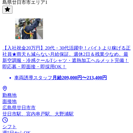
島県廿日市市エリア1
【入社祝金20万円】20代・30代活躍中！バイトより稼げる正
社員★雨天も減らない月給保証。週休2日＆残業少なめ。最
新空調服・冷感クールTシャツ・遮熱加工ヘルメット完備！
即応募・即面接・即採用OK！
車両誘導スタッフ
月給
209,000
円〜
213,400
円
勤務地
面接地
広島県廿日市市
廿日市駅、宮内串戸駅、大野浦駅
シフト
週5日からOK