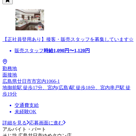
【正社員登用あり】接客・販売スタッフを募集しています☆
販売スタッフ
時給
1,090
円〜
1,120
円
勤務地
面接地
広島県廿日市市宮内1066-1
地御前駅 徒歩17分、宮内(広島)駅 徒歩18分、宮内串戸駅 徒
歩19分
交通費支給
未経験OK
詳細を見る
応募画面に進む
アルバイト・パート
そじ坊 広島廿日市ゆめタウン店