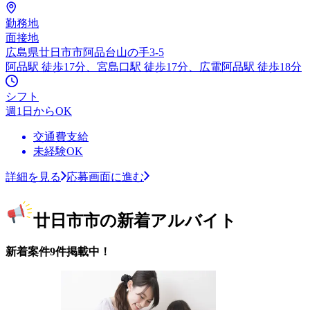
勤務地
面接地
広島県廿日市市阿品台山の手3-5
阿品駅 徒歩17分、宮島口駅 徒歩17分、広電阿品駅 徒歩18分
シフト
週1日からOK
交通費支給
未経験OK
詳細を見る
応募画面に進む
廿日市市の新着アルバイト
新着案件9件掲載中！