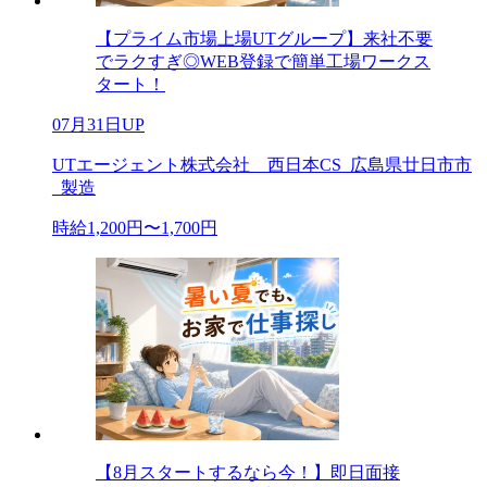
【プライム市場上場UTグループ】来社不要
でラクすぎ◎WEB登録で簡単工場ワークス
タート！
07月31日UP
UTエージェント株式会社 西日本CS_広島県廿日市市
_製造
時給1,200円〜1,700円
【8月スタートするなら今！】即日面接