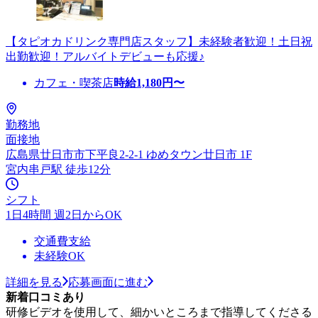
【タピオカドリンク専門店スタッフ】未経験者歓迎！土日祝
出勤歓迎！アルバイトデビューも応援♪
カフェ・喫茶店
時給
1,180
円〜
勤務地
面接地
広島県廿日市市下平良2-2-1 ゆめタウン廿日市 1F
宮内串戸駅 徒歩12分
シフト
1日4時間 週2日からOK
交通費支給
未経験OK
詳細を見る
応募画面に進む
新着口コミあり
研修ビデオを使用して、細かいところまで指導してくださる