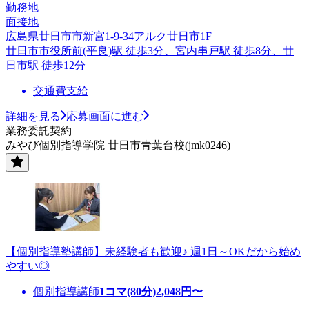
勤務地
面接地
広島県廿日市市新宮1-9-34アルク廿日市1F
廿日市市役所前(平良)駅 徒歩3分、宮内串戸駅 徒歩8分、廿
日市駅 徒歩12分
交通費支給
詳細を見る
応募画面に進む
業務委託契約
みやび個別指導学院 廿日市青葉台校(jmk0246)
【個別指導塾講師】未経験者も歓迎♪ 週1日～OKだから始め
やすい◎
個別指導講師
1コマ(80分)
2,048
円〜