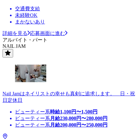
交通費支給
未経験OK
まかないあり
詳細を見る
応募画面に進む
アルバイト・パート
NAIL JAM
Nail Jamはネイリストの幸せも真剣に追求します。 日・祝
日定休日
ビューティー系
時給
1,100
円〜
1,500
円
ビューティー系
月給
230,000
円〜
280,000
円
ビューティー系
月給
200,000
円〜
250,000
円