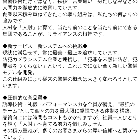
警備技術だけではなく、挨拶・言葉遣い・身だしなみなどの
人間力を徹底的に教育しています。
創業以来積み重ねてきたこの取り組みは、私たちの何よりの
強みです。
人材を「人財」に育て、当たり前のことを当たり前にできる
集団であることが、リライアンスの根幹です。
◆新サービス・新システムへの挑戦◆
現状に満足せず、常に最善・最上を追求しています。
防犯カメラシステム企業と連携し、「犯罪を未然に防ぎ、犯
罪者をつくらない」という、これまでにない全く新しい警備
モデルを開発。
この仕組みにより従来の警備の概念は大きく変わろうとして
います。
◆圧倒的な高品質◆
誘導技術・礼儀・パフォーマンス力を全員が備え、“最強の
チーム”として個々の力を最大限に発揮できる体制を構築。
品質向上には時間もコストもかかりますが、社員一人ひとり
を輝く「人財」へ育てる努力を惜しみません。
その積み重ねが、多くのお客さまからの厚い信頼へと繋がっ
ています。