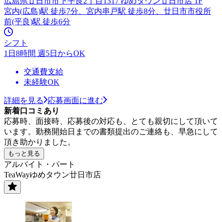
広島県廿日市市下平良2丁目1317 ゆめタウン廿日市店 1F
宮内(広島)駅 徒歩7分、宮内串戸駅 徒歩8分、廿日市市役所
前(平良)駅 徒歩6分
シフト
1日8時間 週5日からOK
交通費支給
未経験OK
詳細を見る
応募画面に進む
新着口コミあり
応募時、面接時、応募後の対応も、とても親切にして頂いて
います。勤務開始日までの書類提出のご連絡も、早急にして
頂き助かりました。
もっと見る
アルバイト・パート
TeaWayゆめタウン廿日市店