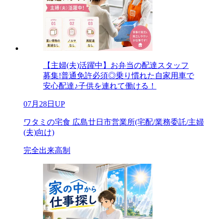
【主婦(夫)活躍中】お弁当の配達スタッフ
募集!普通免許必須◎乗り慣れた自家用車で
安心配達♪子供を連れて働ける！
07月28日UP
ワタミの宅食 広島廿日市営業所(宅配/業務委託/主婦
(夫)向け)
完全出来高制