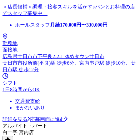
＜店長候補＞調理・接客スキルを活かす♪パンとお料理の店
でスタッフ募集中！
ホールスタッフ
月給
170,000
円〜
330,000
円
勤務地
面接地
広島県廿日市市下平良2-2-1 ゆめタウン廿日市
廿日市市役所前(平良)駅 徒歩6分、宮内串戸駅 徒歩10分、廿
日市駅 徒歩12分
シフト
1日8時間からOK
交通費支給
まかないあり
詳細を見る
応募画面に進む
アルバイト・パート
白十字 宮内店