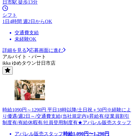
日市駅 徒歩13分
シフト
1日4時間 週2日からOK
交通費支給
未経験OK
詳細を見る
応募画面に進む
アルバイト・パート
ikka ゆめタウン廿日市店
時給1090円～1290円 平日18時以降/土日祝＋50円※経験によ
り優遇/週2日～/交通費支給(当社規定内)/昇給有/従業員割引
制度有/有給休暇有/社員登用制度有★アパレル販売スタッフ
アパレル販売スタッフ
時給
1,090
円〜
1,290
円