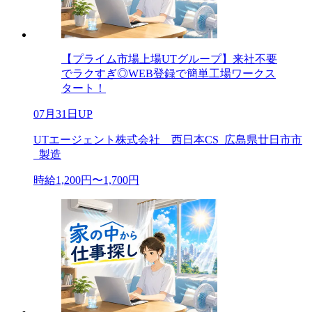
【プライム市場上場UTグループ】来社不要
でラクすぎ◎WEB登録で簡単工場ワークス
タート！
07月31日UP
UTエージェント株式会社 西日本CS_広島県廿日市市
_製造
時給1,200円〜1,700円