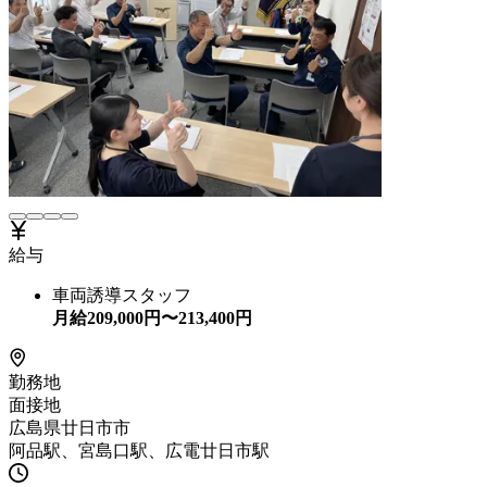
給与
車両誘導スタッフ
月給
209,000
円〜
213,400
円
勤務地
面接地
広島県廿日市市
阿品駅、宮島口駅、広電廿日市駅