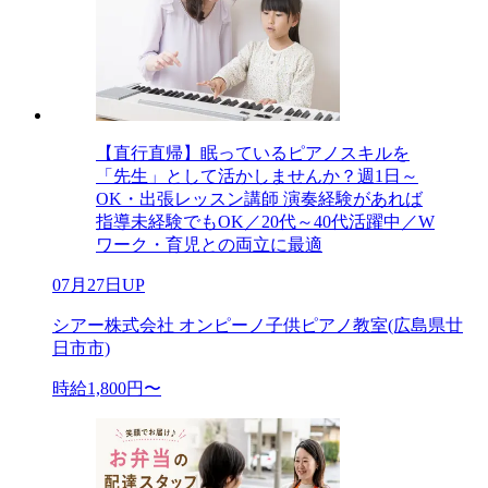
【直行直帰】眠っているピアノスキルを
「先生」として活かしませんか？週1日～
OK・出張レッスン講師 演奏経験があれば
指導未経験でもOK／20代～40代活躍中／W
ワーク・育児との両立に最適
07月27日UP
シアー株式会社 オンピーノ子供ピアノ教室(広島県廿
日市市)
時給1,800円〜