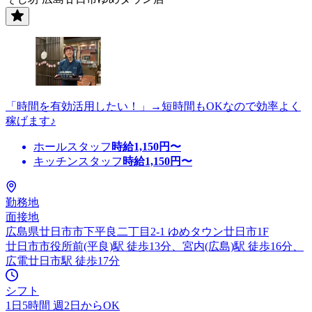
「時間を有効活用したい！」→短時間もOKなので効率よく
稼げます♪
ホールスタッフ
時給
1,150
円〜
キッチンスタッフ
時給
1,150
円〜
勤務地
面接地
広島県廿日市市下平良二丁目2-1 ゆめタウン廿日市1F
廿日市市役所前(平良)駅 徒歩13分、宮内(広島)駅 徒歩16分、
広電廿日市駅 徒歩17分
シフト
1日5時間 週2日からOK