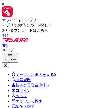
×
マッハバイトアプリ
アプリでお得にバイト探し！
無料ダウンロードはこちら
開く
0
キープ
メニュー
キープした求人を見る
0
検索履歴
新規会員登録(無料)
ログイン
ヘルプ
エリアから探す
駅から探す