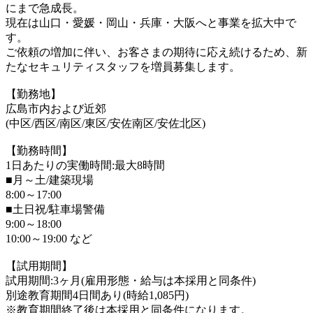
にまで急成長。
現在は山口・愛媛・岡山・兵庫・大阪へと事業を拡大中で
す。
ご依頼の増加に伴い、お客さまの期待に応え続けるため、新
たなセキュリティスタッフを増員募集します。
【勤務地】
広島市内および近郊
(中区/西区/南区/東区/安佐南区/安佐北区)
【勤務時間】
1日あたりの実働時間:最大8時間
■月～土/建築現場
8:00～17:00
■土日祝/駐車場警備
9:00～18:00
10:00～19:00 など
【試用期間】
試用期間:3ヶ月(雇用形態・給与は本採用と同条件)
別途教育期間4日間あり(時給1,085円)
※教育期間終了後は本採用と同条件になります。