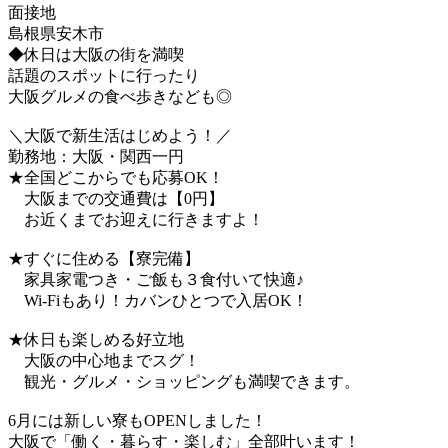
面接地
島根県安木市
◆休日は大阪の街を満喫
話題のスポットに行ったり
大阪グルメの食べ歩きなども◎
＼大阪で新生活はじめよう！／
勤務地：大阪・関西一円
★全国どこからでも応募OK！
大阪までの交通費は【0円】
お近くまでお迎えに行きますよ！
★すぐに住める【寮完備】
家具家電つき・ご飯も３食付いて快適♪
Wi-Fiもあり！カバンひとつで入居OK！
★休日も楽しめる好立地
大阪の中心地までスグ！
観光・グルメ・ショッピングも満喫できます。
6月には新しい寮もOPENしました！
大阪で「働く・暮らす・楽しむ」全部叶います！