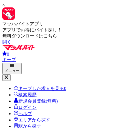
×
マッハバイトアプリ
アプリでお得にバイト探し！
無料ダウンロードはこちら
開く
0
キープ
メニュー
キープした求人を見る
0
検索履歴
新規会員登録(無料)
ログイン
ヘルプ
エリアから探す
駅から探す