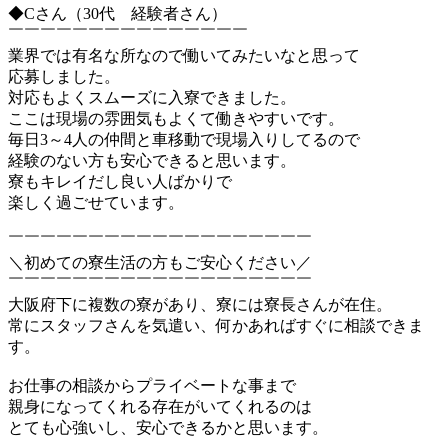
◆Cさん（30代 経験者さん）
￣￣￣￣￣￣￣￣￣￣￣￣￣￣￣
業界では有名な所なので働いてみたいなと思って
応募しました。
対応もよくスムーズに入寮できました。
ここは現場の雰囲気もよくて働きやすいです。
毎日3～4人の仲間と車移動で現場入りしてるので
経験のない方も安心できると思います。
寮もキレイだし良い人ばかりで
楽しく過ごせています。
￣￣￣￣￣￣￣￣￣￣￣￣￣￣￣￣￣￣￣
＼初めての寮生活の方もご安心ください／
￣￣￣￣￣￣￣￣￣￣￣￣￣￣￣￣￣￣￣
大阪府下に複数の寮があり、寮には寮長さんが在住。
常にスタッフさんを気遣い、何かあればすぐに相談できま
す。
お仕事の相談からプライベートな事まで
親身になってくれる存在がいてくれるのは
とても心強いし、安心できるかと思います。