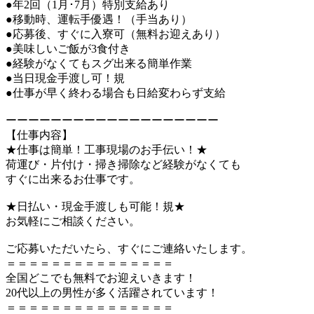
●年2回（1月･7月）特別支給あり
●移動時、運転手優遇！（手当あり）
●応募後、すぐに入寮可（無料お迎えあり）
●美味しいご飯が3食付き
●経験がなくてもスグ出来る簡単作業
●当日現金手渡し可！規
●仕事が早く終わる場合も日給変わらず支給
ーーーーーーーーーーーーーーーーーーー
【仕事内容】
★仕事は簡単！工事現場のお手伝い！★
荷運び・片付け・掃き掃除など経験がなくても
すぐに出来るお仕事です。
★日払い・現金手渡しも可能！規★
お気軽にご相談ください。
ご応募いただいたら、すぐにご連絡いたします。
＝＝＝＝＝＝＝＝＝＝＝＝＝＝＝
全国どこでも無料でお迎えいきます！
20代以上の男性が多く活躍されています！
＝＝＝＝＝＝＝＝＝＝＝＝＝＝＝