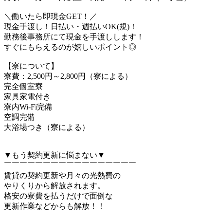
＼働いたら即現金GET！／
現金手渡し！日払い・週払いOK(規)！
勤務後事務所にて現金を手渡しします！
すぐにもらえるのが嬉しいポイント◎
【寮について】
寮費：2,500円～2,800円（寮による）
完全個室寮
家具家電付き
寮内Wi-Fi完備
空調完備
大浴場つき（寮による）
▼もう契約更新に悩まない▼
￣￣￣￣￣￣￣￣￣￣￣￣￣￣￣￣￣
賃貸の契約更新や月々の光熱費の
やりくりから解放されます。
格安の寮費を払うだけで面倒な
更新作業などからも解放！！