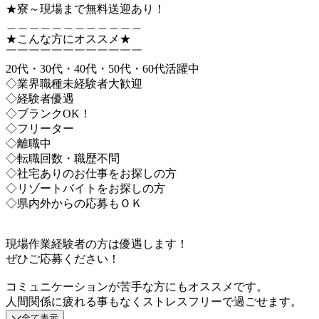
★寮～現場まで無料送迎あり！
＿＿＿＿＿＿＿＿＿＿＿＿
★こんな方にオススメ★
￣￣￣￣￣￣￣￣￣￣￣￣
20代・30代・40代・50代・60代活躍中
◇業界職種未経験者大歓迎
◇経験者優遇
◇ブランクOK！
◇フリーター
◇離職中
◇転職回数・職歴不問
◇社宅ありのお仕事をお探しの方
◇リゾートバイトをお探しの方
◇県内外からの応募もＯＫ
現場作業経験者の方は優遇します！
ぜひご応募ください！
コミュニケーションが苦手な方にもオススメです。
人間関係に疲れる事もなくストレスフリーで過ごせます。
全て表示