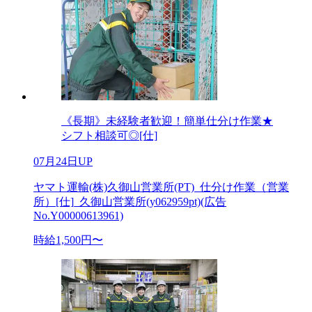
《長期》未経験者歓迎！簡単仕分け作業★
シフト相談可◎[仕]
07月24日UP
ヤマト運輸(株)久御山営業所(PT)_仕分け作業（営業
所）[仕]_久御山営業所(y062959pt)(広告
No.Y00000613961)
時給1,500円〜