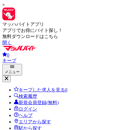
×
マッハバイトアプリ
アプリでお得にバイト探し！
無料ダウンロードはこちら
開く
0
キープ
メニュー
キープした求人を見る
0
検索履歴
新規会員登録(無料)
ログイン
ヘルプ
エリアから探す
駅から探す