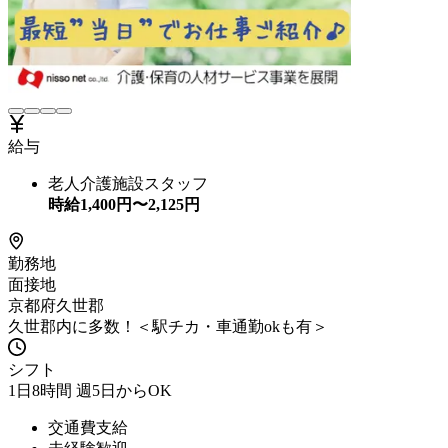
給与
老人介護施設スタッフ
時給
1,400
円〜
2,125
円
勤務地
面接地
京都府久世郡
久世郡内に多数！＜駅チカ・車通勤okも有＞
シフト
1日8時間 週5日からOK
交通費支給