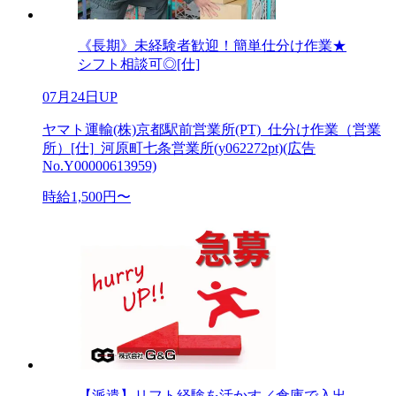
《長期》未経験者歓迎！簡単仕分け作業★
シフト相談可◎[仕]
07月24日UP
ヤマト運輸(株)京都駅前営業所(PT)_仕分け作業（営業
所）[仕]_河原町七条営業所(y062272pt)(広告
No.Y00000613959)
時給1,500円〜
【派遣】リフト経験を活かす／倉庫で入出