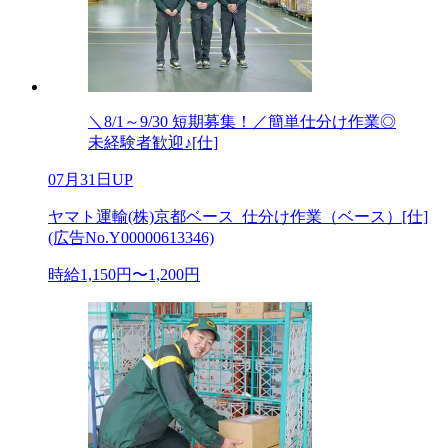
＼8/1～9/30 短期募集！／簡単仕分け作業◎
未経験者歓迎♪[仕]
07月31日UP
ヤマト運輸(株)京都ベース_仕分け作業（ベース）[仕]
(広告No.Y00000613346)
時給1,150円〜1,200円