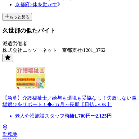
京都府×体を動かす
もっと見る
久世郡の似たバイト
派遣労働者
株式会社ニッソーネット 京都支社/1201_3762
【急募】介護福祉士／給与も環境も妥協なし！失敗しない職
場選びをサポート！◆2カ月～長期【日払いOK】
老人介護施設スタッフ
時給
1,700
円〜
2,125
円
勤務地