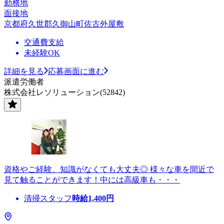
勤務地
面接地
京都府久世郡久御山町佐古外屋敷
交通費支給
未経験OK
詳細を見る
応募画面に進む
派遣労働者
株式会社レソリューション(52842)
資格やご経験、知識がなくても大丈夫◎ 様々な車を間近で
見て触ることができます！中には高級車も・・・
清掃スタッフ
時給
1,400
円