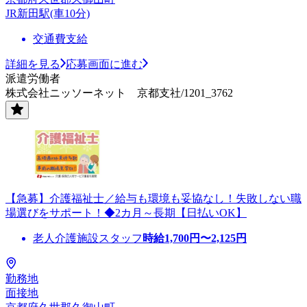
JR新田駅(車10分)
交通費支給
詳細を見る
応募画面に進む
派遣労働者
株式会社ニッソーネット 京都支社/1201_3762
【急募】介護福祉士／給与も環境も妥協なし！失敗しない職
場選びをサポート！◆2カ月～長期【日払いOK】
老人介護施設スタッフ
時給
1,700
円〜
2,125
円
勤務地
面接地