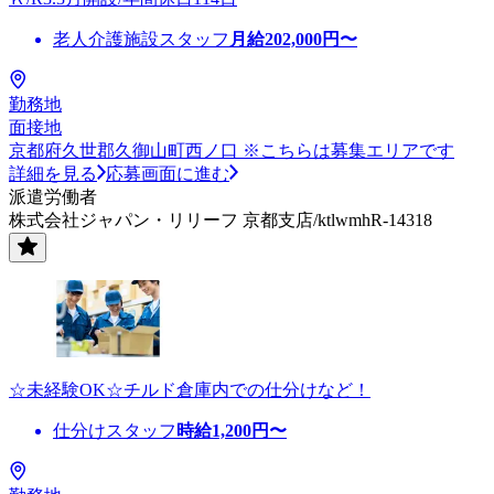
老人介護施設スタッフ
月給
202,000
円〜
勤務地
面接地
京都府久世郡久御山町西ノ口 ※こちらは募集エリアです
詳細を見る
応募画面に進む
派遣労働者
株式会社ジャパン・リリーフ 京都支店/ktlwmhR-14318
☆未経験OK☆チルド倉庫内での仕分けなど！
仕分けスタッフ
時給
1,200
円〜