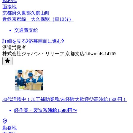
勤務地
面接地
京都府久世郡久御山町
近鉄京都線 大久保駅（車10分）
交通費支給
詳細を見る
応募画面に進む
派遣労働者
株式会社ジャパン・リリーフ 京都支店/ktlwmhR-14765
30代活躍中！加工補助業務/未経験大歓迎◎高時給1500円！
軽作業・製造系
時給
1,500
円〜
勤務地