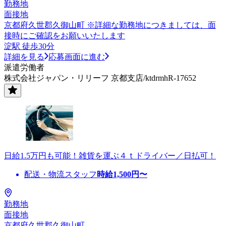
勤務地
面接地
京都府久世郡久御山町 ※詳細な勤務地につきましては、面
接時にご確認をお願いいたします
淀駅 徒歩30分
詳細を見る
応募画面に進む
派遣労働者
株式会社ジャパン・リリーフ 京都支店/ktdrmhR-17652
日給1.5万円も可能！雑貨を運ぶ４ｔドライバー／日払可！
配送・物流スタッフ
時給
1,500
円〜
勤務地
面接地
京都府久世郡久御山町