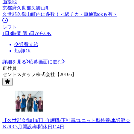
面接地
京都府久世郡久御山町
久世郡久御山町内に多数！＜駅チカ・車通勤okも有＞
シフト
1日8時間 週5日からOK
交通費支給
短期OK
詳細を見る
応募画面に進む
正社員
セントスタッフ株式会社【20166】
【久世郡久御山町】介護職/正社員/ユニット型特養/車通勤Ｏ
Ｋ/R3.3月開設/年間休日114日