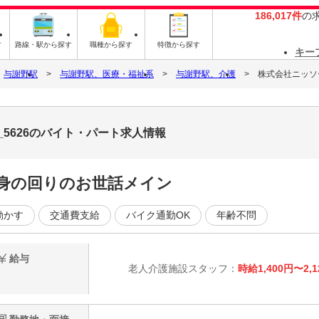
186,017件
の
す
路線・駅から探す
職種から探す
特徴から探す
キー
与謝野駅
与謝野駅、医療・福祉系
与謝野駅、介護
株式会社ニッソー
_5626のバイト・パート求人情報
や身の回りのお世話メイン
動かす
交通費支給
バイク通勤OK
年齢不問
給与
老人介護施設スタッフ：
時給1,400円〜2,1