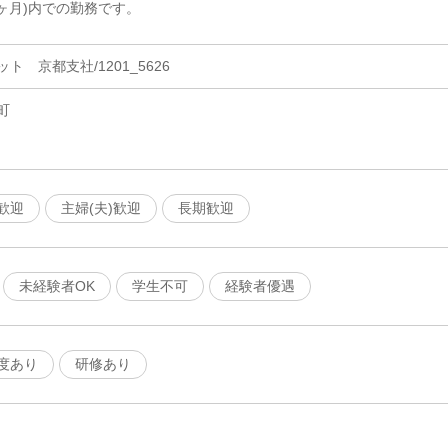
ヶ月)内での勤務です。
 京都支社/1201_5626
町
歓迎
主婦(夫)歓迎
長期歓迎
未経験者OK
学生不可
経験者優遇
度あり
研修あり