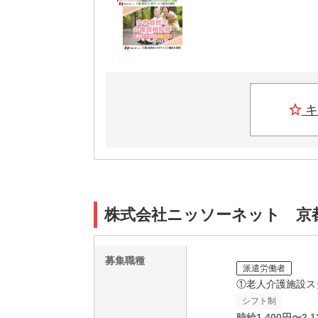
キ
株式会社ニッソーネット 京都支
募集職種
派遣労働者
①老人介護施設ス
シフト制
時給
1,400
円〜
2,1