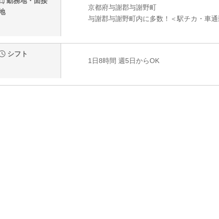
勤務地・面接
京都府与謝郡与謝野町
地
与謝郡与謝野町内に多数！＜駅チカ・車通
シフト
1日8時間 週5日からOK