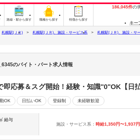
186,045件
の
す
路線・駅から探す
職種から探す
特徴から探す
キー
札幌駅(ＪＲ)
札幌駅(ＪＲ)、施設・サービス系
札幌駅(ＪＲ)、施設・サ
_6345のバイト・パート求人情報
即応募＆スグ開始！経験・知識"0"OK【日払
勤OK
日払いOK
登録制
未経験歓迎
給与
施設・サービス系：
時給1,350円〜1,937円