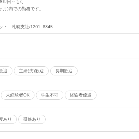
※即日～も可
ヶ月)内での勤務です。
 札幌支社/1201_6345
歓迎
主婦(夫)歓迎
長期歓迎
未経験者OK
学生不可
経験者優遇
度あり
研修あり