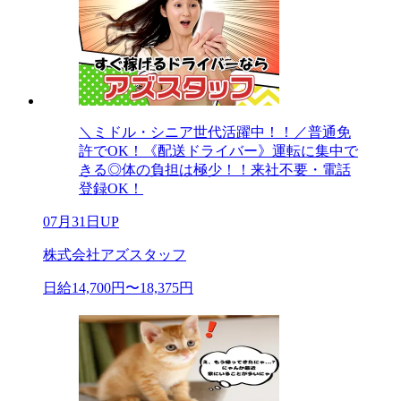
＼ミドル・シニア世代活躍中！！／普通免
許でOK！《配送ドライバー》運転に集中で
きる◎体の負担は極少！！来社不要・電話
登録OK！
07月31日UP
株式会社アズスタッフ
日給14,700円〜18,375円