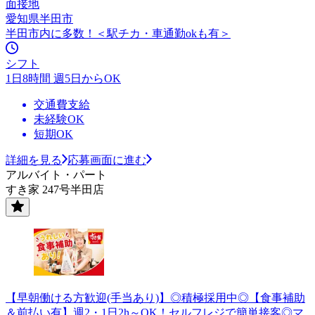
面接地
愛知県半田市
半田市内に多数！＜駅チカ・車通勤okも有＞
シフト
1日8時間 週5日からOK
交通費支給
未経験OK
短期OK
詳細を見る
応募画面に進む
アルバイト・パート
すき家 247号半田店
【早朝働ける方歓迎(手当あり)】◎積極採用中◎【食事補助
＆前払い有】週2・1日2h～OK！セルフレジで簡単接客◎マ