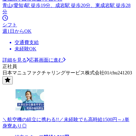
青山(愛知)駅 徒歩19分、成岩駅 徒歩20分、東成岩駅 徒歩28
分
シフト
週1日からOK
交通費支給
未経験OK
詳細を見る
応募画面に進む
正社員
日本マニュファクチャリングサービス株式会社01/chu241203
＼航空機の組立に携わる!!／未経験でも高時給1500円～♪単
身寮あり◎