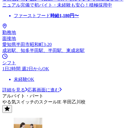
ニュアル完備で初バイト・未経験も安心！積極採用中
ファーストフード
時給
1,180
円〜
勤務地
面接地
愛知県半田市昭和町3-20
成岩駅、知多半田駅、半田駅、東成岩駅
シフト
1日2時間 週2日からOK
未経験OK
詳細を見る
応募画面に進む
アルバイト・パート
やる気スイッチのスクールIE 半田乙川校