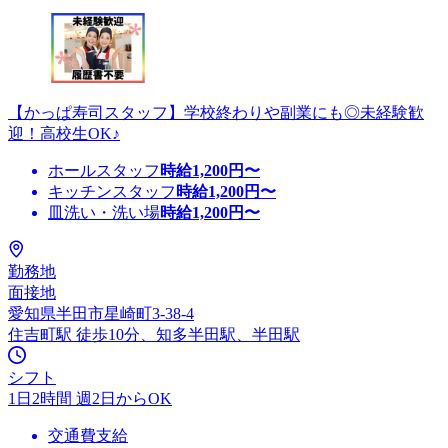
【かっぱ寿司スタッフ】学校終わりや副業にも◎未経験歓
迎！高校生OK♪
ホールスタッフ
時給
1,200
円〜
キッチンスタッフ
時給
1,200
円〜
皿洗い・洗い場
時給
1,200
円〜
勤務地
面接地
愛知県半田市星崎町3-38-4
住吉町駅 徒歩10分、知多半田駅、半田駅
シフト
1日2時間 週2日からOK
交通費支給