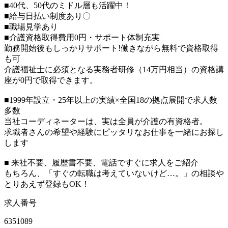
■40代、50代のミドル層も活躍中！
■給与日払い制度あり〇
■職場見学あり
■介護資格取得費用0円・サポート体制充実
勤務開始後もしっかりサポート!働きながら無料で資格取得
も可
介護福祉士に必須となる実務者研修（14万円相当）の資格講
座が0円で取得できます。
■1999年設立・25年以上の実績×全国18の拠点展開で求人数
多数
当社コーディネーターは、実は全員が介護の有資格者。
求職者さんの希望や経験にピッタリなお仕事を一緒にお探し
します
■ 来社不要、履歴書不要、電話ですぐに求人をご紹介
もちろん、「すぐの転職は考えていないけど…。」の相談や
とりあえず登録もOK！
求人番号
6351089