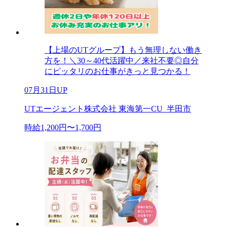
【上場のUTグループ】もう無理しない働き
方を！＼30～40代活躍中／来社不要◎自分
にピッタリのお仕事がきっと見つかる！
07月31日UP
UTエージェント株式会社 東海第一CU_半田市
時給1,200円〜1,700円