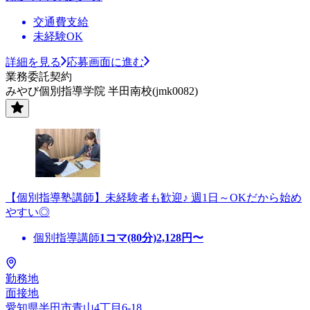
交通費支給
未経験OK
詳細を見る
応募画面に進む
業務委託契約
みやび個別指導学院 半田南校(jmk0082)
【個別指導塾講師】未経験者も歓迎♪ 週1日～OKだから始め
やすい◎
個別指導講師
1コマ(80分)
2,128
円〜
勤務地
面接地
愛知県半田市青山4丁目6-18