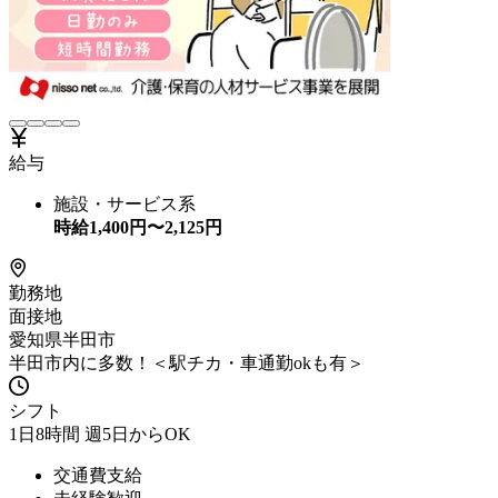
給与
施設・サービス系
時給
1,400
円〜
2,125
円
勤務地
面接地
愛知県半田市
半田市内に多数！＜駅チカ・車通勤okも有＞
シフト
1日8時間 週5日からOK
交通費支給