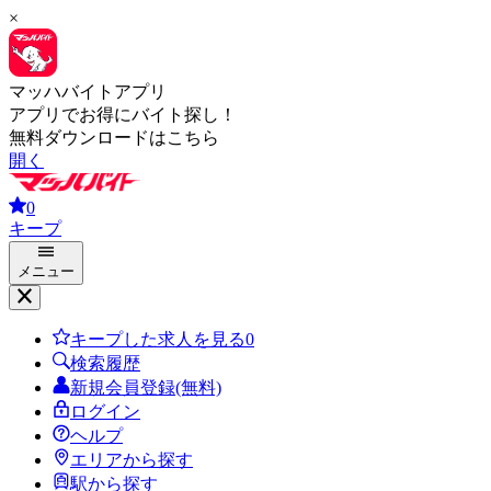
×
マッハバイトアプリ
アプリでお得にバイト探し！
無料ダウンロードはこちら
開く
0
キープ
メニュー
キープした求人を見る
0
検索履歴
新規会員登録(無料)
ログイン
ヘルプ
エリアから探す
駅から探す