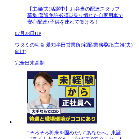
【主婦(夫)活躍中】お弁当の配達スタッフ
募集!普通免許必須◎乗り慣れた自家用車で
安心配達♪子供を連れて働ける！
07月28日UP
ワタミの宅食 愛知半田営業所(宅配/業務委託/主婦(夫)
向け)
完全出来高制
“そろそろ将来を固めたい”あなたへ。東証