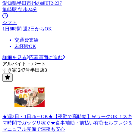
愛知県半田市州の崎町2-237
亀崎駅 徒歩24分
シフト
1日6時間 週2日からOK
交通費支給
未経験OK
詳細を見る
応募画面に進む
アルバイト・パート
すき家 247号半田店3
★週2日・1日2h～OK★【夜勤で高時給】WワークOK！スキ
マ時間でガッツリ稼ぐ★食事補助・前払い有◎セルフレジ＆
マニュアル完備で深夜も安心