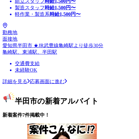
組立スタッフ
時給
1,500
円〜
製造スタッフ
時給
1,500
円〜
軽作業・製造系
時給
1,500
円〜
勤務地
面接地
愛知県半田市 ★JR武豊線亀崎駅より徒歩30分
亀崎駅、東浦駅、半田駅
交通費支給
未経験OK
詳細を見る
応募画面に進む
半田市の新着アルバイト
新着案件7件掲載中！