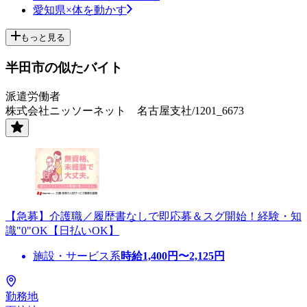
愛知県×体を動かす
もっと見る
半田市の似たバイト
派遣労働者
株式会社ニッソーネット 名古屋支社/1201_6673
【急募】介護職／履歴書なしで即応募＆スグ開始！経験・知
識"0"OK【日払いOK】
施設・サービス系
時給
1,400
円〜
2,125
円
勤務地