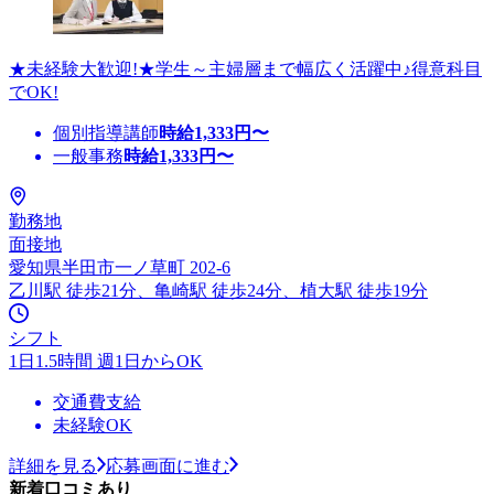
★未経験大歓迎!★学生～主婦層まで幅広く活躍中♪得意科目
でOK!
個別指導講師
時給
1,333
円〜
一般事務
時給
1,333
円〜
勤務地
面接地
愛知県半田市一ノ草町 202-6
乙川駅 徒歩21分、亀崎駅 徒歩24分、植大駅 徒歩19分
シフト
1日1.5時間 週1日からOK
交通費支給
未経験OK
詳細を見る
応募画面に進む
新着口コミあり