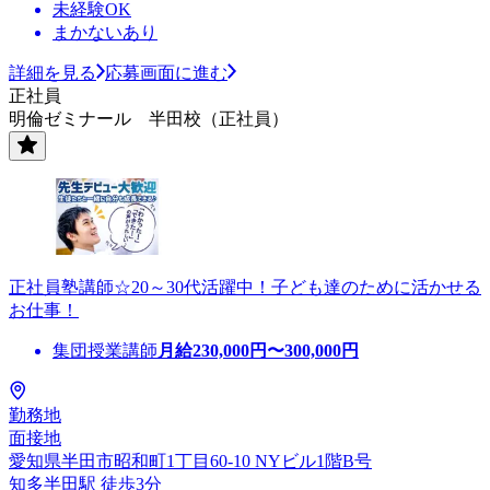
未経験OK
まかないあり
詳細を見る
応募画面に進む
正社員
明倫ゼミナール 半田校（正社員）
正社員塾講師☆20～30代活躍中！子ども達のために活かせる
お仕事！
集団授業講師
月給
230,000
円〜
300,000
円
勤務地
面接地
愛知県半田市昭和町1丁目60-10 NYビル1階B号
知多半田駅 徒歩3分