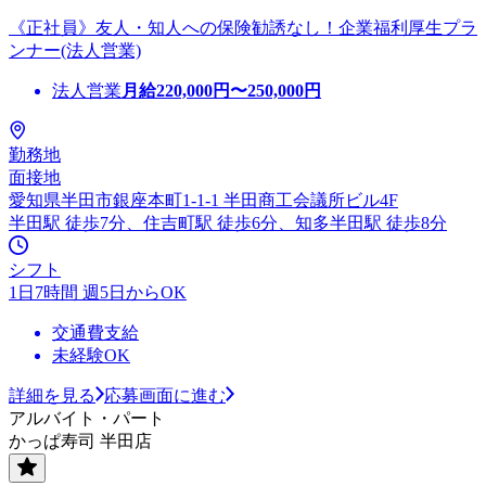
《正社員》友人・知人への保険勧誘なし！企業福利厚生プラ
ンナー(法人営業)
法人営業
月給
220,000
円〜
250,000
円
勤務地
面接地
愛知県半田市銀座本町1-1-1 半田商工会議所ビル4F
半田駅 徒歩7分、住吉町駅 徒歩6分、知多半田駅 徒歩8分
シフト
1日7時間 週5日からOK
交通費支給
未経験OK
詳細を見る
応募画面に進む
アルバイト・パート
かっぱ寿司 半田店