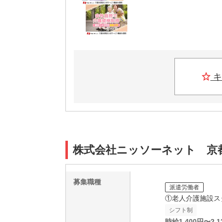
キ
株式会社ニッソーネット 京都支
募集職種
派遣労働者
①老人介護施設ス
シフト制
時給
1,400
円〜
2,1