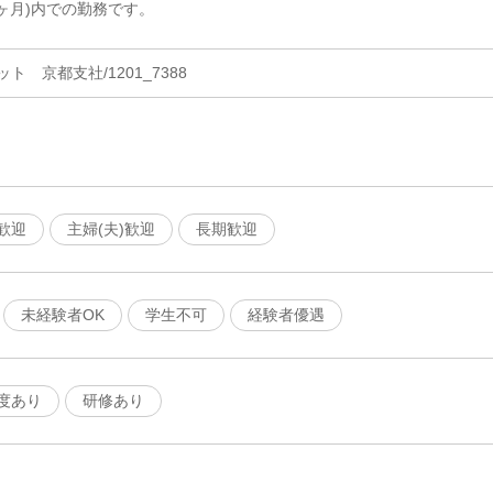
ヶ月)内での勤務です。
 京都支社/1201_7388
歓迎
主婦(夫)歓迎
長期歓迎
未経験者OK
学生不可
経験者優遇
度あり
研修あり