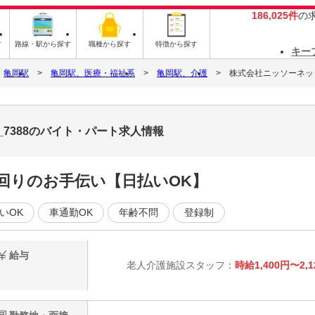
186,025件
の
す
路線・駅から探す
職種から探す
特徴から探す
キー
亀岡駅
亀岡駅、医療・福祉系
亀岡駅、介護
株式会社ニッソーネット 
_7388のバイト・パート求人情報
回りのお手伝い【日払いOK】
いOK
車通勤OK
年齢不問
登録制
給与
老人介護施設スタッフ：
時給1,400円〜2,1