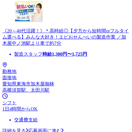
《20～40代活躍！》＊高時給◎【夕方から短時間orフルタイ
ム選べる】みんな大好き！エビおせんべいの製造作業 ／加
木屋中ノ池駅より車で約7分
製造スタッフ
時給
1,380
円〜
1,725
円
勤務地
面接地
愛知県東海市加木屋御林
高横須賀駅、太田川駅
シフト
1日4時間からOK
交通費支給
詳細を見る
応募画面に進む