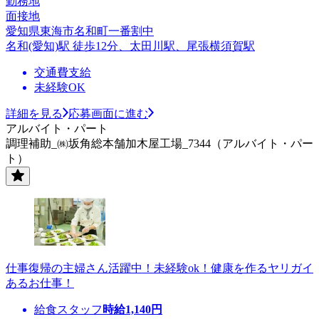
勤務地
面接地
愛知県東海市名和町一番割中
名和(愛知)駅 徒歩12分、太田川駅、尾張横須賀駅
交通費支給
未経験OK
詳細を見る
応募画面に進む
アルバイト・パート
調理補助_㈱坂角総本舗加木屋工場_7344（アルバイト・パー
ト）
仕事復帰の主婦さん活躍中！未経験ok！健康を作るヤリガイ
あるお仕事！
給食スタッフ
時給
1,140
円