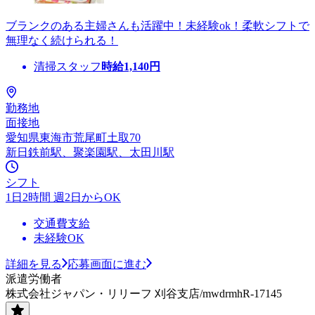
ブランクのある主婦さんも活躍中！未経験ok！柔軟シフトで
無理なく続けられる！
清掃スタッフ
時給
1,140
円
勤務地
面接地
愛知県東海市荒尾町土取70
新日鉄前駅、聚楽園駅、太田川駅
シフト
1日2時間 週2日からOK
交通費支給
未経験OK
詳細を見る
応募画面に進む
派遣労働者
株式会社ジャパン・リリーフ 刈谷支店/mwdrmhR-17145