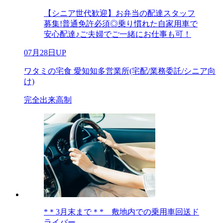
【シニア世代歓迎】お弁当の配達スタッフ
募集!普通免許必須◎乗り慣れた自家用車で
安心配達♪ご夫婦でご一緒にお仕事も可！
07月28日UP
ワタミの宅食 愛知知多営業所(宅配/業務委託/シニア向
け)
完全出来高制
*＊3月末まで＊* 敷地内での乗用車回送ド
ライバー