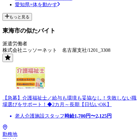
愛知県×体を動かす
もっと見る
東海市の似たバイト
派遣労働者
株式会社ニッソーネット 名古屋支社/1201_3308
【急募】介護福祉士／給与も環境も妥協なし！失敗しない職
場選びをサポート！◆2カ月～長期【日払いOK】
老人介護施設スタッフ
時給
1,700
円〜
2,125
円
勤務地