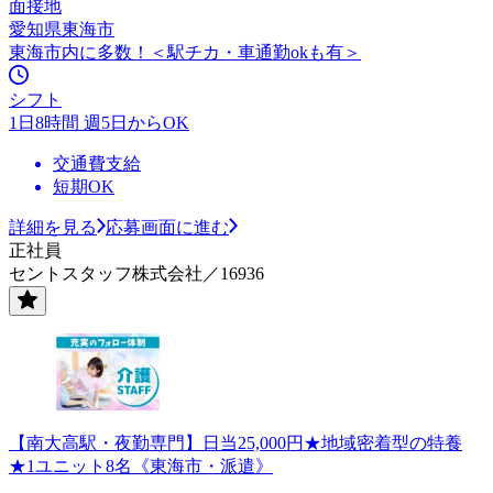
面接地
愛知県東海市
東海市内に多数！＜駅チカ・車通勤okも有＞
シフト
1日8時間 週5日からOK
交通費支給
短期OK
詳細を見る
応募画面に進む
正社員
セントスタッフ株式会社／16936
【南大高駅・夜勤専門】日当25,000円★地域密着型の特養
★1ユニット8名《東海市・派遣》