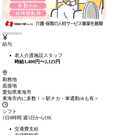
給与
老人介護施設スタッフ
時給
1,400
円〜
2,125
円
勤務地
面接地
愛知県東海市
東海市内に多数！＜駅チカ・車通勤okも有＞
シフト
1日8時間 週5日からOK
交通費支給