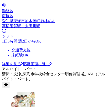
勤務地
面接地
愛知県東海市加木屋町御林43-1
高横須賀駅、太田川駅
シフト
1日5時間 週2日からOK
交通費支給
未経験OK
詳細を見る
応募画面に進む
アルバイト・パート
清掃・洗浄_東海市学校給食センター明倫調理場_1651（アル
バイト・パート）