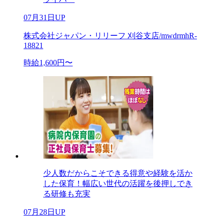
07月31日UP
株式会社ジャパン・リリーフ 刈谷支店/mwdrmhR-
18821
時給1,600円〜
少人数だからこそできる得意や経験を活か
した保育！幅広い世代の活躍を後押しでき
る研修も充実
07月28日UP