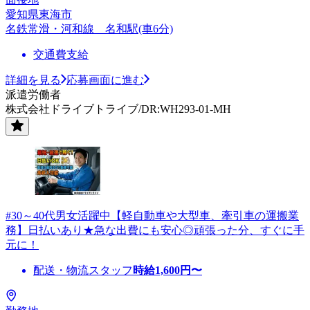
愛知県東海市
名鉄常滑・河和線 名和駅(車6分)
交通費支給
詳細を見る
応募画面に進む
派遣労働者
株式会社ドライブトライブ/DR:WH293-01-MH
#30～40代男女活躍中【軽自動車や大型車、牽引車の運搬業
務】日払いあり★急な出費にも安心◎頑張った分、すぐに手
元に！
配送・物流スタッフ
時給
1,600
円〜