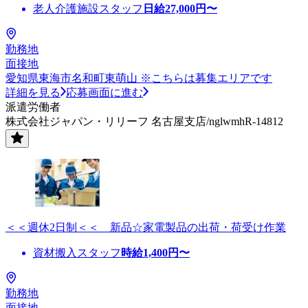
老人介護施設スタッフ
日給
27,000
円〜
勤務地
面接地
愛知県東海市名和町東萌山 ※こちらは募集エリアです
詳細を見る
応募画面に進む
派遣労働者
株式会社ジャパン・リリーフ 名古屋支店/nglwmhR-14812
＜＜週休2日制＜＜ 新品☆家電製品の出荷・荷受け作業
資材搬入スタッフ
時給
1,400
円〜
勤務地
面接地