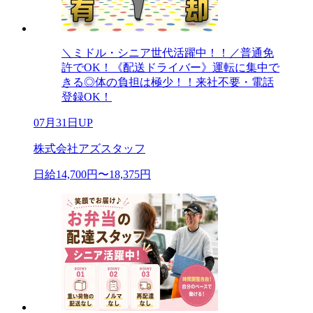
＼ミドル・シニア世代活躍中！！／普通免
許でOK！《配送ドライバー》運転に集中で
きる◎体の負担は極少！！来社不要・電話
登録OK！
07月31日UP
株式会社アズスタッフ
日給14,700円〜18,375円