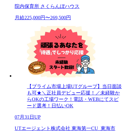
院内保育所 さくらんぼハウス
月給225,000円〜269,500円
【プライム市場上場UTグループ】当日面談
も可★＼正社員デビュー応援！／未経験か
らOKの工場ワーク！電話・WEBにてスピ
ード選考！日払いOK
07月31日UP
UTエージェント株式会社 東海第一CU_東海市