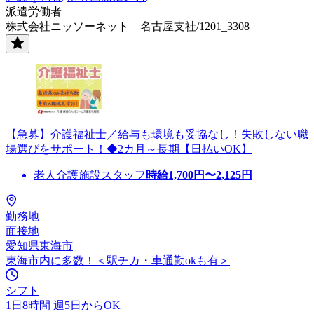
派遣労働者
株式会社ニッソーネット 名古屋支社/1201_3308
【急募】介護福祉士／給与も環境も妥協なし！失敗しない職
場選びをサポート！◆2カ月～長期【日払いOK】
老人介護施設スタッフ
時給
1,700
円〜
2,125
円
勤務地
面接地
愛知県東海市
東海市内に多数！＜駅チカ・車通勤okも有＞
シフト
1日8時間 週5日からOK