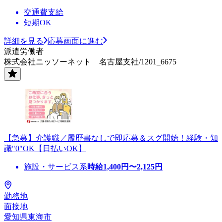
交通費支給
短期OK
詳細を見る
応募画面に進む
派遣労働者
株式会社ニッソーネット 名古屋支社/1201_6675
【急募】介護職／履歴書なしで即応募＆スグ開始！経験・知
識"0"OK【日払いOK】
施設・サービス系
時給
1,400
円〜
2,125
円
勤務地
面接地
愛知県東海市