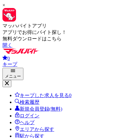
×
マッハバイトアプリ
アプリでお得にバイト探し！
無料ダウンロードはこちら
開く
0
キープ
メニュー
キープした求人を見る
0
検索履歴
新規会員登録(無料)
ログイン
ヘルプ
エリアから探す
駅から探す