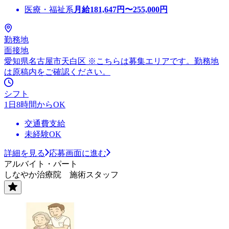
医療・福祉系
月給
181,647
円〜
255,000
円
勤務地
面接地
愛知県名古屋市天白区 ※こちらは募集エリアです。勤務地
は原稿内をご確認ください。
シフト
1日8時間からOK
交通費支給
未経験OK
詳細を見る
応募画面に進む
アルバイト・パート
しなやか治療院 施術スタッフ