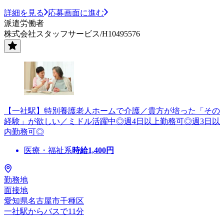
詳細を見る
応募画面に進む
派遣労働者
株式会社スタッフサービス/H10495576
【一社駅】特別養護老人ホームで介護／貴方が培った「その
経験」が欲しい／ミドル活躍中◎週4日以上勤務可◎週3日以
内勤務可◎
医療・福祉系
時給
1,400
円
勤務地
面接地
愛知県名古屋市千種区
一社駅からバスで11分