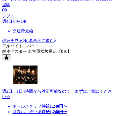
屋駅
シフト
週4日からOK
交通費支給
詳細を見る
応募画面に進む
アルバイト・パート
銀座アスター 名古屋松坂屋店【010】
週2日、1日4時間から対応可能なので、まずはご相談くださ
い☆
ホールスタッフ
時給
1,240
円〜
皿洗い・洗い場
時給
1,240
円〜