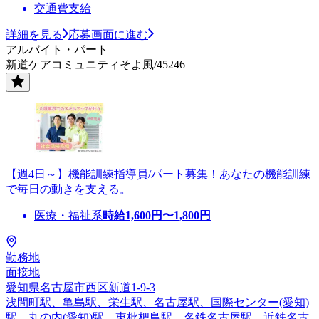
交通費支給
詳細を見る
応募画面に進む
アルバイト・パート
新道ケアコミュニティそよ風/45246
【週4日～】機能訓練指導員/パート募集！あなたの機能訓練
で毎日の動きを支える。
医療・福祉系
時給
1,600
円〜
1,800
円
勤務地
面接地
愛知県名古屋市西区新道1-9-3
浅間町駅、亀島駅、栄生駅、名古屋駅、国際センター(愛知)
駅、丸の内(愛知)駅、東枇杷島駅、名鉄名古屋駅、近鉄名古