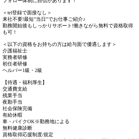
フォロー体制に自信があります！
＜tel登録で面接なし＞
来社不要!最短”当日”でお仕事ご紹介♪
勤務開始後もしっかりサポート!働きながら無料で資格取得
も可！
＜以下の資格をお持ちの方は給与面で優遇します＞
介護福祉士
実務者研修
初任者研修
ヘルパー1級・2級
【待遇・福利厚生】
交通費支給
残業手当
夜勤手当
社会保険完備
有給休暇
車・バイクOK※勤務地による
無料健康診断
資格取得応援制度/規定