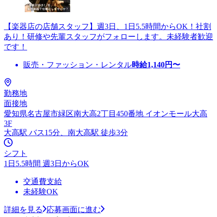
【楽器店の店舗スタッフ】週3日、1日5.5時間からOK！社割
あり！研修や先輩スタッフがフォローします。未経験者歓迎
です！
販売・ファッション・レンタル
時給
1,140
円〜
勤務地
面接地
愛知県名古屋市緑区南大高2丁目450番地 イオンモール大高
3F
大高駅 バス15分、南大高駅 徒歩3分
シフト
1日5.5時間 週3日からOK
交通費支給
未経験OK
詳細を見る
応募画面に進む