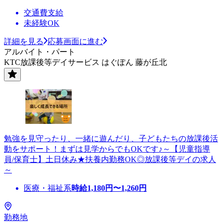
交通費支給
未経験OK
詳細を見る
応募画面に進む
アルバイト・パート
KTC放課後等デイサービス はぐぽん 藤が丘北
勉強を見守ったり、一緒に遊んだり、子どもたちの放課後活
動をサポート！まずは見学からでもOKです♪～【児童指導
員/保育士】土日休み★扶養内勤務OK◎放課後等デイの求人
～
医療・福祉系
時給
1,180
円〜
1,260
円
勤務地