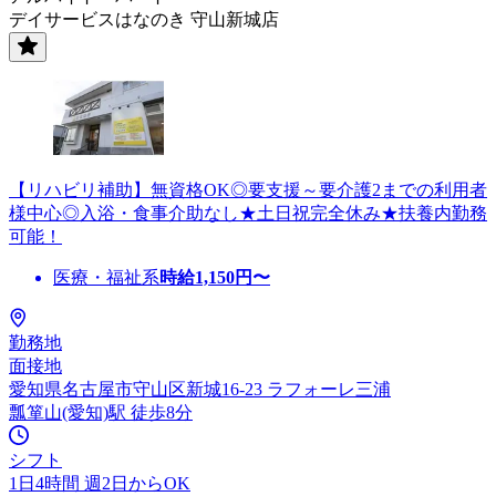
デイサービスはなのき 守山新城店
【リハビリ補助】無資格OK◎要支援～要介護2までの利用者
様中心◎入浴・食事介助なし★土日祝完全休み★扶養内勤務
可能！
医療・福祉系
時給
1,150
円〜
勤務地
面接地
愛知県名古屋市守山区新城16-23 ラフォーレ三浦
瓢箪山(愛知)駅 徒歩8分
シフト
1日4時間 週2日からOK