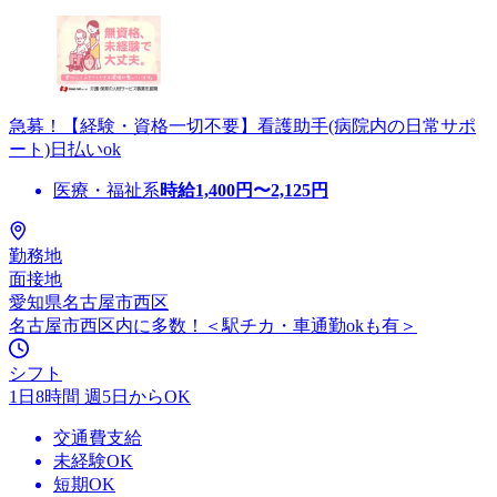
急募！【経験・資格一切不要】看護助手(病院内の日常サポ
ート)日払いok
医療・福祉系
時給
1,400
円〜
2,125
円
勤務地
面接地
愛知県名古屋市西区
名古屋市西区内に多数！＜駅チカ・車通勤okも有＞
シフト
1日8時間 週5日からOK
交通費支給
未経験OK
短期OK