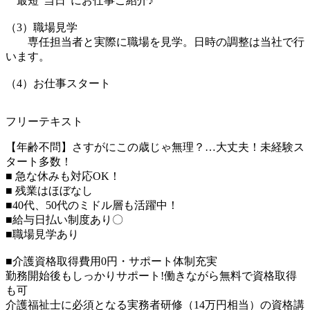
最短”当日”にお仕事ご紹介♪
（3）職場見学
専任担当者と実際に職場を見学。日時の調整は当社で行
います。
（4）お仕事スタート
フリーテキスト
【年齢不問】さすがにこの歳じゃ無理？…大丈夫！未経験ス
タート多数！
■ 急な休みも対応OK！
■ 残業はほぼなし
■40代、50代のミドル層も活躍中！
■給与日払い制度あり〇
■職場見学あり
■介護資格取得費用0円・サポート体制充実
勤務開始後もしっかりサポート!働きながら無料で資格取得
も可
介護福祉士に必須となる実務者研修（14万円相当）の資格講