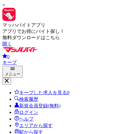
×
マッハバイトアプリ
アプリでお得にバイト探し！
無料ダウンロードはこちら
開く
0
キープ
メニュー
キープした求人を見る
0
検索履歴
新規会員登録(無料)
ログイン
ヘルプ
エリアから探す
駅から探す