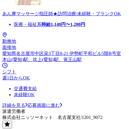
あん摩マッサージ指圧師★訪問治療/未経験・ブランクOK
医療・福祉系
時給
1,140
円〜
1,200
円
勤務地
面接地
愛知県名古屋市中区栄3丁目8-21 伊勢町平和ビル5階B号室
本山(愛知)駅、吹上(愛知)駅、覚王山駅
シフト
週1日からOK
交通費支給
未経験OK
詳細を見る
応募画面に進む
派遣労働者
株式会社ニッソーネット 名古屋支社/1201_9072