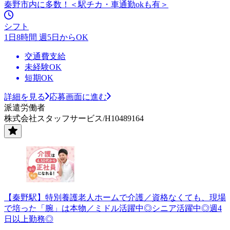
秦野市内に多数！＜駅チカ・車通勤okも有＞
シフト
1日8時間 週5日からOK
交通費支給
未経験OK
短期OK
詳細を見る
応募画面に進む
派遣労働者
株式会社スタッフサービス/H10489164
【秦野駅】特別養護老人ホームで介護／資格なくても、現場
で培った「腕」は本物／ミドル活躍中◎シニア活躍中◎週4
日以上勤務◎