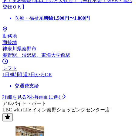
ト！実務経験1年以上の方大歓迎！【来社不要！WEB・電話
登録ＯＫ】
医療・福祉系
時給
1,500
円〜
1,800
円
勤務地
面接地
神奈川県秦野市
秦野駅、渋沢駅、東海大学前駅
シフト
1日8時間 週3日からOK
交通費支給
詳細を見る
応募画面に進む
アルバイト・パート
LBC with Life イオン秦野ショッピングセンター店