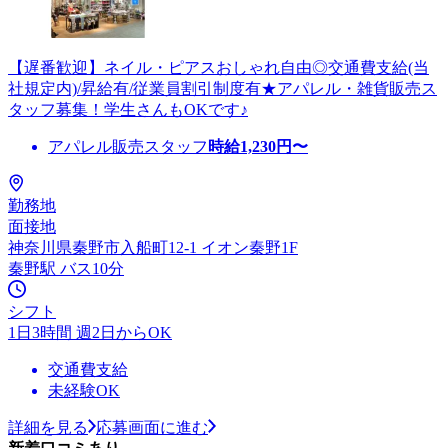
【遅番歓迎】ネイル・ピアスおしゃれ自由◎交通費支給(当
社規定内)/昇給有/従業員割引制度有★アパレル・雑貨販売ス
タッフ募集！学生さんもOKです♪
アパレル販売スタッフ
時給
1,230
円〜
勤務地
面接地
神奈川県秦野市入船町12-1 イオン秦野1F
秦野駅 バス10分
シフト
1日3時間 週2日からOK
交通費支給
未経験OK
詳細を見る
応募画面に進む