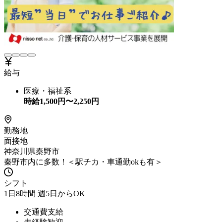
給与
医療・福祉系
時給
1,500
円〜
2,250
円
勤務地
面接地
神奈川県秦野市
秦野市内に多数！＜駅チカ・車通勤okも有＞
シフト
1日8時間 週5日からOK
交通費支給