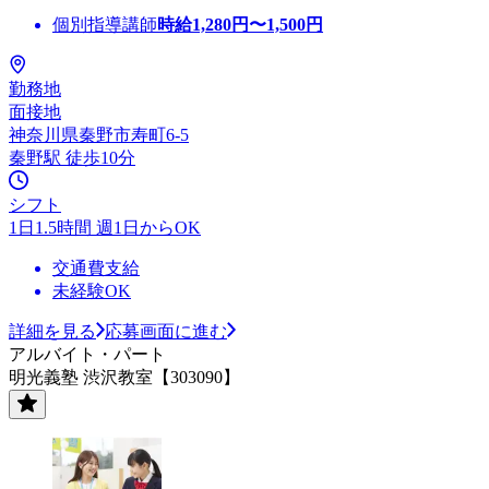
個別指導講師
時給
1,280
円〜
1,500
円
勤務地
面接地
神奈川県秦野市寿町6-5
秦野駅 徒歩10分
シフト
1日1.5時間 週1日からOK
交通費支給
未経験OK
詳細を見る
応募画面に進む
アルバイト・パート
明光義塾 渋沢教室【303090】