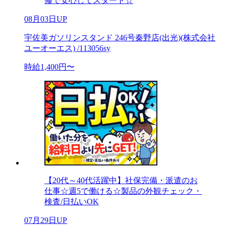
修で安心してスタート☆
08月03日UP
宇佐美ガソリンスタンド 246号秦野店(出光)(株式会社
ユーオーエス) /113056sy
時給1,400円〜
【20代～40代活躍中】社保完備・派遣のお
仕事☆週5で働ける☆製品の外観チェック・
検査/日払いOK
07月29日UP