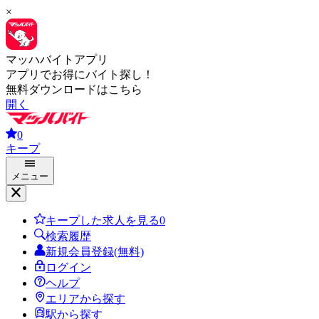
×
マッハバイトアプリ
アプリでお得にバイト探し！
無料ダウンロードはこちら
開く
0
キープ
メニュー
キープした求人を見る
0
検索履歴
新規会員登録(無料)
ログイン
ヘルプ
エリアから探す
駅から探す