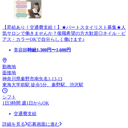
【昇給あり！交通費支給！】★パートスタイリスト募集★人
気サロンで働きませんか？復職希望の方大歓迎◎ネイル・ピ
アス・カラーOKで自分らしく働けます♪
美容師
時給
1,300
円〜
1,600
円
勤務地
面接地
神奈川県秦野市南矢名1-13-13
東海大学前駅 徒歩5分、秦野駅、渋沢駅
シフト
1日3時間 週1日からOK
交通費支給
詳細を見る
応募画面に進む