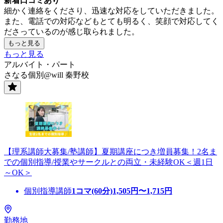
新着口コミあり
細かく連絡をくださり、迅速な対応をしていただきました。
また、電話での対応などもとても明るく、笑顔で対応してく
ださっているのが感じ取られました。
もっと見る
もっと見る
アルバイト・パート
さなる個別@will 秦野校
【理系講師大募集/塾講師】夏期講座につき増員募集！2名ま
での個別指導/授業やサークルとの両立・未経験OK＜週1日
～OK＞
個別指導講師
1コマ(60分)
1,505
円〜
1,715
円
勤務地