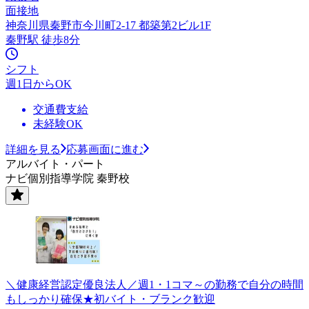
面接地
神奈川県秦野市今川町2-17 都築第2ビル1F
秦野駅 徒歩8分
シフト
週1日からOK
交通費支給
未経験OK
詳細を見る
応募画面に進む
アルバイト・パート
ナビ個別指導学院 秦野校
＼健康経営認定優良法人／週1・1コマ～の勤務で自分の時間
もしっかり確保★初バイト・ブランク歓迎