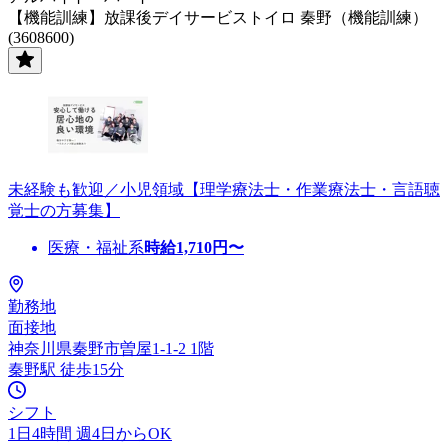
【機能訓練】放課後デイサービストイロ 秦野（機能訓練）
(3608600)
未経験も歓迎／小児領域【理学療法士・作業療法士・言語聴
覚士の方募集】
医療・福祉系
時給
1,710
円〜
勤務地
面接地
神奈川県秦野市曽屋1-1-2 1階
秦野駅 徒歩15分
シフト
1日4時間 週4日からOK