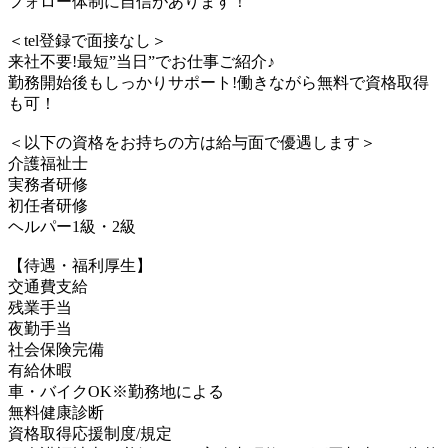
フォロー体制に自信があります！
＜tel登録で面接なし＞
来社不要!最短”当日”でお仕事ご紹介♪
勤務開始後もしっかりサポート!働きながら無料で資格取得
も可！
＜以下の資格をお持ちの方は給与面で優遇します＞
介護福祉士
実務者研修
初任者研修
ヘルパー1級・2級
【待遇・福利厚生】
交通費支給
残業手当
夜勤手当
社会保険完備
有給休暇
車・バイクOK※勤務地による
無料健康診断
資格取得応援制度/規定