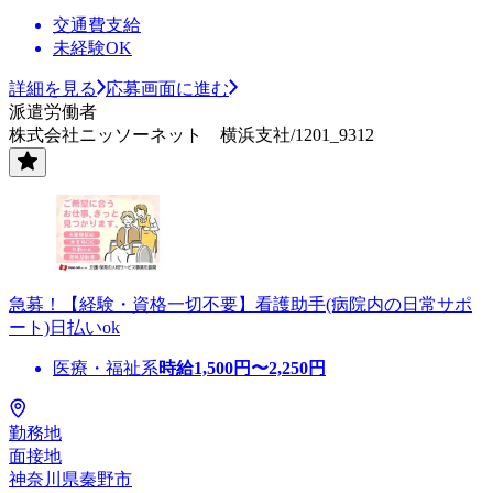
交通費支給
未経験OK
詳細を見る
応募画面に進む
派遣労働者
株式会社ニッソーネット 横浜支社/1201_9312
急募！【経験・資格一切不要】看護助手(病院内の日常サポ
ート)日払いok
医療・福祉系
時給
1,500
円〜
2,250
円
勤務地
面接地
神奈川県秦野市