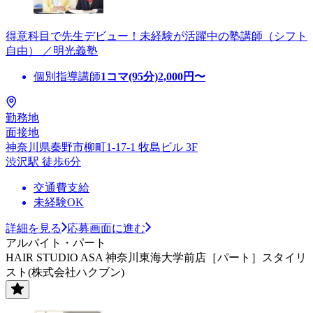
得意科目で先生デビュー！未経験が活躍中の塾講師（シフト
自由） ／明光義塾
個別指導講師
1コマ(95分)
2,000
円〜
勤務地
面接地
神奈川県秦野市柳町1-17-1 牧島ビル 3F
渋沢駅 徒歩6分
交通費支給
未経験OK
詳細を見る
応募画面に進む
アルバイト・パート
HAIR STUDIO ASA 神奈川東海大学前店［パート］スタイリ
スト(株式会社ハクブン)