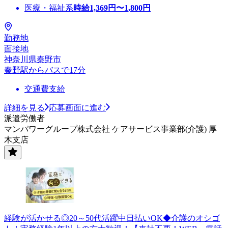
医療・福祉系
時給
1,369
円〜
1,800
円
勤務地
面接地
神奈川県秦野市
秦野駅からバスで17分
交通費支給
詳細を見る
応募画面に進む
派遣労働者
マンパワーグループ株式会社 ケアサービス事業部(介護) 厚
木支店
経験が活かせる◎20～50代活躍中日払いOK◆介護のオシゴ