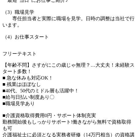
最短”当日”にお仕事ご紹介♪
（3）職場見学
専任担当者と実際に職場を見学。日時の調整は当社で行
います。
（4）お仕事スタート
フリーテキスト
【年齢不問】さすがにこの歳じゃ無理？…大丈夫！未経験ス
タート多数！
■ 急な休みも対応OK！
■ 残業はほぼなし
■40代、50代のミドル層も活躍中！
■給与日払い制度あり〇
■職場見学あり
■介護資格取得費用0円・サポート体制充実
勤務開始後もしっかりサポート!働きながら無料で資格取得
も可
介護福祉士に必須となる実務者研修（14万円相当）の資格講