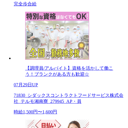
完全歩合給
【調理員/アルバイト】資格を活かして働こ
う！ブランクがある方も歓迎☆
07月29日UP
71830_シダックスコントラクトフードサービス株式会
社_テルモ湘南寮_279945_AP・員
時給1,500円〜1,600円