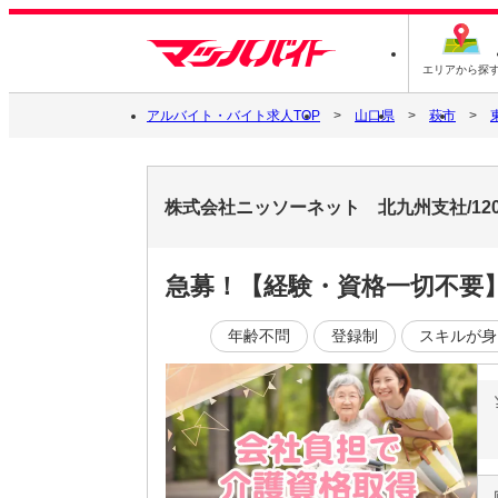
エリアから探
アルバイト・バイト求人TOP
山口県
萩市
株式会社ニッソーネット 北九州支社/120
急募！【経験・資格一切不要】
年齢不問
登録制
スキルが身