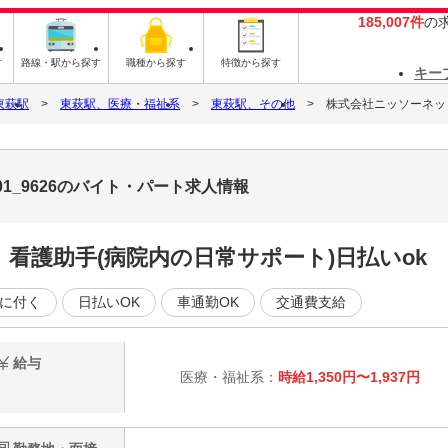
185,007件
の
す
路線・駅から探す
職種から探す
特徴から探す
キー
東萩駅
東萩駅、医療・福祉系
東萩駅、その他
株式会社ニッソーネット 
1_9626のバイト・パート求人情報
看護助手(病院内の日常サポート)日払いok
に付く
日払いOK
車通勤OK
交通費支給
給与
医療・福祉系：
時給1,350円〜1,937円