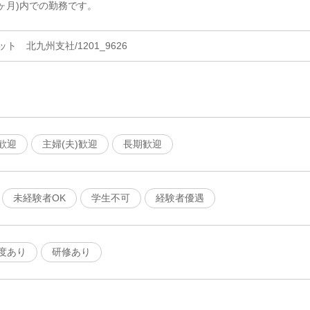
ヶ月)内での勤務です。
 北九州支社/1201_9626
歓迎
主婦(夫)歓迎
長期歓迎
未経験者OK
学生不可
経験者優遇
度あり
研修あり