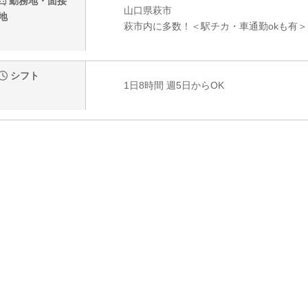
勤務地・面接
山口県萩市
地
萩市内に多数！＜駅チカ・車通勤okも有＞
シフト
1日8時間 週5日からOK