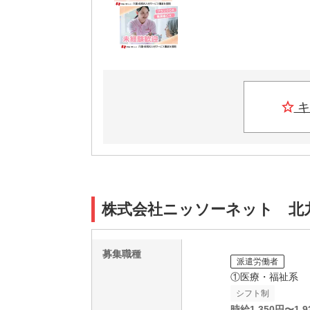
キ
株式会社ニッソーネット 北九州
募集職種
派遣労働者
①医療・福祉系
シフト制
時給
1,350
円〜
1,9