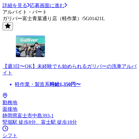
詳細を見る
応募画面に進む
アルバイト・パート
ガリバー富士青葉通り店（軽作業）/5G01421L
【週3日〜OK】未経験でも始められるガリバーの洗車アルバ
イト
軽作業・製造系
時給
1,350
円〜
勤務地
面接地
静岡県富士市中島393-1
竪堀駅 徒歩8分、富士駅 徒歩18分
シフト