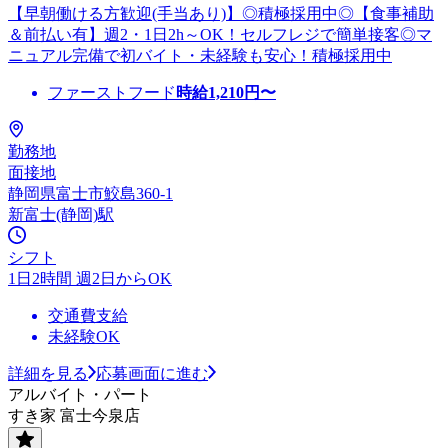
【早朝働ける方歓迎(手当あり)】◎積極採用中◎【食事補助
＆前払い有】週2・1日2h～OK！セルフレジで簡単接客◎マ
ニュアル完備で初バイト・未経験も安心！積極採用中
ファーストフード
時給
1,210
円〜
勤務地
面接地
静岡県富士市鮫島360-1
新富士(静岡)駅
シフト
1日2時間 週2日からOK
交通費支給
未経験OK
詳細を見る
応募画面に進む
アルバイト・パート
すき家 富士今泉店