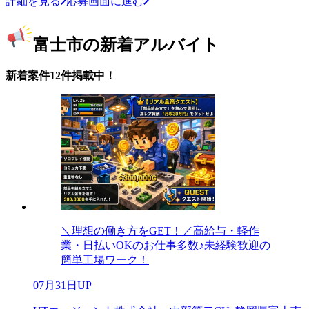
詳細を見る
応募画面に進む
富士市の新着アルバイト
新着案件12件掲載中！
＼理想の働き方をGET！／高給与・軽作
業・日払いOKのお仕事多数♪未経験歓迎の
簡単工場ワーク！
07月31日UP