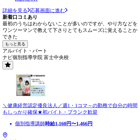
詳細を見る
応募画面に進む
新着口コミあり
最初のうちはわからないことが多いのですが、やり方などを
ワンツーマンで教えて下さりとてもスムーズに覚えることか
できた
もっと見る
アルバイト・パート
ナビ個別指導学院 富士中央校
＼健康経営認定優良法人／週1・1コマ～の勤務で自分の時間
もしっかり確保★初バイト・ブランク歓迎
個別指導講師
時給
1,160
円〜
1,466
円