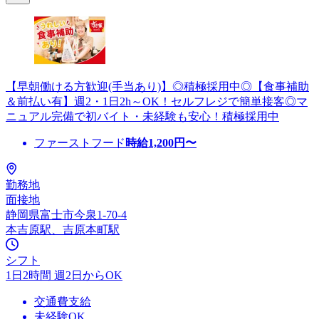
【早朝働ける方歓迎(手当あり)】◎積極採用中◎【食事補助
＆前払い有】週2・1日2h～OK！セルフレジで簡単接客◎マ
ニュアル完備で初バイト・未経験も安心！積極採用中
ファーストフード
時給
1,200
円〜
勤務地
面接地
静岡県富士市今泉1-70-4
本吉原駅、吉原本町駅
シフト
1日2時間 週2日からOK
交通費支給
未経験OK