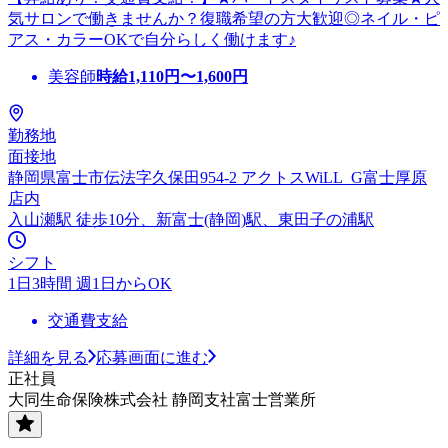
気サロンで働きませんか？復職希望の方大歓迎◎ネイル・ピ
アス・カラーOKで自分らしく働けます♪
美容師
時給
1,110
円〜
1,600
円
勤務地
面接地
静岡県富士市伝法字久保田954-2 アクトスWiLL_G富士厚原
店内
入山瀬駅 徒歩10分、新富士(静岡)駅、東田子の浦駅
シフト
1日3時間 週1日からOK
交通費支給
詳細を見る
応募画面に進む
正社員
大同生命保険株式会社 静岡支社富士営業所