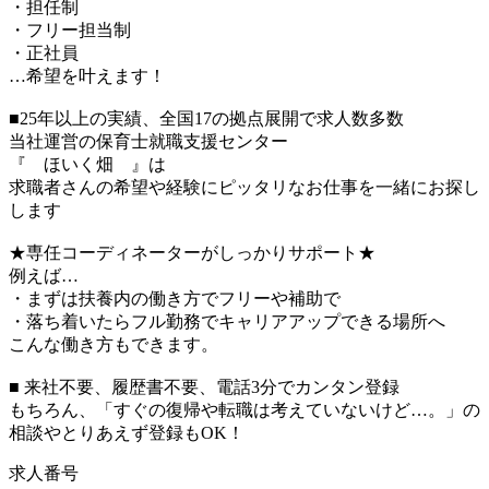
・担任制
・フリー担当制
・正社員
…希望を叶えます！
■25年以上の実績、全国17の拠点展開で求人数多数
当社運営の保育士就職支援センター
『 ほいく畑 』は
求職者さんの希望や経験にピッタリなお仕事を一緒にお探し
します
★専任コーディネーターがしっかりサポート★
例えば…
・まずは扶養内の働き方でフリーや補助で
・落ち着いたらフル勤務でキャリアアップできる場所へ
こんな働き方もできます。
■ 来社不要、履歴書不要、電話3分でカンタン登録
もちろん、「すぐの復帰や転職は考えていないけど…。」の
相談やとりあえず登録もOK！
求人番号