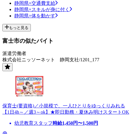
静岡県×交通費支給
静岡県×スキルが身に付く
静岡県×体を動かす
もっと見る
富士市の似たバイト
派遣労働者
株式会社ニッソーネット 静岡支社/1201_177
保育士(要資格)／小規模で、一人ひとりをゆっくりみれる
【1日4h～／週3～ok】★即日勤務・夏休み明けスタートOK
幼児教育スタッフ
時給
1,450
円〜
1,500
円