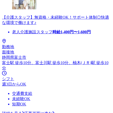
【介護スタッフ】無資格・未経験OK！サポート体制◎快適
な環境で働けます♪
老人介護施設スタッフ
時給
1,400
円〜
1,600
円
勤務地
面接地
静岡県富士市
富士駅 徒歩10分、富士川駅 徒歩10分、柚木(ＪＲ)駅 徒歩10
分
シフト
週3日からOK
交通費支給
未経験OK
短期OK