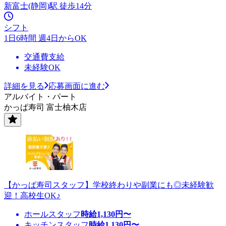
新富士(静岡)駅 徒歩14分
シフト
1日6時間 週4日からOK
交通費支給
未経験OK
詳細を見る
応募画面に進む
アルバイト・パート
かっぱ寿司 富士柚木店
【かっぱ寿司スタッフ】学校終わりや副業にも◎未経験歓
迎！高校生OK♪
ホールスタッフ
時給
1,130
円〜
キッチンスタッフ
時給
1,130
円〜