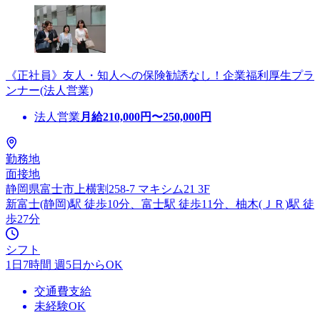
《正社員》友人・知人への保険勧誘なし！企業福利厚生プラ
ンナー(法人営業)
法人営業
月給
210,000
円〜
250,000
円
勤務地
面接地
静岡県富士市上横割258-7 マキシム21 3F
新富士(静岡)駅 徒歩10分、富士駅 徒歩11分、柚木(ＪＲ)駅 徒
歩27分
シフト
1日7時間 週5日からOK
交通費支給
未経験OK