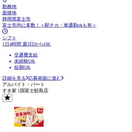
勤務地
面接地
静岡県富士市
富士市内に多数！＜駅チカ・車通勤okも有＞
シフト
1日4時間 週3日からOK
交通費支給
未経験OK
短期OK
詳細を見る
応募画面に進む
アルバイト・パート
すき家 1国富士鮫島店