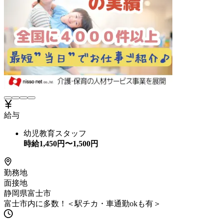
給与
幼児教育スタッフ
時給
1,450
円〜
1,500
円
勤務地
面接地
静岡県富士市
富士市内に多数！＜駅チカ・車通勤okも有＞