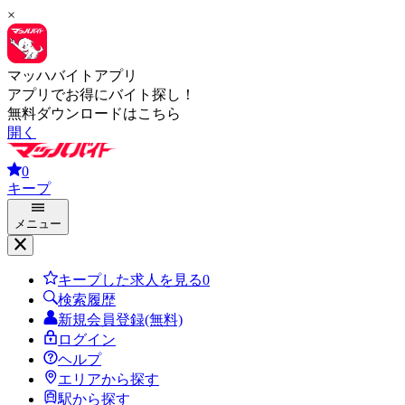
×
マッハバイトアプリ
アプリでお得にバイト探し！
無料ダウンロードはこちら
開く
0
キープ
メニュー
キープした求人を見る
0
検索履歴
新規会員登録(無料)
ログイン
ヘルプ
エリアから探す
駅から探す