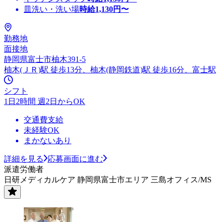
皿洗い・洗い場
時給
1,130
円〜
勤務地
面接地
静岡県富士市柚木391-5
柚木(ＪＲ)駅 徒歩13分、柚木(静岡鉄道)駅 徒歩16分、富士駅
シフト
1日2時間 週2日からOK
交通費支給
未経験OK
まかないあり
詳細を見る
応募画面に進む
派遣労働者
日研メディカルケア 静岡県富士市エリア 三島オフィス/MS