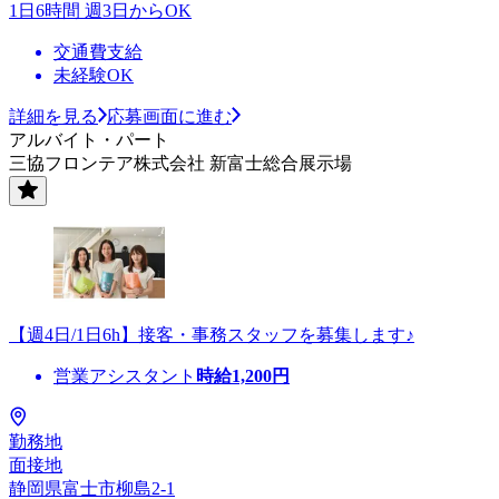
1日6時間 週3日からOK
交通費支給
未経験OK
詳細を見る
応募画面に進む
アルバイト・パート
三協フロンテア株式会社 新富士総合展示場
【週4日/1日6h】接客・事務スタッフを募集します♪
営業アシスタント
時給
1,200
円
勤務地
面接地
静岡県富士市柳島2-1