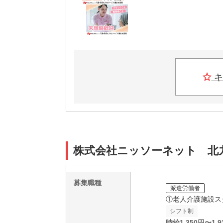
キ
株式会社ニッソーネット 北九州
募集職種
派遣労働者
①老人介護施設ス
シフト制
時給
1,350
円〜
1,9