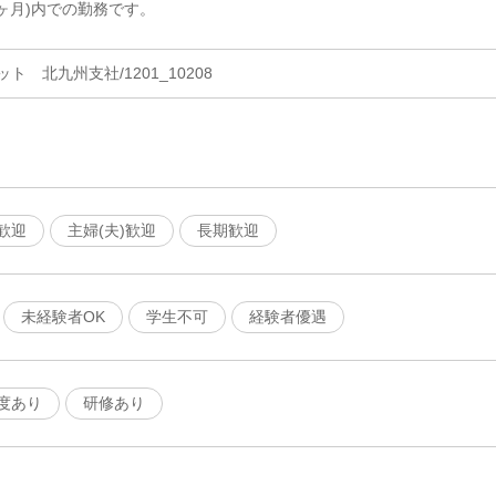
ヶ月)内での勤務です。
 北九州支社/1201_10208
歓迎
主婦(夫)歓迎
長期歓迎
未経験者OK
学生不可
経験者優遇
度あり
研修あり