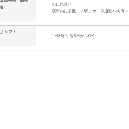
勤務地・面接
山口県萩市
地
萩市内に多数！＜駅チカ・車通勤okも有＞
シフト
1日8時間 週5日からOK