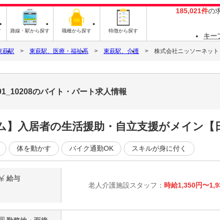
185,021件
の
す
路線・駅から探す
職種から探す
特徴から探す
キー
東萩駅
東萩駅、医療・福祉系
東萩駅、介護
株式会社ニッソーネット 北
1_10208のバイト・パート求人情報
ム】入居者の生活援助・自立支援がメイン【
体を動かす
バイク通勤OK
スキルが身に付く
給与
老人介護施設スタッフ：
時給1,350円〜1,9