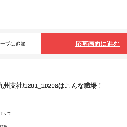
応募画面に進む
ープに追加
支社/1201_10208はこんな職場！
タッフ
37
円