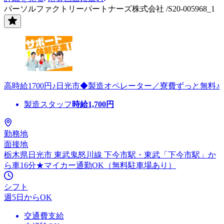
パーソルファクトリーパートナーズ株式会社 /S20-005968_1
高時給1700円♪日光市◆製造オペレーター／寮費ずっと無料♪
製造スタッフ
時給
1,700
円
勤務地
面接地
栃木県日光市 東武鬼怒川線 下今市駅・東武「下今市駅」か
ら車16分★マイカー通勤OK（無料駐車場あり）
シフト
週5日からOK
交通費支給