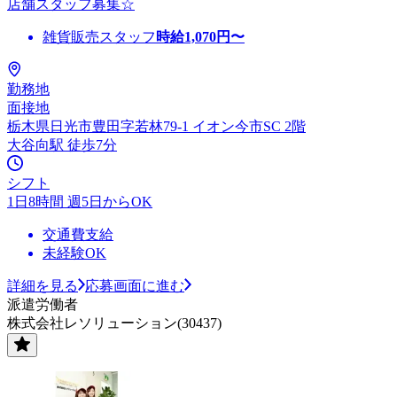
店舗スタッフ募集☆
雑貨販売スタッフ
時給
1,070
円〜
勤務地
面接地
栃木県日光市豊田字若林79-1 イオン今市SC 2階
大谷向駅 徒歩7分
シフト
1日8時間 週5日からOK
交通費支給
未経験OK
詳細を見る
応募画面に進む
派遣労働者
株式会社レソリューション(30437)