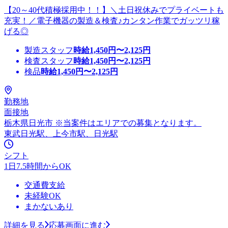
【20～40代積極採用中！！】＼土日祝休みでプライベートも
充実！／電子機器の製造＆検査♪カンタン作業でガッツリ稼
げる◎
製造スタッフ
時給
1,450
円〜
2,125
円
検査スタッフ
時給
1,450
円〜
2,125
円
検品
時給
1,450
円〜
2,125
円
勤務地
面接地
栃木県日光市 ※当案件はエリアでの募集となります。
東武日光駅、上今市駅、日光駅
シフト
1日7.5時間からOK
交通費支給
未経験OK
まかないあり
詳細を見る
応募画面に進む