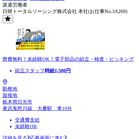
派遣労働者
日研トータルソーシング株式会社 本社(お仕事No.3A269)
寮費無料！未経験OK！電子部品の組立・検査・ピッキング
組立スタッフ
時給
1,500
円
勤務地
面接地
栃木県日光市
東武鬼怒川線 大桑駅 車10分
交通費支給
未経験OK
詳細を見る
応募画面に進む