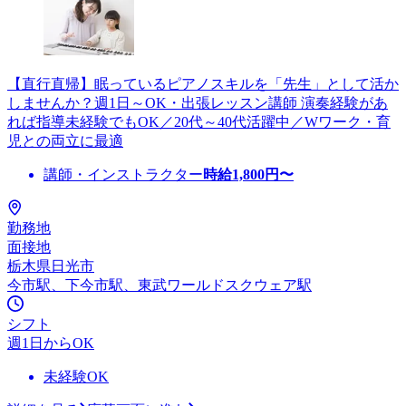
【直行直帰】眠っているピアノスキルを「先生」として活か
しませんか？週1日～OK・出張レッスン講師 演奏経験があ
れば指導未経験でもOK／20代～40代活躍中／Wワーク・育
児との両立に最適
講師・インストラクター
時給
1,800
円〜
勤務地
面接地
栃木県日光市
今市駅、下今市駅、東武ワールドスクウェア駅
シフト
週1日からOK
未経験OK