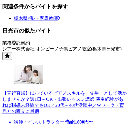
関連条件からバイトを探す
栃木県×塾・家庭教師
日光市の似たバイト
業務委託契約
シアー株式会社 オンピーノ子供ピアノ教室(栃木県日光市)
【直行直帰】眠っているピアノスキルを「先生」として活か
しませんか？週1日～OK・出張レッスン講師 演奏経験があ
れば指導未経験でもOK／20代～40代活躍中／Wワーク・育
児との両立に最適
講師・インストラクター
時給
1,800
円〜