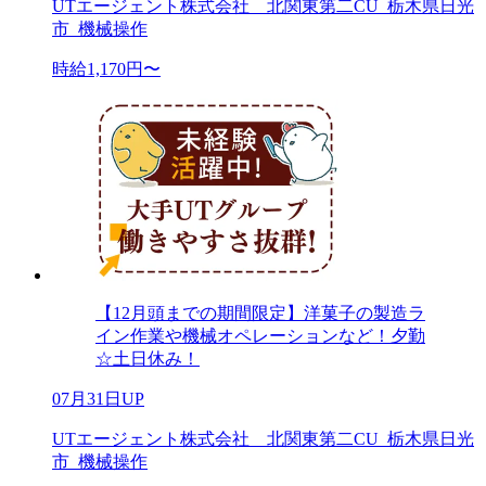
UTエージェント株式会社 北関東第二CU_栃木県日光
市_機械操作
時給1,170円〜
【12月頭までの期間限定】洋菓子の製造ラ
イン作業や機械オペレーションなど！夕勤
☆土日休み！
07月31日UP
UTエージェント株式会社 北関東第二CU_栃木県日光
市_機械操作