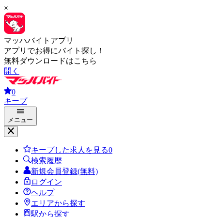
×
マッハバイトアプリ
アプリでお得にバイト探し！
無料ダウンロードはこちら
開く
0
キープ
メニュー
キープした求人を見る
0
検索履歴
新規会員登録(無料)
ログイン
ヘルプ
エリアから探す
駅から探す