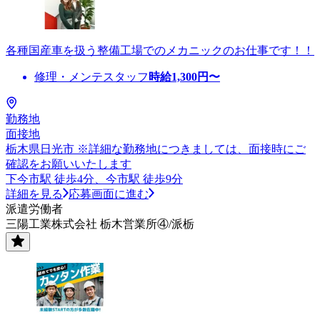
各種国産車を扱う整備工場でのメカニックのお仕事です！！
修理・メンテスタッフ
時給
1,300
円〜
勤務地
面接地
栃木県日光市 ※詳細な勤務地につきましては、面接時にご
確認をお願いいたします
下今市駅 徒歩4分、今市駅 徒歩9分
詳細を見る
応募画面に進む
派遣労働者
三陽工業株式会社 栃木営業所④/派栃