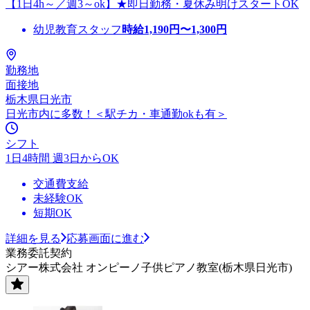
【1日4h～／週3～ok】★即日勤務・夏休み明けスタートOK
幼児教育スタッフ
時給
1,190
円〜
1,300
円
勤務地
面接地
栃木県日光市
日光市内に多数！＜駅チカ・車通勤okも有＞
シフト
1日4時間 週3日からOK
交通費支給
未経験OK
短期OK
詳細を見る
応募画面に進む
業務委託契約
シアー株式会社 オンピーノ子供ピアノ教室(栃木県日光市)