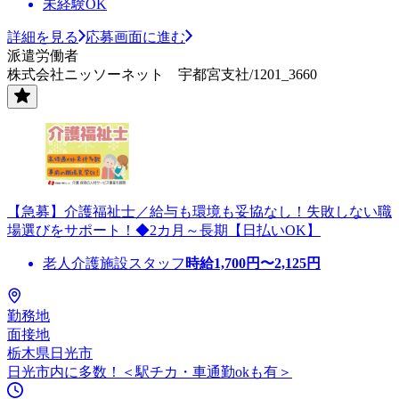
未経験OK
詳細を見る
応募画面に進む
派遣労働者
株式会社ニッソーネット 宇都宮支社/1201_3660
【急募】介護福祉士／給与も環境も妥協なし！失敗しない職
場選びをサポート！◆2カ月～長期【日払いOK】
老人介護施設スタッフ
時給
1,700
円〜
2,125
円
勤務地
面接地
栃木県日光市
日光市内に多数！＜駅チカ・車通勤okも有＞