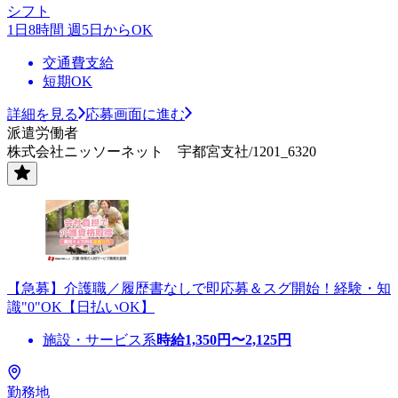
シフト
1日8時間 週5日からOK
交通費支給
短期OK
詳細を見る
応募画面に進む
派遣労働者
株式会社ニッソーネット 宇都宮支社/1201_6320
【急募】介護職／履歴書なしで即応募＆スグ開始！経験・知
識"0"OK【日払いOK】
施設・サービス系
時給
1,350
円〜
2,125
円
勤務地