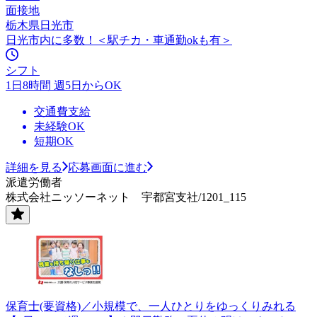
面接地
栃木県日光市
日光市内に多数！＜駅チカ・車通勤okも有＞
シフト
1日8時間 週5日からOK
交通費支給
未経験OK
短期OK
詳細を見る
応募画面に進む
派遣労働者
株式会社ニッソーネット 宇都宮支社/1201_115
保育士(要資格)／小規模で、一人ひとりをゆっくりみれる