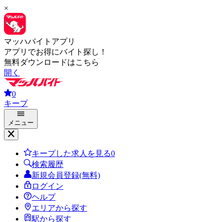
×
マッハバイトアプリ
アプリでお得にバイト探し！
無料ダウンロードはこちら
開く
0
キープ
メニュー
キープした求人を見る
0
検索履歴
新規会員登録(無料)
ログイン
ヘルプ
エリアから探す
駅から探す