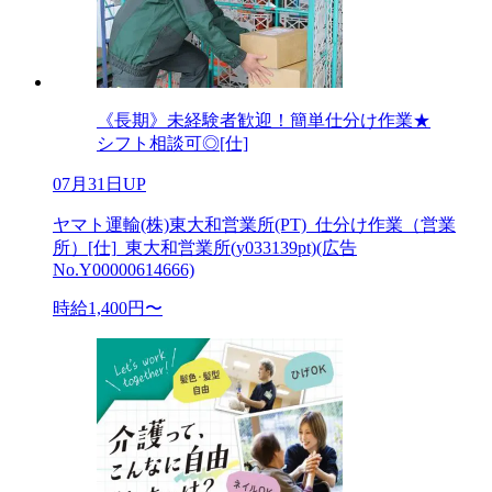
《長期》未経験者歓迎！簡単仕分け作業★
シフト相談可◎[仕]
07月31日UP
ヤマト運輸(株)東大和営業所(PT)_仕分け作業（営業
所）[仕]_東大和営業所(y033139pt)(広告
No.Y00000614666)
時給1,400円〜