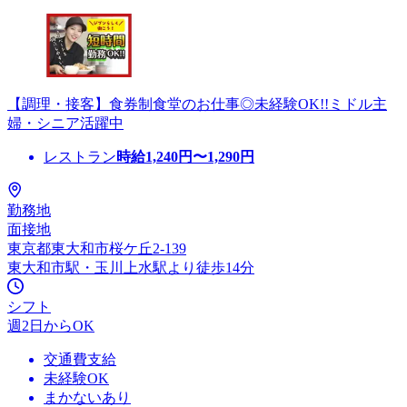
【調理・接客】食券制食堂のお仕事◎未経験OK!!ミドル主
婦・シニア活躍中
レストラン
時給
1,240
円〜
1,290
円
勤務地
面接地
東京都東大和市桜ケ丘2-139
東大和市駅・玉川上水駅より徒歩14分
シフト
週2日からOK
交通費支給
未経験OK
まかないあり