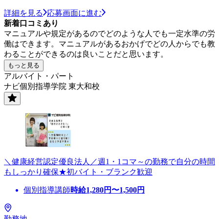
詳細を見る
応募画面に進む
新着口コミあり
マニュアルや規定があるのでどのような人でも一定水準の労
働はできます。マニュアルがあるおかげでどの人からでも教
わることができるのは良いことだと思います。
もっと見る
アルバイト・パート
ナビ個別指導学院 東大和校
＼健康経営認定優良法人／週1・1コマ～の勤務で自分の時間
もしっかり確保★初バイト・ブランク歓迎
個別指導講師
時給
1,280
円〜
1,500
円
勤務地