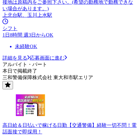
接地は原稿内をご参照下さい。(希望の勤務地で勤務できな
い場合があります。)
上北台駅、玉川上水駅
シフト
1日8時間 週3日からOK
未経験OK
詳細を見る
応募画面に進む
アルバイト・パート
本日で掲載終了
三和警備保障株式会社 東大和市駅エリア
高日給＆日払いで稼げる日勤【交通警備】経験一切不問！電
話面接で即採用！