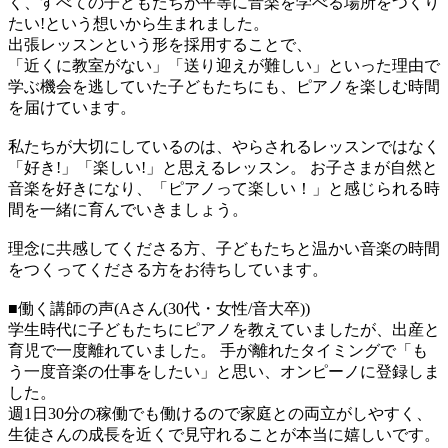
く、すべての子どもたちが平等に音楽を学べる場所をつくり
たい!という想いから生まれました。
出張レッスンという形を採用することで、
「近くに教室がない」「送り迎えが難しい」といった理由で
学ぶ機会を逃していた子どもたちにも、ピアノを楽しむ時間
を届けています。
私たちが大切にしているのは、やらされるレッスンではなく
「好き!」「楽しい!」と思えるレッスン。 お子さまが自然と
音楽を好きになり、「ピアノって楽しい！」と感じられる時
間を一緒に育んでいきましょう。
理念に共感してくださる方、子どもたちと温かい音楽の時間
をつくってくださる方をお待ちしています。
■働く講師の声(Aさん(30代・女性/音大卒))
学生時代に子どもたちにピアノを教えていましたが、出産と
育児で一度離れていました。 手が離れたタイミングで「も
う一度音楽の仕事をしたい」と思い、オンピーノに登録しま
した。
週1日30分の稼働でも働けるので家庭との両立がしやすく、
生徒さんの成長を近くで見守れることが本当に嬉しいです。