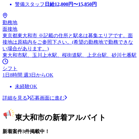
警備スタッフ
日給
12,000
円〜
15,850
円
勤務地
面接地
東京都東大和市 ※記載の住所と駅名は募集エリアです。面
接地は原稿内をご参照下さい。(希望の勤務地で勤務できな
い場合があります。)
東大和市駅、玉川上水駅、桜街道駅、上北台駅、砂川七番駅
シフト
1日8時間 週3日からOK
未経験OK
詳細を見る
応募画面に進む
東大和市の新着アルバイト
新着案件3件掲載中！