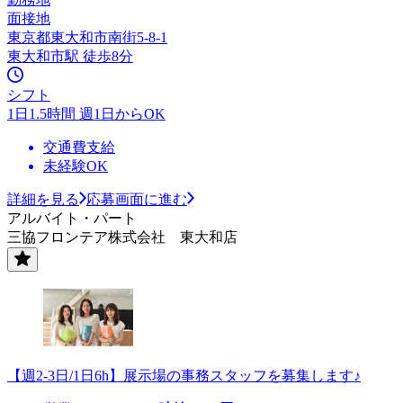
面接地
東京都東大和市南街5-8-1
東大和市駅 徒歩8分
シフト
1日1.5時間 週1日からOK
交通費支給
未経験OK
詳細を見る
応募画面に進む
アルバイト・パート
三協フロンテア株式会社 東大和店
【週2-3日/1日6h】展示場の事務スタッフを募集します♪