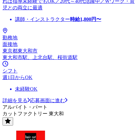
れば指導未経験でもOK／20代～40代活躍中／Wワーク・育
児との両立に最適
講師・インストラクター
時給
1,800
円〜
勤務地
面接地
東京都東大和市
東大和市駅、上北台駅、桜街道駅
シフト
週1日からOK
未経験OK
詳細を見る
応募画面に進む
アルバイト・パート
カットファクトリー 東大和