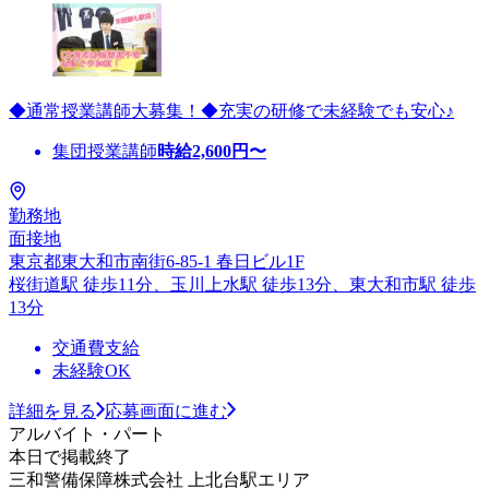
◆通常授業講師大募集！◆充実の研修で未経験でも安心♪
集団授業講師
時給
2,600
円〜
勤務地
面接地
東京都東大和市南街6-85-1 春日ビル1F
桜街道駅 徒歩11分、玉川上水駅 徒歩13分、東大和市駅 徒歩
13分
交通費支給
未経験OK
詳細を見る
応募画面に進む
アルバイト・パート
本日で掲載終了
三和警備保障株式会社 上北台駅エリア