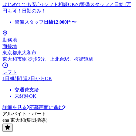
はじめてでも安心♪シフト相談OKの警備スタッフ／日給1万
円も可！日勤のみ！
警備スタッフ
日給
12,000
円〜
勤務地
面接地
東京都東大和市
東大和市駅 徒歩5分、上北台駅、桜街道駅
シフト
1日8時間 週2日からOK
交通費支給
未経験OK
詳細を見る
応募画面に進む
アルバイト・パート
ena 東大和(集団指導)