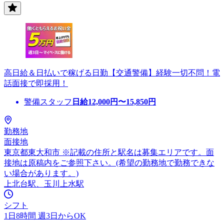
高日給＆日払いで稼げる日勤【交通警備】経験一切不問！電
話面接で即採用！
警備スタッフ
日給
12,000
円〜
15,850
円
勤務地
面接地
東京都東大和市 ※記載の住所と駅名は募集エリアです。面
接地は原稿内をご参照下さい。(希望の勤務地で勤務できな
い場合があります。)
上北台駅、玉川上水駅
シフト
1日8時間 週3日からOK