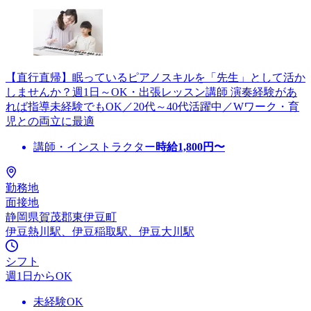
【直行直帰】眠っているピアノスキルを「先生」として活か
しませんか？週1日～OK・出張レッスン講師 演奏経験があ
れば指導未経験でもOK／20代～40代活躍中／Wワーク・育
児との両立に最適
講師・インストラクター
時給
1,800
円〜
勤務地
面接地
静岡県賀茂郡東伊豆町
伊豆熱川駅、伊豆稲取駅、伊豆大川駅
シフト
週1日からOK
未経験OK