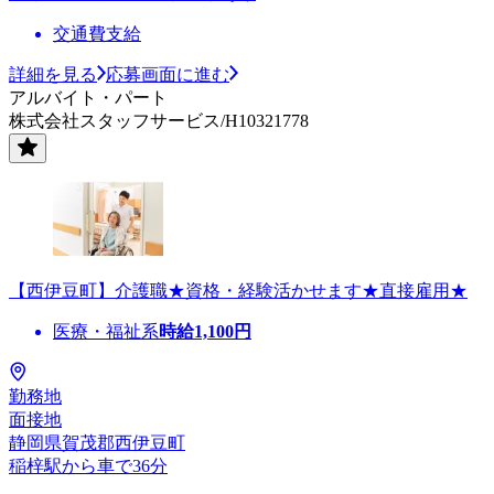
交通費支給
詳細を見る
応募画面に進む
アルバイト・パート
株式会社スタッフサービス/H10321778
【西伊豆町】介護職★資格・経験活かせます★直接雇用★
医療・福祉系
時給
1,100
円
勤務地
面接地
静岡県賀茂郡西伊豆町
稲梓駅から車で36分