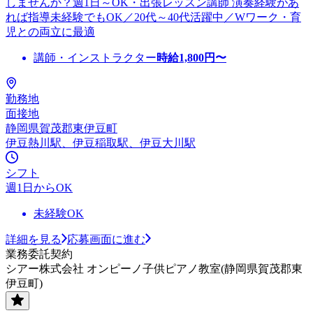
しませんか？週1日～OK・出張レッスン講師 演奏経験があ
れば指導未経験でもOK／20代～40代活躍中／Wワーク・育
児との両立に最適
講師・インストラクター
時給
1,800
円〜
勤務地
面接地
静岡県賀茂郡東伊豆町
伊豆熱川駅、伊豆稲取駅、伊豆大川駅
シフト
週1日からOK
未経験OK
詳細を見る
応募画面に進む
業務委託契約
シアー株式会社 オンピーノ子供ピアノ教室(静岡県賀茂郡東
伊豆町)