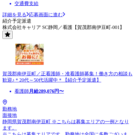
交通費支給
詳細を見る
応募画面に進む
紹介予定派遣
株式会社キャリア SC静岡／看護【賀茂郡南伊豆町-001】
賀茂郡南伊豆町／正看護師・准看護師募集！働き方の相談も
歓迎♪＊20代～50代活躍中＊【紹介予定派遣】
看護師
月給
289,076
円〜
勤務地
面接地
静岡県賀茂郡南伊豆町 ※こちらは募集エリアの一例となり
ます。
※こちらは募集エリアです。勤務地は全国に多数ございま