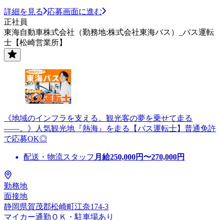
詳細を見る
応募画面に進む
正社員
東海自動車株式会社（勤務地:株式会社東海バス）_バス運転
士【松崎営業所】
《地域のインフラを支える。観光客の夢を乗せて走る
――。》人気観光地『熱海』を走る【バス運転士】普通免許
で応募OK◎
配送・物流スタッフ
月給
250,000
円〜
270,000
円
勤務地
面接地
静岡県賀茂郡松崎町江奈174-3
マイカー通勤ＯＫ・駐車場あり