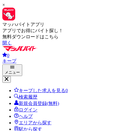
×
マッハバイトアプリ
アプリでお得にバイト探し！
無料ダウンロードはこちら
開く
0
キープ
メニュー
キープした求人を見る
0
検索履歴
新規会員登録(無料)
ログイン
ヘルプ
エリアから探す
駅から探す