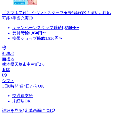
【スマホ受付】イベントスタッフ★未経験OK！週払い対応
可能♪手当充実◎
キャンペーンスタッフ
時給
1,850
円〜
受付
時給
1,850
円〜
携帯ショップ
時給
1,850
円〜
勤務地
面接地
熊本県天草市中村町2-6
渡駅
シフト
1日8時間 週4日からOK
交通費支給
未経験OK
詳細を見る
応募画面に進む