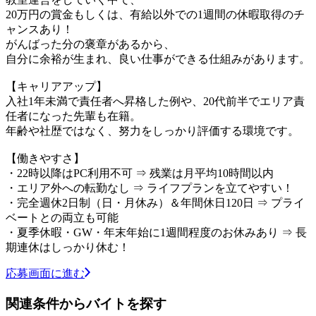
20万円の賞金もしくは、有給以外での1週間の休暇取得のチ
ャンスあり！
がんばった分の褒章があるから、
自分に余裕が生まれ、良い仕事ができる仕組みがあります。
【キャリアアップ】
入社1年未満で責任者へ昇格した例や、20代前半でエリア責
任者になった先輩も在籍。
年齢や社歴ではなく、努力をしっかり評価する環境です。
【働きやすさ】
・22時以降はPC利用不可 ⇒ 残業は月平均10時間以内
・エリア外への転勤なし ⇒ ライフプランを立てやすい！
・完全週休2日制（日・月休み）＆年間休日120日 ⇒ プライ
ベートとの両立も可能
・夏季休暇・GW・年末年始に1週間程度のお休みあり ⇒ 長
期連休はしっかり休む！
応募画面に進む
関連条件からバイトを探す