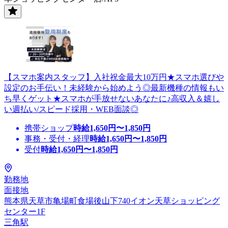
【スマホ案内スタッフ】入社祝金最大10万円★スマホ選びや
設定のお手伝い！未経験から始めよう◎最新機種の情報もい
ち早くゲット★スマホが手放せないあなたに♪高収入＆嬉し
い週払い/スピード採用・WEB面談◎
携帯ショップ
時給
1,650
円〜
1,850
円
事務・受付・経理
時給
1,650
円〜
1,850
円
受付
時給
1,650
円〜
1,850
円
勤務地
面接地
熊本県天草市亀場町食場後山下740イオン天草ショッピング
センター1F
三角駅