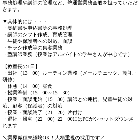
事務処理や講師の管理など、塾運営業務全般を担っていただ
きます。
▼具体的には・・・
・契約書や申込書等の事務処理
・講師のシフト作成、育成管理
・生徒や保護者への対応、面談
・チラシ作成等の集客業務
・塾講師業務（授業はアルバイトの学生さんが中心です）
【教室長の1日】
・出社（13：00）ルーティン業務（メールチェック、朝礼・
研修）
・休憩（14：00）昼食
・授業準備（15：00～15：30）
・授業・面談開始（15：30）講師との連携、児童生徒の対
応、顧客（保護者）の対応
・授業・面談終了（21：20）片付け
・退社・帰宅（22：00）22：00にはPCがシャットダウンさ
れます！
＼業界職種未経験OK！人柄重視の採用です／