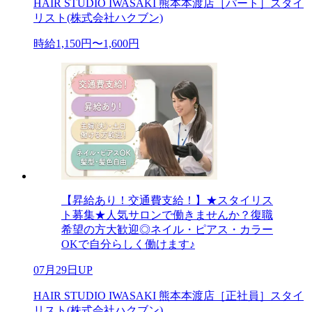
HAIR STUDIO IWASAKI 熊本本渡店［パート］スタイ
リスト(株式会社ハクブン)
時給1,150円〜1,600円
【昇給あり！交通費支給！】★スタイリス
ト募集★人気サロンで働きませんか？復職
希望の方大歓迎◎ネイル・ピアス・カラー
OKで自分らしく働けます♪
07月29日UP
HAIR STUDIO IWASAKI 熊本本渡店［正社員］スタイ
リスト(株式会社ハクブン)