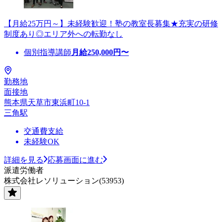
【月給25万円～】未経験歓迎！塾の教室長募集★充実の研修
制度あり◎エリア外への転勤なし
個別指導講師
月給
250,000
円〜
勤務地
面接地
熊本県天草市東浜町10-1
三角駅
交通費支給
未経験OK
詳細を見る
応募画面に進む
派遣労働者
株式会社レソリューション(53953)