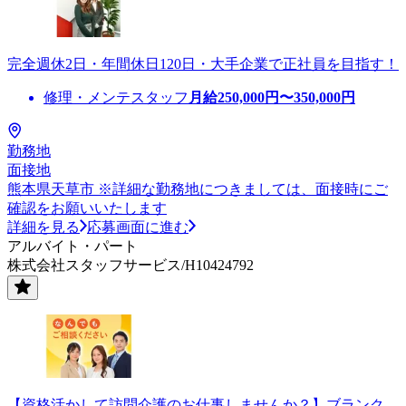
完全週休2日・年間休日120日・大手企業で正社員を目指す！
修理・メンテスタッフ
月給
250,000
円〜
350,000
円
勤務地
面接地
熊本県天草市 ※詳細な勤務地につきましては、面接時にご
確認をお願いいたします
詳細を見る
応募画面に進む
アルバイト・パート
株式会社スタッフサービス/H10424792
【資格活かして訪問介護のお仕事しませんか？】ブランク