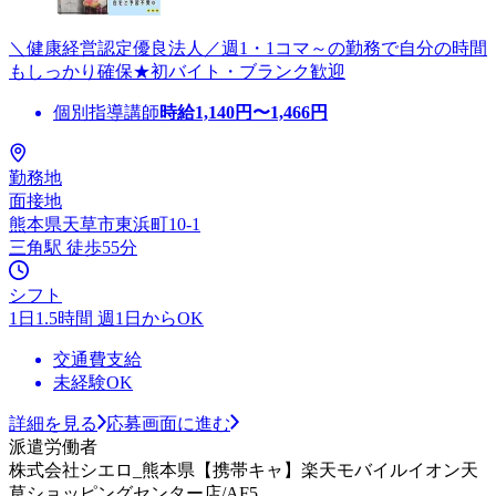
＼健康経営認定優良法人／週1・1コマ～の勤務で自分の時間
もしっかり確保★初バイト・ブランク歓迎
個別指導講師
時給
1,140
円〜
1,466
円
勤務地
面接地
熊本県天草市東浜町10-1
三角駅 徒歩55分
シフト
1日1.5時間 週1日からOK
交通費支給
未経験OK
詳細を見る
応募画面に進む
派遣労働者
株式会社シエロ_熊本県【携帯キャ】楽天モバイルイオン天
草ショッピングセンター店/AF5