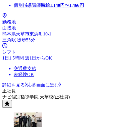
個別指導講師
時給
1,140
円〜
1,466
円
勤務地
面接地
熊本県天草市東浜町10-1
三角駅 徒歩55分
シフト
1日1.5時間 週1日からOK
交通費支給
未経験OK
詳細を見る
応募画面に進む
正社員
ナビ個別指導学院 天草校(正社員)