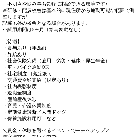
不明点や悩み事も気軽に相談できる環境です♪
※研修・配属校舎は基本的に現住所から通勤可能な範囲で調
整しますが、
記載以外の校舎となる場合があります。
※試用期間は6ヶ月（給与変動なし）
【待遇】
・賞与あり（年2回）
・昇給あり
・社会保険完備（雇用・労災・健康・厚生年金）
・車・バイク通勤OK
・社宅制度 （規定あり）
・交通費全額支給（規定あり）
・社内表彰制度
・退職金制度
・産前産後休暇
・育児・介護休業制度
・定期健康診断／人間ドッグ
・保養施設利用可 など
＼賞金・休暇を選べるイベントでモチベアップ／
教室運営をしていく中で、