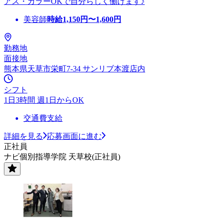
アス・カラーOKで自分らしく働けます♪
美容師
時給
1,150
円〜
1,600
円
勤務地
面接地
熊本県天草市栄町7-34 サンリブ本渡店内
シフト
1日3時間 週1日からOK
交通費支給
詳細を見る
応募画面に進む
正社員
ナビ個別指導学院 天草校(正社員)