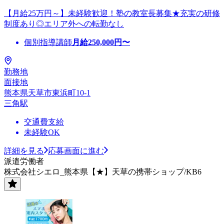
【月給25万円～】未経験歓迎！塾の教室長募集★充実の研修
制度あり◎エリア外への転勤なし
個別指導講師
月給
250,000
円〜
勤務地
面接地
熊本県天草市東浜町10-1
三角駅
交通費支給
未経験OK
詳細を見る
応募画面に進む
派遣労働者
株式会社シエロ_熊本県【★】天草の携帯ショップ/KB6