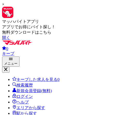
×
マッハバイトアプリ
アプリでお得にバイト探し！
無料ダウンロードはこちら
開く
0
キープ
メニュー
キープした求人を見る
0
検索履歴
新規会員登録(無料)
ログイン
ヘルプ
エリアから探す
駅から探す