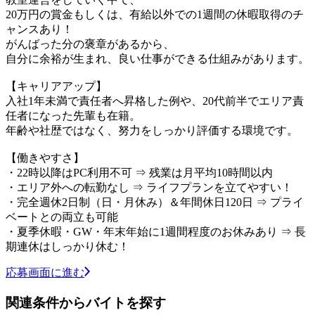
20万円の賞金もしくは、有給以外での1週間の休暇取得のチ
ャンスあり！
がんばった分の褒章があるから、
自分に余裕が生まれ、良い仕事ができる仕組みがあります。
【キャリアアップ】
入社1年未満で責任者へ昇格した例や、20代前半でエリア責
任者になった先輩も在籍。
年齢や社歴ではなく、努力をしっかり評価する環境です。
【働きやすさ】
・22時以降はPC利用不可 ⇒ 残業は月平均10時間以内
・エリア外への転勤なし ⇒ ライフプランを立てやすい！
・完全週休2日制（日・月休み）＆年間休日120日 ⇒ プライ
ベートとの両立も可能
・夏季休暇・GW・年末年始に1週間程度のお休みあり ⇒ 長
期連休はしっかり休む！
応募画面に進む
関連条件からバイトを探す