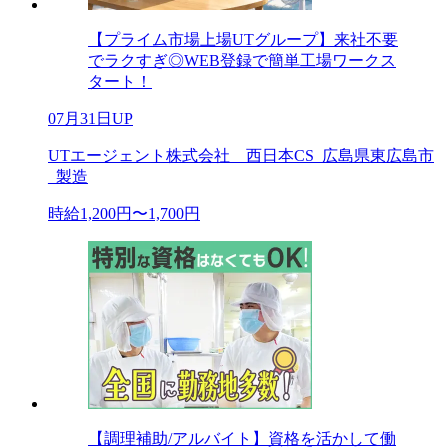
【プライム市場上場UTグループ】来社不要
でラクすぎ◎WEB登録で簡単工場ワークス
タート！
07月31日UP
UTエージェント株式会社 西日本CS_広島県東広島市
_製造
時給1,200円〜1,700円
【調理補助/アルバイト】資格を活かして働