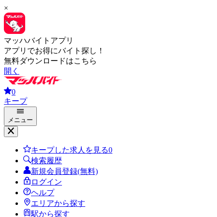
×
マッハバイトアプリ
アプリでお得にバイト探し！
無料ダウンロードはこちら
開く
0
キープ
メニュー
キープした求人を見る
0
検索履歴
新規会員登録(無料)
ログイン
ヘルプ
エリアから探す
駅から探す