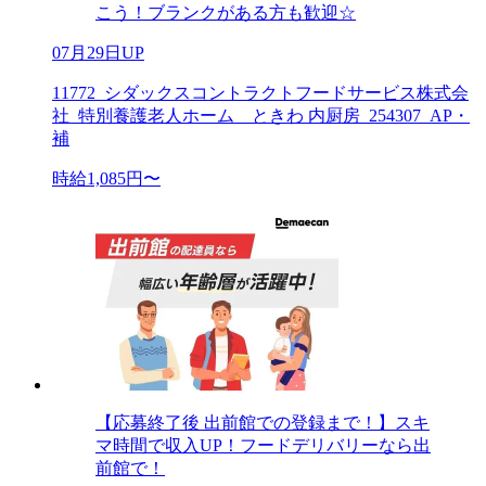
こう！ブランクがある方も歓迎☆
07月29日UP
11772_シダックスコントラクトフードサービス株式会
社_特別養護老人ホーム ときわ 内厨房_254307_AP・
補
時給1,085円〜
【応募終了後 出前館での登録まで！】スキ
マ時間で収入UP！フードデリバリーなら出
前館で！