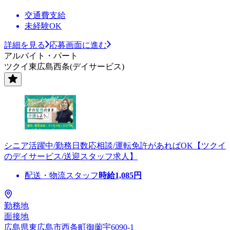
交通費支給
未経験OK
詳細を見る
応募画面に進む
アルバイト・パート
ツクイ東広島西条(デイサービス)
シニア活躍中/勤務日数応相談/運転免許があればOK【ツクイ
のデイサービス/送迎スタッフ求人】
配送・物流スタッフ
時給
1,085
円
勤務地
面接地
広島県東広島市西条町御薗宇6090-1