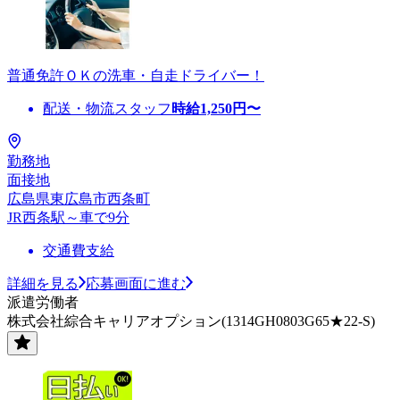
普通免許ＯＫの洗車・自走ドライバー！
配送・物流スタッフ
時給
1,250
円〜
勤務地
面接地
広島県東広島市西条町
JR西条駅～車で9分
交通費支給
詳細を見る
応募画面に進む
派遣労働者
株式会社綜合キャリアオプション(1314GH0803G65★22-S)