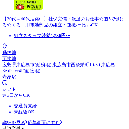
【20代～40代活躍中】社保完備・派遣のお仕事☆週5で働け
る☆くるま用電池部品の組立・運搬/日払いOK
組立スタッフ
時給
1,530
円〜
勤務地
面接地
広島県東広島市(勤務地) 東広島市西条栄町10-30 東広島
SeaPlace4F(面接地)
寺家駅
シフト
週5日からOK
交通費支給
未経験OK
詳細を見る
応募画面に進む
派遣労働者