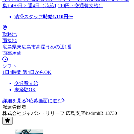
集♪ 4H/日 × 週4日（時給1,110円・交通費支給）
清掃スタッフ
時給
1,110
円〜
勤務地
面接地
広島県東広島市高屋うめの辺1番
西高屋駅
シフト
1日4時間 週4日からOK
交通費支給
未経験OK
詳細を見る
応募画面に進む
派遣労働者
株式会社ジャパン・リリーフ 広島支店/hsdrmhR-13730