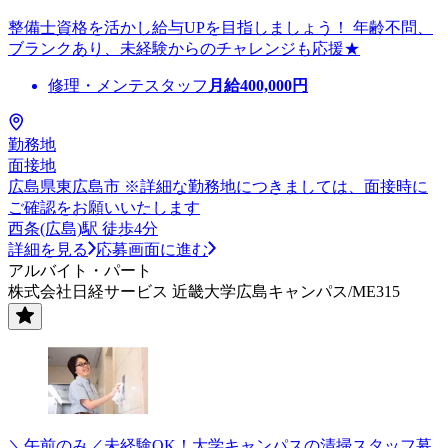
整備士資格を活かし給与UPを目指しましょう！ 年齢不問、
ブランクあり、未経験からのチャレンジも応援★
修理・メンテスタッフ
月給
400,000
円
勤務地
面接地
広島県東広島市 ※詳細な勤務地につきましては、面接時に
ご確認をお願いいたします
西条(広島)駅 徒歩4分
詳細を見る
応募画面に進む
アルバイト・パート
株式会社日経サービス 近畿大学広島キャンパス/ME315
＼午前のみ／未経験OK！大学キャンパスの清掃スタッフ募