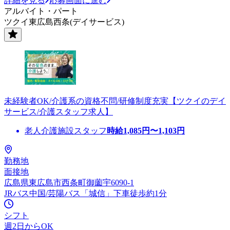
詳細を見る
応募画面に進む
アルバイト・パート
ツクイ東広島西条(デイサービス)
未経験者OK/介護系の資格不問/研修制度充実【ツクイのデイ
サービス/介護スタッフ求人】
老人介護施設スタッフ
時給
1,085
円〜
1,103
円
勤務地
面接地
広島県東広島市西条町御薗宇6090-1
JRバス中国/芸陽バス「城信」下車徒歩約1分
シフト
週2日からOK