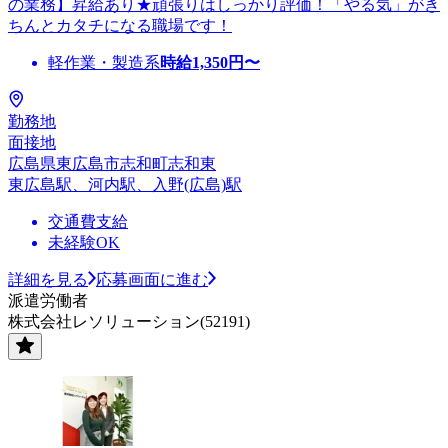
の業務】昇給あり★頑張りはしっかり評価！「やる気」がき
ちんとカタチになる職場です！
軽作業・製造系
時給
1,350
円〜
勤務地
面接地
広島県東広島市志和町志和東
東広島駅、河内駅、入野(広島)駅
交通費支給
未経験OK
詳細を見る
応募画面に進む
派遣労働者
株式会社レソリューション(52191)