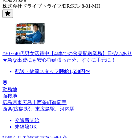
株式会社ドライブトライブ/DR:KJ148-01-MH
#30～40代男女活躍中【4t車での食品配送業務】日払いあり
★急な出費にも安心◎頑張った分、すぐに手元に！
配送・物流スタッフ
時給
1,550
円〜
勤務地
面接地
広島県東広島市西条町御薗宇
西条(広島)駅、東広島駅、河内駅
交通費支給
未経験OK