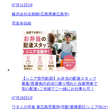
07月31日UP
株式会社出前館(広島県東広島市)
完全歩合給
【シニア世代歓迎】お弁当の配達スタッフ
募集!普通免許必須◎乗り慣れた自家用車で
安心配達♪ご夫婦でご一緒にお仕事も可！
07月28日UP
ワタミの宅食 東広島営業所(宅配/業務委託/シニア向け)