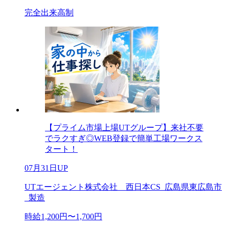
完全出来高制
【プライム市場上場UTグループ】来社不要
でラクすぎ◎WEB登録で簡単工場ワークス
タート！
07月31日UP
UTエージェント株式会社 西日本CS_広島県東広島市
_製造
時給1,200円〜1,700円