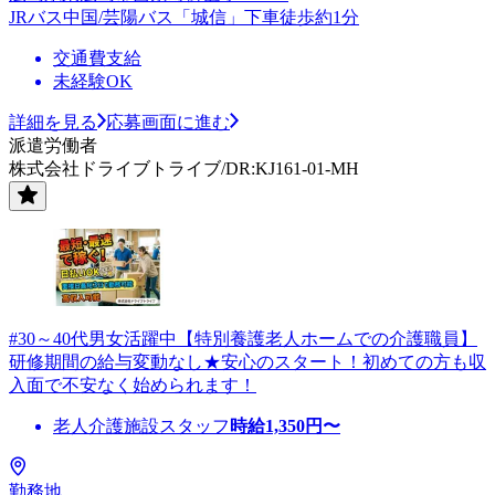
JRバス中国/芸陽バス「城信」下車徒歩約1分
交通費支給
未経験OK
詳細を見る
応募画面に進む
派遣労働者
株式会社ドライブトライブ/DR:KJ161-01-MH
#30～40代男女活躍中【特別養護老人ホームでの介護職員】
研修期間の給与変動なし★安心のスタート！初めての方も収
入面で不安なく始められます！
老人介護施設スタッフ
時給
1,350
円〜
勤務地