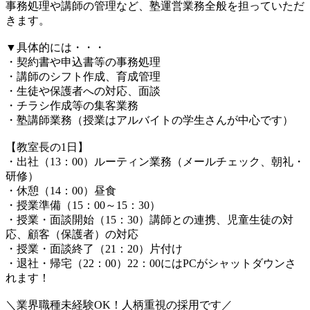
事務処理や講師の管理など、塾運営業務全般を担っていただ
きます。
▼具体的には・・・
・契約書や申込書等の事務処理
・講師のシフト作成、育成管理
・生徒や保護者への対応、面談
・チラシ作成等の集客業務
・塾講師業務（授業はアルバイトの学生さんが中心です）
【教室長の1日】
・出社（13：00）ルーティン業務（メールチェック、朝礼・
研修）
・休憩（14：00）昼食
・授業準備（15：00～15：30）
・授業・面談開始（15：30）講師との連携、児童生徒の対
応、顧客（保護者）の対応
・授業・面談終了（21：20）片付け
・退社・帰宅（22：00）22：00にはPCがシャットダウンさ
れます！
＼業界職種未経験OK！人柄重視の採用です／