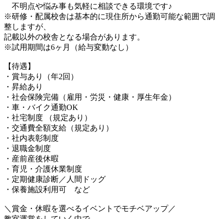
不明点や悩み事も気軽に相談できる環境です♪
※研修・配属校舎は基本的に現住所から通勤可能な範囲で調
整しますが、
記載以外の校舎となる場合があります。
※試用期間は6ヶ月（給与変動なし）
【待遇】
・賞与あり（年2回）
・昇給あり
・社会保険完備（雇用・労災・健康・厚生年金）
・車・バイク通勤OK
・社宅制度 （規定あり）
・交通費全額支給（規定あり）
・社内表彰制度
・退職金制度
・産前産後休暇
・育児・介護休業制度
・定期健康診断／人間ドッグ
・保養施設利用可 など
＼賞金・休暇を選べるイベントでモチベアップ／
教室運営をしていく中で、