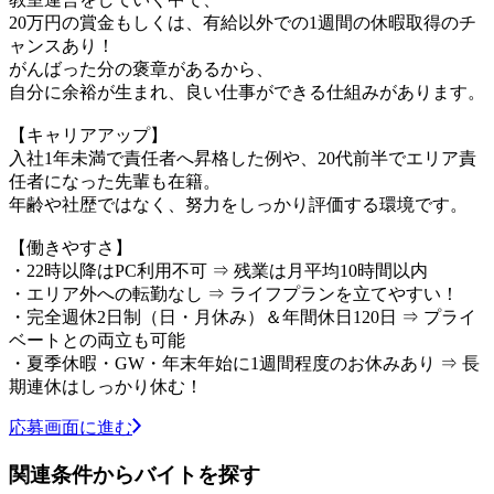
20万円の賞金もしくは、有給以外での1週間の休暇取得のチ
ャンスあり！
がんばった分の褒章があるから、
自分に余裕が生まれ、良い仕事ができる仕組みがあります。
【キャリアアップ】
入社1年未満で責任者へ昇格した例や、20代前半でエリア責
任者になった先輩も在籍。
年齢や社歴ではなく、努力をしっかり評価する環境です。
【働きやすさ】
・22時以降はPC利用不可 ⇒ 残業は月平均10時間以内
・エリア外への転勤なし ⇒ ライフプランを立てやすい！
・完全週休2日制（日・月休み）＆年間休日120日 ⇒ プライ
ベートとの両立も可能
・夏季休暇・GW・年末年始に1週間程度のお休みあり ⇒ 長
期連休はしっかり休む！
応募画面に進む
関連条件からバイトを探す