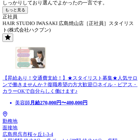
しっかりしており選んでよかったの一言です。
もっと見る
正社員
HAIR STUDIO IWASAKI 広島焼山店［正社員］スタイリス
ト(株式会社ハクブン)
【昇給あり！交通費支給！】★スタイリスト募集★人気サロ
ンで働きませんか？復職希望の方大歓迎◎ネイル・ピアス・
カラーOKで自分らしく働けます♪
美容師
月給
270,000
円〜
400,000
円
勤務地
面接地
広島県呉市桜ヶ丘1-3-4