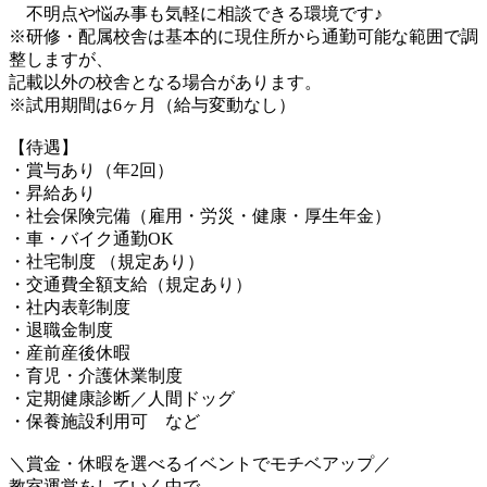
不明点や悩み事も気軽に相談できる環境です♪
※研修・配属校舎は基本的に現住所から通勤可能な範囲で調
整しますが、
記載以外の校舎となる場合があります。
※試用期間は6ヶ月（給与変動なし）
【待遇】
・賞与あり（年2回）
・昇給あり
・社会保険完備（雇用・労災・健康・厚生年金）
・車・バイク通勤OK
・社宅制度 （規定あり）
・交通費全額支給（規定あり）
・社内表彰制度
・退職金制度
・産前産後休暇
・育児・介護休業制度
・定期健康診断／人間ドッグ
・保養施設利用可 など
＼賞金・休暇を選べるイベントでモチベアップ／
教室運営をしていく中で、