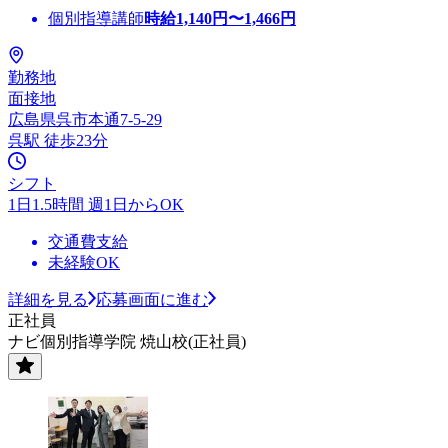
個別指導講師
時給
1,140
円〜
1,466
円
勤務地
面接地
広島県呉市本通7-5-29
呉駅 徒歩23分
シフト
1日1.5時間 週1日からOK
交通費支給
未経験OK
詳細を見る
応募画面に進む
正社員
ナビ個別指導学院 焼山校(正社員)