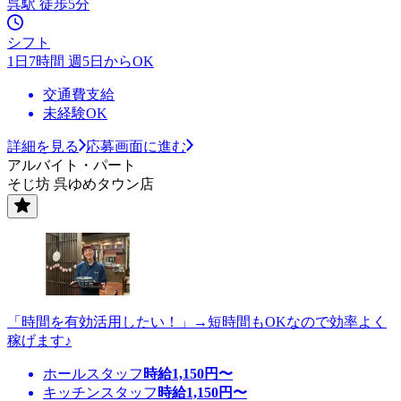
呉駅 徒歩5分
シフト
1日7時間 週5日からOK
交通費支給
未経験OK
詳細を見る
応募画面に進む
アルバイト・パート
そじ坊 呉ゆめタウン店
「時間を有効活用したい！」→短時間もOKなので効率よく
稼げます♪
ホールスタッフ
時給
1,150
円〜
キッチンスタッフ
時給
1,150
円〜