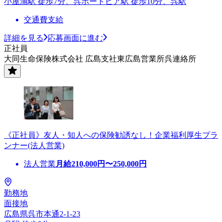
小屋浦駅 徒歩7分、呉ポートピア駅 徒歩10分、呉駅
交通費支給
詳細を見る
応募画面に進む
正社員
大同生命保険株式会社 広島支社東広島営業所呉連絡所
《正社員》友人・知人への保険勧誘なし！企業福利厚生プラ
ンナー(法人営業)
法人営業
月給
210,000
円〜
250,000
円
勤務地
面接地
広島県呉市本通2-1-23