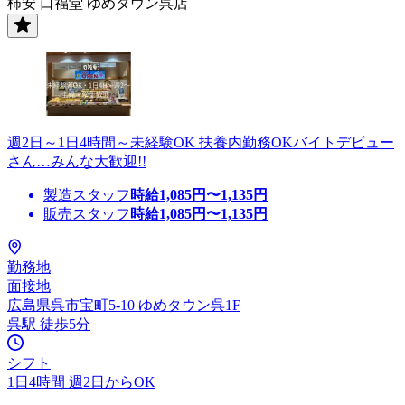
柿安 口福堂 ゆめタウン呉店
週2日～1日4時間～未経験OK 扶養内勤務OKバイトデビュー
さん…みんな大歓迎!!
製造スタッフ
時給
1,085
円〜
1,135
円
販売スタッフ
時給
1,085
円〜
1,135
円
勤務地
面接地
広島県呉市宝町5-10 ゆめタウン呉1F
呉駅 徒歩5分
シフト
1日4時間 週2日からOK