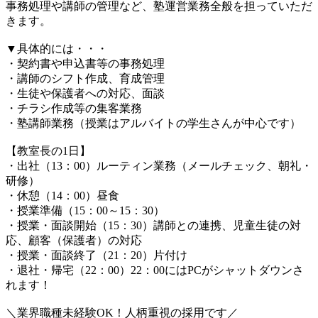
事務処理や講師の管理など、塾運営業務全般を担っていただ
きます。
▼具体的には・・・
・契約書や申込書等の事務処理
・講師のシフト作成、育成管理
・生徒や保護者への対応、面談
・チラシ作成等の集客業務
・塾講師業務（授業はアルバイトの学生さんが中心です）
【教室長の1日】
・出社（13：00）ルーティン業務（メールチェック、朝礼・
研修）
・休憩（14：00）昼食
・授業準備（15：00～15：30）
・授業・面談開始（15：30）講師との連携、児童生徒の対
応、顧客（保護者）の対応
・授業・面談終了（21：20）片付け
・退社・帰宅（22：00）22：00にはPCがシャットダウンさ
れます！
＼業界職種未経験OK！人柄重視の採用です／