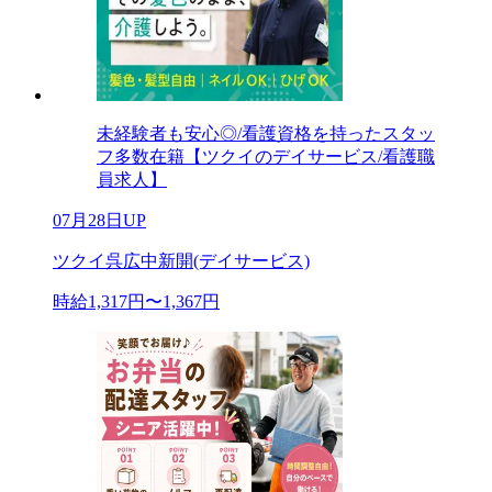
未経験者も安心◎/看護資格を持ったスタッ
フ多数在籍【ツクイのデイサービス/看護職
員求人】
07月28日UP
ツクイ呉広中新開(デイサービス)
時給1,317円〜1,367円