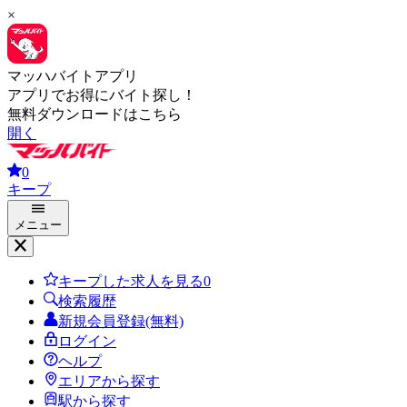
×
マッハバイトアプリ
アプリでお得にバイト探し！
無料ダウンロードはこちら
開く
0
キープ
メニュー
キープした求人を見る
0
検索履歴
新規会員登録(無料)
ログイン
ヘルプ
エリアから探す
駅から探す