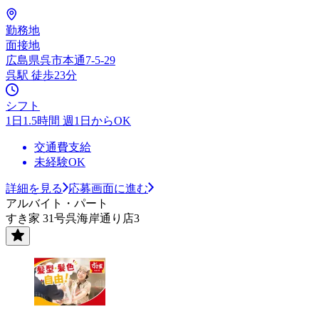
勤務地
面接地
広島県呉市本通7-5-29
呉駅 徒歩23分
シフト
1日1.5時間 週1日からOK
交通費支給
未経験OK
詳細を見る
応募画面に進む
アルバイト・パート
すき家 31号呉海岸通り店3