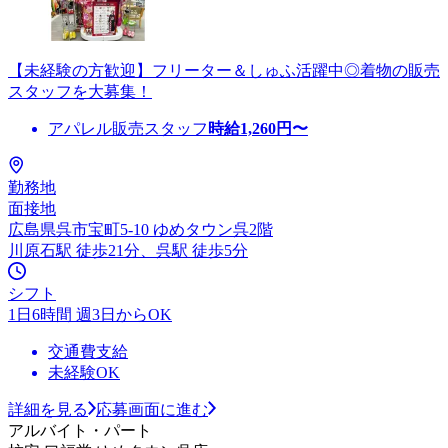
【未経験の方歓迎】フリーター＆しゅふ活躍中◎着物の販売
スタッフを大募集！
アパレル販売スタッフ
時給
1,260
円〜
勤務地
面接地
広島県呉市宝町5-10 ゆめタウン呉2階
川原石駅 徒歩21分、呉駅 徒歩5分
シフト
1日6時間 週3日からOK
交通費支給
未経験OK
詳細を見る
応募画面に進む
アルバイト・パート