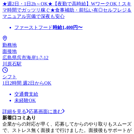
★週2日・1日2h～OK★【夜勤で高時給】WワークOK！スキ
マ時間でガッツリ稼ぐ★食事補助・前払い有◎セルフレジ＆
マニュアル完備で深夜も安心
ファーストフード
時給
1,400
円〜
勤務地
面接地
広島県呉市海岸1-7-12
川原石駅
シフト
1日2時間 週2日からOK
交通費支給
未経験OK
詳細を見る
応募画面に進む
新着口コミあり
企業からの対応が早く、応募してからのやり取りもスムーズ
で、ストレス無く面接まで行けました。面接後もサポートが