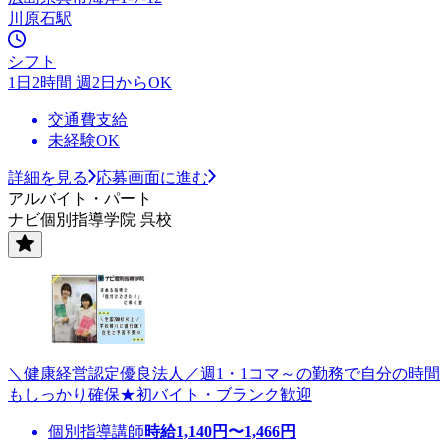
川原石駅
シフト
1日2時間 週2日からOK
交通費支給
未経験OK
詳細を見る
応募画面に進む
アルバイト・パート
ナビ個別指導学院 呉校
＼健康経営認定優良法人／週1・1コマ～の勤務で自分の時間
もしっかり確保★初バイト・ブランク歓迎
個別指導講師
時給
1,140
円〜
1,466
円