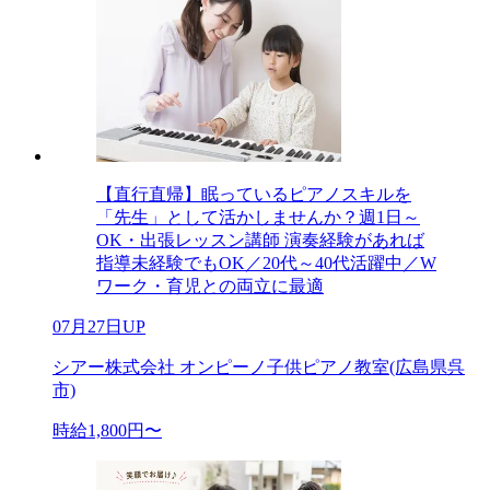
【直行直帰】眠っているピアノスキルを
「先生」として活かしませんか？週1日～
OK・出張レッスン講師 演奏経験があれば
指導未経験でもOK／20代～40代活躍中／W
ワーク・育児との両立に最適
07月27日UP
シアー株式会社 オンピーノ子供ピアノ教室(広島県呉
市)
時給1,800円〜