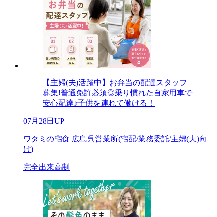
【主婦(夫)活躍中】お弁当の配達スタッフ
募集!普通免許必須◎乗り慣れた自家用車で
安心配達♪子供を連れて働ける！
07月28日UP
ワタミの宅食 広島呉営業所(宅配/業務委託/主婦(夫)向
け)
完全出来高制