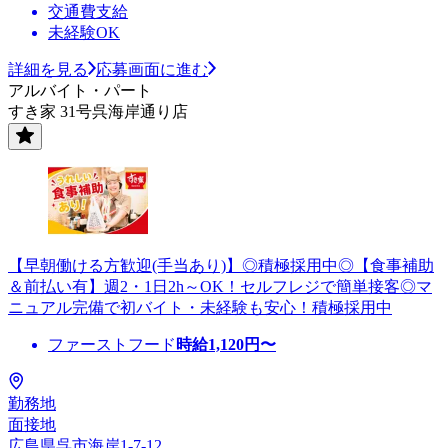
交通費支給
未経験OK
詳細を見る
応募画面に進む
アルバイト・パート
すき家 31号呉海岸通り店
【早朝働ける方歓迎(手当あり)】◎積極採用中◎【食事補助
＆前払い有】週2・1日2h～OK！セルフレジで簡単接客◎マ
ニュアル完備で初バイト・未経験も安心！積極採用中
ファーストフード
時給
1,120
円〜
勤務地
面接地
広島県呉市海岸1-7-12