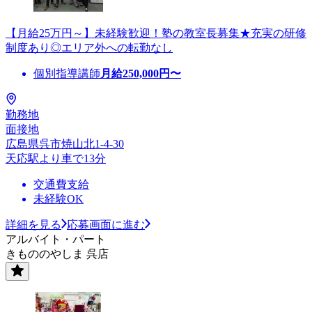
【月給25万円～】未経験歓迎！塾の教室長募集★充実の研修
制度あり◎エリア外への転勤なし
個別指導講師
月給
250,000
円〜
勤務地
面接地
広島県呉市焼山北1-4-30
天応駅より車で13分
交通費支給
未経験OK
詳細を見る
応募画面に進む
アルバイト・パート
きもののやしま 呉店