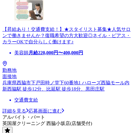
【昇給あり！交通費支給！】★スタイリスト募集★人気サロ
ンで働きませんか？復職希望の方大歓迎◎ネイル・ピアス・
カラーOKで自分らしく働けます♪
美容師
月給
220,000
円〜
400,000
円
勤務地
面接地
兵庫県西脇市下戸田時ノ堂下60番地1 ハローズ西脇モール内
新西脇駅 徒歩12分、比延駅 徒歩18分、黒田庄駅
交通費支給
詳細を見る
応募画面に進む
アルバイト・パート
英国屋クリーニング 西脇小坂店(店舗受付)