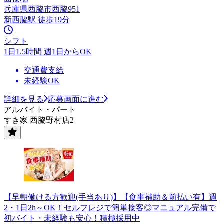
兵庫県西脇市西脇951
新西脇駅 徒歩19分
シフト
1日1.5時間 週1日からOK
交通費支給
未経験OK
詳細を見る
応募画面に進む
アルバイト・パート
すき家 西脇野村店2
【早朝働ける方歓迎(手当あり)】【食事補助＆前払い有】週
2・1日2h～OK！セルフレジで簡単接客◎マニュアル完備で
初バイト・未経験も安心！積極採用中