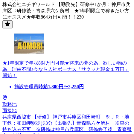
株式会社ニチギワールド 【勤務先】研修中1か月：神戸市兵
庫区⇒研修後：青森県六ケ所村 ★1年間限定で稼ぎたい方
にオススメ★年収864万円可能！！230
★1年限定で年収864万円可能★将来の夢の為、欲しい物の
為、理由不問♪今なら入社ボーナス「サクッと現金１万円」
開始！
施設管理員
時給
1,800
円〜
2,250
円
勤務地
面接地
兵庫県西脇市 【研修】 神戸市兵庫区和田崎町 ※ＪＲ・地
下鉄：和田岬駅徒歩3分【出張先】青森県六ケ所村 ※車の
持ち込み不可 ※研修は神戸市兵庫区、研修終了後、青森県