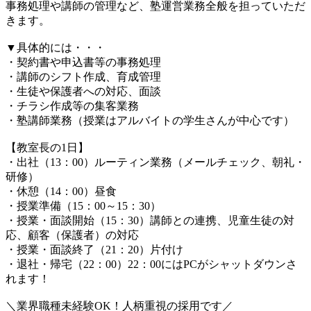
事務処理や講師の管理など、塾運営業務全般を担っていただ
きます。
▼具体的には・・・
・契約書や申込書等の事務処理
・講師のシフト作成、育成管理
・生徒や保護者への対応、面談
・チラシ作成等の集客業務
・塾講師業務（授業はアルバイトの学生さんが中心です）
【教室長の1日】
・出社（13：00）ルーティン業務（メールチェック、朝礼・
研修）
・休憩（14：00）昼食
・授業準備（15：00～15：30）
・授業・面談開始（15：30）講師との連携、児童生徒の対
応、顧客（保護者）の対応
・授業・面談終了（21：20）片付け
・退社・帰宅（22：00）22：00にはPCがシャットダウンさ
れます！
＼業界職種未経験OK！人柄重視の採用です／