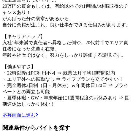
20万円の賞金もしくは、有給以外での1週間の休暇取得のチ
ャンスあり！
がんばった分の褒章があるから、
自分に余裕が生まれ、良い仕事ができる仕組みがあります。
【キャリアアップ】
入社1年未満で責任者へ昇格した例や、20代前半でエリア責
任者になった先輩も在籍。
年齢や社歴ではなく、努力をしっかり評価する環境です。
【働きやすさ】
・22時以降はPC利用不可 ⇒ 残業は月平均10時間以内
・エリア外への転勤なし ⇒ ライフプランを立てやすい！
・完全週休2日制（日・月休み）＆年間休日120日 ⇒ プライ
ベートとの両立も可能
・夏季休暇・GW・年末年始に1週間程度のお休みあり ⇒ 長
期連休はしっかり休む！
応募画面に進む
関連条件からバイトを探す