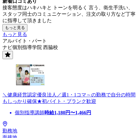
新着口コミあり
接客態度はハキハキと トーンを明るく 言う、衛生手洗い、
スタッフ同士のコミュニケーション、注文の取り方など丁寧
に指導して頂きました
もっと見る
もっと見る
アルバイト・パート
ナビ個別指導学院 西脇校
＼健康経営認定優良法人／週1・1コマ～の勤務で自分の時間
もしっかり確保★初バイト・ブランク歓迎
個別指導講師
時給
1,180
円〜
1,466
円
勤務地
面接地