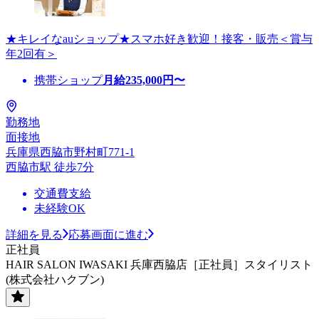
★キレイなauショップ★スマホ好き歓迎！接客・販売＜賞与
年2回有＞
携帯ショップ
月給
235,000
円〜
勤務地
面接地
兵庫県西脇市野村町771-1
西脇市駅 徒歩7分
交通費支給
未経験OK
詳細を見る
応募画面に進む
正社員
HAIR SALON IWASAKI 兵庫西脇店［正社員］スタイリスト
(株式会社ハクブン)