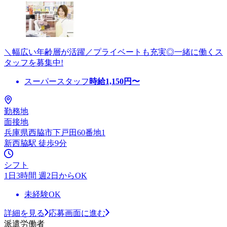
＼幅広い年齢層が活躍／プライベートも充実◎一緒に働くス
タッフを募集中!
スーパースタッフ
時給
1,150
円〜
勤務地
面接地
兵庫県西脇市下戸田60番地1
新西脇駅 徒歩9分
シフト
1日3時間 週2日からOK
未経験OK
詳細を見る
応募画面に進む
派遣労働者