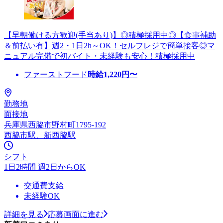
【早朝働ける方歓迎(手当あり)】◎積極採用中◎【食事補助
＆前払い有】週2・1日2h～OK！セルフレジで簡単接客◎マ
ニュアル完備で初バイト・未経験も安心！積極採用中
ファーストフード
時給
1,220
円〜
勤務地
面接地
兵庫県西脇市野村町1795-192
西脇市駅、新西脇駅
シフト
1日2時間 週2日からOK
交通費支給
未経験OK
詳細を見る
応募画面に進む