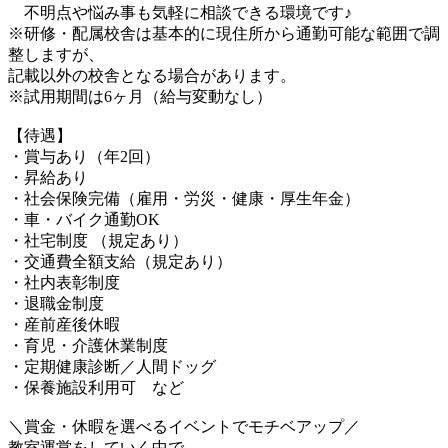
不明点や悩み事も気軽に相談できる環境です♪
※研修・配属校舎は基本的に現住所から通勤可能な範囲で調
整しますが、
記載以外の校舎となる場合があります。
※試用期間は6ヶ月（給与変動なし）
【待遇】
・賞与あり（年2回）
・昇給あり
・社会保険完備（雇用・労災・健康・厚生年金）
・車・バイク通勤OK
・社宅制度 （規定あり）
・交通費全額支給（規定あり）
・社内表彰制度
・退職金制度
・産前産後休暇
・育児・介護休業制度
・定期健康診断／人間ドッグ
・保養施設利用可 など
＼賞金・休暇を選べるイベントでモチベアップ／
教室運営をしていく中で、