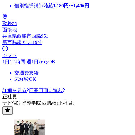
個別指導講師
時給
1,180
円〜
1,466
円
勤務地
面接地
兵庫県西脇市西脇951
新西脇駅 徒歩19分
シフト
1日1.5時間 週1日からOK
交通費支給
未経験OK
詳細を見る
応募画面に進む
正社員
ナビ個別指導学院 西脇校(正社員)