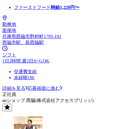
ファーストフード
時給
1,220
円〜
勤務地
面接地
兵庫県西脇市野村町1795-192
西脇市駅、新西脇駅
シフト
1日2時間 週2日からOK
交通費支給
未経験OK
詳細を見る
応募画面に進む
正社員
auショップ 西脇(株式会社アクセスブリッジ)