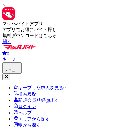
×
マッハバイトアプリ
アプリでお得にバイト探し！
無料ダウンロードはこちら
開く
0
キープ
メニュー
キープした求人を見る
0
検索履歴
新規会員登録(無料)
ログイン
ヘルプ
エリアから探す
駅から探す