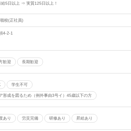
有給5日以上 ⇒ 実質125日以上！
嶺校(正社員)
-2-1
方歓迎
長期歓迎
K
学生不可
ア形成を図るため（例外事由3号イ）45歳以下の方
度あり
労災完備
研修あり
昇給あり