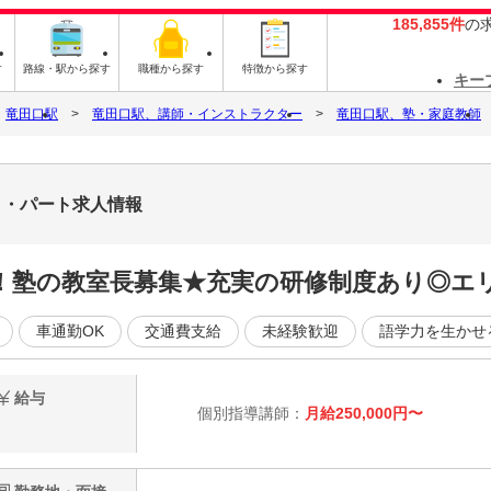
185,855件
の
す
路線・駅から探す
職種から探す
特徴から探す
キー
竜田口駅
竜田口駅、講師・インストラクター
竜田口駅、塾・家庭教師
ト・パート求人情報
迎！塾の教室長募集★充実の研修制度あり◎エ
車通勤OK
交通費支給
未経験歓迎
語学力を生かせ
給与
個別指導講師：
月給250,000円〜