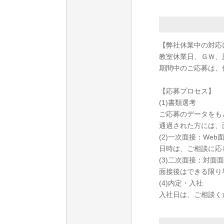
【弊社休業中の対応
教室休業日、ＧＷ、
期間中のご応募は、
【応募プロセス】
(1)書類選考
ご応募のデータをも
通過された方には、
(2)一次面接：Web
日時は、ご相談に応
(3)二次面接：対面
面接後はできる限り
(4)内定・入社
入社日は、ご相談く