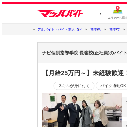
エリアから探
アルバイト・バイト求人TOP
熊本県
熊本市
ナビ個別指導学院 長嶺校(正社員)のバイ
【月給25万円～】未経験歓
スキルが身に付く
バイク通勤OK