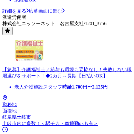
詳細を見る
応募画面に進む
派遣労働者
株式会社ニッソーネット 名古屋支社/1201_3756
【急募】介護福祉士／給与も環境も妥協なし！失敗しない職
場選びをサポート！◆2カ月～長期【日払いOK】
老人介護施設スタッフ
時給
1,700
円〜
2,125
円
勤務地
面接地
岐阜県土岐市
土岐市内に多数！＜駅チカ・車通勤okも有＞