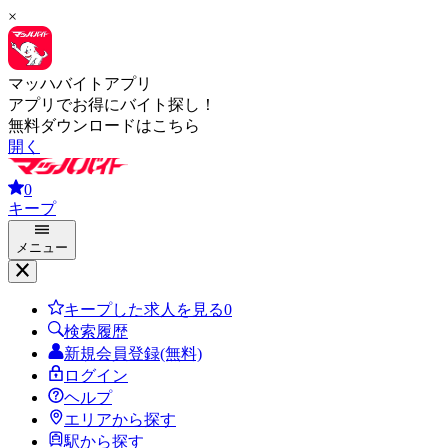
×
マッハバイトアプリ
アプリでお得にバイト探し！
無料ダウンロードはこちら
開く
0
キープ
メニュー
キープした求人を見る
0
検索履歴
新規会員登録(無料)
ログイン
ヘルプ
エリアから探す
駅から探す