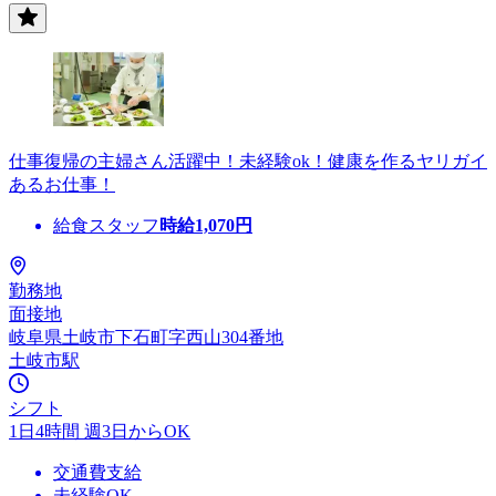
仕事復帰の主婦さん活躍中！未経験ok！健康を作るヤリガイ
あるお仕事！
給食スタッフ
時給
1,070
円
勤務地
面接地
岐阜県土岐市下石町字西山304番地
土岐市駅
シフト
1日4時間 週3日からOK
交通費支給
未経験OK