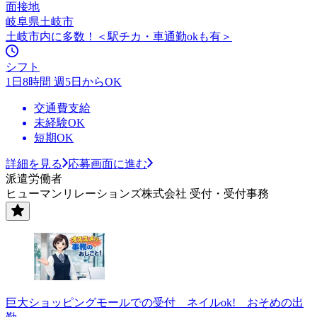
面接地
岐阜県土岐市
土岐市内に多数！＜駅チカ・車通勤okも有＞
シフト
1日8時間 週5日からOK
交通費支給
未経験OK
短期OK
詳細を見る
応募画面に進む
派遣労働者
ヒューマンリレーションズ株式会社 受付・受付事務
巨大ショッピングモールでの受付 ネイルok! おそめの出