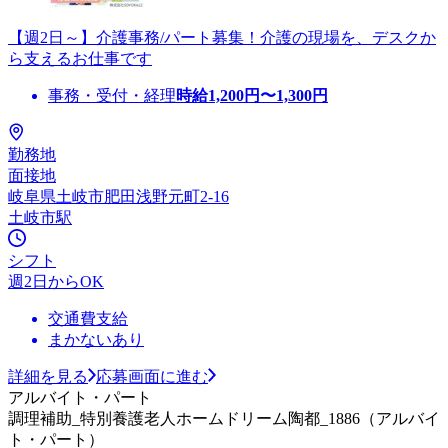
【週2日～】介護事務/パート募集！介護の現場を、デスクか
ら支えるお仕事です
事務・受付・経理
時給
1,200
円〜
1,300
円
勤務地
面接地
岐阜県土岐市肥田浅野元町2-16
土岐市駅
シフト
週2日からOK
交通費支給
まかないあり
詳細を見る
応募画面に進む
アルバイト・パート
調理補助_特別養護老人ホームドリーム陶都_1886（アルバイ
ト・パート）