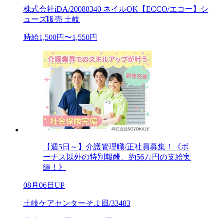
株式会社iDA/20088340 ネイルOK【ECCO/エコー】シ
ューズ販売 土岐
時給1,500円〜1,550円
【週5日～】介護管理職/正社員募集！《ボ
ーナス以外の特別報酬、約56万円の支給実
績！》
08月06日UP
土岐ケアセンターそよ風/33483