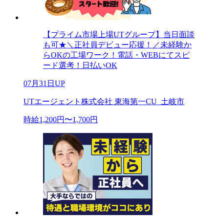
【プライム市場上場UTグループ】当日面談
も可★＼正社員デビュー応援！／未経験か
らOKの工場ワーク！電話・WEBにてスピ
ード選考！日払いOK
07月31日UP
UTエージェント株式会社 東海第一CU_土岐市
時給1,200円〜1,700円