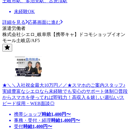
土岐市駅、多治見駅、古虎渓駅
未経験OK
詳細を見る
応募画面に進む
派遣労働者
株式会社シエロ_岐阜県【携帯キャ】ドコモショップイオン
モール土岐店/AF5
★＼＼入社祝金最大10万円／／★スマホのご案内スタッフ♪
実績豊富なシエロなら未経験でも安心のサポート体制◎普段
からスマホを使ってれば即戦力！高収入＆嬉しい週払い/ス
ピード採用・WEB面談◎
携帯ショップ
時給
1,400
円〜
事務・受付・経理
時給
1,400
円〜
受付
時給
1,400
円〜