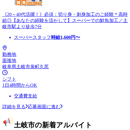
《20～40代活躍！》必須：切り身・刺身加工のご経験＊高時
給◎【あなたの経験を活かして】スーパーでの鮮魚加工／土
岐市駅より徒歩7分
スーパースタッフ
時給
1,600
円〜
勤務地
面接地
岐阜県土岐市泉町久尻
シフト
1日4時間からOK
交通費支給
詳細を見る
応募画面に進む
土岐市の新着アルバイト