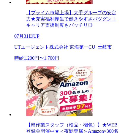
【プライム市場上場】大手グループの安定
力★充実福利厚生で働きやすさバツグン！
キャリア支援制度もバッチリ◎
07月31日UP
UTエージェント株式会社 東海第一CU_土岐市
時給1,200円〜1,700円
【軽作業スタッフ（検品・梱包）】★WEB
登録会開催中★＜夜勤専属＞Amazon×300名