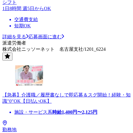
シフト
1日8時間 週5日からOK
交通費支給
短期OK
詳細を見る
応募画面に進む
派遣労働者
株式会社ニッソーネット 名古屋支社/1201_6224
【急募】介護職／履歴書なしで即応募＆スグ開始！経験・知
識"0"OK【日払いOK】
施設・サービス系
時給
1,400
円〜
2,125
円
勤務地