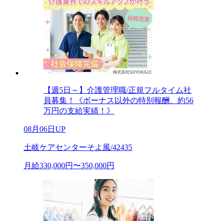
【週5日～】介護管理職/正規フルタイム社
員募集！《ボーナス以外の特別報酬、約56
万円の支給実績！》
08月06日UP
土岐ケアセンターそよ風/42435
月給330,000円〜350,000円