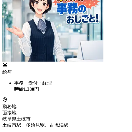
給与
事務・受付・経理
時給
1,380
円
勤務地
面接地
岐阜県土岐市
土岐市駅、多治見駅、古虎渓駅