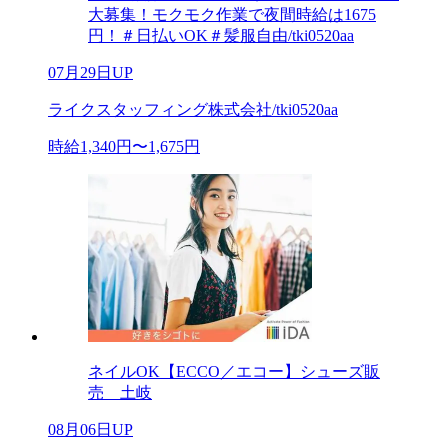
大募集！モクモク作業で夜間時給は1675
円！＃日払いOK＃髪服自由/tki0520aa
07月29日UP
ライクスタッフィング株式会社/tki0520aa
時給1,340円〜1,675円
ネイルOK【ECCO／エコー】シューズ販
売 土岐
08月06日UP